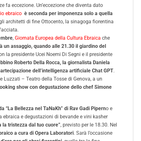
nze fa eccezione. Un’eccezione che diventa dato
io ebraico
è seconda per imponenza solo a quella
i architetti di fine Ottocento, la sinagoga fiorentina
facciata.
tembre
,
Giornata Europea della Cultura Ebraica
che
à un assaggio, quando alle 21.30 il giardino del
 con la presidente Ucei Noemi Di Segni e il presidente
rabbino Roberto Della Rocca, la giornalista Daniela
partecipazione dell’intelligenza artificiale Chat GPT
.
e Luzzati – Teatro della Tosse di Genova, a un
ooking show con degustazione dello chef Simone
 da “La Bellezza nel TaNaKh” di Rav Gadi Pipern
o e
a ebraica e degustazioni di bevande e vini kasher
 la tristezza dal tuo cuore”
, previsto per le 18.30. Nel
braico a cura di Opera Laboratori
. Sarà l’occasione