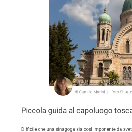
di Camilla Marini
foto Shutte
Piccola guida al capoluogo tosca
Difficile che una sinagoga sia così imponente da svetta