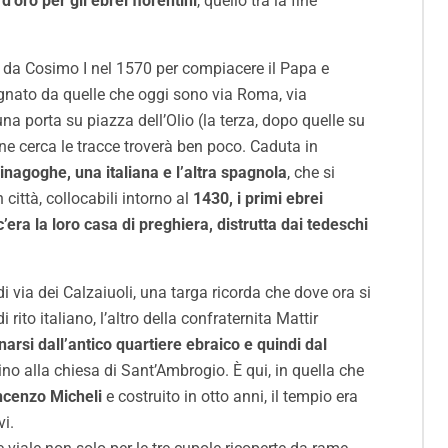
d’oro per gli ebrei fiorentini
, quello tra la fine
to da Cosimo I nel 1570 per compiacere il Papa e
segnato da quelle che oggi sono via Roma, via
una porta su piazza dell’Olio (la terza, dopo quelle su
 ne cerca le tracce troverà ben poco. Caduta in
 sinagoghe, una italiana e l’altra spagnola
, che si
città, collocabili intorno al
1430, i primi ebrei
c’era la loro casa di preghiera, distrutta dai tedeschi
di via dei Calzaiuoli, una targa ricorda che dove ora si
rito italiano, l’altro della confraternita Mattir
narsi dall’antico quartiere ebraico e quindi dal
cino alla chiesa di Sant’Ambrogio. È qui, in quella che
incenzo Micheli
e costruito in otto anni, il tempio era
vi.