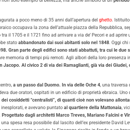
e è non solo esempio di bellezza, ma anche simbolo di un
periodo 
augurata a poco meno di 35 anni dall’apertura del
ghetto
. Istitui
 ebraico occupava la zona dell’attuale piazza della Repubblica, 
ra il 1705 e il 1721 fino ad arrivare a via de’ Pecori e ad aprire 
bbe stato
abbandonato dai suoi abitanti solo nel 1848
. Oggi chi
898. Gran parte degli edifici sono stati abbattuti, tra cui le due
re memoria di tempi più remoti. Agli albori della loro presenza in 
an Jacopo. Al civico 2 di via dei Ramaglianti, già via dei Giudei, 
centro,
a un passo dal Duomo. In via delle Oche 4
, una traversa 
va due oratori, ospitati in un edificio di proprietà ebraica. Uno di 
dei cosiddetti “centralisti”, di quanti cioè non volevano allonta
ra inesplorati, e avevano puntato
al quartiere della Mattonaia
, vi
. Progettato dagli architetti Marco Treves, Mariano Falcini e V
e, una spesa resa possibile dal lascito dell’ex presidente David Le