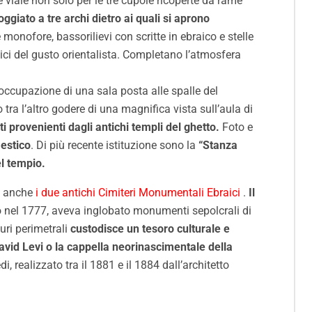
 viale non solo per le tre cupole ricoperte da rame
oggiato a tre archi dietro ai quali si aprono
onofore, bassorilievi con scritte in ebraico e stelle
tipici del gusto orientalista. Completano l’atmosfera
occupazione di una sala posta alle spalle del
ra l’altro godere di una magnifica vista sull’aula di
ti provenienti dagli antichi templi del ghetto.
Foto e
mestico
. Di più recente istituzione sono la
“Stanza
el tempio.
a anche
i due antichi Cimiteri Monumentali Ebraici
.
Il
ito nel 1777, aveva inglobato monumenti sepolcrali di
muri perimetrali
custodisce un tesoro culturale e
David Levi o la cappella neorinascimentale della
i, realizzato tra il 1881 e il 1884 dall’architetto
.