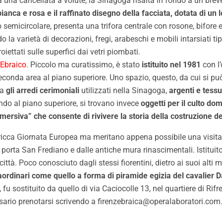
 una cancellata a volute, la Sinagoga risalta in fondo a un breve
ianca e rosa e il raffinato disegno della facciata, dotata di un l
micircolare, presenta una trifora centrale con rosone, bifore e m
do la varietà di decorazioni, fregi, arabeschi e mobili intarsiati 
oiettati sulle superfici dai vetri piombati.
Ebraico
. Piccolo ma curatissimo, è stato
istituito nel 1981
con l’
onda area al piano superiore. Uno spazio, questo, da cui si può t
ta
gli arredi cerimoniali
utilizzati nella Sinagoga,
argenti e tessu
ndo al piano superiore, si trovano invece
oggetti per il culto do
ersiva” che consente di rivivere la storia della costruzione d
 ricca Giornata Europea ma meritano appena possibile una visit
a porta San Frediano e dalle antiche mura rinascimentali. Istitu
città. Poco conosciuto dagli stessi fiorentini, dietro ai suoi alti 
raordinari come quello a forma di piramide egizia del cavalier 
u sostituito da quello di via Caciocolle 13, nel quartiere di Rifred
essario prenotarsi scrivendo a firenzebraica@operalaboratori.com