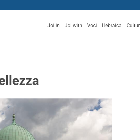
Joi in
Joi with
Voci
Hebraica
Cultu
bellezza