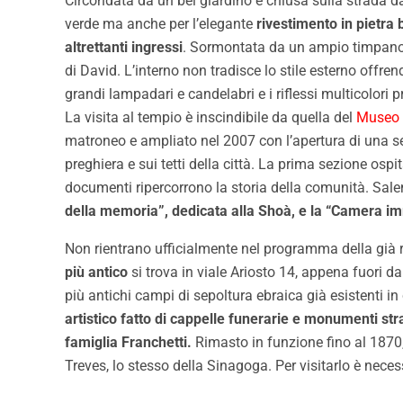
Circondata da un bel giardino e chiusa sulla strada da
verde ma anche per l’elegante
rivestimento in pietra b
altrettanti ingressi
. Sormontata da un ampio timpano se
di David. L’interno non tradisce lo stile esterno offren
grandi lampadari e candelabri e i riflessi multicolori pr
La visita al tempio è inscindibile da quella del
Museo 
matroneo e ampliato nel 2007 con l’apertura di una sec
preghiera e sui tetti della città. La prima sezione ospi
documenti ripercorrono la storia della comunità. Sale
della memoria”, dedicata alla Shoà, e la “Camera imm
Non rientrano ufficialmente nel programma della già
più antico
si trova in viale Ariosto 14, appena fuori d
più antichi campi di sepoltura ebraica già esistenti in 
artistico fatto di cappelle funerarie e monumenti st
famiglia Franchetti.
Rimasto in funzione fino al 1870, f
Treves, lo stesso della Sinagoga. Per visitarlo è nec