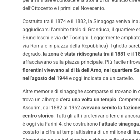
per ammirare e conoscere la storia di un edificio ch
dell’Ottocento e i primi del Novecento.
Costruita tra il 1874 e il 1882, la Sinagoga veniva in
aggiudicarsi l’ambito titolo di Granduca, il quartiere
Brunelleschi e via de’ Tosinghi. Leggermente ampliato t
via Roma e in piazza della Repubblica) il ghetto sare
degrado,
la zona è stata ridisegnata tra il 1881 e il 1
affacciavano sulla piazza principale. Più facile ritrova
fiorentini vivevano al di là dell’Arno, nel quartiere S
nell’agosto del 1944
e oggi indicata da un cartello.
Altre memorie di sinagoghe scomparse si trovano in 
trova un albergo
c’era una volta un tempio
. Comprende
Assurim, dal 1882 al 1962
avevano servito la fazione 
centro storico
. Tutti gli altri preferivano terreni anco
è oggi via Farini 4, che costruirono
l’attuale sinagoga
costato la cifra ai tempi altissima di un milione di lir