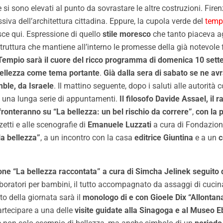
si sono elevati al punto da sovrastare le altre costruzioni. Fire
iva dell’architettura cittadina. Eppure, la cupola verde del
temp
sce qui. Espressione di quello
stile moresco
che tanto piaceva agl
truttura che mantiene all’interno le promesse della già notevole 
l Tempio sarà il cuore del ricco programma di domenica 10 set
Bellezza come tema portante
.
Già dalla sera di sabato se ne avr
ble, da Israele
. Il mattino seguente, dopo i saluti alle autorità
à una lunga serie di appuntamenti.
Il filosofo Davide Assael, il 
nfronteranno su “La bellezza: un bel rischio da correre”
,
con la 
etti e alle scenografie di
Emanuele Luzzati
a cura di Fondazion
la bellezza”
, a un incontro con la casa
editrice Giuntina
e a un
c
one “La bellezza raccontata” a cura di Simcha Jelinek seguito
laboratori per bambini, il tutto accompagnato da assaggi di cucin
o della giornata sarà il
monologo di e con Gioele Dix
“Allontana
artecipare a una delle
visite guidate alla Sinagoga e al Museo E