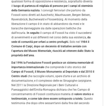
qualsiasi forma di opposizione e resistenza, soprattutto diventa
il
luogo di partenza di migliaia di persone per i campi di sterminio
della Germania nazista
. I convogli ferroviari che partono da
Fossoli sono diretti ad Auschwitz, Mauthausen, Bergen Belsen,
Ravensbrück, Buchenwald e Flossenbürg. Al momento della
liberazione il campo è in stato di abbandono da mesi e le
baracche danneggiate sia dalle operazioni belliche che
dall’incuria.
In seguito
il campo di Fossoli ha visto il succedersi
di avvenimenti e usi differenti nel corso della sua esistenza,
da
sede di comunità per orfani a centro profughi.
Solo nel
1984 il
Comune di Carpi, dopo un decennio di trattative avviate con
l’apertura del Museo Memoriale, riuscirà ad ottenere dallo Stato la
proprietà dell’area
.
Dal 1996 la Fondazione Fossoli gestisce un sistema memoriale di
importanza internazionale
che comprende il sito storico del
Campo di Fossoli, il Museo Monumento al Deportato e dal 2010 il
Centro studi
che raccoglie volumi, opere d’arte e un archivio di
documentazione, e il complesso delle ex Sinagoghe carpigiane.
Nel 2011 la Direzione Regionale per i Beni Culturali e
Paesaggistici dell’Emilia-Romagna dichiara che l’ex Campo di
concentramento di Fossoli costituisce materia di
valore storico e
testimoniale, e come tale deve essere sottoposto a tutela
. Questo
testimonia che dopo oltre sessant’anni dalla fine del secondo