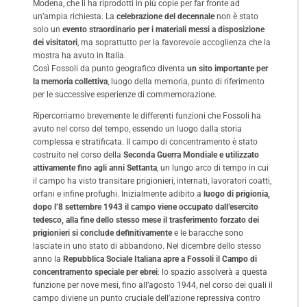
Modena, che li ha riprodotti in più copie per far fronte ad
un’ampia richiesta. La
celebrazione del decennale
non è stato
solo un
evento straordinario per i materiali messi a disposizione
dei visitatori
, ma soprattutto per la favorevole accoglienza che la
mostra ha avuto in Italia.
Così Fossoli da punto geografico diventa
un sito importante per
la memoria collettiva
, luogo della memoria, punto di riferimento
per le successive esperienze di commemorazione.
Ripercorriamo brevemente le differenti funzioni che Fossoli ha
avuto nel corso del tempo, essendo un luogo dalla storia
complessa e stratificata. Il campo di concentramento è stato
costruito nel corso della
Seconda Guerra Mondiale e utilizzato
attivamente fino agli anni Settanta
, un lungo arco di tempo in cui
il campo ha visto transitare prigionieri, internati, lavoratori coatti,
orfani e infine profughi. Inizialmente adibito a
luogo di prigionia,
dopo l’8 settembre 1943 il campo viene occupato dall’esercito
tedesco, alla fine dello stesso mese il trasferimento forzato dei
prigionieri si conclude definitivamente
e le baracche sono
lasciate in uno stato di abbandono. Nel dicembre dello stesso
anno la
Repubblica Sociale Italiana apre a Fossoli il Campo di
concentramento speciale per ebrei
: lo spazio assolverà a questa
funzione per nove mesi, fino all’agosto 1944, nel corso dei quali il
campo diviene un punto cruciale dell’azione repressiva contro