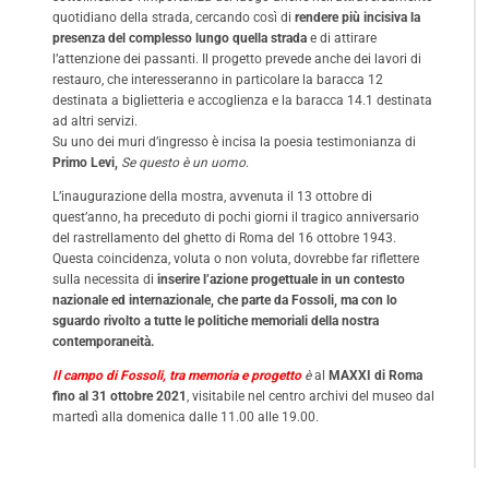
quotidiano della strada, cercando così di
rendere più incisiva la
presenza del complesso lungo quella strada
e di attirare
l’attenzione dei passanti. Il progetto prevede anche dei lavori di
restauro, che interesseranno in particolare la baracca 12
destinata a biglietteria e accoglienza e la baracca 14.1 destinata
ad altri servizi.
Su uno dei muri d’ingresso è incisa la poesia testimonianza di
Primo Levi,
Se questo è un uomo
.
L’inaugurazione della mostra, avvenuta il 13 ottobre di
quest’anno, ha preceduto di pochi giorni il tragico anniversario
del rastrellamento del ghetto di Roma del 16 ottobre 1943.
Questa coincidenza, voluta o non voluta, dovrebbe far riflettere
sulla necessita di
inserire l’azione progettuale in un contesto
nazionale ed internazionale, che parte da Fossoli, ma con lo
sguardo rivolto a tutte le politiche memoriali della nostra
contemporaneità.
Il campo di Fossoli, tra memoria e progetto
è
al
MAXXI di Roma
fino al 31 ottobre 2021
, visitabile nel centro archivi del museo dal
martedì alla domenica dalle 11.00 alle 19.00.