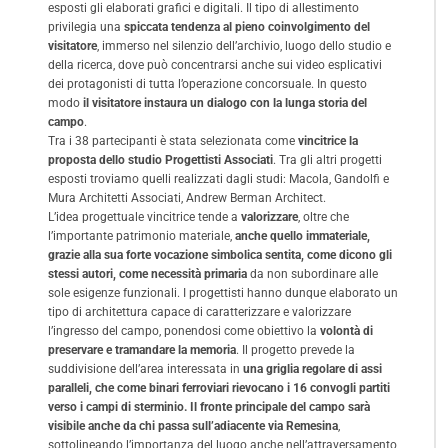
esposti gli elaborati grafici e digitali. Il tipo di allestimento
privilegia una
spiccata tendenza al pieno coinvolgimento del
visitatore
, immerso nel silenzio dell’archivio, luogo dello studio e
della ricerca, dove può concentrarsi anche sui video esplicativi
dei protagonisti di tutta l’operazione concorsuale. In questo
modo
il visitatore instaura un dialogo con la lunga storia del
campo
.
Tra i 38 partecipanti è stata selezionata come
vincitrice la
proposta dello studio Progettisti Associati
. Tra gli altri progetti
esposti troviamo quelli realizzati dagli studi: Macola, Gandolfi e
Mura Architetti Associati, Andrew Berman Architect.
L’idea progettuale vincitrice tende a
valorizzare
, oltre che
l’importante patrimonio materiale,
anche quello immateriale,
grazie alla sua forte vocazione simbolica sentita, come dicono gli
stessi autori, come necessità primaria
da non subordinare alle
sole esigenze funzionali. I progettisti hanno dunque elaborato un
tipo di architettura capace di caratterizzare e valorizzare
l’ingresso del campo, ponendosi come obiettivo la
volontà di
preservare e tramandare la memoria
. Il progetto prevede la
suddivisione dell’area interessata in
una griglia regolare di assi
paralleli, che come binari ferroviari rievocano i 16 convogli partiti
verso i campi di sterminio. Il fronte principale del campo sarà
visibile anche da chi passa sull’adiacente via Remesina
,
sottolineando l’importanza del luogo anche nell’attraversamento