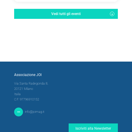
Vedi tutti gli eventi
Associazione JOI
Via Santa Radegonda 8,
20121 Milano
Italia
C.F. 97796910152
info@joimag.it
Iscriviti alla Newsletter