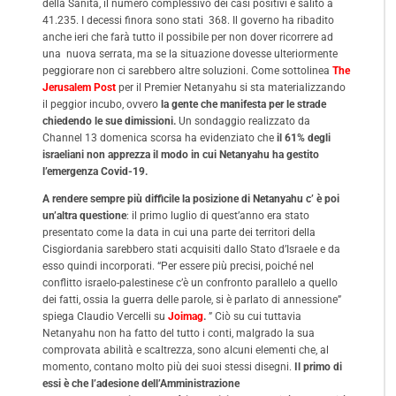
della Sanità, il numero complessivo dei casi positivi è salito a
41.235. I decessi finora sono stati 368. Il governo ha ribadito
anche ieri che farà tutto il possibile per non dover ricorrere ad
una nuova serrata, ma se la situazione dovesse ulteriormente
peggiorare non ci sarebbero altre soluzioni. Come sottolinea
The
Jerusalem Post
per il Premier Netanyahu si sta materializzando
il peggior incubo, ovvero
la gente che manifesta per le strade
chiedendo le sue dimissioni.
Un sondaggio realizzato da
Channel 13 domenica scorsa ha evidenziato che
il 61% degli
israeliani non apprezza il modo in cui Netanyahu ha gestito
l’emergenza Covid-19.
A rendere sempre più difficile la posizione di Netanyahu c’ è poi
un’altra questione
: il primo luglio di quest’anno era stato
presentato come la data in cui una parte dei territori della
Cisgiordania sarebbero stati acquisiti dallo Stato d’Israele e da
esso quindi incorporati. “Per essere più precisi, poiché nel
conflitto israelo-palestinese c’è un confronto parallelo a quello
dei fatti, ossia la guerra delle parole, si è parlato di annessione”
spiega Claudio Vercelli su
Joimag
.
” Ciò su cui tuttavia
Netanyahu non ha fatto del tutto i conti, malgrado la sua
comprovata abilità e scaltrezza, sono alcuni elementi che, al
momento, contano molto più dei suoi stessi disegni.
Il primo di
essi è che l’adesione dell’Amministrazione