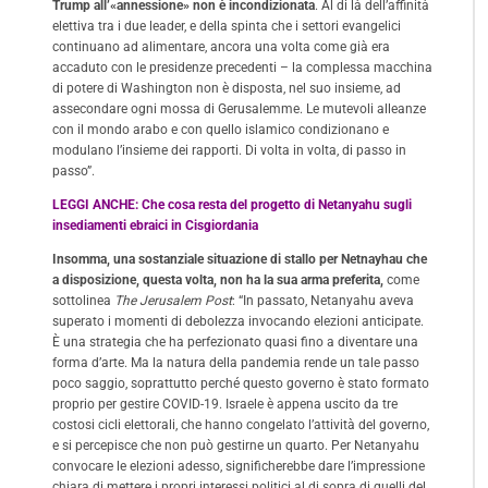
Trump all’«annessione» non è incondizionata
. Al di là dell’affinità
elettiva tra i due leader, e della spinta che i settori evangelici
continuano ad alimentare, ancora una volta come già era
accaduto con le presidenze precedenti – la complessa macchina
di potere di Washington non è disposta, nel suo insieme, ad
assecondare ogni mossa di Gerusalemme. Le mutevoli alleanze
con il mondo arabo e con quello islamico condizionano e
modulano l’insieme dei rapporti. Di volta in volta, di passo in
passo”.
LEGGI ANCHE: Che cosa resta del progetto di Netanyahu sugli
insediamenti ebraici in Cisgiordania
Insomma, una sostanziale situazione di stallo per Netnayhau che
a disposizione, questa volta, non ha la sua arma preferita,
come
sottolinea
The Jerusalem Post
: “In passato, Netanyahu aveva
superato i momenti di debolezza invocando elezioni anticipate.
È una strategia che ha perfezionato quasi fino a diventare una
forma d’arte. Ma la natura della pandemia rende un tale passo
poco saggio, soprattutto perché questo governo è stato formato
proprio per gestire COVID-19. Israele è appena uscito da tre
costosi cicli elettorali, che hanno congelato l’attività del governo,
e si percepisce che non può gestirne un quarto. Per Netanyahu
convocare le elezioni adesso, significherebbe dare l’impressione
chiara di mettere i propri interessi politici al di sopra di quelli del