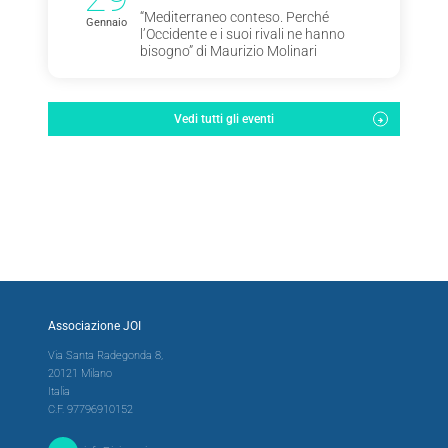
“Mediterraneo conteso. Perché
Gennaio
l’Occidente e i suoi rivali ne hanno
bisogno” di Maurizio Molinari
Vedi tutti gli eventi
Associazione JOI
Via Santa Radegonda 8,
20121 Milano
Italia
C.F. 97796910152