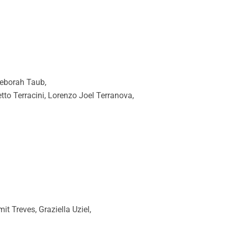
Deborah Taub,
tto Terracini, Lorenzo Joel Terranova,
t Treves, Graziella Uziel,