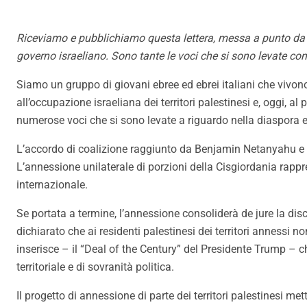
Riceviamo e pubblichiamo questa lettera, messa a punto da un
governo israeliano. Sono tante le voci che si sono levate cont
Siamo un gruppo di giovani ebree ed ebrei italiani che vivono fr
all’occupazione israeliana dei territori palestinesi e, oggi,
numerose voci che si sono levate a riguardo nella diaspora 
L’accordo di coalizione raggiunto da Benjamin Netanyahu e Be
L’annessione unilaterale di porzioni della Cisgiordania rapprese
internazionale.
Se portata a termine, l’annessione consoliderà de jure la discr
dichiarato che ai residenti palestinesi dei territori annessi no
inserisce – il “Deal of the Century” del Presidente Trump – che
territoriale e di sovranità politica.
Il progetto di annessione di parte dei territori palestinesi me