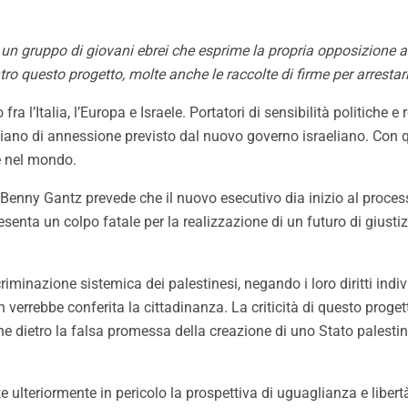
 gruppo di giovani ebrei che esprime la propria opposizione al 
ro questo progetto, molte anche le raccolte di firme per arrestar
a l’Italia, l’Europa e Israele. Portatori di sensibilità politiche 
 al piano di annessione previsto dal nuovo governo israeliano. Con
e nel mondo.
nny Gantz prevede che il nuovo esecutivo dia inizio al processo
nta un colpo fatale per la realizzazione di un futuro di giustizia e
iminazione sistemica dei palestinesi, negando i loro diritti individ
n verrebbe conferita la cittadinanza. La criticità di questo proget
 dietro la falsa promessa della creazione di uno Stato palestinese,
tte ulteriormente in pericolo la prospettiva di uguaglianza e libert