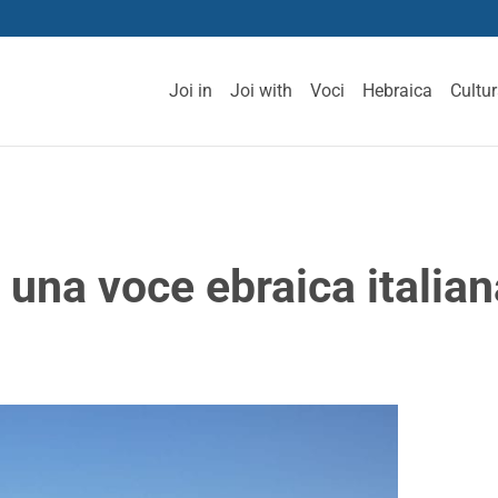
Joi in
Joi with
Voci
Hebraica
Cultu
 una voce ebraica italian