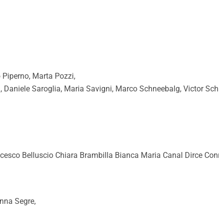
o Piperno, Marta Pozzi,
̀, Daniele Saroglia, Maria Savigni, Marco Schneebalg, Victor Sch
sco Belluscio Chiara Brambilla Bianca Maria Canal Dirce Conr
nna Segre,