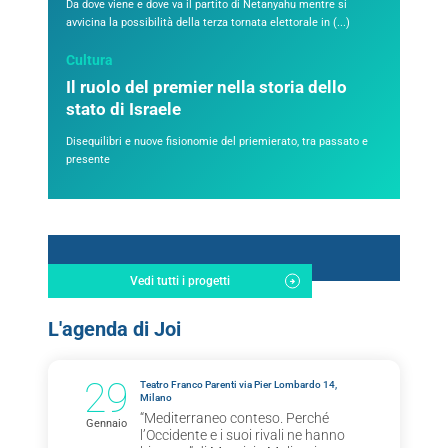
Da dove viene e dove va il partito di Netanyahu mentre si
avvicina la possibilità della terza tornata elettorale in (...)
Cultura
Il ruolo del premier nella storia dello
stato di Israele
Disequilibri e nuove fisionomie del priemierato, tra passato e
presente
Vedi tutti i progetti
L'agenda di Joi
29
Teatro Franco Parenti via Pier Lombardo 14,
Milano
“Mediterraneo conteso. Perché
Gennaio
l’Occidente e i suoi rivali ne hanno