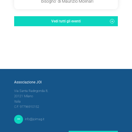
bisogno” di Maurizio Molinari
Vedi tutti gli eventi
Associazione JOI
Via Santa Radegonda 8,
20121 Milano
Italia
C.F. 97796910152
info@joimag.it