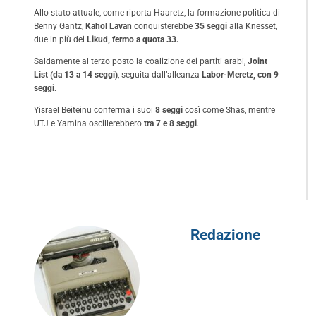
Allo stato attuale, come riporta
Haaretz
, la formazione politica di
Benny Gantz,
Kahol Lavan
conquisterebbe
35 seggi
alla Knesset,
due in più dei
Likud, fermo a quota 33.
Saldamente al terzo posto la coalizione dei partiti arabi,
Joint
List (da 13 a 14 seggi)
, seguita dall’alleanza
Labor-Meretz, con 9
seggi.
Yisrael Beiteinu conferma i suoi
8 seggi
così come Shas, mentre
UTJ e Yamina oscillerebbero
tra 7 e 8 seggi
.
Redazione