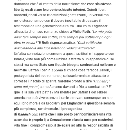
domanda che è al centro della narrazione:
che cosa sia adesso
libertà, quali siano le proprie schiavitù interiori.
Quindi liberi,
moderni, ribelli verso le definizioni ghettizzanti, universali ma
nello stesso tempo con il dovere inevitabile di passare il
testimone da una generazione all’altra. Una volta
Englander
all’uscita di un suo romanzo chiese
a Philip Roth
:
“La mia pelle
diventerà sempre più sottile, sarà sempre più sottile dopo ogni
libro in uscita?”
E
Roth rispose
serafico:
“Così sottile che
avvicinandola alla luce potranno vederci attraverso”.
Un’altra connotazione comune a questi scrittori è il
rapporto con
Israele
, visto non più come un’idea astratta o un’appendice di se
stessi ma
come Stato con il quale bisogna confrontarsi nel bene e
nel male
. Safran Foer in
Eccomi
si chiede cosa farebbe Jakob, il
protagonista del suo romanzo, se Israele venisse attaccato e
corresse il rischio di sparire. Sarebbe pronto a dire
“Hinneni”, “
sono qui per te”
, come Abramo davanti a Dio, a combattere? E’
quella la sua vera patria? Ma mentre per Safran Foer l’ebreo
americano può vivere senza Israele e trovare comunque un suo
equilibrio morale da Brooklyn,
per Englander la questione sembra
più complessa, sentimentale.
Il protagonista
di
Kaddish.com
sente che il suo posto per ricominciare una vita
autentica è proprio lì, a Gerusalemme e lascia tutto per trasferirsi.
Alla fine il compromesso, il delegare ad altri la responsabilità di