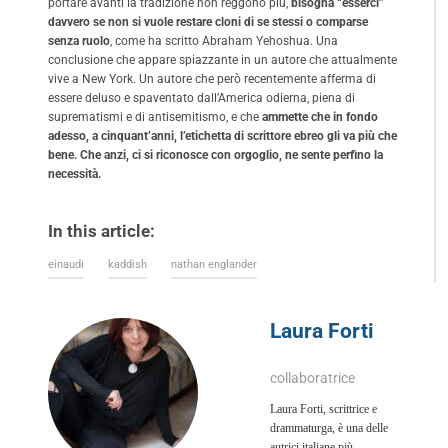
portare avanti la tradizione non reggono più,
bisogna “esserci”
davvero se non si vuole restare cloni di se stessi o comparse
senza ruolo
, come ha scritto Abraham Yehoshua. Una
conclusione che appare spiazzante in un autore che attualmente
vive a New York. Un autore che però recentemente afferma di
essere deluso e spaventato dall’America odierna, piena di
suprematismi e di antisemitismo, e che
ammette che in fondo
adesso, a cinquant’anni, l’etichetta di scrittore ebreo gli va più che
bene. Che anzi, ci si riconosce con orgoglio, ne sente perfino la
necessità.
In this article:
einaudi
kaddish
nathan englander
Laura Forti
collaboratrice
Laura Forti, scrittrice e
drammaturga, è una delle
autrici italiane più