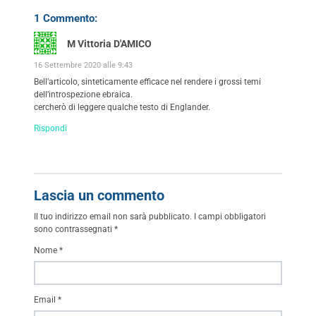
1 Commento:
M Vittoria D'AMICO
16 Settembre 2020 alle 9:43
Bell’articolo, sinteticamente efficace nel rendere i grossi temi
dell’introspezione ebraica.
cercherò di leggere qualche testo di Englander.
Rispondi
Lascia un commento
Il tuo indirizzo email non sarà pubblicato.
I campi obbligatori
sono contrassegnati
*
Nome
*
Email
*