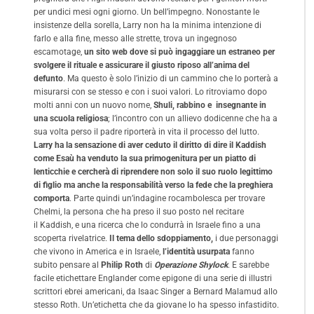
per undici mesi ogni giorno. Un bell’impegno. Nonostante le
insistenze della sorella, Larry non ha la minima intenzione di
farlo e alla fine, messo alle strette, trova un ingegnoso
escamotage,
un sito web
dove si può ingaggiare un estraneo per
svolgere il rituale e assicurare il giusto riposo all’anima del
defunto
. Ma questo è solo l’inizio di un cammino che lo porterà a
misurarsi con se stesso e con i suoi valori. Lo ritroviamo dopo
molti anni con un nuovo nome,
Shuli, rabbino e insegnante in
una scuola religiosa
; l’incontro con un allievo dodicenne che ha a
sua volta perso il padre riporterà in vita il processo del lutto.
Larry ha la sensazione di aver ceduto il diritto di dire il Kaddish
come Esaù ha venduto la sua primogenitura per un piatto di
lenticchie e cercherà di riprendere non solo il suo ruolo legittimo
di figlio ma anche la responsabilità verso la fede che la preghiera
comporta
. Parte quindi un’indagine rocambolesca per trovare
Chelmi, la persona che ha preso il suo posto nel recitare
il Kaddish, e una ricerca che lo condurrà in Israele fino a una
scoperta rivelatrice.
Il tema dello sdoppiamento,
i due personaggi
che vivono in America e in Israele,
l’identità usurpata
fanno
subito pensare al
Philip Roth
di
Operazione Shylock
. E sarebbe
facile etichettare Englander come epigone di una serie di illustri
scrittori ebrei americani, da Isaac Singer a Bernard Malamud allo
stesso Roth. Un’etichetta che da giovane lo ha spesso infastidito.