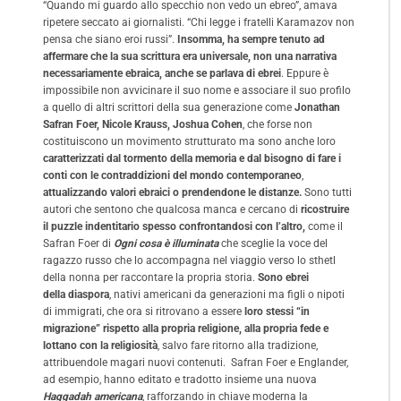
“Quando mi guardo allo specchio non vedo un ebreo”, amava
ripetere seccato ai giornalisti. “Chi legge i fratelli Karamazov non
pensa che siano eroi russi”.
Insomma, ha sempre tenuto ad
affermare che la sua scrittura era universale, non una narrativa
necessariamente ebraica, anche se parlava di ebrei
. Eppure è
impossibile non avvicinare il suo nome e associare il suo profilo
a quello di altri scrittori della sua generazione come
Jonathan
Safran Foer, Nicole Krauss, Joshua Cohen
, che forse non
costituiscono un movimento strutturato ma sono anche loro
caratterizzati dal tormento della memoria e dal bisogno di fare i
conti con le contraddizioni del mondo contemporaneo
,
attualizzando valori ebraici o prendendone le distanze.
Sono tutti
autori che sentono che qualcosa manca e cercano di
ricostruire
il puzzle indentitario spesso confrontandosi con l’altro,
come il
Safran Foer di
Ogni cosa è illuminata
che sceglie la voce del
ragazzo russo che lo accompagna nel viaggio verso lo sthetl
della nonna per raccontare la propria storia.
Sono ebrei
della diaspora
, nativi americani da generazioni ma figli o nipoti
di immigrati, che ora si ritrovano a essere
loro stessi “in
migrazione” rispetto alla propria religione, alla propria fede e
lottano con la religiosità
, salvo fare ritorno alla tradizione,
attribuendole magari nuovi contenuti. Safran Foer e Englander,
ad esempio, hanno editato e tradotto insieme una nuova
Haggadah americana
, rafforzando in chiave moderna la