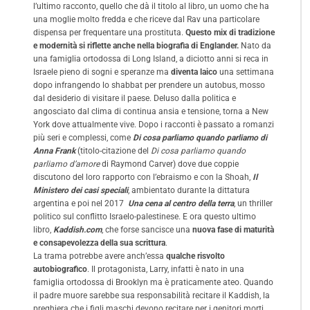
l’ultimo racconto, quello che dà il titolo al libro, un uomo che ha
una moglie molto fredda e che riceve dal Rav una particolare
dispensa per frequentare una prostituta.
Questo mix di tradizione
e modernità si riflette anche nella biografia di Englander.
Nato da
una famiglia ortodossa di Long Island, a diciotto anni si reca in
Israele pieno di sogni e speranze ma
diventa laico
una settimana
dopo infrangendo lo shabbat per prendere un autobus, mosso
dal desiderio di visitare il paese. Deluso dalla politica e
angosciato dal clima di continua ansia e tensione, torna a New
York dove attualmente vive. Dopo i racconti è passato a romanzi
più seri e complessi, come
Di cosa parliamo quando parliamo di
Anna Frank
(titolo-citazione del
Di cosa parliamo quando
parliamo d’amore
di Raymond Carver) dove due coppie
discutono del loro rapporto con l’ebraismo e con la Shoah,
Il
Ministero dei casi speciali
, ambientato durante la dittatura
argentina e poi nel 2017
Una cena al centro della terra
, un thriller
politico sul conflitto Israelo-palestinese. E ora questo ultimo
libro,
Kaddish.com
, che forse sancisce una
nuova fase di maturità
e consapevolezza della sua scrittura
.
La trama potrebbe avere anch’essa
qualche risvolto
autobiografico
. Il protagonista, Larry, infatti è nato in una
famiglia ortodossa di Brooklyn ma è praticamente ateo. Quando
il padre muore sarebbe sua responsabilità recitare il Kaddish, la
preghiera che i figli maschi devono recitare per i genitori morti