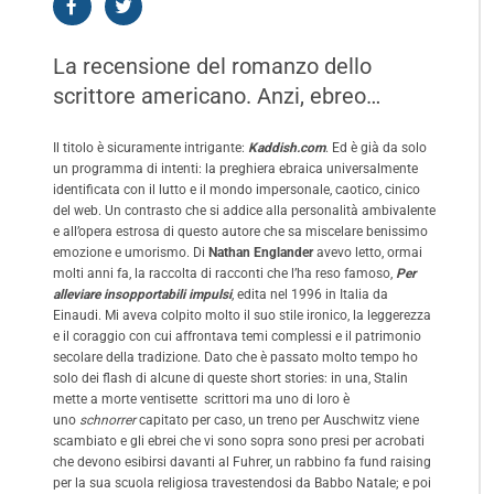
La recensione del romanzo dello
scrittore americano. Anzi, ebreo…
Il titolo è sicuramente intrigante:
Kaddish.com
. Ed è già da solo
un programma di intenti: la preghiera ebraica universalmente
identificata con il lutto e il mondo impersonale, caotico, cinico
del web. Un contrasto che si addice alla personalità ambivalente
e all’opera estrosa di questo autore che sa miscelare benissimo
emozione e umorismo. Di
Nathan Englander
avevo letto, ormai
molti anni fa, la raccolta di racconti che l’ha reso famoso,
Per
alleviare insopportabili impulsi
, edita nel 1996 in Italia da
Einaudi. Mi aveva colpito molto il suo stile ironico, la leggerezza
e il coraggio con cui affrontava temi complessi e il patrimonio
secolare della tradizione. Dato che è passato molto tempo ho
solo dei flash di alcune di queste short stories: in una, Stalin
mette a morte ventisette scrittori ma uno di loro è
uno
schnorrer
capitato per caso, un treno per Auschwitz viene
scambiato e gli ebrei che vi sono sopra sono presi per acrobati
che devono esibirsi davanti al Fuhrer, un rabbino fa fund raising
per la sua scuola religiosa travestendosi da Babbo Natale; e poi