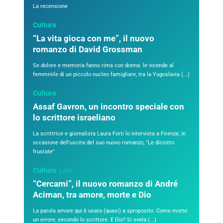
La recensione
Cultura
“La vita gioca con me”, il nuovo
romanzo di David Grossman
Se dolore e memoria fanno rima con donna: le vicende al
femminile di un piccolo nucleo famigliare, tra la Yugoslavia (...)
Cultura
Assaf Gavron, un incontro speciale con
lo scrittore israeliano
La scrittrice e giornalista Laura Forti lo intervista a Firenze, in
occasione dell'uscita del suo nuovo romanzo, "Le diciotto
frustate"
Cultura
Libri
“Cercami”, il nuovo romanzo di André
Aciman, tra amore, morte e Dio
La parola amore qui è usata (quasi) a sproposito. Come morte:
un errore, secondo lo scrittore. E Dio? Si svela (...)