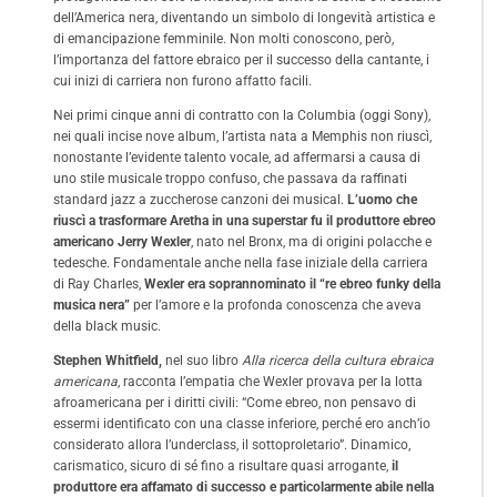
dell’America nera, diventando un simbolo di longevità artistica e
di emancipazione femminile. Non molti conoscono, però,
l’importanza del fattore ebraico per il successo della cantante, i
cui inizi di carriera non furono affatto facili.
Nei primi cinque anni di contratto con la Columbia (oggi Sony),
nei quali incise nove album, l’artista nata a Memphis non riuscì,
nonostante l’evidente talento vocale, ad affermarsi a causa di
uno stile musicale troppo confuso, che passava da raffinati
standard jazz a zuccherose canzoni dei musical.
L’uomo che
riuscì a trasformare Aretha in una superstar fu il produttore ebreo
americano Jerry Wexler
, nato nel Bronx, ma di origini polacche e
tedesche. Fondamentale anche nella fase iniziale della carriera
di Ray Charles,
Wexler era soprannominato il “re ebreo funky della
musica nera”
per l’amore e la profonda conoscenza che aveva
della black music.
Stephen Whitfield,
nel suo libro
Alla ricerca della cultura ebraica
americana
, racconta l’empatia che Wexler provava per la lotta
afroamericana per i diritti civili: “Come ebreo, non pensavo di
essermi identificato con una classe inferiore, perché ero anch’io
considerato allora l’underclass, il sottoproletario”. Dinamico,
carismatico, sicuro di sé fino a risultare quasi arrogante,
il
produttore era affamato di successo e particolarmente abile nella