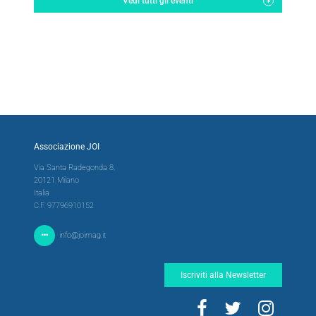
Vedi tutti gli eventi
Associazione JOI
Via Santa Radegonda 8,
20121 Milano
Italia
C.F. 97796910152
info@joimag.it
Iscriviti alla Newsletter