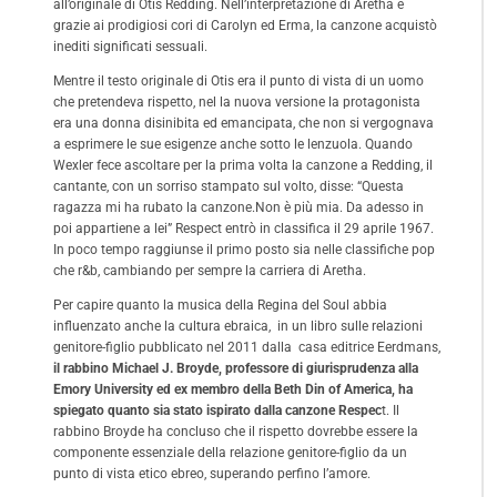
all’originale di Otis Redding. Nell’interpretazione di Aretha e
grazie ai prodigiosi cori di Carolyn ed Erma, la canzone acquistò
inediti significati sessuali.
Mentre il testo originale di Otis era il punto di vista di un uomo
che pretendeva rispetto, nel la nuova versione la protagonista
era una donna disinibita ed emancipata, che non si vergognava
a esprimere le sue esigenze anche sotto le lenzuola. Quando
Wexler fece ascoltare per la prima volta la canzone a Redding, il
cantante, con un sorriso stampato sul volto, disse: “Questa
ragazza mi ha rubato la canzone.Non è più mia. Da adesso in
poi appartiene a lei” Respect entrò in classifica il 29 aprile 1967.
In poco tempo raggiunse il primo posto sia nelle classifiche pop
che r&b, cambiando per sempre la carriera di Aretha.
Per capire quanto la musica della Regina del Soul abbia
influenzato anche la cultura ebraica, in un libro sulle relazioni
genitore-figlio pubblicato nel 2011 dalla casa editrice Eerdmans,
il rabbino Michael J. Broyde, professore di giurisprudenza alla
Emory University ed ex membro della Beth Din of America, ha
spiegato quanto sia stato ispirato dalla canzone Respec
t. Il
rabbino Broyde ha concluso che il rispetto dovrebbe essere la
componente essenziale della relazione genitore-figlio da un
punto di vista etico ebreo, superando perfino l’amore.