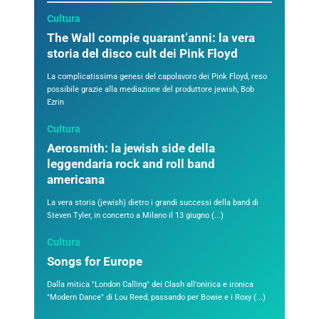
Cultura
The Wall compie quarant’anni: la vera
storia del disco cult dei Pink Floyd
La complicatissima genesi del capolavoro dei Pink Floyd, reso
possibile grazie alla mediazione del produttore jewish, Bob
Ezrin
Cultura
Aerosmith: la jewish side della
leggendaria rock and roll band
americana
La vera storia (jewish) dietro i grandi successi della band di
Steven Tyler, in concerto a Milano il 13 giugno (...)
Cultura
Songs for Europe
Dalla mitica "London Calling" dei Clash all'onirica e ironica
"Modern Dance" di Lou Reed, passando per Bowie e i Roxy (...)