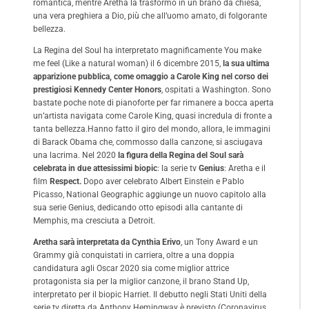
romantica, mentre Aretha la trasformò in un brano da chiesa,
una vera preghiera a Dio, più che all’uomo amato, di folgorante
bellezza.
La Regina del Soul ha interpretato magnificamente You make
me feel (Like a natural woman) il 6 dicembre 2015,
la sua ultima
apparizione pubblica, come omaggio a Carole King nel corso dei
prestigiosi Kennedy Center Honors
, ospitati a Washington. Sono
bastate poche note di pianoforte per far rimanere a bocca aperta
un’artista navigata come Carole King, quasi incredula di fronte a
tanta bellezza.Hanno fatto il giro del mondo, allora, le immagini
di Barack Obama che, commosso dalla canzone, si asciugava
una lacrima. Nel 2020
la figura della Regina del Soul sarà
celebrata
in due attesissimi biopic
: la serie tv
Genius
: Aretha e il
film
Respect.
Dopo aver celebrato Albert Einstein e Pablo
Picasso, National Geographic aggiunge un nuovo capitolo alla
sua serie Genius, dedicando otto episodi alla cantante di
Memphis, ma cresciuta a Detroit.
Aretha sarà interpretata da Cynthia Erivo
, un Tony Award e un
Grammy già conquistati in carriera, oltre a una doppia
candidatura agli Oscar 2020 sia come miglior attrice
protagonista sia per la miglior canzone, il brano Stand Up,
interpretato per il biopic Harriet. Il debutto negli Stati Uniti della
serie tv diretta da Anthony Hemingway è previsto (Coronavirus