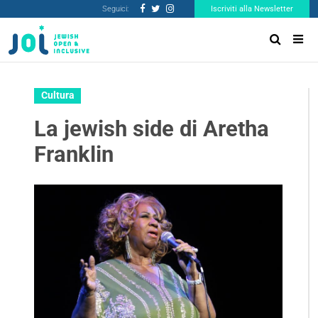
Seguici:
Iscriviti alla Newsletter
Cultura
La jewish side di Aretha
Franklin