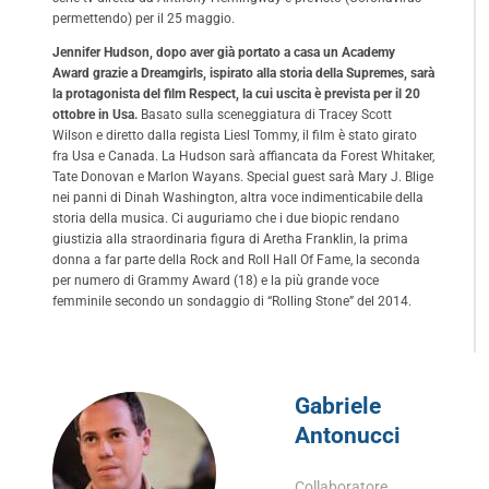
permettendo) per il 25 maggio.
Jennifer Hudson, dopo aver già portato a casa un Academy
Award grazie a Dreamgirls, ispirato alla storia della Supremes, sarà
la protagonista del film Respect, la cui uscita è prevista per il 20
ottobre in Usa.
Basato sulla sceneggiatura di Tracey Scott
Wilson e diretto dalla regista Liesl Tommy, il film è stato girato
fra Usa e Canada. La Hudson sarà affiancata da Forest Whitaker,
Tate Donovan e Marlon Wayans. Special guest sarà Mary J. Blige
nei panni di Dinah Washington, altra voce indimenticabile della
storia della musica. Ci auguriamo che i due biopic rendano
giustizia alla straordinaria figura di Aretha Franklin, la prima
donna a far parte della Rock and Roll Hall Of Fame, la seconda
per numero di Grammy Award (18) e la più grande voce
femminile secondo un sondaggio di “Rolling Stone” del 2014.
Gabriele
Antonucci
Collaboratore