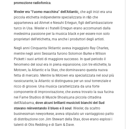
promozione radiofonica
.
Wexler era “l’uomo macchina” dell’Atlantic,
che agli inizi era una
piccola etichetta indipendente specializzata in r&b che
apparteneva ad Ahmet e Nesuhi Ertegun, figli dell’ambasciatore
turco in Usa. Wexler e i fratelli Ertegun erano accomunati dalla
medesima passione per la musica black e per essere non solo
proprietari dell’etichetta, ma anche i produttori degli artisti.
Negli anni Cinquanta l’Atlantic aveva ingaggiato Ray Charles,
mentre negli anni Sessanta furono Solomon Burke e Wilson
Pickett i suoi artisti di maggiore successo. In quel periodo il
fenomeno del soul era in piena espansione, con tre etichette, la
Motown, la Atlantic e la Stax, che dominavano questa nuova
fetta di mercato. Mentre la Motown era specializzata nel soul più
rassicurante, la Atlantic si distingueva per un soul torrenziale e
ricco di groove. Una musica caratterizzata da una forte
componente di improvvisazione, che aveva trovato la sua fucina
nei Fame Studios di Muscle Shoals,una piccola cittadina
dell’Alabama,
dove alcuni brillanti musicisti bianchi del Sud
stavano reinventando il blues e il soul
. Wexler, da scaltro
businessman newyorkese, aveva stipulato un vantaggioso patto
di distribuzione con Jim Stewart della Stax, dove erano esplosi i
talenti di Otis Redding e di Sam & Dave.