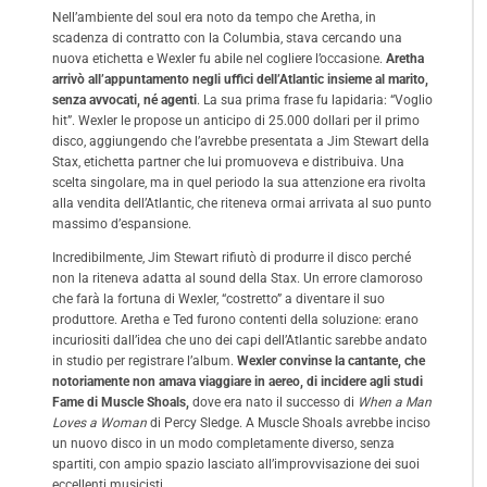
Nell’ambiente del soul era noto da tempo che Aretha, in
scadenza di contratto con la Columbia, stava cercando una
nuova etichetta e Wexler fu abile nel cogliere l’occasione.
Aretha
arrivò all’appuntamento negli uffici dell’Atlantic insieme al marito,
senza avvocati, né agenti
. La sua prima frase fu lapidaria: “Voglio
hit”. Wexler le propose un anticipo di 25.000 dollari per il primo
disco, aggiungendo che l’avrebbe presentata a Jim Stewart della
Stax, etichetta partner che lui promuoveva e distribuiva. Una
scelta singolare, ma in quel periodo la sua attenzione era rivolta
alla vendita dell’Atlantic, che riteneva ormai arrivata al suo punto
massimo d’espansione.
Incredibilmente, Jim Stewart rifiutò di produrre il disco perché
non la riteneva adatta al sound della Stax. Un errore clamoroso
che farà la fortuna di Wexler, “costretto” a diventare il suo
produttore. Aretha e Ted furono contenti della soluzione: erano
incuriositi dall’idea che uno dei capi dell’Atlantic sarebbe andato
in studio per registrare l’album.
Wexler convinse la cantante, che
notoriamente non amava viaggiare in aereo, di incidere agli
studi
Fame di Muscle Shoals,
dove era nato il successo di
When a Man
Loves a Woman
di Percy Sledge. A Muscle Shoals avrebbe inciso
un nuovo disco in un modo completamente diverso, senza
spartiti, con ampio spazio lasciato all’improvvisazione dei suoi
eccellenti musicisti.