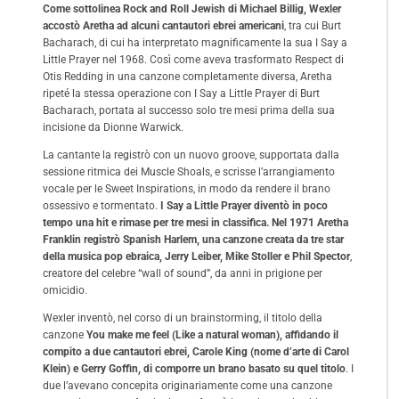
Come sottolinea Rock and Roll Jewish di Michael Billig, Wexler
accostò Aretha ad alcuni cantautori ebrei americani
, tra cui Burt
Bacharach, di cui ha interpretato magnificamente la sua I Say a
Little Prayer nel 1968. Così come aveva trasformato Respect di
Otis Redding in una canzone completamente diversa, Aretha
ripeté la stessa operazione con I Say a Little Prayer di Burt
Bacharach, portata al successo solo tre mesi prima della sua
incisione da Dionne Warwick.
La cantante la registrò con un nuovo groove, supportata dalla
sessione ritmica dei Muscle Shoals, e scrisse l’arrangiamento
vocale per le Sweet Inspirations, in modo da rendere il brano
ossessivo e tormentato.
I Say a Little Prayer diventò in poco
tempo una hit e rimase per tre mesi in classifica.
Nel 1971 Aretha
Franklin registrò
Spanish Harlem, una canzone creata da tre star
della musica pop ebraica, Jerry Leiber, Mike Stoller e Phil Spector
,
creatore del celebre “wall of sound”, da anni in prigione per
omicidio.
Wexler inventò, nel corso di un brainstorming, il titolo della
canzone
You make me feel (Like a natural woman), affidando il
compito a due cantautori ebrei, Carole King (nome d’arte di Carol
Klein) e Gerry Goffin, di comporre un brano basato su quel titolo
. I
due l’avevano concepita originariamente come una canzone