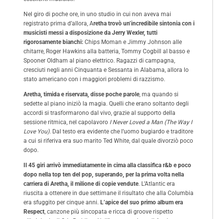
Nel giro di poche ore, in uno studio in cui non aveva mai
registrato prima d’allora, A
retha trovò un’incredibile sintonia con i
musicisti messi a disposizione da Jerry Wexler, tutti
rigorosamente bianchi:
Chips Moman e Jimmy Johnson alle
chitarre, Roger Hawkins alla batteria, Tommy Cogbill al basso e
Spooner Oldham al piano elettrico. Ragazzi di campagna,
cresciuti negli anni Cinquanta e Sessanta in Alabama, allora lo
stato americano con i maggiori problemi di razzismo.
Aretha, timida e riservata, disse poche parole
, ma quando si
sedette al piano iniziò la magia. Quelli che erano soltanto degli
accordi si trasformarono dal vivo, grazie al supporto della
sessione ritmica, nel capolavoro
I Never Loved a Man (The Way I
Love You)
. Dal testo era evidente che l’uomo bugiardo e traditore
a cui si riferiva era suo marito Ted White, dal quale divorziò poco
dopo.
Il 45 giri arrivò immediatamente in cima alla classifica r&b e poco
dopo nella top ten del pop, superando, per la prima volta nella
carriera di Aretha, il milione di copie vendute
. L’Atlantic era
riuscita a ottenere in due settimane il risultato che alla Columbia
era sfuggito per cinque anni.
L’apice del suo primo album era
Respect
, canzone più sincopata e ricca di groove rispetto