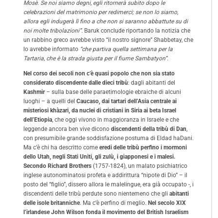
Mosè. Se noi siamo degni, egli ritornerà subito dopo le
celebrazioni del matrimonio per redimerci; se non lo siamo,
allora egli indugerà lì fino a che non si saranno abbattute su di
noi molte tribolazioni”.
Baruk conclude riportando la notizia che
un rabbino greco avrebbe visto “il nostro signore” Shabbetay, che
lo avrebbe informato
“che partiva quella settimana per la
Tartaria, che è la strada giusta per il fiume Sambatyon”.
Nel corso dei secoli non c’è quasi popolo che non sia stato
considerato discendente dalle dieci tribù
: dagli abitanti del
Kashmir
– sulla base delle paraetimologie ebraiche di alcuni
luoghi – a quelli del
Caucaso, dai tartari dell’Asia centrale ai
misteriosi khàzari, da nuclei di cristiani in Siria ai beta Israel
dell’Etiopia
, che oggi vivono in maggioranza in Israele e che
leggende ancora ben vive dicono
discendenti della tribù di Dan
,
con presumibile grande soddisfazione postuma di Eldad haDani.
Ma c’è chi ha descritto come
eredi delle tribù perfino i mormoni
dello Utah, negli Stati Uniti, gli zulù, i giapponesi e i malesi.
Secondo Richard Brothers
(1757-1824), un malato psichiatrico
inglese autonominatosi profeta e addirittura “nipote di Dio” – il
posto del “figlio”, dissero allora le malelingue, era già occupato -, i
discendenti delle tribù perdute sono nientemeno che gli
abitanti
delle isole britanniche
. Ma c’è perfino di meglio.
Nel secolo XIX
l’irlandese John Wilson fonda il movimento del British Israelism