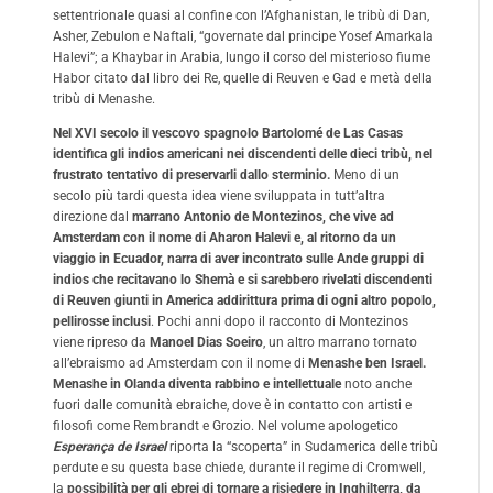
settentrionale quasi al confine con l’Afghanistan, le tribù di Dan,
Asher, Zebulon e Naftali, “governate dal principe Yosef Amarkala
Halevi”; a Khaybar in Arabia, lungo il corso del misterioso fiume
Habor citato dal libro dei Re, quelle di Reuven e Gad e metà della
tribù di Menashe.
Nel XVI secolo il vescovo spagnolo Bartolomé de Las Casas
identifica gli indios americani nei discendenti delle dieci tribù, nel
frustrato tentativo di preservarli dallo sterminio.
Meno di un
secolo più tardi questa idea viene sviluppata in tutt’altra
direzione dal
marrano Antonio de Montezinos, che vive ad
Amsterdam con il nome di Aharon Halevi e, al ritorno da un
viaggio in Ecuador, narra di aver incontrato sulle Ande gruppi di
indios che recitavano lo Shemà e si sarebbero rivelati discendenti
di Reuven giunti in America addirittura prima di ogni altro popolo,
pellirosse inclusi
. Pochi anni dopo il racconto di Montezinos
viene ripreso da
Manoel Dias Soeiro
, un altro marrano tornato
all’ebraismo ad Amsterdam con il nome di
Menashe ben Israel.
Menashe in Olanda diventa rabbino e intellettuale
noto anche
fuori dalle comunità ebraiche, dove è in contatto con artisti e
filosofi come Rembrandt e Grozio. Nel volume apologetico
Esperança de Israel
riporta la “scoperta” in Sudamerica delle tribù
perdute e su questa base chiede, durante il regime di Cromwell,
la
possibilità per gli ebrei di tornare a risiedere in Inghilterra, da