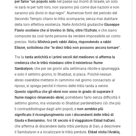
per farne “un popolo solo
nel paese sui monti di Israele, un solo
re sarà re per tutti loro, non saranno più come due nazioni e non
saranno più divisi in due regni”. Numerose fonti del periodo del
Secondo Tempio citano le tribù scomparse, senza mai dubitare
della loro effettiva esistenza. Nelle Antichità giudaiche
Giuseppe
Flavio sostiene che si trovino in Siria, oltre l’Eufrate
, e che siano
composte da così tante persone da rendere impossibile un conto
preciso. Nella
Mishnà però rabbi Akiva, rispondendo a rabbi
Eliezer, sottolinea che “le dieci tribù non possono ancora tornare”
.
Tra la
tarda antichità e i primi secoli del medioevo si afferma la
credenza che le tribù risiedano oltre il misterioso fiume
Sambatyon
, che per sei giorni alla settimana ribolle e spumeggia
e solo il settimo giorno, lo Shabbat, si placa. Poiché nessun
ebreo oserebbe mettersi in cammino nel giorno consacrato al
riposo, si spiega perché il ritorno delle tribù tarda a venire.
Questo significa che gli ebrei non sono in grado di superare il
fiume magico rimanendo ebrei;
potrebbero farlo senza difficoltà il
settimo giorno, ma violando lo Shabbat perderebbero ciò che più
li contraddistingue dagli altri popoli, e
non avrebbe più
significato il ricongiungimento con i discendenti delle tribù di
Giuda e Beniamino.
Nel
IX secolo è il viaggiatore Eldad haDani
,
che afferma di discendere dalla tribù perduta di Dan, a descrivere
il Sambatyon e a localizzare le tribù perdute.
Eldad visita l’Arabia,