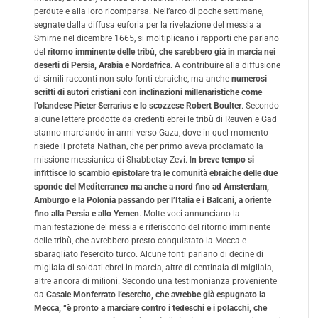
perdute e alla loro ricomparsa. Nell’arco di poche settimane,
segnate dalla diffusa euforia per la rivelazione del messia a
Smirne nel dicembre 1665, si moltiplicano i rapporti che parlano
del
ritorno imminente delle tribù, che sarebbero già in marcia nei
deserti di Persia, Arabia e Nordafrica.
A contribuire alla diffusione
di simili racconti non solo fonti ebraiche, ma anche
numerosi
scritti di autori cristiani con inclinazioni millenaristiche come
l’olandese Pieter Serrarius e lo scozzese Robert Boulter
. Secondo
alcune lettere prodotte da credenti ebrei le tribù di Reuven e Gad
stanno marciando in armi verso Gaza, dove in quel momento
risiede il profeta Nathan, che per primo aveva proclamato la
missione messianica di Shabbetay Zevi. I
n breve tempo si
infittisce lo scambio epistolare tra le comunità ebraiche delle due
sponde del Mediterraneo ma anche a nord fino ad Amsterdam,
Amburgo e la Polonia passando per l’Italia e i Balcani, a oriente
fino alla Persia e allo Yemen
. Molte voci annunciano la
manifestazione del messia e riferiscono del ritorno imminente
delle tribù, che avrebbero presto conquistato la Mecca e
sbaragliato l’esercito turco. Alcune fonti parlano di decine di
migliaia di soldati ebrei in marcia, altre di centinaia di migliaia,
altre ancora di milioni. Secondo una testimonianza proveniente
da
Casale Monferrato l’esercito, che avrebbe già espugnato la
Mecca, “è pronto a marciare contro i tedeschi e i polacchi, che