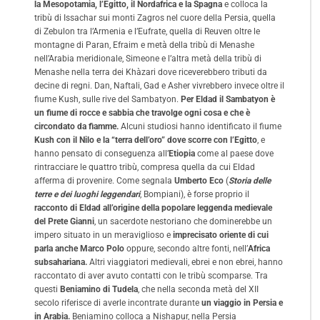
la Mesopotamia, l’Egitto, il Nordafrica e la Spagna
e colloca la
tribù di Issachar sui monti Zagros nel cuore della Persia, quella
di Zebulon tra l’Armenia e l’Eufrate, quella di Reuven oltre le
montagne di Paran, Efraim e metà della tribù di Menashe
nell’Arabia meridionale, Simeone e l’altra metà della tribù di
Menashe nella terra dei Khàzari dove riceverebbero tributi da
decine di regni. Dan, Naftali, Gad e Asher vivrebbero invece oltre il
fiume Kush, sulle rive del Sambatyon.
Per Eldad il Sambatyon è
un fiume di rocce e sabbia che travolge ogni cosa e che è
circondato da fiamme.
Alcuni studiosi hanno identificato il fiume
Kush con il Nilo e la “terra dell’oro” dove scorre con l’Egitto
, e
hanno pensato di conseguenza all’
Etiopia
come al paese dove
rintracciare le quattro tribù, compresa quella da cui Eldad
afferma di provenire. Come segnala
Umberto Eco
(
Storia delle
terre e dei luoghi leggendari
, Bompiani), è forse proprio il
racconto di Eldad all’origine della popolare leggenda medievale
del Prete Gianni
, un sacerdote nestoriano che dominerebbe un
impero situato in un meraviglioso e
imprecisato oriente di cui
parla anche Marco Polo
oppure, secondo altre fonti, nell’
Africa
subsahariana.
Altri viaggiatori medievali, ebrei e non ebrei, hanno
raccontato di aver avuto contatti con le tribù scomparse. Tra
questi
Beniamino di Tudela
, che nella seconda metà del XII
secolo riferisce di averle incontrate durante
un viaggio in Persia e
in Arabia.
Beniamino colloca a Nishapur, nella Persia