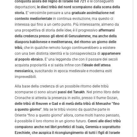
conquista assira del regno di Israele nel 721
e le conseguenti
deportazioni,
le dieci tribù del nord scompaiono dalla scena della
storia.
E’ verosimile pensare a una
graduale assimilazione nel
contesto mediorientale
in continua evoluzione, ma questo ci
interessa qui fino a un certo punto. Più interessante, almeno da
una prospettiva di storia delle idee, è il progressivo
affermarsi
della credenza presso gli ebrei di Gerusalemme, ma anche della
diaspora babilonese e mediterranea, del ritorno un giorno delle
tribù
, che in qualche remoto luogo continuerebbero a esistere
con una ben distinta identità e la consapevolezza di
appartenere
al popolo ebraico.
E’ una leggenda che con il passare dei secoli
acquista popolarità e si salda infine con
l’ideale dell’attesa
messianica,
suscitando in epoca medievale e moderna esiti
imprevedibili.
Alla base della credenza di un possibile ritorno delle tribù
scomparse ci sono alcuni
passi del Tanakh
. Nel primo libro delle
Cronache si attesta la presenza in esilio, presso il fiume Gozan,
delle tribù di Reuven e Gad e di metà della tribù di Menashe “fino
a questo giorno”
. Ma se le tribù vivono da qualche parte in
Oriente “fino a questo giorno” allora, come molti hanno pensato,
è possibile il loro ritorno in un giorno futuro.
Cenni alle dieci tribù
compaiono anche nei libri profetici di Isaia, Geremia e soprattutto
Ezechiele, che auspica il ricongiungimento di tutti i figli di Israele