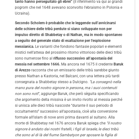
tanto hanno perseguitato gli ebrei”
(il riferimento va qui ai grandi
pogrom che nel 1648 avevano sconvolto l’ebraismo in Polonia e
Ucraina).
Secondo Scholem è probabile che le leggende sull’avvicinarsi
delle schiere delle tribù perdute si siano sviluppate non per
impulso diretto di Shabbetay o di Nathan, ma in modo spontaneo
a seguito del generale stato di esaltazione per l’esplosione
messianica.
Le varianti che fondono fantasie popolari e elementi
mistici nell’attesa del prossimo ritorno vittorioso delle dieci tribù
sono numerose fino al
riflusso successivo all’apostasia del
messia nel settembre 1666.
Ma ancora nel 1675 il credente
Baruk
di Arezzo
racconta che un emissario delle tribù sarebbe giunto
presso Nathan a Kastoria, nel Balcani, con una lettera più tardi
consegnata a Shabbetay stesso a Dulcigno.
“La consegnò nella
mano pura del nostro signore in persona, ma i suoi contenuti
non sono noti
”, aggiunge Baruk, che però sèguita specificando
che argomento della missiva è un invito rivolto al messia perché
si unisca alle dieci tribù nascoste “durante il suo periodo di
occultamento” successivo all’apostasia, cioè alla conversione
formale all’islam di nove anni prima davanti al sultano. Alla
morte di Shabbetay nel 1676 ancora Baruk spiega che
“il nostro
signore è andato dai nostri fratelli, i figli di Israele, le dieci tribù
che sono al di là del fiume Sambatyon per sposare la figlia di