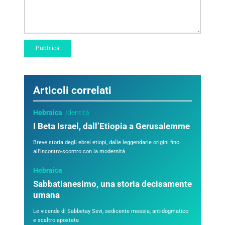
Articoli correlati
Hebraica
Identità
I Beta Israel, dall’Etiopia a Gerusalemme
Breve storia degli ebrei etiopi, dalle leggendarie origini fino
all'incontro-scontro con la modernità
Hebraica
Sabbatianesimo, una storia decisamente
umana
Le vicende di Sabbetay Sevi, sedicente messia, antidogmatico
e scaltro apostata