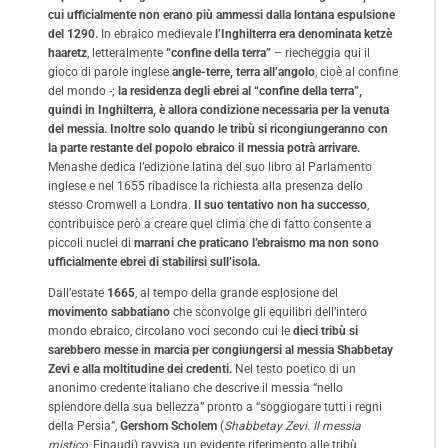
cui ufficialmente non erano più ammessi dalla lontana espulsione
del 1290.
In ebraico medievale
l’Inghilterra era denominata ketzè
haaretz
, letteralmente
“confine della terra”
– riecheggia qui il
gioco di parole inglese
angle-terre, terra all’angolo
, cioè al confine
del mondo -;
la residenza degli ebrei al “confine della terra”,
quindi in Inghilterra, è allora condizione necessaria per la venuta
del messia.
Inoltre solo quando le tribù si ricongiungeranno con
la parte restante del popolo ebraico il messia potrà arrivare.
Menashe dedica l’edizione latina del suo libro al Parlamento
inglese e nel 1655 ribadisce la richiesta alla presenza dello
stesso Cromwell a Londra.
Il suo tentativo non ha successo
,
contribuisce però a creare quel clima che di fatto consente a
piccoli nuclei di
marrani che praticano l’ebraismo ma non sono
ufficialmente ebrei di stabilirsi sull’isola.
Dall’estate
1665
, al tempo della grande esplosione del
movimento sabbatiano
che sconvolge gli equilibri dell’intero
mondo ebraico, circolano voci secondo cui le
dieci tribù si
sarebbero messe in marcia per congiungersi al messia Shabbetay
Zevi e alla moltitudine dei credenti.
Nel testo poetico di un
anonimo credente italiano che descrive il messia “nello
splendore della sua bellezza” pronto a “soggiogare tutti i regni
della Persia”,
Gershom Scholem
(
Shabbetay Zevi. Il messia
mistico
, Einaudi) ravvisa un evidente riferimento alle tribù