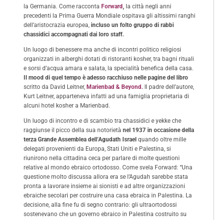
la Germania. Come racconta
Forward
,
la città negli anni
precedenti la Prima Guerra Mondiale ospitava gli altissimi ranghi
dell’aristocrazia europea,
incluso un folto gruppo di rabbi
chassidici accompagnati dai loro staff.
Un luogo di benessere ma anche di incontri politico religiosi
organizzati in alberghi dotati di ristoranti kosher, tra bagni rituali
e sorsi d’acqua amara e salata, la specialità benefica della casa.
Il mood di quel tempo è adesso racchiuso nelle pagine del libro
scritto da David Leitner,
Marienbad & Beyond.
Il padre dell’autore,
Kurt Leitner, apparteneva infatti ad una famiglia proprietaria di
alcuni hotel kosher a Marienbad.
Un luogo di incontro e di scambio tra chassidici e yekke che
raggiunse il picco della sua notorietà
nel 1937 in occasione della
terza Grande Assemblea dell’Agudath Israel
quando oltre mille
delegati provenienti da Europa, Stati Uniti e Palestina, si
riunirono nella cittadina ceca per parlare di molte questioni
relative al mondo ebraico ortodosso. Come svela Forward: “Una
questione molto discussa allora era se l’Agudah sarebbe stata
pronta a lavorare insieme ai sionisti e ad altre organizzazioni
ebraiche secolari per costruire una casa ebraica in Palestina. La
decisione, alla fine fu di segno contrario: gli ultraortodossi
sostenevano che un governo ebraico in Palestina costruito su