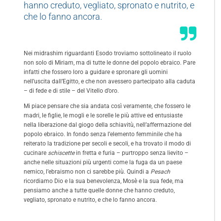
hanno creduto, vegliato, spronato e nutrito, e
che lo fanno ancora.
Nei midrashim riguardanti Esodo troviamo sottolineato il ruolo
non solo di Miriam, ma di tutte le donne del popolo ebraico. Pare
infatti che fossero loro a guidare e spronare gli uomini
nell’uscita dall’Egitto, e che non avessero partecipato alla caduta
– di fede e di stile – del Vitello d’oro.
Mi piace pensare che sia andata così veramente, che fossero le
madri, le figlie, le mogli e le sorelle le più attive ed entusiaste
nella liberazione dal giogo della schiavitù, nell’affermazione del
popolo ebraico. In fondo senza l’elemento femminile che ha
reiterato la tradizione per secoli e secoli, e ha trovato il modo di
cucinare
schiscette
in fretta e furia – purtroppo senza lievito –
anche nelle situazioni più urgenti come la fuga da un paese
nemico, l’ebraismo non ci sarebbe più. Quindi a
Pesach
ricordiamo Dio e la sua benevolenza, Mosè e la sua fede, ma
pensiamo anche a tutte quelle donne che hanno creduto,
vegliato, spronato e nutrito, e che lo fanno ancora.