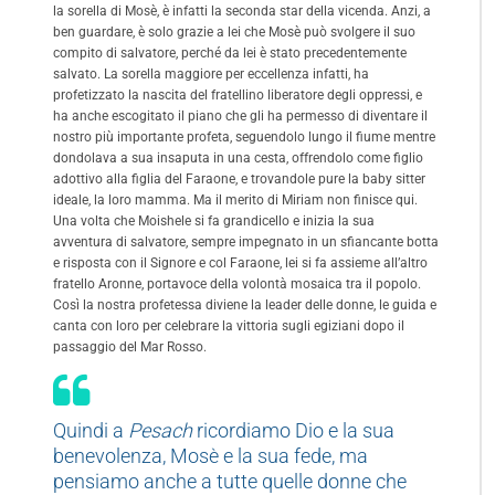
la sorella di Mosè, è infatti la seconda star della vicenda. Anzi, a
ben guardare, è solo grazie a lei che Mosè può svolgere il suo
compito di salvatore, perché da lei è stato precedentemente
salvato. La sorella maggiore per eccellenza infatti, ha
profetizzato la nascita del fratellino liberatore degli oppressi, e
ha anche escogitato il piano che gli ha permesso di diventare il
nostro più importante profeta, seguendolo lungo il fiume mentre
dondolava a sua insaputa in una cesta, offrendolo come figlio
adottivo alla figlia del Faraone, e trovandole pure la baby sitter
ideale, la loro mamma. Ma il merito di Miriam non finisce qui.
Una volta che Moishele si fa grandicello e inizia la sua
avventura di salvatore, sempre impegnato in un sfiancante botta
e risposta con il Signore e col Faraone, lei si fa assieme all’altro
fratello Aronne, portavoce della volontà mosaica tra il popolo.
Così la nostra profetessa diviene la leader delle donne, le guida e
canta con loro per celebrare la vittoria sugli egiziani dopo il
passaggio del Mar Rosso.
Quindi a
Pesach
ricordiamo Dio e la sua
benevolenza, Mosè e la sua fede, ma
pensiamo anche a tutte quelle donne che