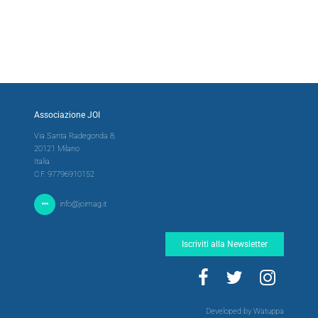
Associazione JOI
Via Santa Radegonda 8,
20121 Milano
Italia
C.F. 97796910152
info@joimag.it
Iscriviti alla Newsletter
Developed by Watuppa