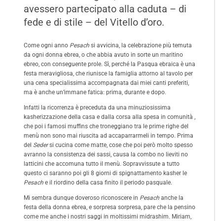
avessero partecipato alla caduta – di
fede e di stile – del Vitello d’oro.
Come ogni anno
Pesach
si avvicina, la celebrazione più temuta
da ogni donna ebrea, o che abbia avuto in sorte un maritino
ebreo, con conseguente prole. Sì, perché la Pasqua ebraica è una
festa meravigliosa, che riunisce la famiglia attorno al tavolo per
una cena specialissima accompagnata dai miei canti preferiti,
ma è anche un’immane fatica: prima, durante e dopo.
Infatti la ricorrenza è preceduta da una minuziosissima
kasherizzazione della casa e dalla corsa alla spesa in comunità ,
che poi i famosi muffins che troneggiano tra le prime righe del
menù non sono mai riuscita ad accaparrarmeli in tempo. Prima
del
Seder
si cucina come matte, cose che poi però molto spesso
avranno la consistenza dei sassi, causa la combo no lieviti no
latticini che accomuna tutto il menù. Sopravvissute a tutto
questo ci saranno poi gli 8 giorni di spignattamento kasher le
Pesach
e il riordino della casa finito il periodo pasquale.
Mi sembra dunque doveroso riconoscere in
Pesach
anche la
festa della donna ebrea, e sorpresa sorpresa, pare che la pensino
come me anche i nostri saggi in moltissimi midrashim. Miriam,