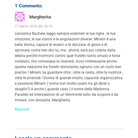
1 Commento:
Margherita
17 Aprile 2018 alle 20:15
carissima Rachele, leggo sempre volentieri le tue righe , le tue
intuizioni, le tue visioni e le angolazioni diverse. Miriam è una
bella donna, capace di esserci e di danzare, di gioire e di
spronare, come ben dici tu; ma , ahimè, sarà poi colpita dalla
lebbra perchè mormorò contro quel fratello tanto amato e forse
invidiato, che comunque la risanerà. trovo interessante anche
questa relazione tra fratelli stimolante, ognuno con un ruolo ben
preciso ! Miriam sa guardare oltre , oltre la cesta, oltre la nustrice ,
oltre le piramidi ! Donna di grande intuito, capacità organizzativa
e passione, Miriam ( nome non molto usato tra gli ebrei o
sbaglio?) è anche ( guarda caso ) il nome della Madonna.
Paralleli ed interssezioni di un femminile tutto da scoprire e da
imitare. con simpatia. Margherita
Rispondi