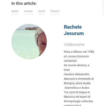
In this article:
donne
miriam
mosè
Pesach
Rachele
Jesurum
Collaboratrice
Nata a Milano nel 1988,
un
cursus honorum
composto
da scuola ebraica, a
liceo
classico Alessandro
Manzoni e Università di
Bologna, dove studia
Islamistica e Arabo.
Tra corsi di lingua in
Marocco ed esami di
Antropologia culturale,
capisce che il