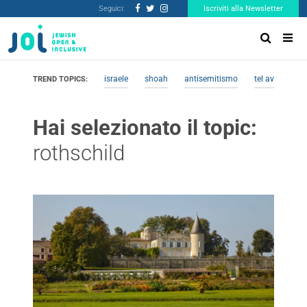
Seguici:
Iscriviti alla Newsletter
israele
shoah
antisemitismo
tel aviv
me
TREND TOPICS:
Hai selezionato il topic:
rothschild