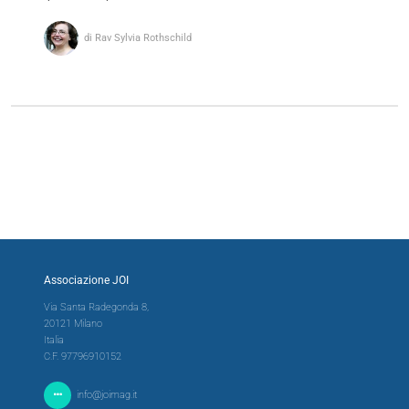
di Rav Sylvia Rothschild
Associazione JOI
Via Santa Radegonda 8,
20121 Milano
Italia
C.F. 97796910152
info@joimag.it