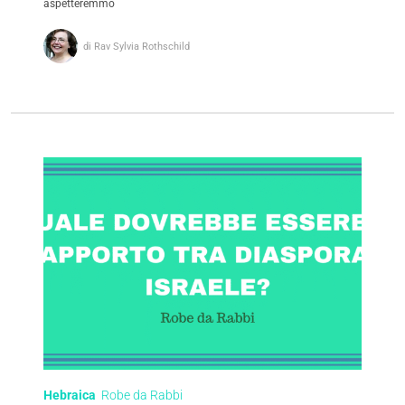
aspetteremmo
di Rav Sylvia Rothschild
Hebraica
Robe da Rabbi