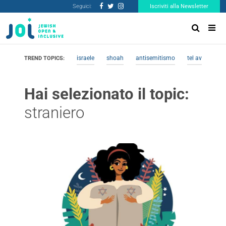
Seguici:
Iscriviti alla Newsletter
israele
shoah
antisemitismo
tel aviv
me
TREND TOPICS:
Hai selezionato il topic:
straniero