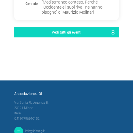
“Mediterraneo conteso. Perché
Gennaio
l’Occidente e i suoi rivali ne hanno
bisogno” di Maurizio Molinari
Vedi tutti gli eventi
Associazione JOI
Via Santa Radegonda 8,
20121 Milano
Italia
C.F. 97796910152
info@joimag.it