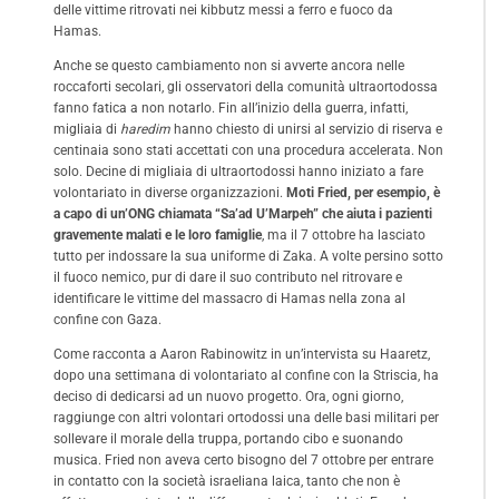
delle vittime ritrovati nei kibbutz messi a ferro e fuoco da
Hamas.
Anche se questo cambiamento non si avverte ancora nelle
roccaforti secolari, gli osservatori della comunità ultraortodossa
fanno fatica a non notarlo. Fin all’inizio della guerra, infatti,
migliaia di
haredim
hanno chiesto di unirsi al servizio di riserva e
centinaia sono stati accettati con una procedura accelerata. Non
solo. Decine di migliaia di ultraortodossi hanno iniziato a fare
volontariato in diverse organizzazioni.
Moti Fried, per esempio, è
a capo di un’ONG chiamata “Sa’ad U’Marpeh” che aiuta i pazienti
gravemente malati e le loro famiglie
, ma il 7 ottobre ha lasciato
tutto per indossare la sua uniforme di Zaka. A volte persino sotto
il fuoco nemico, pur di dare il suo contributo nel ritrovare e
identificare le vittime del massacro di Hamas nella zona al
confine con Gaza.
Come racconta a
Aaron Rabinowitz
in un’intervista su Haaretz,
dopo una settimana di volontariato al confine con la Striscia, ha
deciso di dedicarsi ad un nuovo progetto. Ora, ogni giorno,
raggiunge con altri volontari ortodossi una delle basi militari per
sollevare il morale della truppa, portando cibo e suonando
musica. Fried non aveva certo bisogno del 7 ottobre per entrare
in contatto con la società israeliana laica, tanto che non è