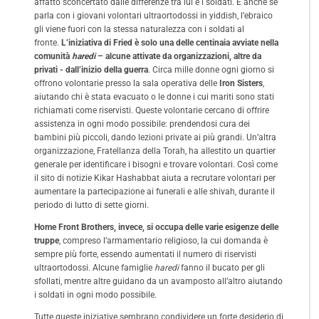
affatto sconcertato dalle differenze tra lui e i soldati. E anche se
parla con i giovani volontari ultraortodossi in yiddish, l’ebraico
gli viene fuori con la stessa naturalezza con i soldati al
fronte.
L’iniziativa di Fried è solo una delle centinaia avviate nella
comunità
h
aredi
– alcune attivate da organizzazioni, altre da
privati ​​- dall’inizio della guerra
. Circa mille donne ogni giorno si
offrono volontarie presso la sala operativa delle
Iron Sisters
,
aiutando chi è stata evacuato o le donne i cui mariti sono stati
richiamati come riservisti. Queste volontarie cercano di offrire
assistenza in ogni modo possibile: prendendosi cura dei
bambini più piccoli, dando lezioni private ai più grandi. Un’altra
organizzazione, Fratellanza della Torah, ha allestito un quartier
generale per identificare i bisogni e trovare volontari. Così come
il sito di notizie Kikar Hashabbat aiuta a recrutare volontari per
aumentare la partecipazione ai funerali e alle shivah, durante il
periodo di lutto di sette giorni.
Home Front Brothers, invece, si occupa delle varie esigenze delle
truppe
, compreso l’armamentario religioso, la cui domanda è
sempre più forte, essendo aumentati il numero di riservisti
ultraortodossi. Alcune famiglie
h
aredi
fanno il bucato per gli
sfollati, mentre altre guidano da un avamposto all’altro aiutando
i soldati in ogni modo possibile.
Tutte queste iniziative sembrano condividere un forte desiderio di