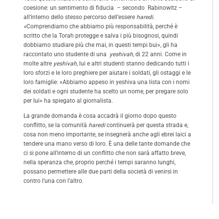
coesione: un sentimento di fiducia – secondo
Rabinowitz
–
all’interno dello stesso percorso dell’essere
h
aredi.
«
Comprendiamo che abbiamo più responsabilità, perché è
scritto che la Torah protegge e salva i più bisognosi, quindi
dobbiamo studiare più che mai, in questi tempi bui», gli ha
raccontato uno studente di una
yeshivah,
di 22 anni. Come in
molte altre
yeshivah,
lui e altri studenti stanno dedicando tutti i
loro sforzi e le loro preghiere per aiutare i soldati, gli ostaggi e le
loro famiglie: «Abbiamo appeso in yeshiva una lista con i nomi
dei soldati e ogni studente ha scelto un nome, per pregare solo
per lui» ha spiegato al giornalista.
La grande domanda è cosa accadrà il giorno dopo questo
conflitto, se la comunità
h
aredi
continuerà per questa strada e,
cosa non meno importante, se insegnerà anche agli ebrei laici a
tendere una mano verso di loro. È una delle tante domande che
ci si pone all’interno di un conflitto che non sarà affatto breve,
nella speranza che, proprio perché i tempi saranno lunghi,
possano permettere alle due parti della società di venirsi in
contro l’una con l’altro.