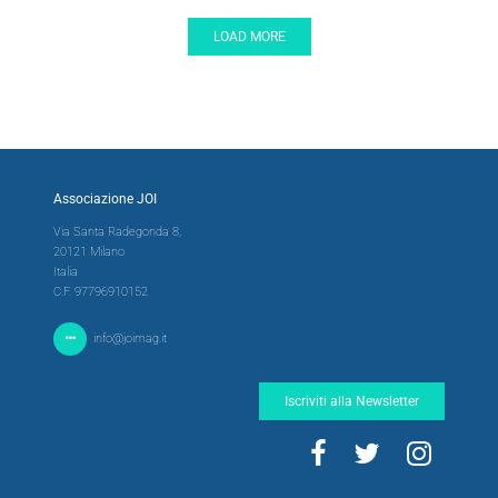
LOAD MORE
Associazione JOI
Via Santa Radegonda 8,
20121 Milano
Italia
C.F. 97796910152
info@joimag.it
Iscriviti alla Newsletter