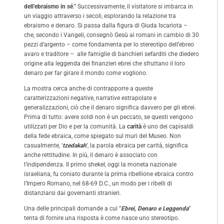
dell’ebraismo in sé
.” Successivamente, il visitatore si imbarca in
un viaggio attraverso i secoli, esplorando la relazione tra
ebraismo e denaro. Si passa dalla figura di Giuda Iscariota –
che, secondo i Vangeli, consegnò Gesù ai romani in cambio di 30
pezzi d’argento – come fondamenta per lo stereotipo dell’ebreo
avaro e traditore – alle famiglie di banchieri sefarditi che diedero
origine alla leggenda dei finanzieri ebrei che sfruttano il loro
denaro per far girare il mondo come vogliono.
La mostra cerca anche di contrapporre a queste
caratterizzazioni negative, narrative estrapolate e
generalizzazioni, ciò che il denaro significa davvero per gli ebrei.
Prima di tutto: avere soldi non è un peccato, se questi vengono
utilizzati per Dio e per la comunità. La
carità
è uno dei capisaldi
della fede ebraica, come spiegato sul muri del Museo. Non
casualmente, ‘
tzedakah
’, la parola ebraica per carità, significa
anche rettitudine. In più, il denaro è associato con
l’indipendenza. Il primo shekel, oggi la moneta nazionale
israeliana, fu coniato durante la prima ribellione ebraica contro
l’Impero Romano, nel 68-69 D.C., un modo per i ribelli di
distanziarsi dai governanti stranieri.
Una delle principali domande a cui “
Ebrei, Denaro e Leggenda
”
tenta di fornire una risposta è come nasce uno stereotipo.