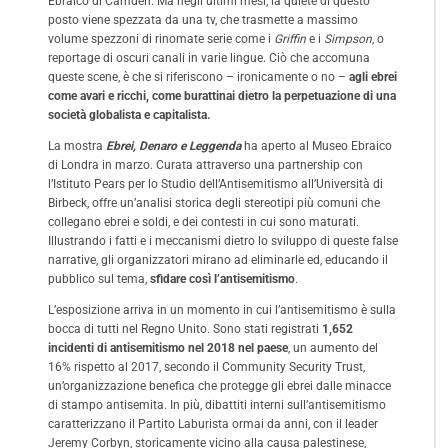
Ebraico di Camden. Ma negli ultimi mesi, la quiete di questo
posto viene spezzata da una tv, che trasmette a massimo
volume spezzoni di rinomate serie come i
Griffin
e i
Simpson
, o
reportage di oscuri canali in varie lingue. Ciò che accomuna
queste scene, è che si riferiscono – ironicamente o no –
agli ebrei
come avari e ricchi, come burattinai dietro la perpetuazione di una
società globalista e capitalista.
La mostra
Ebrei, Denaro e Leggenda
ha aperto al
Museo Ebraico
di Londra
in marzo. Curata attraverso una partnership con
l’
Istituto Pears per lo Studio dell’Antisemitismo
all’Università di
Birbeck, offre un’analisi storica degli stereotipi più comuni che
collegano ebrei e soldi, e dei contesti in cui sono maturati.
Illustrando i fatti e i meccanismi dietro lo sviluppo di queste false
narrative, gli organizzatori mirano ad eliminarle ed, educando il
pubblico sul tema,
sfidare così l’antisemitismo
.
L’esposizione arriva in un momento in cui l’antisemitismo è sulla
bocca di tutti nel Regno Unito. Sono stati registrati
1,652
incidenti di antisemitismo nel 2018 nel paese
, un aumento del
16% rispetto al 2017, secondo il
Community Security Trust
,
un’organizzazione benefica che protegge gli ebrei dalle minacce
di stampo antisemita. In più, dibattiti interni sull’antisemitismo
caratterizzano il Partito Laburista ormai da anni, con il leader
Jeremy Corbyn, storicamente vicino alla causa palestinese,