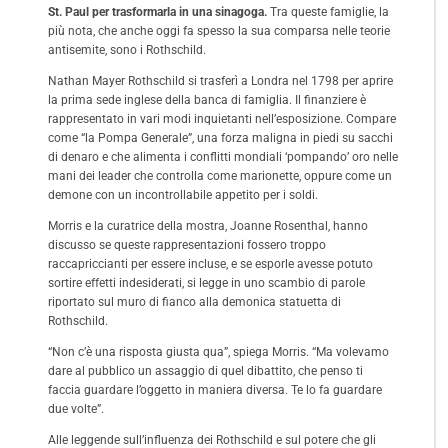
St. Paul per trasformarla in una sinagoga.
Tra queste famiglie, la
più nota, che anche oggi fa spesso la sua comparsa nelle teorie
antisemite, sono i Rothschild.
Nathan Mayer Rothschild si trasferì a Londra nel 1798 per aprire
la prima sede inglese della banca di famiglia. Il finanziere è
rappresentato in vari modi inquietanti nell’esposizione. Compare
come “la Pompa Generale”, una forza maligna in piedi su sacchi
di denaro e che alimenta i conflitti mondiali ‘pompando’ oro nelle
mani dei leader che controlla come marionette, oppure come un
demone con un incontrollabile appetito per i soldi.
Morris e la curatrice della mostra, Joanne Rosenthal, hanno
discusso se queste rappresentazioni fossero troppo
raccapriccianti per essere incluse, e se esporle avesse potuto
sortire effetti indesiderati, si legge in uno scambio di parole
riportato sul muro di fianco alla demonica statuetta di
Rothschild.
“Non c’è una risposta giusta qua”, spiega Morris. “Ma volevamo
dare al pubblico un assaggio di quel dibattito, che penso ti
faccia guardare l’oggetto in maniera diversa. Te lo fa guardare
due volte”.
Alle leggende sull’influenza dei Rothschild e sul potere che gli