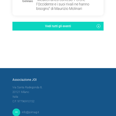
Gennaio
l’Occidente e i suoi rivali ne hanno
bisogno” di Maurizio Molinari
Vedi tutti gli eventi
Associazione JOI
Via Santa Radegonda 8,
20121 Milano
Italia
C.F. 97796910152
info@joimag.it