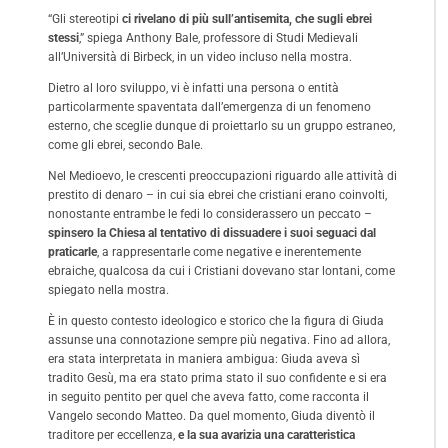
“Gli stereotipi
ci rivelano di più sull’antisemita, che sugli ebrei
stessi
,” spiega Anthony Bale, professore di Studi Medievali
all’Università di Birbeck, in un video incluso nella mostra.
Dietro al loro sviluppo, vi è infatti una persona o entità
particolarmente spaventata dall’emergenza di un fenomeno
esterno, che sceglie dunque di proiettarlo su un gruppo estraneo,
come gli ebrei, secondo Bale.
Nel Medioevo, le crescenti preoccupazioni riguardo alle attività di
prestito di denaro – in cui sia ebrei che cristiani erano coinvolti,
nonostante entrambe le fedi lo considerassero un peccato –
spinsero la Chiesa al tentativo di dissuadere i suoi seguaci dal
praticarle
, a rappresentarle come negative e inerentemente
ebraiche, qualcosa da cui i Cristiani dovevano star lontani, come
spiegato nella mostra.
È in questo contesto ideologico e storico che la figura di Giuda
assunse una connotazione sempre più negativa. Fino ad allora,
era stata interpretata in maniera ambigua: Giuda aveva sì
tradito Gesù, ma era stato prima stato il suo confidente e si era
in seguito pentito per quel che aveva fatto, come racconta il
Vangelo secondo Matteo. Da quel momento, Giuda diventò il
traditore per eccellenza,
e la sua avarizia una caratteristica