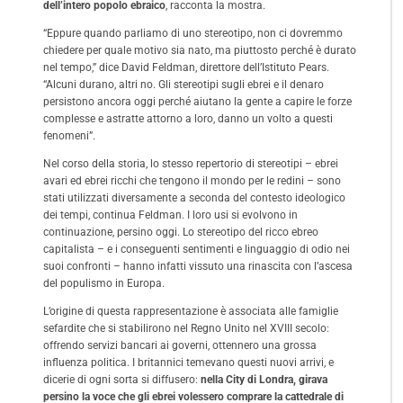
dell’intero popolo ebraico
, racconta la mostra.
“Eppure quando parliamo di uno stereotipo, non ci dovremmo
chiedere per quale motivo sia nato, ma piuttosto perché è durato
nel tempo,” dice David Feldman, direttore dell’Istituto Pears.
“Alcuni durano, altri no. Gli stereotipi sugli ebrei e il denaro
persistono ancora oggi perché aiutano la gente a capire le forze
complesse e astratte attorno a loro, danno un volto a questi
fenomeni”.
Nel corso della storia, lo stesso repertorio di stereotipi – ebrei
avari ed ebrei ricchi che tengono il mondo per le redini – sono
stati utilizzati diversamente a seconda del contesto ideologico
dei tempi, continua Feldman. I loro usi si evolvono in
continuazione, persino oggi. Lo stereotipo del ricco ebreo
capitalista – e i conseguenti sentimenti e linguaggio di odio nei
suoi confronti – hanno infatti vissuto una rinascita con l’ascesa
del populismo in Europa.
L’origine di questa rappresentazione è associata alle famiglie
sefardite che si stabilirono nel Regno Unito nel XVIII secolo:
offrendo servizi bancari ai governi, ottennero una grossa
influenza politica. I britannici temevano questi nuovi arrivi, e
dicerie di ogni sorta si diffusero:
nella City di Londra, girava
persino la voce che gli ebrei volessero comprare la cattedrale di