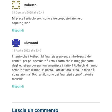
Roberto
31 Gennaio 2020 alle 0:41
Mi piace l articolo.se ci sono altre proposte fatemelo
sapere.grazie
Rispondi
Giovanni
18 Aprile 2022 alle 3:40
Intanto che i Rothschild finanziassero entrambe le parti dei
conflitti per poi speculare è vero, il fatto che la maggior parte
degli ebrei era povera non smentisce il fatto. I Rothschild hanno
sempre avuto le mani in pasta. Fare di tutta l’erba un fascio è
sbagliato ma i Rothschild sono dei finanzieri approfittatori e
meschini
Rispondi
Lascia un commento