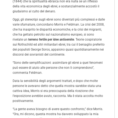
(1844) che la spiritualità ebraica non era nulla se un riflesso
della vita economica degli ebrei, e sostanzialmente accostò il
giudaismo al culto del denaro.
Oggi, gli stereotipi sugli ebrei sono diventati più complessi e dalle
varie sfumature, concordano Morris e Feldman. La crisi del 2008,
che ha inasprito le disparità economiche, e la crisi dei migranti,
che ha gettato petrolio sul nazionalismo europeo, si sono
rivelate un
terreno fertile per idee antisemite
. Teorie cospiratorie
sui Rothschild ed altri miliardari ebrei, tra cui il bersaglio preferito
dei populisti
George Soros
, appaiono quasi quotidianamente nei
discorsi dei sovranisti del continente.
“Sono delle semplificazioni: assimilare gli ebrei a quei fenomeni
può essere di aiuto alle persone che non li comprendono”,
commenta Feldman.
Data la sensibilità degli argomenti trattati, e dopo che molte
persone le avevano detto che quella mostra sarebbe stata una
cattiva idea, Morris si era preoccupata della ricezione che
l’esposizione avrebbe avuto, racconta. Ma è stata accolta molto
positivamente.
“La gente aveva bisogno di avere questo confronto,” dice Morris.
“Ora, mi dicono, questa mostra ha davvero sviluppato la mia