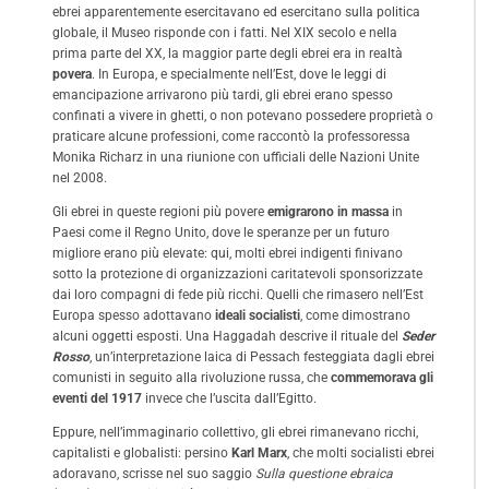
ebrei apparentemente esercitavano ed esercitano sulla politica
globale, il Museo risponde con i fatti. Nel XIX secolo e nella
prima parte del XX, la maggior parte degli ebrei era in realtà
povera
. In Europa, e specialmente nell’Est, dove le leggi di
emancipazione arrivarono più tardi, gli ebrei erano spesso
confinati a vivere in ghetti, o non potevano possedere proprietà o
praticare alcune professioni, come raccontò la professoressa
Monika Richarz in una
riunione
con ufficiali delle Nazioni Unite
nel 2008.
Gli ebrei in queste regioni più povere
emigrarono in massa
in
Paesi come il Regno Unito, dove le speranze per un futuro
migliore erano più elevate: qui, molti ebrei indigenti finivano
sotto la protezione di organizzazioni caritatevoli sponsorizzate
dai loro compagni di fede più ricchi. Quelli che rimasero nell’Est
Europa spesso adottavano
ideali socialisti
, come dimostrano
alcuni oggetti esposti. Una Haggadah descrive il rituale del
Seder
Rosso
, un’interpretazione laica di Pessach festeggiata dagli ebrei
comunisti in seguito alla rivoluzione russa, che
commemorava gli
eventi del 1917
invece che l’uscita dall’Egitto.
Eppure, nell’immaginario collettivo, gli ebrei rimanevano ricchi,
capitalisti e globalisti: persino
Karl Marx
, che molti socialisti ebrei
adoravano, scrisse nel suo saggio
Sulla questione ebraica