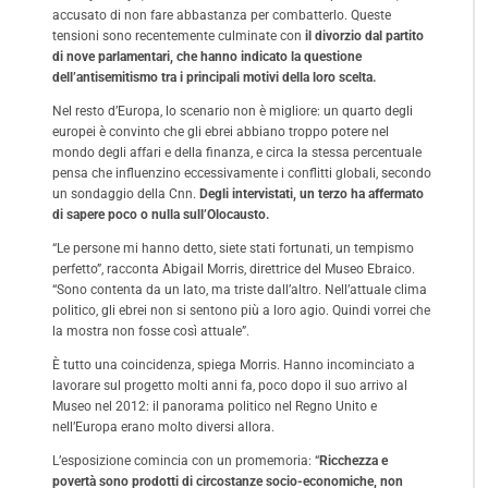
accusato di non fare abbastanza per combatterlo. Queste
tensioni sono recentemente culminate con
il divorzio dal partito
di nove parlamentari, che hanno indicato la questione
dell’antisemitismo tra i principali motivi della loro scelta.
Nel resto d’Europa, lo scenario non è migliore: un quarto degli
europei è convinto che gli ebrei abbiano troppo potere nel
mondo degli affari e della finanza, e circa la stessa percentuale
pensa che influenzino eccessivamente i conflitti globali, secondo
un
sondaggio della Cnn
.
Degli intervistati, un terzo ha affermato
di sapere poco o nulla sull’Olocausto.
“Le persone mi hanno detto, siete stati fortunati, un tempismo
perfetto”, racconta Abigail Morris, direttrice del Museo Ebraico.
“Sono contenta da un lato, ma triste dall’altro. Nell’attuale clima
politico, gli ebrei non si sentono più a loro agio. Quindi vorrei che
la mostra non fosse così attuale”.
È tutto una coincidenza, spiega Morris. Hanno incominciato a
lavorare sul progetto molti anni fa, poco dopo il suo arrivo al
Museo nel 2012: il panorama politico nel Regno Unito e
nell’Europa erano molto diversi allora.
L’esposizione comincia con un promemoria: “
Ricchezza e
povertà sono prodotti di circostanze socio-economiche, non