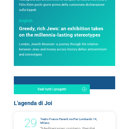
Felix Klein pochi giorni prima della contestata dichiarazione
sulla kippah
English
Greedy, rich Jews: an exhibition takes
on the millennia-lasting stereotypes
London, Jewish Museum: a journey through the relation
between Jews and money across history defies antisemitism
and stereotypes
Vedi tutti i progetti
L'agenda di Joi
29
Teatro Franco Parenti via Pier Lombardo 14,
Milano
“Mediterraneo conteso. Perché