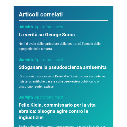
Articoli correlati
Joi with
Approfondimenti
La verità su George Soros
Né il diavolo delle caricature della destra, né l’angelo delle
agiografie della sinistra
Joi with
Approfondimenti
Sdoganare la pseudoscienza antisemita
L'improvviso successo di Kevin MacDonald: cosa succede se
riviste scientifiche basate sulla peer-review pubblicano o
discutono teorie razziste.
Joi with
Approfondimenti
Felix Klein, commissario per la vita
ebraica: bisogna agire contro le
ingiustizie!
Radiografia dell'antisemitismo europeo: la nostra intervista a