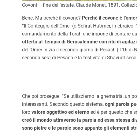
Covoni – fine dell’estate, Claude Monet, 1891, Collezi
Bene. Ma perché il covone?
Perché il covone è l’omer
“Il Conteggio dell’Omer (o Sefirat Ha’omer, in ebraico: ספירת העומר‎, a volte abbreviato Sefira o l’Omer) nella cultura ebraica, è una mitzvah (“precetto”) deriva dal
comandamento della Torah che impone di contare qu
offerto al Tempio di Gerusalemme con rito di agitazi
dell’Omer inizia il secondo giorno di Pesach (il 16 di
seconda sera di Pesach e la festività di Shavuot seco
Che poi prosegue: “Se utilizziamo la ghematrià, un po
interessanti. Secondo questo sistema,
ogni parola pu
loro
valore oggettivo ed eterno
ed è per questo che so
creò il mondo attraverso la parola ed essa stessa d
sono pietre e le parole sono appunto gli elementi stru