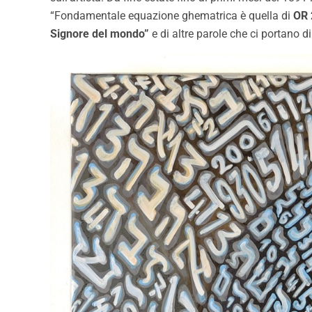
“Fondamentale equazione ghematrica è quella di
OR 
Signore del mondo”
e di altre parole che ci portano 