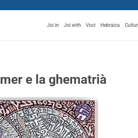
Joi in
Joi with
Voci
Hebraica
Cultu
’omer e la ghematrià