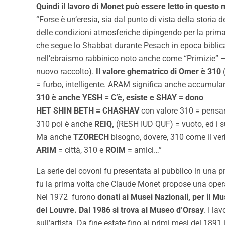
Quindi il lavoro di Monet può essere letto in questo
“Forse è un’eresia, sia dal punto di vista della stori
delle condizioni atmosferiche dipingendo per la prima 
che segue lo Shabbat durante Pesach in epoca biblica
nell’ebraismo rabbinico noto anche come “Primizie” 
nuovo raccolto).
Il valore ghematrico di Omer è 310
(
= furbo, intelligente. ARAM significa anche accumular
310 è anche YESH = C’è, esiste e SHAY = dono
HET SHIN BETH = CHASHAV
con valore 310 = pensare,
310 poi è anche
REIQ,
(RESH IUD QUF) = vuoto, ed i 
Ma anche
TZORECH
bisogno, dovere, 310 come il ve
ARIM
= città, 310 e
ROIM
= amici…”
La serie dei covoni fu presentata al pubblico in una 
fu la prima volta che Claude Monet propose una operaz
Nel 1972 furono
donati ai Musei Nazionali, per il 
del Louvre. Dal 1986 si trova al Museo d’Orsay
. I la
sull’artista. Da fine estate fino ai primi mesi del 189