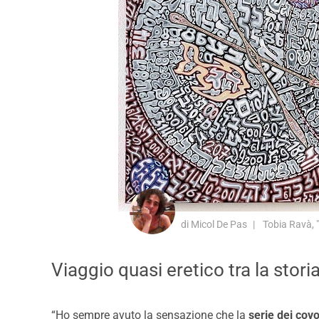
di Micol De Pas
Tobia Ravà, "
Viaggio quasi eretico tra la stor
“Ho sempre avuto la sensazione che la
serie dei covo