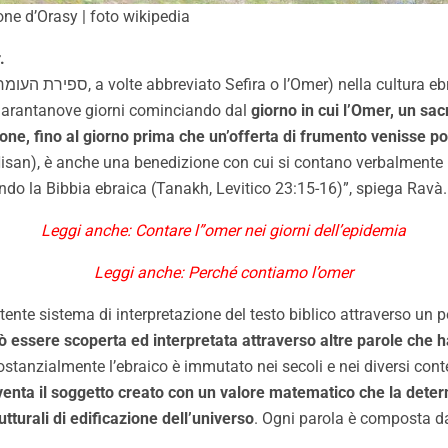
one d’Orasy | foto wikipedia
.
arantanove giorni cominciando dal
giorno in cui l’Omer, un sac
one, fino al giorno prima che un’offerta di frumento venisse p
 Nisan), è anche una benedizione con cui si contano verbalmente i 
ndo la Bibbia ebraica (Tanakh, Levitico 23:15-16)”, spiega Ravà.
Leggi anche: Contare l”omer nei giorni dell’epidemia
Leggi anche: Perché contiamo l’omer
tente sistema di interpretazione del testo biblico attraverso un
ò essere scoperta ed interpretata attraverso altre parole che 
stanzialmente l’ebraico è immutato nei secoli e nei diversi conte
iventa il soggetto creato con un valore matematico che la det
tturali di edificazione
dell’universo
. Ogni parola è composta da 