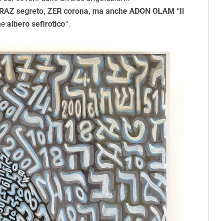
 di RAZ segreto, ZER corona, ma anche ADON OLAM “Il
ome
albero sefirotico
“.