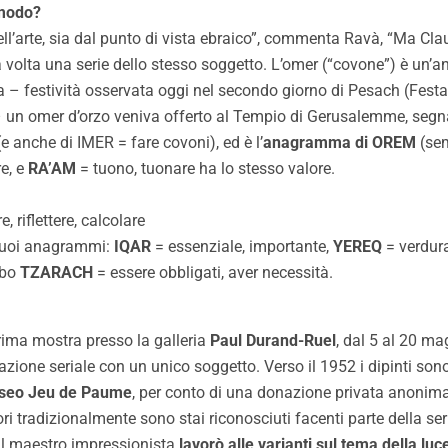
 modo?
a dell’arte, sia dal punto di vista ebraico”, commenta Ravà, “Ma 
volta una serie dello stesso soggetto. L’omer (“covone”) è un’an
 – festività osservata oggi nel secondo giorno di Pesach (Fest
– un omer d’orzo veniva offerto al Tempio di Gerusalemme, segn
e anche di IMER = fare covoni), ed è l’
anagramma di OREM
(sem
e, e
RA’AM
= tuono, tuonare ha lo stesso valore.
 riflettere, calcolare
suoi anagrammi:
IQAR
= essenziale, importante,
YEREQ
= verdur
rbo
TZARACH
= essere obbligati, aver necessità.
prima mostra presso la galleria
Paul Durand-Ruel
, dal 5 al 20 m
ione seriale con un unico soggetto. Verso il 1952 i dipinti sono
Museo Jeu de Paume
, per conto di una donazione privata anonim
vori tradizionalmente sono stai riconosciuti facenti parte della se
1 il maestro impressionista
lavorò alle varianti sul tema della luc