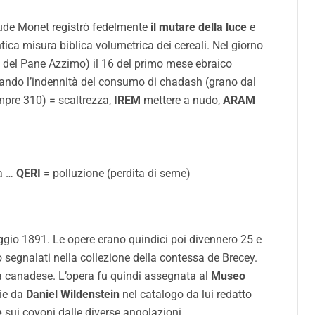
Claude Monet registrò fedelmente
il mutare della luce
e
tica misura biblica volumetrica dei cereali. Nel giorno
a del Pane Azzimo) il 16 del primo mese ebraico
ando l’indennità del consumo di chadash (grano dal
pre 310) = scaltrezza,
IREM
mettere a nudo,
ARAM
a …
QERI
= polluzione (perdita di seme)
aggio 1891. Le opere erano quindici poi divennero 25 e
 segnalati nella collezione della contessa de Brecey.
a canadese. L’opera fu quindi assegnata al
Museo
rie da
Daniel Wildenstein
nel catalogo da lui redatto
e
sui covoni dalle diverse angolazioni.