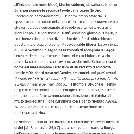
all’inizio di tale mese Mosè, Moshè rabbenu, sia salito sul monte
Sinai per ricevere le seconde tavole
della Legge (le Dieci
Parole/dieci comandamenti) – le prime erano state da lui
spezzate per il peccato del vitello d’oro – dunque le nuove tavole
che egli avrebbe
consegnato al popolo esattamente quaranta
giorni dopo, il 10 del mese di Tishrì, ossia nel giorno di Kippur
, in
concidenza del perdono divino. Una delle fonti midrashiche di
questa interpretazione sono i
Pirqé de-rabbi Eliezer
. La penitenza
di Elul è pertanto un segno della
volontà di accogliere la Legge
senza cadere nuovamente in forme di culto idolatrico. A ciò
allude la spiegazione, che troviamo anche
nello Zohar
, per cui
il
nome del mese sarebbe l’acrostico di un versetto d’amore tra
Israele e Dio che si trova nel Cantico dei cantici
:
anì (alef) ledodì
(lamed) vedodì (waw) lì (lamed) = elul
:
“Io sono per il mio Amato
e il mio Amato è per me”
[Cdc 6,3]. Il ritorno a Dio, che è il senso
religioso e non meramente psicologico della teshuvà, contiene
dunque questa forte
connotazione di elezione e di fedeltà, di
rifiuto dell’idolatria
– che culminerà con il canto ripetuto
Adonai
Hu ha-Elohim
alla fine di Kippur – e di celebrazione della
misericordia divina.
Le selichot
hanno al loro interno la recitazione dei
tredici attributi
divini
[cfr. Shemot/es 34,6-7] che a loro volta ritmano la
liturgia
dell’espiazione
. In tal modo
ogni giorno di Elul è un richiamo a