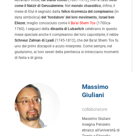
come il Natzir di Gerusalemme.
Nel
mondo chassidico
, infine, il
mese di Elul è segnato dalla
felice ricorrenza del compleanno
(in
data simbolica)
del ‘fondatore’ del loro movimento, Israel ben
Eliezer
, meglio conosciuto come il
Ba‘al Shem Tov
(1700ca-
1760). I seguaci della
dinastia di Lubavitch
celebrano in questo
mese speciale anche il compleanno del loro capostipite, il rebbe
Schneur Zalman di Lyadi
(1745-1812), che del Ba‘al Shem Tov fu
uno dei primi discepoli e acuto interprete. Come sempre, nel
giudaismo, ai toni severi della penitenza si intrecciano momenti
di festa e di gioia.
Massimo
Giuliani
collaboratore
Massimo Giuliani
insegna Pensiero
ebraico all’università di
Trento e Filosofia