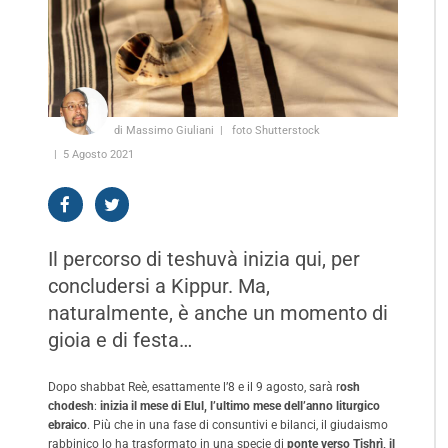
di Massimo Giuliani
foto Shutterstock
5 Agosto 2021
Il percorso di teshuvà inizia qui, per
concludersi a Kippur. Ma,
naturalmente, è anche un momento di
gioia e di festa…
Dopo shabbat Reè, esattamente l’8 e il 9 agosto, sarà r
osh
chodesh
:
inizia il mese di Elul, l’ultimo mese dell’anno liturgico
ebraico
. Più che in una fase di consuntivi e bilanci, il giudaismo
rabbinico lo ha trasformato in una specie di
ponte verso Tishrì, il