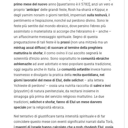
primo mese del nuovo
anno [quest’anno è il 5782], anzi un vero e
proprio
‘anticipo’
delle grandi feste, Rosh ha-shanà e Kippur, e
degli yamim noraim o giorni terribili, imperniati
sulla teshuvà
, il
pentimento e l’espiazione, nonché sul perdono divino. Sono le
feste più sentite dal mondo ebraico, dove persino l’ebreo più
assimilato o materialista si accorge che l’ebraismo è – anche –
un affascinante messaggio spirituale. Segno di questa
pregustazione di tali feste è la
prassi
(non una mitzwà ma un
minhag assai diffuso
)
di suonare al termine della preghiera
mattutina lo shofar
, il corno ovino il cui ascolto segnerà le
solennità d’inizio anno. Sono soprattutto le
comunità ebraiche
ashkenazite
ad aver adottato e reso popolare questa tradizione,
oggi seguita anche in Italia. Le
comunità sefardite
invece hanno
trasmesso e divulgato la pratica della
recita quotidiana, nei
giorni lavorativi del mese di Elul, delle selichot
– alla lettera
‘richieste di perdono’ – ossia una nutrita raccolta di
salmi e inni
(piyyutim) di natura penitenziale, da recitarsi insieme in
sinagoga già prima del servizio religioso mattutino. Le due
tradizioni,
selichot e shofar, fanno di Elul un mese davvero
speciale
per la religiosità ebraica.
Nel tentativo di giustificare tanta intensità spirituale e di far
coincidere questo mese con eventi significativi narrati dalla Torà,
i maestri di Israele hanno calcolato che a rosh chodesh Elul, ossia