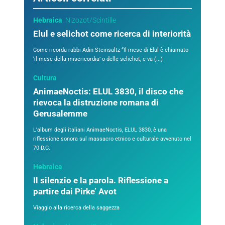
Hebraica
Nizozot/Scintille
Elul e selichot come ricerca di interiorità
Come ricorda rabbi Adin Steinsaltz “Il mese di Elul è chiamato
‘il mese della misericordia’ o delle selichot, e va (...)
Cultura
AnimaeNoctis: ELUL 3830, il disco che
rievoca la distruzione romana di
Gerusalemme
L'album degli italiani AnimaeNoctis, ELUL 3830, è una
riflessione sonora sul massacro etnico e culturale avvenuto nel
70 D.C.
Hebraica
Il silenzio e la parola. Riflessione a
partire dai Pirke’ Avot
Viaggio alla ricerca della saggezza