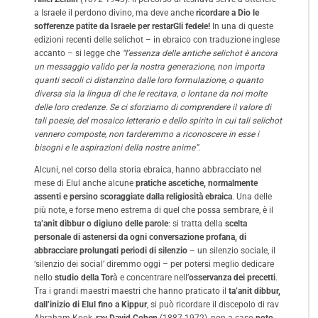
a Israele il perdono divino, ma deve anche
ricordare a Dio le
sofferenze patite da Israele per restarGli fedele!
In una di queste
edizioni recenti delle selichot – in ebraico con traduzione inglese
accanto – si legge che
“l’essenza delle antiche selichot è ancora
un messaggio valido per la nostra generazione, non importa
quanti secoli ci distanzino dalle loro formulazione, o quanto
diversa sia la lingua di che le recitava, o lontane da noi molte
delle loro credenze. Se ci sforziamo di comprendere il valore di
tali poesie, del mosaico letterario e dello spirito in cui tali selichot
vennero composte, non tarderemmo a riconoscere in esse i
bisogni e le aspirazioni della nostre anime”
.
Alcuni, nel corso della storia ebraica, hanno abbracciato nel
mese di Elul anche alcune
pratiche ascetiche, normalmente
assenti e persino scoraggiate dalla religiosità ebraica
. Una delle
più note, e forse meno estrema di quel che possa sembrare, è il
ta’anit dibbur o digiuno delle parole
: si tratta della
scelta
personale di astenersi da ogni conversazione profana, di
abbracciare prolungati periodi di silenzio
– un silenzio sociale, il
‘silenzio dei social’ diremmo oggi – per potersi meglio dedicare
nello
studio della Tor
à e concentrare nell’
osservanza dei precetti
.
Tra i grandi maestri maestri che hanno praticato il
ta’anit dibbur,
dall’inizio di Elul fino a Kippur
, si può ricordare il discepolo di rav
Abraham Kook,
rav David Cohen
(1887-1972), non a caso
noto