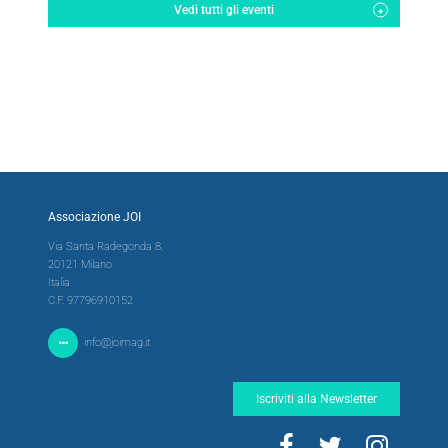
Vedi tutti gli eventi
Associazione JOI
Via Santa Radegonda 8,
20121 Milano
Italia
C.F. 97796910152
info@joimag.it
Iscriviti alla Newsletter