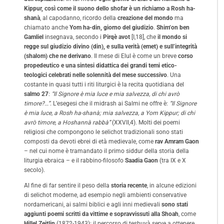
Kippur, così come il suono dello shofar è un richiamo a Rosh ha-
shanà
, al capodanno, ricordo della
creazione del mondo
ma
chiamato anche
Yom ha-din, giorno del giudizio
.
Shim‘on ben
Gamliel
insegnava, secondo i
Pirqè avot
[I,18], che
il mondo si
regge sul giudizio divino (din), e sulla verità (emet) e sull’integrità
(shalom) che ne derivano
. Il mese di Elul è come un breve
corso
propedeutico e una sintesi didattica dei grandi temi etico-
teologici celebrati nelle solennità del mese successivo
. Una
costante in quasi tutti i riti liturgici è la recita quotidiana del
salmo 27
:
“Il Signore è mia luce e mia salvezza, di chi avrò
timore?…”
. L’esegesi che il midrash ai Salmi ne offre è:
“Il Signore
è mia luce, a Rosh ha-shanà; mia salvezza, a Yom Kippur; di chi
avrò timore, a Hoshannà rabbà”
(XXVII,4). Molti dei poemi
religiosi che compongono le selichot tradizionali sono stati
composti da devoti ebrei di età medievale, come
rav Amram Gaon
– nel cui nome è tramandato il primo siddur della storia della
liturgia ebraica – e il rabbino-filosofo
Saadia Gaon
(tra IX e X
secolo).
Al fine di far sentire il peso della
storia recente
, in alcune edizioni
di selichot moderne, ad esempio negli ambienti conservative
nordamericani, ai salmi biblici e agli inni medievali
sono stati
aggiunti poemi scritti da vittime e sopravvissuti alla Shoah
, come
Hillel Zeitlin
(1872-1943): il percorso di teshuvà serve a ottenere