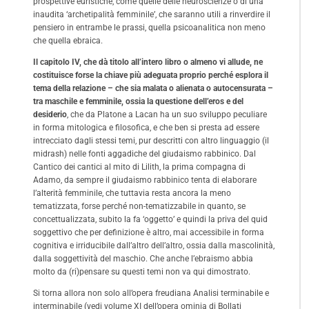
prospettive euristiche, come quelle delle neuroscienze o di una
inaudita ‘archetipalità femminile’, che saranno utili a rinverdire il
pensiero in entrambe le prassi, quella psicoanalitica non meno
che quella ebraica.
Il capitolo IV, che dà titolo all’intero libro o almeno vi allude, ne
costituisce forse la chiave più adeguata proprio perché esplora il
tema della relazione – che sia malata o alienata o autocensurata –
tra maschile e femminile, ossia la questione dell’eros e del
desiderio
, che da Platone a Lacan ha un suo sviluppo peculiare
in forma mitologica e filosofica, e che ben si presta ad essere
intrecciato dagli stessi temi, pur descritti con altro linguaggio (il
midrash) nelle fonti aggadiche del giudaismo rabbinico. Dal
Cantico dei cantici al mito di Lilith, la prima compagna di
Adamo, da sempre il giudaismo rabbinico tenta di elaborare
l’alterità femminile, che tuttavia resta ancora la meno
tematizzata, forse perché non-tematizzabile in quanto, se
concettualizzata, subito la fa ‘oggetto’ e quindi la priva del quid
soggettivo che per definizione è altro, mai accessibile in forma
cognitiva e irriducibile dall’altro dell’altro, ossia dalla mascolinità,
dalla soggettività del maschio. Che anche l’ebraismo abbia
molto da (ri)pensare su questi temi non va qui dimostrato.
Si torna allora non solo all’opera freudiana Analisi terminabile e
interminabile (vedi volume XI dell’opera ominia di Bollati