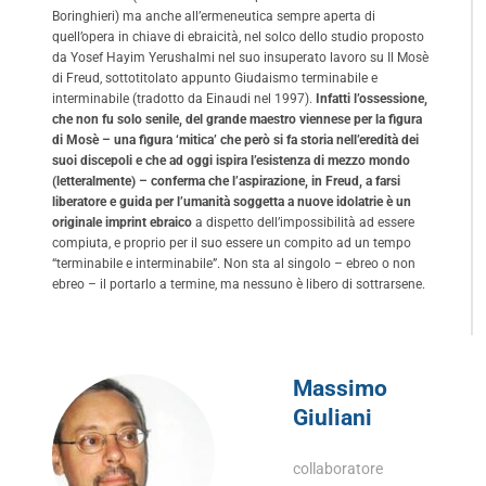
Boringhieri) ma anche all’ermeneutica sempre aperta di
quell’opera in chiave di ebraicità, nel solco dello studio proposto
da Yosef Hayim Yerushalmi nel suo insuperato lavoro su Il Mosè
di Freud, sottotitolato appunto Giudaismo terminabile e
interminabile (tradotto da Einaudi nel 1997).
Infatti l’ossessione,
che non fu solo senile, del grande maestro viennese per la figura
di Mosè – una figura ‘mitica’ che però si fa storia nell’eredità dei
suoi discepoli e che ad oggi ispira l’esistenza di mezzo mondo
(letteralmente) – conferma che l’aspirazione, in Freud, a farsi
liberatore e guida per l’umanità soggetta a nuove idolatrie è un
originale imprint ebraico
a dispetto dell’impossibilità ad essere
compiuta, e proprio per il suo essere un compito ad un tempo
“terminabile e interminabile”. Non sta al singolo – ebreo o non
ebreo – il portarlo a termine, ma nessuno è libero di sottrarsene.
Massimo
Giuliani
collaboratore