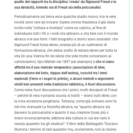
quello dei rapporti tra la disciplina ‘creata’ da Sigmund Freud e la
sua ebraicità, intendo sia di Freud sia della psicoanalisi
.
Periodicamente sul tema esce qualche studio nuovo, ma le vere
novità sono rare da trovare: l’opera omnia freudiana è già stata
molte volte “voltata e rivoltata” come un calzino, al fine di
individuare tutti i fili o i nodi che abbiano a che fare con il mondo
ebraico e le sue fonti. I fatti biografici e storici sono assodati: che
Sigmund Freud fosse ebreo, avesse più di un rudimento di
formazione ebraica, che abbia scelto di restare ebreo per tutta la
vita (in una Vienna fin de siècle che vide molte conversioni al
cattolicesimo, tipo Mahler nel 1897 per esempio) e
che vi siano
affinità tra il suo metodo terapeutico (associazioni di idee,
elaborazione del lutto, tiqqun dell’anima), nonché tra i temi
esplorati (l’eros e i sogni in primis), e alcuni metodi e argomenti
simili ben presenti nella tradizione rabbinica, è fuori discussione
.
Come resta fuori discussione che i primi, molti discepoli di Freud
– perché di vera e propria scuola si trattò – erano tutti ebrei, con
la nota eccezione junghiana. Tuttavia, come già scrivevo anni fa
nel mio manuale La filosofia ebraica, su “quanto ebraica sia
davvero la psicoanalisi e quanto il suo creatore fosse, più o
meno inconsciamente, debitore alla cultura in cui era nato è
vexata quaestio tra gli studiosi”. Il libro della Barbagallo Toscano
illumina i termini di tale quaestio ma, ovviamente, non la risolve.