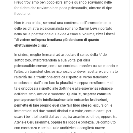
Freud troviamo ben poco ebraismo e quando scaviamo nelle
fonti ebraiche troviamo ben poca psicoanalisi, almeno di tipo
freudiano.
Non è una critica, semmai una conferma dell’ammonimento
dello psichiatra e psicoanalista romano
Gavriel Levi
, riportato
nella bella postfazione di Davide Assael al volume,
circa i rischi
“di vedere nell’opera freudiana più ebraismo di quanto
effettivamente ci sia”.
In sintesi, meglio fermarsi ad articolare il senso della ‘e’ del
sottotitolo, interpretandola a sua volta, per dirla
psicoanaliticamente, come un continuo transfert tra un mondo e
l’altro, un transfert che, se riconosciuto, deve rispettare da un lato
l’alterità della tradizione ebraica rispetto al verbo freudiano
ortodosso e dall’altro lato la pluralità – seppur eresiforme – di
tale ortodossia rispetto alle dottrine e alle esperienze religiose
dell’ebraismo, antico e moderno.
Quella ‘e’, se presa come un
ponte percorribile intellettualmente in entrambe le direzioni,
permette di fare proprio quel che fa il libro stesso:
escursioni e
immersioni nei due mondi distinti e, a volte, comunicanti: per
usare i bei titoli scelti dall’autrice, tra ananke ed ethos, oppure tra
Atene e Gerusalemme, oppure tra logos e profezia. Se compiuto
con coscienza e acribia, tale andirivieni accoglierà nuove