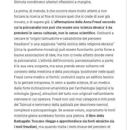
Stimola nondimeno ulteriori riflessioni a margine.
La prima, di metodo, è che occorre stare molto attenti a non
forzare la ricerca al fine di trovare quel che si crede di aver già
trovato, o di sapere già.
L’affermazione della Anna Freud secondo
cui la psicoanalisi non può che essere una ‘scienza ebraica’ è da
prendersi in senso culturale, non in senso scientifico
. Ostinarsi a
cercare le “origini talmudiche e cabalistiche del pensiero
freudiano” o una supposta “verità storica della religione ebraica”
(circa la questione mosaica) può essere fuorviante: porta forse a
buone associazioni di idee, ma non ci rivela affatto donde viene
la psicoanalisi. L’attività dell’inconscio, pansessualismo a parte,
è la sua vera scoperta, ma essa prende senso soltanto nel
contesto della medicina e della psicologia ‘positiviste’ nelle quali
Freud come medico si formò; costruirci sopra un edificio teorico
fu la geniale intrapresa, in seno a quelle scienze, di un medico
dalla forte inclinazione umanistica per l’archeologia (egizia) e la
mitologia (greca), attrazioni del tutto non originali nell’ambiente
viennese in cui operava. Freud non usò mai categorie e miti presi
del Talmud e nemmeno della qabbalà per descrivere nevrosi,
complessi e psicopatologie. Se avesse voluto, soprattutto le fonti
mistiche gliene avrebbero fornito una pletora.
Il libro della
Barbagallo Toscano rilegge e approfondisce sia fonti ebraiche sia
i testi freudiani,
ma quando tratta i testi-chiave del pensiero di