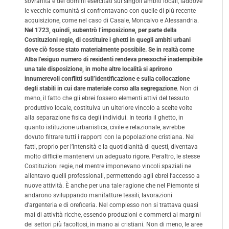
sovranità e dei domini esercitati sui singoli ambiti locali, laddove
le vecchie comunità si confrontavano con quelle di più recente
acquisizione, come nel caso di Casale, Moncalvo e Alessandria.
Nel 1723, quindi, subentrò l’imposizione, per parte della
Costituzioni regie, di costituire i ghetti in quegli ambiti urbani
dove ciò fosse stato materialmente possibile. Se in realtà come
Alba l’esiguo numero di residenti rendeva pressoché inadempibile
una tale disposizione, in molte altre località si aprirono
innumerevoli conflitti sull’identificazione e sulla collocazione
degli stabili in cui dare materiale corso alla segregazione
. Non di
meno, il fatto che gli ebrei fossero elementi attivi del tessuto
produttivo locale, costituiva un ulteriore vincolo a scelte volte
alla separazione fisica degli individui. In teoria il ghetto, in
quanto istituzione urbanistica, civile e relazionale, avrebbe
dovuto filtrare tutti i rapporti con la popolazione cristiana. Nei
fatti, proprio per l’intensità e la quotidianità di questi, diventava
molto difficile mantenervi un adeguato rigore. Peraltro, le stesse
Costituzioni regie, nel mentre imponevano vincoli spaziali ne
allentavo quelli professionali, permettendo agli ebrei l’accesso a
nuove attività. È anche per una tale ragione che nel Piemonte si
andarono sviluppando manifatture tessili, lavorazioni
d’argenteria e di oreficeria. Nel complesso non si trattava quasi
mai di attività ricche, essendo produzioni e commerci ai margini
dei settori più facoltosi, in mano ai cristiani. Non di meno, le aree