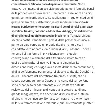
concretamente faticoso dalla dispersione territoriale
. Non si
trattava, beninteso, di un esercizio proprio ad ogni famiglia bensì
della propensione prevalente di una parte di esse. Anche da ciò,
quindi, come ricorda Alberto Cavaglion, tra i maggiori studiosi di
queste dinamiche, si determinò, in età moderna,
una sorta di
legame particolarmente stretto tra alcuni centri ebraici e, nel caso
specifico, tra Asti, Fossano e Moncalvo. Ad oggi, l’insediamento
di ebrei in quei luoghi è pressoché inesistente
. Tuttavia, cinque
secoli fa costituivano fiorenti presidi della presenza ebraica, al
punto da dare corpo ad un proprio ritualismo liturgico. Il
cosiddetto «rito Appam» (dall’unione di Asti, Fossano – dove il
fonema f si trasforma in p – e Moncalvo), nel quale
convergevano sia elementi della tradizione sefardita che di
quella aschenazita, si inseriva in questa dinamica. La
dimensione liturgica suggellava aspetti dell’identità comunitaria,
al di là dell’elemento puramente religioso e spirituale. Dacché ne
deriva il riscontro del sincretismo tra prassi distinte, che ha
spesso accompagnato la Diaspora nel corso del tempo. Una
sorta di capacità di adattamento alle circostanze date (la
resistenza delle minoranze di contro alla prevalenza di una
grande maggioranza) ma anche una diversificazione interna
all’ebraismo peninsulare. Non a caso, l’ebraismo piemontese,
nella sua frammentazione territoriale, subì direttamente gli effetti