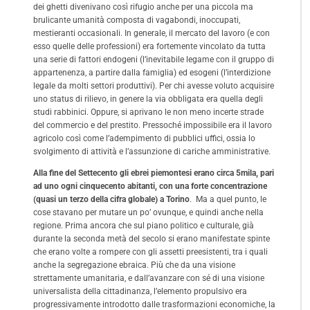
dei ghetti divenivano così rifugio anche per una piccola ma
brulicante umanità composta di vagabondi, inoccupati,
mestieranti occasionali. In generale, il mercato del lavoro (e con
esso quelle delle professioni) era fortemente vincolato da tutta
una serie di fattori endogeni (l’inevitabile legame con il gruppo di
appartenenza, a partire dalla famiglia) ed esogeni (l’interdizione
legale da molti settori produttivi). Per chi avesse voluto acquisire
uno status di rilievo, in genere la via obbligata era quella degli
studi rabbinici. Oppure, si aprivano le non meno incerte strade
del commercio e del prestito. Pressoché impossibile era il lavoro
agricolo così come l’adempimento di pubblici uffici, ossia lo
svolgimento di attività e l’assunzione di cariche amministrative.
Alla fine del Settecento gli ebrei piemontesi erano circa 5mila, pari
ad uno ogni cinquecento abitanti, con una forte concentrazione
(quasi un terzo della cifra globale) a Torino
. Ma a quel punto, le
cose stavano per mutare un po’ ovunque, e quindi anche nella
regione. Prima ancora che sul piano politico e culturale, già
durante la seconda metà del secolo si erano manifestate spinte
che erano volte a rompere con gli assetti preesistenti, tra i quali
anche la segregazione ebraica. Più che da una visione
strettamente umanitaria, e dall’avanzare con sé di una visione
universalista della cittadinanza, l’elemento propulsivo era
progressivamente introdotto dalle trasformazioni economiche, la