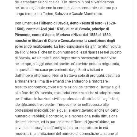
delle trasformazioni che dal XIV secolo in poi si verificarono
nell’area regionale, con la competizione economica, durata per
lungo tempo, tra Torino, Saluzzo e Casale Monferrato.
Con Emanuele Filiberto di Savoia, detto «Testa di ferro» (1528-
1580), conte di Asti (dal 1538), duca di Savoia, principe di
Piemonte, conte d’Aosta, Moriana e Nizza dal 1553 al 1580,
nonché re titolare di Cipro e Gerusalemme, la condizione degli
ebrei andò migliorando
. La loro espulsione da altri territori voluta
da Pio V, fece sì che un buon numero di essi riparasse nel Ducato
di Savoia. Ad un tale flusso, soprattutto provenzale, suddiviso
nel tempo, si aggiunse poi anche un’ulteriore ondata migratoria,
in quest’ultimo caso proveniente dagli Stati cristiani e
dall’Impero ottomano. Non si trattava solo di profughi, destinati
a rimanere tali ma di elementi che andarono a rinforzare il
tessuto economico, civile e di relazioni del territorio. Tuttavia, già
alla fine del XVI secolo, le autorità ecclesiastiche si adoperarono
per limitare le funzioni civili e professionali attribuibili agli ebrei,
identificando tre obiettivi: l’impedimento nell’accesso alle
professioni medicali, per le quali si esercitavano anche un certo
numero di rabbini; il controllo, e la repressione, nella diffusione
dei testi ebraici, ed in particolare del Talmud (quest’ultimo, un
cavallo di battaglia dell’antigiudaismo, soprattutto in età
moderna); la limitazione del numero di domestiche cristiane al