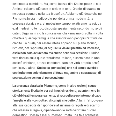
destinato a cambiare. Ma, come faceva dire Shakespeare al suo
Amleto, «ci sono più cose in cielo e in terra, Orazio, di quante tu
ne possa sognare nella tua filosofia». Abbiamo già detto che nel
Piemonte, in età medioevale, poi della prima modernità, la
presenza ebraica era, al medesimo tempo, relativamente esigua
e, al medesimo tempo, disposta spazialmente secondo mutevoli
criteri. Seguiva in ciò le concessioni che venivano di volta in volta
offerte a quei capifamiglia che esercitavano perlopiù l’attività del
credito. La quale, per essere intesa appieno sul piano storico,
richiede, per l’appunto, di seguire
la via del prestito ad interesse,
ossia non solo del denaro ma anche della sua cession
e. L’unico
vera risorsa sulla quale l’ebraismo italiano, disseminato in una
società cristiana, poteva confidare. Non per virtù propria bensì
per licenza altrui.
Qualcosa, per capirci, che nel tempo avrebbe
costituito non solo elemento di forza ma, anche e soprattutto, di
segregazione se non di persecuzione.
La presenza ebraica in Piemonte, come in altre regioni, segue
storicamente il criterio per cui i nuclei residenti, quanto meno in
ciò obbligati temporaneamente, si raccogliessero intorno al capo
famiglia e alla «condotta», di cui già si è detto
. A lui, infatti, ovvero
alla sua capacità di rispondere al sistema di regole e di scambi
che ad essa si legava, dipendevano le sorti dell’intero nucleo
domestico. Spesso assai numeroso. Posta una tale premessa,