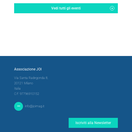
Vedi tutti gli eventi
Associazione JOI
Via Santa Radegonda 8,
20121 Milano
Italia
C.F. 97796910152
info@joimag.it
Iscriviti alla Newsletter