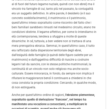
al di fuori del futuro legame nuziale, quindi con non ebrei) ma il
vincolo tra famiglie di cui, tanto più nel passato, la coniugalità
era un suggello definitivo. In altre parole, il desiderio (e il suo
concreto soddisfacimento), il matrimonio e il patrimonio,
quest’ultimo inteso soprattutto come riscontro del fatto che i
beni familiari sarebbero rimasti nel medesimo circuito, erano tre
condizioni distinte. Il legame affettivo, per come lo intendiamo in
età contemporanea, tendeva a sfuggire a molte di queste
dinamiche. In sé, tuttavia, a ben vedere non si trattava di una
mera prerogativa ebraica. Semmai, in quest’ultimo caso, il tutto
era rafforzato dalla dispersione territoriale degli ebrei,
dall’esiguità delle famiglie (e quindi delle figure cadette per un
matrimonio) e dall’oggettiva difficoltà di riuscire a costruire
legami tali da sancire, con le stesse politiche matrimoniali, la
continuità di un vincolo non solo religioso ma anche socio-
culturale. Essere minoranza, in fondo, da sempre non implica il
rifiutare le maggioranze bensì il continuare a chiedersi in che
cosa consista la propria condizione. Cercando, in qualche modo,
di non estinguerla.
Anche per quest’ultimo ordine di ragioni,
l’ebraismo piemontese,
soprattutto quello di derivazione “francese”, nel tempo ha
manifestato una vocazione a consorziarsi, a moltiplicare le
occasioni di scambio, quand’anche ciò fosse reso più