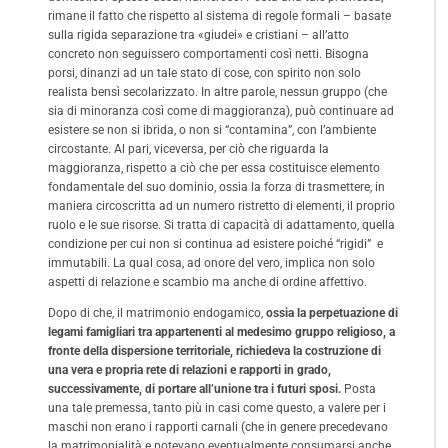
rimane il fatto che rispetto al sistema di regole formali – basate
sulla rigida separazione tra «giudei» e cristiani – all’atto
concreto non seguissero comportamenti così netti. Bisogna
porsi, dinanzi ad un tale stato di cose, con spirito non solo
realista bensì secolarizzato. In altre parole, nessun gruppo (che
sia di minoranza così come di maggioranza), può continuare ad
esistere se non si ibrida, o non si “contamina”, con l’ambiente
circostante. Al pari, viceversa, per ciò che riguarda la
maggioranza, rispetto a ciò che per essa costituisce elemento
fondamentale del suo dominio, ossia la forza di trasmettere, in
maniera circoscritta ad un numero ristretto di elementi, il proprio
ruolo e le sue risorse. Si tratta di capacità di adattamento, quella
condizione per cui non si continua ad esistere poiché “rigidi” e
immutabili. La qual cosa, ad onore del vero, implica non solo
aspetti di relazione e scambio ma anche di ordine affettivo.
Dopo di che, il matrimonio endogamico,
ossia la perpetuazione di
legami famigliari tra appartenenti al medesimo gruppo religioso, a
fronte della dispersione territoriale, richiedeva la costruzione di
una vera e propria rete di relazioni e rapporti in grado,
successivamente, di portare all’unione tra i futuri sposi.
Posta
una tale premessa, tanto più in casi come questo, a valere per i
maschi non erano i rapporti carnali (che in genere precedevano
la matrimonialità e potevano eventualmente consumarsi anche