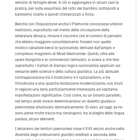
servizio di famiglie ebree. A ciò si aggiungeva in alcuni casi la
pratica, per nulla esauritasi, del ratto dei bambini, sottoposti a
battesimo coatto e quindi cristianizzati a forza.
Benché con l’Inquisizione anche il Piemonte conoscesse ulteriori
restrizioni, soprattutto nel merito della circolazione della
letteratura ebraica, rimane il riscontro che le correnti di pensiero
che ebbero maggiore consolidamento fossero non quelle
mistico-cabaliste bensì le razionaliste, derivate dall’ampio e
complesso magistero di Mosè Maimonide. Quindi, oltre alle
opere liturgiche e ai commentari talmudici, si aveva a che fare
soprattutto i trattati di stampo logico-razionalista applicati sul
versante delle scienze e della cultura giuridica. La più abituale
contrapposizione tra il misticismo e il razionalismo, e tra
l’ortodossia e una qualche ibridazione modernizzante, non trovò
in regione una terra particolarmente interessata ad ospitarne
manifestazioni significative. Così come, su un binario parallelo,
nel tempo andò invece determinandosi un dialetto giudaico-
piemontese strutturato idiomaticamente. Di esso, ad oggi, se ne
sono perse molte tracce ma rimangono, tra le pieghe della lingua
parlata, alcuni elementi.
L’ebraismo dei territori piemontesi visse il XVII secolo anche nella
diversità degli ordinamenti giuridici ereditati a seconda delle