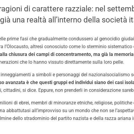
agioni di carattere razziale: nel settem
à una realtà all’interno della società i
a delle prime fasi che gradualmente condussero al genocidio giuda
l’Olocausto, altresì conosciuto come lo sterminio sistematico e 
lla chiusura dei campi di concentramento, ma già la memoria 
nerazioni che lo hanno vissuto direttamente sulla loro pelle.
i inneggiamenti a simboli e personaggi del nazionalsocialismo so
 avanzata è che questi gruppi ed individui siano dei casi isola
i, cittadini, si dice. Eppure, non prenderli in considerazione sar
milioni di ebrei, membri di minoranze etniche, religiose, politich
ana abbattutasi all’improvviso su un mondo che non se l’aspettav
lmine dello stradominio del partito nazista e della razza ariana 