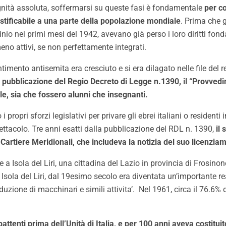
ignità assoluta, soffermarsi su queste fasi è fondamentale
per c
stificabile a una parte della popolazione mondiale
. Prima che g
o nei primi mesi del 1942, avevano già perso i loro diritti fondam
no attivi, se non perfettamente integrati.
ntimento antisemita era cresciuto e si era dilagato nelle file del 
la pubblicazione del Regio Decreto di Legge n.1390, il “Provvedi
ole, sia che fossero alunni che insegnanti.
propri sforzi legislativi per privare gli ebrei italiani o residenti in
pettacolo. Tre anni esatti dalla pubblicazione del RDL n. 1390,
il
e Cartiere Meridionali, che includeva la notizia del suo licenzia
e a Isola del Liri, una cittadina del Lazio in provincia di Frosi
rra, Isola del Liri, dal 19esimo secolo era diventata un’importante r
roduzione di macchinari e simili attivita’. Nel 1961, circa il 76.6%
attenti prima dell’Unità di Italia, e per 100 anni aveva costituit