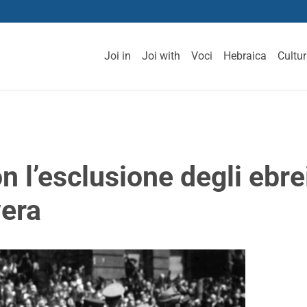
Joi in
Joi with
Voci
Hebraica
Cultu
on l’esclusione degli ebr
vera