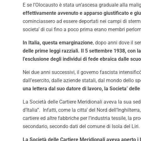
E se l’Olocausto è stata un’ascesa graduale alla mal
effettivamente avvenuto e apparso giustificato e giu
cominciassero ad essere deportati nei campi di stermini
societa’ di cui fino a poco prima erano membri perlome
In Italia,
questa emarginazione
, dopo anni dove il se
delle prime leggi razziali. Il 5 settembre 1938, con 
l’esclusione degli individui di fede ebraica dalle scu
Nei due anni successivi, il governo fascista intensificò i 
dall’esercito, dalle aziende statali, dal mondo dello s
una lettera dal suo datore di lavoro, la Societa’ dell
La Società delle Cartiere Meridionali aveva la sua sed
d’Italia”. Infatti, come la citta’ del Nord dell’Inghilte
cartiere ed altre fabbriche per l’industria tessile, la p
secondario, secondo dati del comune di Isola del Liri.
La Società delle Cartiere Meridionali aveva aperto i b