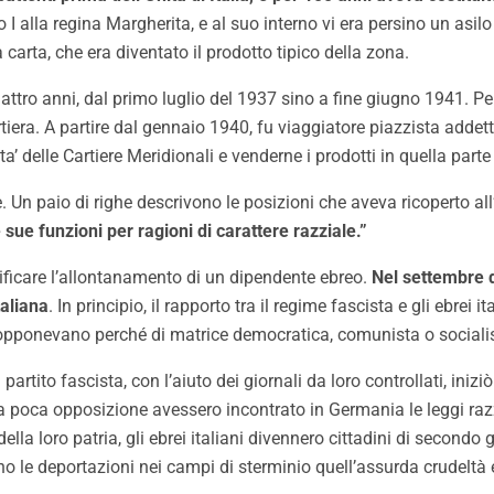
I alla regina Margherita, e al suo interno vi era persino un asi
la carta, che era diventato il prodotto tipico della zona.
ro anni, dal primo luglio del 1937 sino a fine giugno 1941. Per i
artiera. A partire dal gennaio 1940, fu viaggiatore piazzista adde
’ delle Cartiere Meridionali e venderne i prodotti in quella parte
 Un paio di righe descrivono le posizioni che aveva ricoperto all’i
 sue funzioni per ragioni di carattere razziale.”
tificare l’allontanamento di un dipendente ebreo.
Nel settembre 
taliana
. In principio, il rapporto tra il regime fascista e gli ebrei 
i opponevano perché di matrice democratica, comunista o socialist
 partito fascista, con l’aiuto dei giornali da loro controllati, iniz
nta poca opposizione avessero incontrato in Germania le leggi raz
 della loro patria, gli ebrei italiani divennero cittadini di second
o le deportazioni nei campi di sterminio quell’assurda crudeltà