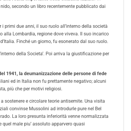
lo nido, secondo un libro recentemente pubblicato dai
 primi due anni, il suo ruolo all’interno della società
tto alla Lombardia, regione dove viveva. Il suo incarico
 d’Italia. Finché un giorno, fu esonerato dal suo ruolo.
nterno della Societa’. Poi arriva la giustificazione per
del 1941, la deumanizzazione delle persone di fede
italiani ed in Italia non fu prettamente negativo; alcuni
a, più che per motivi religiosi.
iò a sostenere e circolare teorie antisemite. Una visita
ziali convinse Mussolini ad introdurle pure nel Bel
o grado. La loro presunta inferiorità venne normalizzata
 e quel male piu’ assoluto apparvero quasi