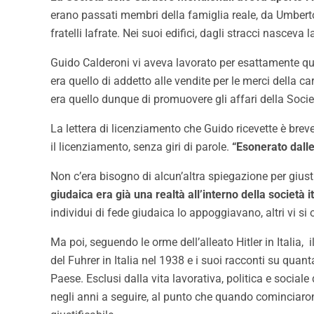
erano passati membri della famiglia reale, da Umberto 
fratelli Iafrate. Nei suoi edifici, dagli stracci nasceva 
Guido Calderoni vi aveva lavorato per esattamente quatt
era quello di addetto alle vendite per le merci della c
era quello dunque di promuovere gli affari della Societa
La lettera di licenziamento che Guido ricevette è breve.
il licenziamento, senza giri di parole.
“Esonerato dalle
Non c’era bisogno di alcun’altra spiegazione per gius
giudaica era già una realtà all’interno della società i
individui di fede giudaica lo appoggiavano, altri vi s
Ma poi, seguendo le orme dell’alleato Hitler in Italia, il
del Fuhrer in Italia nel 1938 e i suoi racconti su qua
Paese. Esclusi dalla vita lavorativa, politica e sociale
negli anni a seguire, al punto che quando cominciaron