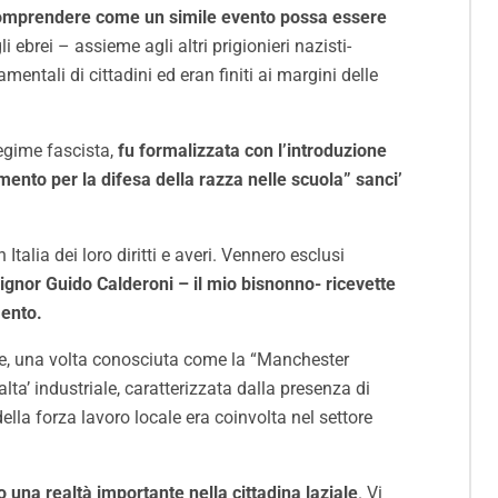
omprendere come un simile evento possa essere
li ebrei – assieme agli altri prigionieri nazisti-
entali di cittadini ed eran finiti ai margini delle
regime fascista,
fu formalizzata con l’introduzione
mento per la difesa della razza nelle scuola” sanci’
 Italia dei loro diritti e averi. Vennero esclusi
 signor Guido Calderoni – il mio bisnonno- ricevette
mento.
none, una volta conosciuta come la “Manchester
ealta’ industriale, caratterizzata dalla presenza di
 della forza lavoro locale era coinvolta nel settore
o una realtà importante nella cittadina laziale
. Vi