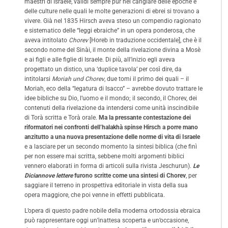
maestri di Israele, validi sempre pur nel cangiare delle epoche e
delle culture nelle quali le molte generazioni di ebrei si trovano a
vivere. Già nel 1835 Hirsch aveva steso un compendio ragionato
e sistematico delle “leggi ebraiche” in un opera ponderosa, che
aveva intitolato
Chorev
[Horeb in traduzione occidentale], che è il
secondo nome del Sinài, il monte della rivelazione divina a Mosè
e ai figli e alle figlie di Israele. Di più, all’inizio egli aveva
progettato un distico, una ‘duplice tavola’ per così dire, da
intitolarsi
Moriah und Chorev
, due tomi il primo dei quali – il
Moriah, eco della “legatura di Isacco” – avrebbe dovuto trattare le
idee bibliche su Dio, l’uomo e il mondo; il secondo, il Chorev, dei
contenuti della rivelazione da intendersi come unità inscindibile
di Torà scritta e Torà orale.
Ma la pressante contestazione dei
riformatori nei confronti dell’halakhà spinse Hirsch a porre mano
anzitutto a una nuova presentazione delle norme di vita di Israele
e a lasciare per un secondo momento la sintesi biblica (che finì
per non essere mai scritta, sebbene molti argomenti biblici
vennero elaborati in forma di articoli sulla rivista Jeschurun).
Le
Diciannove lettere
furono scritte come una sintesi di Chorev
, per
saggiare il terreno in prospettiva editoriale in vista della sua
opera maggiore, che poi venne in effetti pubblicata.
L’opera di questo padre nobile della moderna ortodossia ebraica
può rappresentare oggi un’inattesa scoperta e un’occasione,