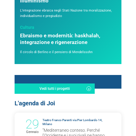
Illuminismo
L'integrazione ebraica negli Stati Nazione tra moralizzazione,
individualismo e pregiudizio
Cultura
Ebraismo e modernità: haskhalah,
integrazione e rigenerazione
Il circolo di Berlino e il pensiero di Mendelssohn
Vedi tutti i progetti
L'agenda di Joi
29
Teatro Franco Parenti via Pier Lombardo 14,
Milano
“Mediterraneo conteso. Perché
Gennaio
l’Occidente e i suoi rivali ne hanno