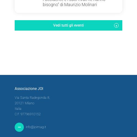
bisogno” di Maurizio Molinari
Vedi tutti gli eventi
Associazione JOI
Via Santa Radegonda 8,
20121 Milano
Italia
C.F. 97796910152
info@joimag.it