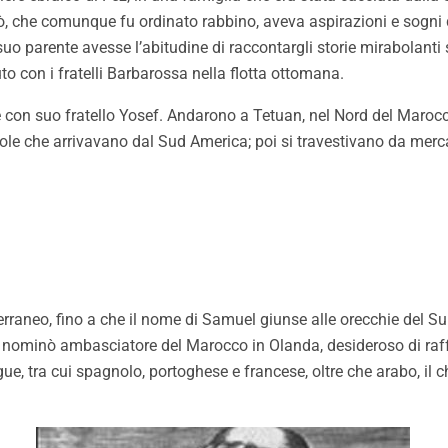
, che comunque fu ordinato rabbino, aveva aspirazioni e sogni di
uo parente avesse l’abitudine di raccontargli storie mirabolanti 
o con i fratelli Barbarossa nella flotta ottomana.
re con suo fratello Yosef. Andarono a Tetuan, nel Nord del Marocco
le che arrivavano dal Sud America; poi si travestivano da mercan
iterraneo, fino a che il nome di Samuel giunse alle orecchie del
lo nominò ambasciatore del Marocco in Olanda, desideroso di raff
e, tra cui spagnolo, portoghese e francese, oltre che arabo, il 