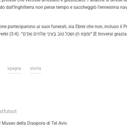
do dall’Inghilterra non perse tempo e saccheggiò l’ennesima nav
one parteciparono ai suoi funerali, sia Ebrei che non, incluso il
Sulla sua tomba è scolpito un verso dal Libro dei Pr
spagna
storia
atfutsot
l
Museo della Diaspora
di Tel Aviv.