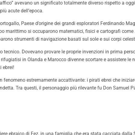
ffico” avevano un significato totalmente diverso rispetto a oggi. 
più acute dell’epoca.
il Portogallo, Paese d’origine dei grandi esploratori Ferdinando M
mpo marittimo si occuparono matematici, fisici e cartografi com
arono strumenti di navigazione basati sul sole e sui corpi celest
ro tecnico. Dovevano provare le proprie invenzioni in prima pers
 rifugiatisi in Olanda e Marocco divenne scortare e assistere le n
 ebrei!
 un fenomeno estremamente accattivante: i pirati ebrei che inizia
etta. Tra questi, il personaggio più rilevante fu Don Samuel Pa
re ebraico di Fez, in una famiglia che era stata cacciata dalla