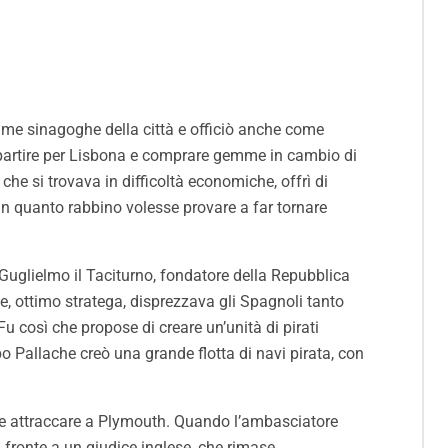
rime sinagoghe della città e officiò anche come
di partire per Lisbona e comprare gemme in cambio di
che si trovava in difficoltà economiche, offrì di
 in quanto rabbino volesse provare a far tornare
i Guglielmo il Taciturno, fondatore della Repubblica
e, ottimo stratega, disprezzava gli Spagnoli tanto
 così che propose di creare un’unità di pirati
 Pallache creò una grande flotta di navi pirata, con
ette attraccare a Plymouth. Quando l’ambasciatore
i fronte a un giudice inglese, che rimase