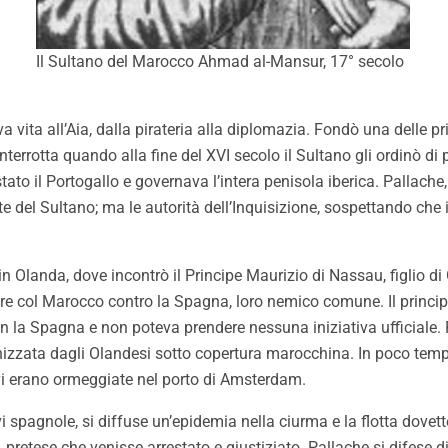
Il Sultano del Marocco Ahmad al-Mansur, 17° secolo
vita all’Aia, dalla pirateria alla diplomazia. Fondò una delle p
nterrotta quando alla fine del XVI secolo il Sultano gli ordinò 
ato il Portogallo e governava l’intera penisola iberica. Pallache, 
te del Sultano; ma le autorità dell’Inquisizione, sospettando che
in Olanda, dove incontrò il Principe Maurizio di Nassau, figlio d
are col Marocco contro la Spagna, loro nemico comune. Il princip
 la Spagna e non poteva prendere nessuna iniziativa ufficiale. Fu
izzata dagli Olandesi sotto copertura marocchina. In poco tempo
vi erano ormeggiate nel porto di Amsterdam.
avi spagnole, si diffuse un’epidemia nella ciurma e la flotta dov
pretese che venisse arrestato e giustiziato. Pallache si difese d