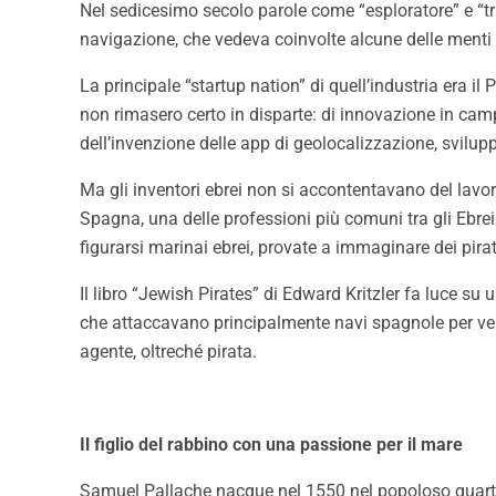
Nel sedicesimo secolo parole come “esploratore” e “tra
navigazione, che vedeva coinvolte alcune delle menti 
La principale “startup nation” di quell’industria era 
non rimasero certo in disparte: di innovazione in ca
dell’invenzione delle app di geolocalizzazione, svilupp
Ma gli inventori ebrei non si accontentavano del lavo
Spagna, una delle professioni più comuni tra gli Ebrei
figurarsi marinai ebrei, provate a immaginare dei pirati
Il libro “Jewish Pirates” di Edward Kritzler fa luce su
che attaccavano principalmente navi spagnole per vend
agente, oltreché pirata.
Il figlio del rabbino con una passione per il mare
Samuel Pallache nacque nel 1550 nel popoloso quartie