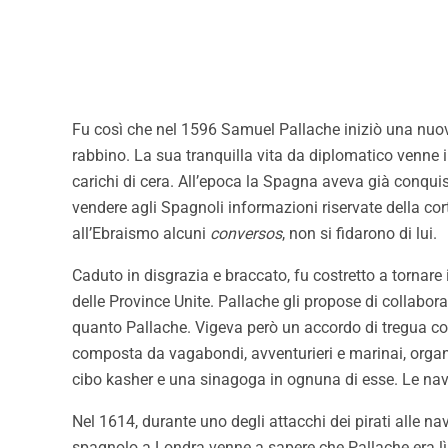
Fu così che nel 1596 Samuel Pallache iniziò una nuova 
rabbino. La sua tranquilla vita da diplomatico venne i
carichi di cera. All’epoca la Spagna aveva già conquist
vendere agli Spagnoli informazioni riservate della cor
all’Ebraismo alcuni
conversos
, non si fidarono di lui.
Caduto in disgrazia e braccato, fu costretto a tornare 
delle Province Unite. Pallache gli propose di collabor
quanto Pallache. Vigeva però un accordo di tregua con
composta da vagabondi, avventurieri e marinai, organ
cibo kasher e una sinagoga in ognuna di esse. Le na
Nel 1614, durante uno degli attacchi dei pirati alle n
spagnolo a Londra venne a sapere che Pallache era lì, 