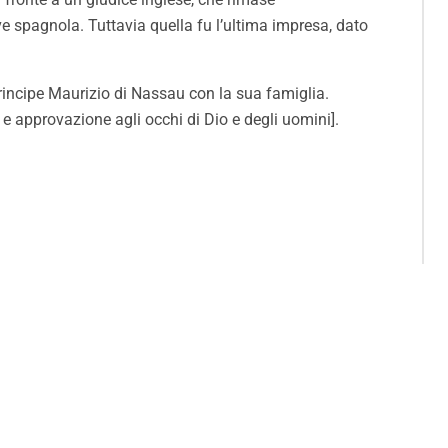
e spagnola. Tuttavia quella fu l’ultima impresa, dato
 Principe Maurizio di Nassau con la sua famiglia.
overbi (3:4): “וּמְצָא חֵן וְשֵׂכֶל טוֹב בְּעֵינֵי אֱלֹהִים וְאָדָם” [E troverai grazia e approvazione agli occhi di Dio e degli uomini].