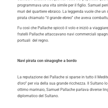
programmava una vita simile per il figlio. Samuel però
muri del quartiere ebraico. La leggenda vuole che un s
pirata chiamato “il grande ebreo” che aveva combattut
Fu così che Pallache spiccò il volo e iniziò a viaggia
fratelli Pallache attaccavano navi commerciali spagno
portuali del regno.
Navi pirata con sinagoghe a bordo
La reputazione dei Pallache si sparse in tutto il Med
d’oro” per via della sua grande ricchezza. Il Sultano 
ottimo marinaio, Samuel Pallache parlava diverse lingu
diplomatico del Sultano.