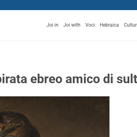
Joi in
Joi with
Voci
Hebraica
Cultu
irata ebreo amico di sult