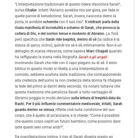
“L’interpretazione tradizionale di questo ridere sfavorisce Sarah”,
scrive
Chalier
. Infatti “Abramo avrebbe riso per gioia, per fede in
quelle parole di benedizione; Sarah, invece, nascosta dietro la
porta, le avrebbe
schernite
con il suo riso”.
Il midrash parla della
risata manifesta di incredulità e scherno di Sarah, che provoca la
collera di Dio, e del sorriso tenue e modesto di Abramo.
La Torà
però specifica che
Sarah ride beqirbà, dentro di sé
(la radice è la
stessa di qarov, vicino), quindi tra sé e sé, intimamente. Non è un
dettaglio di scarsa rilevanza, come sapeva
Marc Chagall
quando
ha raffigurato la scena nella litografia
Sarah e gli angeli
mostrando Sarah che ride con il capo piegato su di sé. Il testo
biblico in questo modo si ribella a una interpretazione di
comodo, sebbene avallata dalla tradizione, che contrapponendo
alla credenza dell’uomo la non credenza della donna fa rifulgere
la fede del primo ai danni della seconda. Va notato tuttavia che
questa tradizione che penalizza Sarah a tutto vantaggio di
Abramo poggia in modo decisivo
sulla lettura di beqirbà data da
Rashi. Per il più influente commentatore medioevale, infatti, Sarah
guarda dentro se stessa
, riflette cioè sulla condizione del suo
corpo, che è quello di un’anziana, e si chiede: “Come è possibile
che questo corpo ospiti un futuro bambino, come possono dare
latte questi seni ormai aridi?”.
Da manifestazione intima, il riso di Sarah diventa presto un