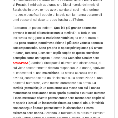
di Pesach.
Il midrash aggiunge che Dio si ricorda dei meriti di
Sarah, che in breve tempo aveva servito ai suoi inviati ottime
matzot, e benefica il popolo di Israele con la manna durante gli
anni trascorsi nel deserto, dopo l’uscita dall’Egitto.
Facciamo un passo indietro.
Qual è il più grande dolore che
provano le madri di Israele se non la sterilità?
La Torà, e con
insistenza maggiore la
tradizione rabbinica
, sa che si tratta di
una
pena crudele, nondimeno ritiene il più delle volte la donna la
sola responsabile.
Sono proprio le spose privilegiate e più amate
– Sarah, Rebecca, Rachele – le più colpite da quello che viene
percepito come un flagello
. Come nota
Catherine Chalier nelle
Matriarche
(Giuntina), l’incapacità di avere una discendenza, di
cui viene costantemente ritenuta responsabile la donna, equivale
al concretarsi di una
maledizione
. La stessa alleanza con la
divinità, contraddistinta dall’insistenza sulla benedizione di una
posterità numerosa, viene messa duramente alla prova.
La
sterilità (femminile) è un lutto affine alla morte con cui il bando
momentaneo della donna dallo spazio pubblico e cultuale durante
il ciclo mestruale diventa permanente e nella mente delle colpite si
fa spazio l’idea di un inesorabile rifiuto da parte di Dio. L’infelicità
che consegue è totale perché mette in discussione l’intera
esistenza della donna.
Secondo la raccolta di midrashim Bereshit
rabbà, Sarah giunge a pregare Abramo di avere un figlio dalla