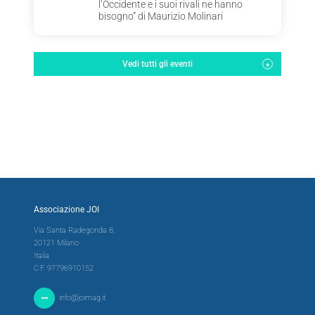
l’Occidente e i suoi rivali ne hanno
bisogno” di Maurizio Molinari
Vedi tutti gli eventi
Associazione JOI
Via Santa Radegonda 8,
20121 Milano
Italia
C.F. 97796910152
info@joimag.it