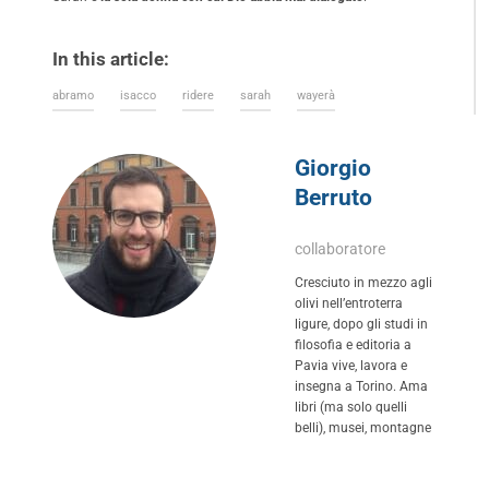
In this article:
abramo
isacco
ridere
sarah
wayerà
Giorgio
Berruto
collaboratore
Cresciuto in mezzo agli
olivi nell’entroterra
ligure, dopo gli studi in
filosofia e editoria a
Pavia vive, lavora e
insegna a Torino. Ama
libri (ma solo quelli
belli), musei, montagne