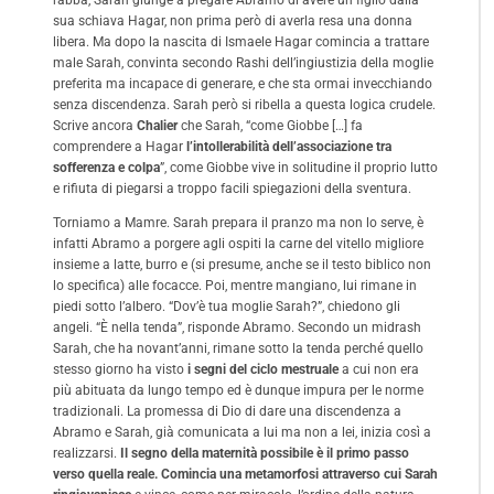
sua schiava Hagar, non prima però di averla resa una donna
libera. Ma dopo la nascita di Ismaele Hagar comincia a trattare
male Sarah, convinta secondo Rashi dell’ingiustizia della moglie
preferita ma incapace di generare, e che sta ormai invecchiando
senza discendenza. Sarah però si ribella a questa logica crudele.
Scrive ancora
Chalier
che Sarah, “come Giobbe […] fa
comprendere a Hagar
l’intollerabilità dell’associazione tra
sofferenza e colpa
”, come Giobbe vive in solitudine il proprio lutto
e rifiuta di piegarsi a troppo facili spiegazioni della sventura.
Torniamo a Mamre. Sarah prepara il pranzo ma non lo serve, è
infatti Abramo a porgere agli ospiti la carne del vitello migliore
insieme a latte, burro e (si presume, anche se il testo biblico non
lo specifica) alle focacce. Poi, mentre mangiano, lui rimane in
piedi sotto l’albero. “Dov’è tua moglie Sarah?”, chiedono gli
angeli. “È nella tenda”, risponde Abramo. Secondo un midrash
Sarah, che ha novant’anni, rimane sotto la tenda perché quello
stesso giorno ha visto
i segni del ciclo mestruale
a cui non era
più abituata da lungo tempo ed è dunque impura per le norme
tradizionali. La promessa di Dio di dare una discendenza a
Abramo e Sarah, già comunicata a lui ma non a lei, inizia così a
realizzarsi.
Il segno della maternità possibile è il primo passo
verso quella reale. Comincia una metamorfosi attraverso cui Sarah