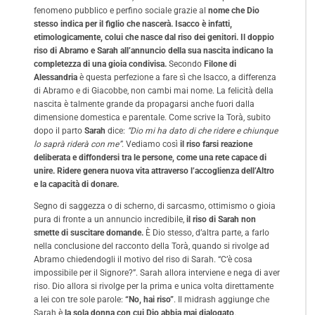
fenomeno pubblico e perfino sociale grazie al
nome che Dio
stesso indica per il figlio che nascerà. Isacco è infatti,
etimologicamente, colui che nasce dal riso dei genitori. Il doppio
riso di Abramo e Sarah all’annuncio della sua nascita indicano la
completezza di una gioia condivisa.
Secondo
Filone di
Alessandria
è questa perfezione a fare sì che Isacco, a differenza
di Abramo e di Giacobbe, non cambi mai nome. La felicità della
nascita è talmente grande da propagarsi anche fuori dalla
dimensione domestica e parentale. Come scrive la Torà, subito
dopo il parto
Sarah
dice:
“Dio mi ha dato di che ridere e chiunque
lo saprà riderà con me”
. Vediamo così
il riso farsi reazione
deliberata e diffondersi tra le persone, come una rete capace di
unire. Ridere genera nuova vita attraverso l’accoglienza dell’Altro
e la capacità di donare.
Segno di saggezza o di scherno, di sarcasmo, ottimismo o gioia
pura di fronte a un annuncio incredibile,
il riso di Sarah non
smette di suscitare domande.
È Dio stesso, d’altra parte, a farlo
nella conclusione del racconto della Torà, quando si rivolge ad
Abramo chiedendogli il motivo del riso di Sarah. “C’è cosa
impossibile per il Signore?”. Sarah allora interviene e nega di aver
riso. Dio allora si rivolge per la prima e unica volta direttamente
a lei con tre sole parole:
“No, hai riso”
. Il midrash aggiunge che
Sarah è
la sola donna con cui Dio abbia mai dialogato
.