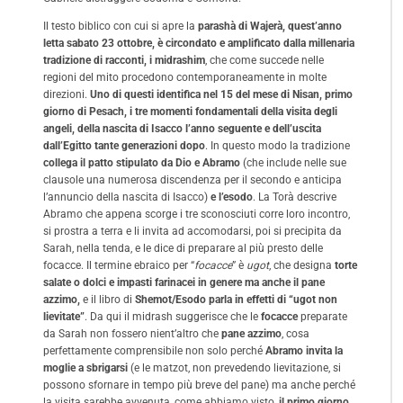
Il testo biblico con cui si apre la
parashà di Wajerà, quest’anno
letta sabato 23 ottobre, è circondato e amplificato dalla millenaria
tradizione di racconti, i midrashim
, che come succede nelle
regioni del mito procedono contemporaneamente in molte
direzioni.
Uno di questi identifica nel 15 del mese di Nisan, primo
giorno di Pesach, i tre momenti fondamentali della visita degli
angeli, della nascita di Isacco l’anno seguente e dell’uscita
dall’Egitto tante generazioni dopo
. In questo modo la tradizione
collega il patto stipulato da Dio e Abramo
(che include nelle sue
clausole una numerosa discendenza per il secondo e anticipa
l’annuncio della nascita di Isacco)
e l’esodo
. La Torà descrive
Abramo che appena scorge i tre sconosciuti corre loro incontro,
si prostra a terra e li invita ad accomodarsi, poi si precipita da
Sarah, nella tenda, e le dice di preparare al più presto delle
focacce. Il termine ebraico per “
focacce
” è
ugot
, che designa
torte
salate o dolci e impasti farinacei in genere ma anche il pane
azzimo,
e il libro di
Shemot/Esodo parla in effetti di “ugot non
lievitate”
. Da qui il midrash suggerisce che le
focacce
preparate
da Sarah non fossero nient’altro che
pane azzimo
, cosa
perfettamente comprensibile non solo perché
Abramo invita la
moglie a sbrigarsi
(e le matzot, non prevedendo lievitazione, si
possono sfornare in tempo più breve del pane) ma anche perché
la visita sarebbe avvenuta, come abbiamo visto,
il primo giorno