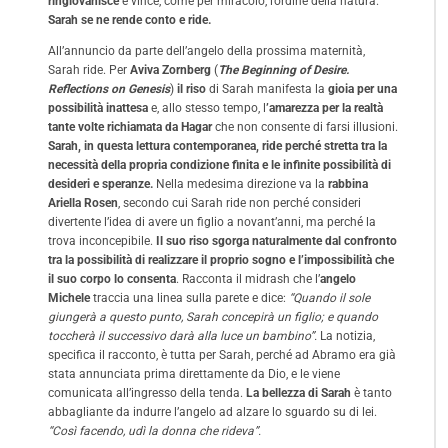
ringiovanisce
e vince, come per miracolo, l’ordine della natura.
Sarah se ne rende conto e ride.
All’annuncio da parte dell’angelo della prossima maternità,
Sarah ride. Per
Aviva Zornberg
(
The Beginning of Desire.
Reflections on Genesis
)
il riso
di Sarah manifesta la
gioia per una
possibilità inattesa
e, allo stesso tempo, l
’amarezza per la realtà
tante volte richiamata da Hagar
che non consente di farsi illusioni.
Sarah, in questa lettura contemporanea, ride perché stretta tra la
necessità della propria condizione finita e le infinite possibilità di
desideri e speranze.
Nella medesima direzione va la
rabbina
Ariella Rosen
, secondo cui Sarah ride non perché consideri
divertente l’idea di avere un figlio a novant’anni, ma perché la
trova inconcepibile.
Il suo riso sgorga naturalmente dal confronto
tra la possibilità di realizzare il proprio sogno e l’impossibilità che
il suo corpo lo consenta
. Racconta il midrash che l’
angelo
Michele
traccia una linea sulla parete e dice:
“Quando il sole
giungerà a questo punto, Sarah concepirà un figlio; e quando
toccherà il successivo darà alla luce un bambino”.
La notizia,
specifica il racconto, è tutta per Sarah, perché ad Abramo era già
stata annunciata prima direttamente da Dio, e le viene
comunicata all’ingresso della tenda.
La bellezza di Sarah
è tanto
abbagliante da indurre l’angelo ad alzare lo sguardo su di lei.
“Così facendo, udì la donna che rideva”.