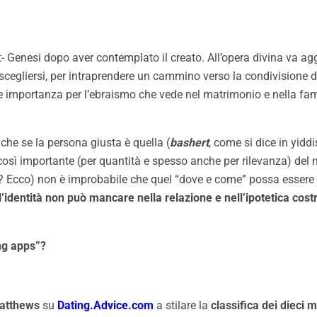
it- Genesi dopo aver contemplato il creato. All’opera divina va 
, scegliersi, per intraprendere un cammino verso la condivisione d
e importanza per l’ebraismo che vede nel matrimonio e nella fam
e che se la persona giusta è quella (
bashert
, come si dice in yid
e così importante (per quantità e spesso anche per rilevanza) del
he? Ecco) non è improbabile che quel “dove e come” possa essere
ntità non può mancare nella relazione e nell’ipotetica costruz
ng apps”?
atthews
su
Dating.Advice.com
a stilare la
classifica dei dieci mi