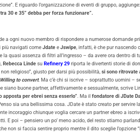
ione”. E riguardo l’organizzazione di eventi di gruppo, aggiunge
à tra 30 e 35” debba per forza funzionare”.
de a ogni nuovo membro di rispondere a numerose domande prima
iti più navigati come
Jdate
e
Jswipe
, infatti, è che pur nascendo 
la quasi assenza di filtri all’ingresso – da avere ora dentro di tu
ì,
Rebecca Linde
su
Refinery 29
riporta le divertenti storie di d
non religioso”, giusto per darsi più possibilità,
si sono ritrovat
Willing to convert
. Ma c’è chi si iscrive – soprattutto uomini 
e siano buone partner, affettivamente e sessualmente, scrive Lin
tto apposta per ebrei senza esserlo”
. Ma il
fondatore di JDate D
Penso sia una bellissima cosa. JDate è stato creato per servire 
e incoraggio chiunque voglia cercare un partner ebreo a iscriver
tti. E poi – pensiero un po’ meno acido, del resto stiamo parlan
non si faccia sentire proprio mentre il dito sceglie l’opzione “N