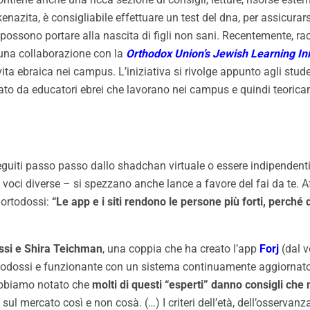
kenazita, è consigliabile effettuare un test del dna, per assicura
 possono portare alla nascita di figli non sani. Recentemente, r
una collaborazione con la
Orthodox Union’s Jewish Learning In
vita ebraica nei campus. L’iniziativa si rivolge appunto agli stud
tuato da educatori ebrei che lavorano nei campus e quindi teoric
uiti passo passo dallo shadchan virtuale o essere indipendenti?
ie voci diverse – si spezzano anche lance a favore del fai da te
i ortodossi:
“Le app e i siti rendono le persone più forti, perché
ssi e Shira Teichman
, una coppia che ha creato l’app
Forj
(dal 
i ortodossi e funzionante con un sistema continuamente aggiornat
Abbiamo notato che
molti di questi “esperti” danno consigli ch
sul mercato così e non cosà. (…) I criteri dell’età, dell’osservanz