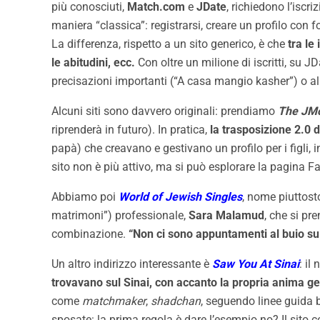
più conosciuti,
Match.com
e
JDate
, richiedono l’iscr
maniera “classica”: registrarsi, creare un profilo con f
La differenza, rispetto a un sito generico, è che
tra le
le abitudini, ecc.
Con oltre un milione di iscritti, su J
precisazioni importanti (“A casa mangio kasher”) o al
Alcuni siti sono davvero originali: prendiamo
The JM
riprenderà in futuro). In pratica,
la trasposizione 2.0
papà) che creavano e gestivano un profilo per i figli
sito non è più attivo, ma si può esplorare la pagina
Abbiamo poi
World of Jewish Singles
, nome piuttost
matrimoni”) professionale,
Sara Malamud
, che si pr
combinazione.
“Non ci sono appuntamenti al buio sul
Un altro indirizzo interessante è
Saw You At Sinai
: il
trovavano sul Sinai, con accanto la propria anima g
come
matchmaker
,
shadchan
, seguendo linee guida 
sposate: la prima regola è dare l’esempio no? Il sito c