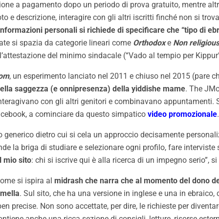
izione a pagamento dopo un periodo di prova gratuito, mentre altr
oto e descrizione, interagire con gli altri iscritti finché non si 
 informazioni personali si richiede di specificare che “tipo di e
Date si spazia da categorie lineari come
Orthodox
e
Non religiou
l’attestazione del minimo sindacale (“Vado al tempio per Kippur”
om
, un esperimento
lanciato nel 2011
e chiuso nel 2015 (pare ch
 della saggezza (e onnipresenza) della yiddishe mame
. The JMo
, interagivano con gli altri genitori e combinavano appuntamenti
 Facebook, a cominciare da questo simpatico
video promozionale
.
o generico dietro cui si cela un approccio decisamente personali
ende la briga di studiare e selezionare ogni profilo, fare intervist
 mio sito
: chi si iscrive qui è alla ricerca di un impegno serio”, 
 nome si ispira al
midrash che narra che al momento del dono del
emella
. Sul sito, che ha una versione in inglese e una in ebraico, 
ben precise. Non sono accettate, per dire, le richieste per dive
ontiene anche una ricca sezione di consigli, letture, risorse ester