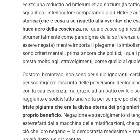
esiste una reductio ad hitlerum et ad nazium (la tattic
squalifica l’interlocutore comparandolo ad Hitler e ai
storica (che è cosa a sé rispetto alla «verità» che es
buco nero della coscienza
, nel quale casca ogni resi
strumentalmente come paradigma della sofferenza univ
essere negata) mentre importa il piegarne il simboli
sono criteri mentali, prima ancora che politici, i q
presta molto agli stravolgimenti, come quello al qual
Costoro, beninteso, non sono per nulla ignoranti: cerc
per sconfiggere l’oscurità delle perversioni ideologiche
con la sua evidenza, ma grazie ad un patto civile e s
raggiunto e soddisfatto una volta per sempre poiché gli
triste pigiama che era la divisa eterna dei prigionie
proprio beneficio
. Negazione e stravolgimento si teng
esterrefatti dalla macchina delle mistificazioni, che 
ciò che loro negano – la democrazia medesima – ma da
un già detto, un già sentito.