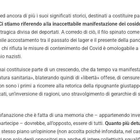
 ancora di più i suoi significati storici, destinati a costituire 
Ci stiamo riferendo a
l
la inaccettabile manifestazione dei cosid
tragica divisa dei deportati. A corredo di ciò, il filo spinato c
mile accostamento tra il passato dei lager e il presente della pand
 chi rifiuta le misure di contenimento del Covid è omologabile a
io nazisti.
i costituisce parte di un crescendo, che da tempo va manifestan
atura sanitaria», blaterando quindi di «libertà» offese, di censu
n sono i primi a ricorrere alla retorica della ripugnante giustappo
ti, un’inversione di ragioni, uno stravolgimento di gerarchie di
profanazione che è fatta di una memoria che – appartenendo inve
partecipe – dovrebbe, all’opposto, essere di tutti.
Quanto più detu
e stesso piano un’opinione (non accolta poiché infondata, nel ca
non solo degli oppositori ma anche di intere collettività squalifi