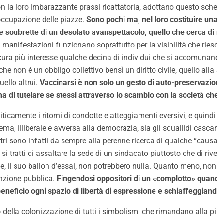
on la loro imbarazzante prassi ricattatoria, adottano questo sche
’occupazione delle piazze.
Sono pochi ma, nel loro costituire u
 le soubrette di un desolato avanspettacolo, quello che cerca di
ti manifestazioni funzionano soprattutto per la visibilità che ri
ura più interesse qualche decina di individui che si accomunano a
he non è un obbligo collettivo bensì un diritto civile, quello al
uello altrui.
Vaccinarsi è non solo un gesto di auto-preservazio
 ma di tutelare se stessi attraverso lo scambio con la società ch
icamente i ritorni di condotte e atteggiamenti eversivi, e quindi a 
stema, illiberale e avversa alla democrazia, sia gli squallidi casc
 altri sono infatti da sempre alla perenne ricerca di qualche “causa
i tratti di assaltare la sede di un sindacato piuttosto che di rives
rie, il suo ballon d’essai, non potrebbero nulla. Quanto meno, non 
tenzione pubblica.
Fingendosi oppositori di un «complotto» quando
neficio ogni spazio di libertà di espressione e schiaffeggiand
o della colonizzazione di tutti i simbolismi che rimandano alla