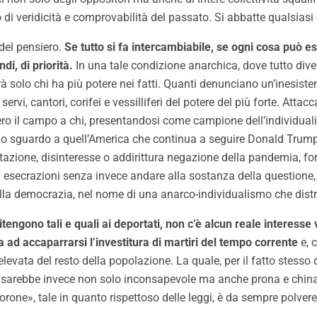
 di veridicità e comprovabilità del passato. Si abbatte qualsiasi 
 del pensiero.
Se tutto si fa intercambiabile, se ogni cosa può e
i, di priorità.
In una tale condizione anarchica, dove tutto div
solo chi ha più potere nei fatti. Quanti denunciano un’inesistente
ervi, cantori, corifei e vessilliferi del potere del più forte. A
bero il campo a chi, presentandosi come campione dell’individuali
 Uno sguardo a quell’America che continua a seguire Donald Trump
tazione, disinteresse o addirittura negazione della pandemia, fo
lli esecrazioni senza invece andare alla sostanza della question
 alla democrazia, nel nome di una anarco-individualismo che distr
ritengono tali e quali ai deportati, non c’è alcun reale interesse 
sa ad accaparrarsi l’investitura di martiri del tempo corrente
e, c
ata del resto della popolazione. La quale, per il fatto stesso di
) sarebbe invece non solo inconsapevole ma anche prona e china 
ne», tale in quanto rispettoso delle leggi, è da sempre polvere p