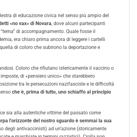
palestra di educazione civica nel senso più ampio del
detti «no vax» di Novara
, dove alcuni partecipanti
ome “tema” di accompagnamento. Quale fosse il
emia, era chiaro prima ancora di leggere i cartelli
 quella di coloro che subirono la deportazione e
dosi. Coloro che rifiutano istericamente il vaccino o
re imposte, di «pensiero unico» che starebbero
sizione tra le persecuzioni nazifasciste e le difficoltà
 senso
che è, prima di tutto, uno schiaffo al principio
ce sia alla autentiche vittime del passato come
rpa l’orizzonte del nostro sguardo è semmai la sua
so degli antivaccinisti) ad un’azione (storicamente
cate e marchiate in termini razzistici). Crolla non