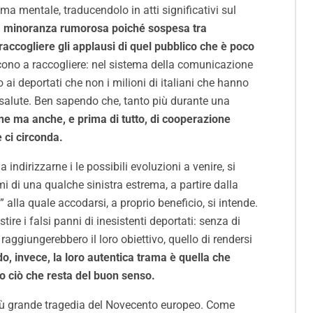
ma mentale, traducendolo in atti significativi sul
na minoranza rumorosa poiché sospesa tra
 raccogliere gli applausi di quel pubblico che è poco
escono a raccogliere: nel sistema della comunicazione
i deportati che non i milioni di italiani che hanno
la salute. Ben sapendo che, tanto più durante una
ne ma anche, e prima di tutto, di cooperazione
e ci circonda.
indirizzarne i le possibili evoluzioni a venire, si
ami di una qualche sinistra estrema, a partire dalla
” alla quale accodarsi, a proprio beneficio, si intende.
tire i falsi panni di inesistenti deportati: senza di
raggiungerebbero il loro obiettivo, quello di rendersi
, invece, la loro autentica trama è quella che
o ciò che resta del buon senso.
 più grande tragedia del Novecento europeo. Come