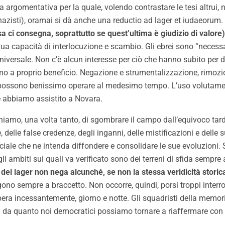
a argomentativa per la quale, volendo contrastare le tesi altrui, 
 nazisti), oramai si dà anche una reductio
ad
lager
et
i
udaeorum
.
sa ci consegna, soprattutto se quest’ultima è giudizio di valore)
dua capacità di interlocuzione e scambio. Gli ebrei sono “necess
ersale. Non c’è alcun interesse per ciò che hanno subito per dav
smo a proprio beneficio. Negazione e strumentalizzazione, rimoz
uali possono benissimo operare al medesimo tempo. L’uso volutame
e abbiamo assistito a Novara.
hiamo, una volta tanto, di sgombrare il campo dall’equivoco tardo
, delle false credenze, degli inganni, delle mistificazioni e delle
ociale che ne intenda diffondere e consolidare le sue evoluzioni.
 ambiti sui quali va verificato sono dei terreni di sfida sempre 
ri dei lager non nega alcunché, se non la stessa veridicità stori
ono sempre a braccetto. Non occorre, quindi, porsi troppi interr
opera incessantemente, giorno e notte. Gli squadristi della memo
 quanto noi democratici possiamo tornare a riaffermare con forz