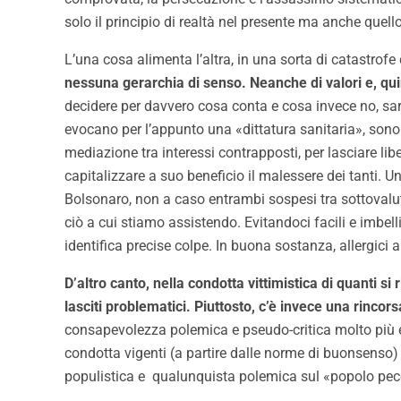
solo il principio di realtà nel presente ma anche quello
L’una cosa alimenta l’altra, in una sorta di catastrofe
nessuna gerarchia di senso. Neanche di valori e, quind
decidere per davvero cosa conta e cosa invece no, sarà 
evocano per l’appunto una «dittatura sanitaria», sono s
mediazione tra interessi contrapposti, per lasciare li
capitalizzare a suo beneficio il malessere dei tanti.
Bolsonaro, non a caso entrambi sospesi tra sottovalu
ciò a cui stiamo assistendo. Evitandoci facili e imbe
identifica precise colpe. In buona sostanza, allergici
D’altro canto, nella condotta vittimistica di quanti si 
lasciti problematici. Piuttosto, c’è invece una rincor
consapevolezza polemica e pseudo-critica molto più elev
condotta vigenti (a partire dalle norme di buonsenso
populistica e qualunquista polemica sul «popolo pecoro