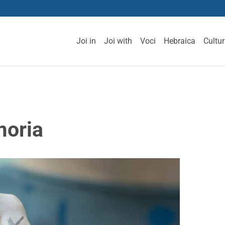
Joi in
Joi with
Voci
Hebraica
Cultu
moria