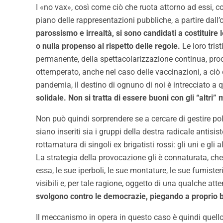
I «no vax», così come ciò che ruota attorno ad essi, c
piano delle rappresentazioni pubbliche, a partire dall
parossismo e irrealtà, si sono candidati a costituire
o nulla propenso al rispetto delle regole.
Le loro tris
permanente, della spettacolarizzazione continua, proc
ottemperato, anche nel caso delle vaccinazioni, a ciò c
pandemia, il destino di ognuno di noi è intrecciato a q
solidale. Non si tratta di essere buoni con gli “altri”
Non può quindi sorprendere se a cercare di gestire polit
siano inseriti sia i gruppi della destra radicale antisi
rottamatura di singoli ex brigatisti rossi: gli uni e gli
La strategia della provocazione gli è connaturata, che s
essa, le sue iperboli, le sue montature, le sue fumiste
visibili e, per tale ragione, oggetto di una qualche at
svolgono contro le democrazie, piegando a proprio be
Il meccanismo in opera in questo caso è quindi quell