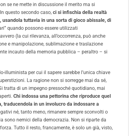
non se ne mette in discussione il merito ma si
 In questo secondo caso,
ci si infischia della realtà
, usandola tuttavia in una sorta di gioco abissale, di
ari” quando possono essere utilizzati
vero (la cui rilevanza, all’occorrenza, può anche
ione e manipolazione, sublimazione e traslazione
nte incauto della memoria pubblica – peraltro – si
-illuminista per cui il sapere sarebbe l’unica chiave
 superstizioni. La ragione non si sorregge mai da sé,
 Si tratta di un impegno pressoché quotidiano, mai
aperti.
Chi indossa una pettorina che riproduce quel
ca, traducendola in un involucro da indossare a
ogativi né, tanto meno, rimanere sempre sconvolti o
ria sono nemici della democrazia. Non si riparte da
a. Tutto il resto, francamente, è solo un già, visto,