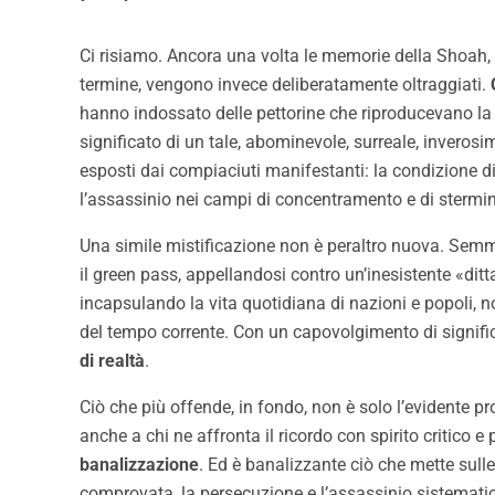
Ci risiamo. Ancora una volta le memorie della Shoah, ed
termine, vengono invece deliberatamente oltraggiati.
hanno indossato delle pettorine che riproducevano la 
significato di un tale, abominevole, surreale, inverosi
esposti dai compiaciuti manifestanti: la condizione di
l’assassinio nei campi di concentramento e di stermin
Una simile mistificazione non è peraltro nuova. Semma
il green pass, appellandosi contro un’inesistente «ditt
incapsulando la vita quotidiana di nazioni e popoli, no
del tempo corrente. Con un capovolgimento di significa
di realtà
.
Ciò che più offende, in fondo, non è solo l’evidente 
anche a chi ne affronta il ricordo con spirito critico e 
banalizzazione
. Ed è banalizzante ciò che mette sull
comprovata, la persecuzione e l’assassinio sistematici 