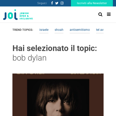
Seguici:
Iscriviti alla Newsletter
israele
shoah
antisemitismo
tel aviv
me
TREND TOPICS:
Hai selezionato il topic:
bob dylan