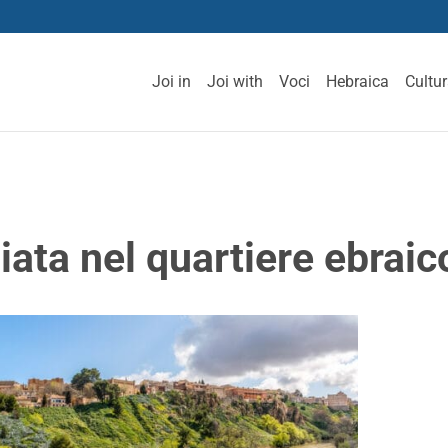
Joi in
Joi with
Voci
Hebraica
Cultu
ata nel quartiere ebraic