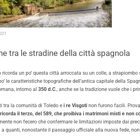
021
e tra le stradine della città spagnola
 ricorda un po’ questa città arroccata su un colle, a strapiombo 
 le caratteristiche topografiche dell’antica capitale della Spagna
romana, intorno al
350 d.C
., anche se la tradizione vuole che i pr
ti tra la comunità di Toledo e
i re Visgoti
non furono facili. Prova
i ricorda il terzo, del 589, che proibiva i matrimoni misti e non c
mente non fecero che confermare le limitazioni imposte dai preced
 a quanti, nonostante il passaggio ufficiale alla nuova fede, no