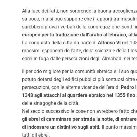
Alla luce dei fatti, non sorprende la buona accoglien
sa poco, ma si può supporre che i rapporti tra musulm
sarebbero prova i verbali della congregazione, scritti i
europeo per la traduzione dall’arabo all’ebraico, al la
La conquista della città da parte di
Alfonso VI
nel 10
massimi esponenti dell’arte, della scienza e della fil
ebrei in fuga dalle persecuzioni degli Almohadi nei terr
Il periodo migliore per la comunità ebraica e il suo qu
potuto dotarsi degli edifici pubblici più sontuosi oltr
persecuzioni, con le alterne vicende dell’era di
Pedro I
1348 agli attacchi al quartiere ebraico nel 1355 fino 
delle sinagoghe della città.
Nel secolo successivo le cose non avrebbero fatto che p
gli ebrei di camminare per strada la notte, di entrare
di indossare un distintivo sugli abiti.
Il punto massimo
tutti gli ebrei.