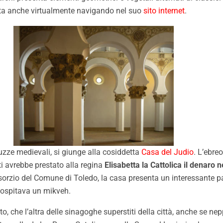
itata anche virtualmente navigando nel suo
sito internet
.
uzze medievali, si giunge alla cosiddetta
Casa del Judio
. L’ebre
ti avrebbe prestato alla regina
Elisabetta la Cattolica il denaro 
sorzio del Comune di Toledo, la casa presenta un interessante pa
 ospitava un mikveh.
 che l’altra delle sinagoghe superstiti della città, anche se ne