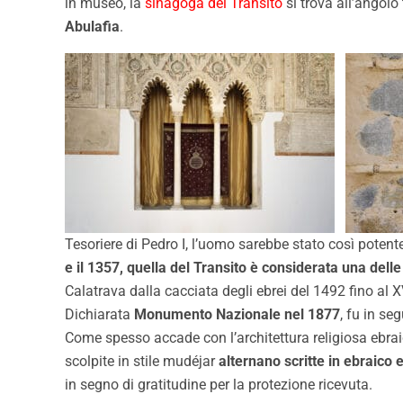
in museo, la
sinagoga del Transito
si trova all’angolo
Abulafia
.
Tesoriere di Pedro I, l’uomo sarebbe stato così potent
e il 1357, quella del Transito è considerata una del
Calatrava dalla cacciata degli ebrei del 1492 fino al 
Dichiarata
Monumento Nazionale nel 1877
, fu in se
Come spesso accade con l’architettura religiosa ebraic
scolpite in stile mudéjar
alternano scritte in ebraico e
in segno di gratitudine per la protezione ricevuta.