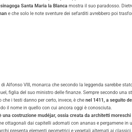
a
sinagoga Santa Maria la Blanca
mostra il suo paradosso. Dietr
han
e che solo le note sventure dei sefarditi avrebbero poi trasf
o di Alfonso VIII, monarca che secondo la leggenda sarebbe stat
, figlia del suo ministro delle finanze. Sempre secondo una sto
che i testi danno per certo, invece, è che
nel 1411, a seguito de
do il nome in quello con cui ancora oggi è conosciuta.
o è una costruzione mudéjar, ossia creata da architetti moreschi
onne ottagonali dai capitelli adornati con ananas e pergamene i
archi presenta elementi geometrici e vegetali alternati ai classi