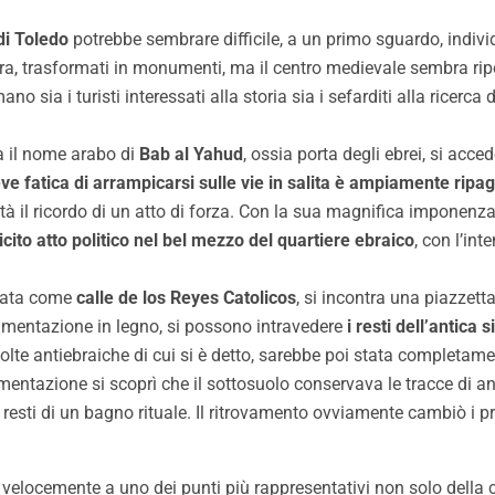
di Toledo
potrebbe sembrare difficile, a un primo sguardo, individ
era, trasformati in monumenti, ma il centro medievale sembra ripor
sia i turisti interessati alla storia sia i sefarditi alla ricerca d
a il nome arabo di
Bab al Yahud
, ossia porta degli ebrei, si acc
ve fatica di arrampicarsi sulle vie in salita è ampiamente ripag
à il ricordo di un atto di forza. Con la sua magnifica imponenza
cito atto politico nel bel mezzo del quartiere ebraico
, con l’in
icata come
calle de los Reyes Catolicos
, si incontra una piazzett
vimentazione in legno, si possono intravedere
i resti dell’antica 
ivolte antiebraiche di cui si è detto, sarebbe poi stata completam
imentazione si scoprì che il sottosuolo conservava le tracce di an
resti di un bagno rituale. Il ritrovamento ovviamente cambiò i
oi velocemente a uno dei punti più rappresentativi non solo della