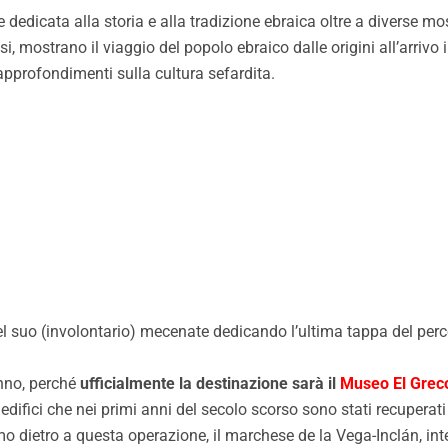
 dedicata alla storia e alla tradizione ebraica oltre a diverse m
ssi, mostrano il viaggio del popolo ebraico dalle origini all’arri
 approfondimenti sulla cultura sefardita.
el suo (involontario) mecenate dedicando l’ultima tappa del per
anno, perché
ufficialmente la destinazione sarà il
Museo El Grec
ifici che nei primi anni del secolo scorso sono stati recuperati 
o dietro a questa operazione, il marchese de la Vega-Inclán, int