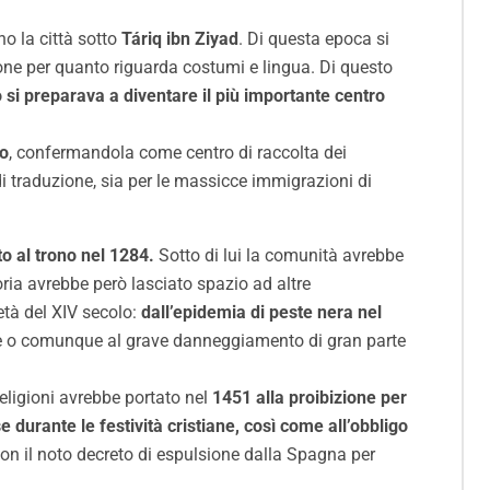
o la città sotto
Táriq ibn Ziyad
. Di questa epoca si
one per quanto riguarda costumi e lingua. Di questo
 si preparava a diventare il più importante centro
do
, confermandola come centro di raccolta dei
di traduzione, sia per le massicce immigrazioni di
to al trono nel 1284.
Sotto di lui la comunità avrebbe
loria avrebbe però lasciato spazio ad altre
tà del XIV secolo:
dall’epidemia di peste nera nel
one o comunque al grave danneggiamento di gran parte
religioni avrebbe portato nel
1451 alla proibizione per
 durante le festività cristiane, così come all’obbligo
con il noto decreto di espulsione dalla Spagna per