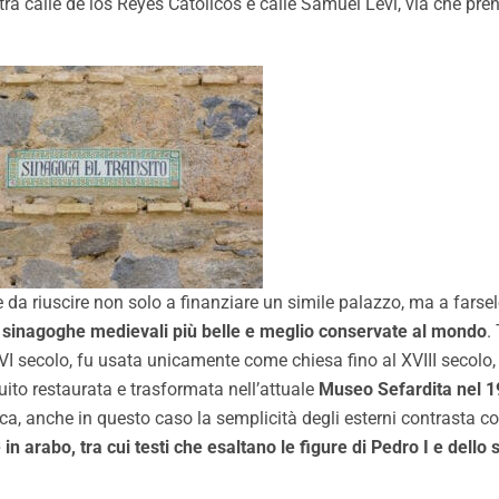
 tra calle de los Reyes Catolicos e calle Samuel Levi, via che p
e da riuscire non solo a finanziare un simile palazzo, ma a farse
le sinagoghe medievali più belle e meglio conservate al mondo
.
XVI secolo, fu usata unicamente come chiesa fino al XVIII secolo
guito restaurata e trasformata nell’attuale
Museo Sefardita nel 1
a, anche in questo caso la semplicità degli esterni contrasta co
 in arabo, tra cui testi che esaltano le figure di Pedro I e dello 