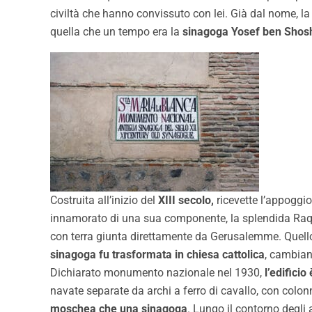
civiltà che hanno convissuto con lei. Già dal nome, l
quella che un tempo era la
sinagoga Yosef ben Shos
Costruita all’inizio del
XIII secolo,
ricevette l’appoggi
innamorato di una sua componente, la splendida Raquel
con terra giunta direttamente da Gerusalemme. Quello 
sinagoga fu trasformata in chiesa cattolica
, cambian
Dichiarato monumento nazionale nel 1930,
l’edifici
navate separate da archi a ferro di cavallo, con col
moschea che una sinagoga
. Lungo il contorno degli 