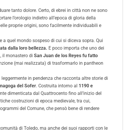
uare tanto dolore. Certo, di ebrei in città non ne sono
tare l’orologio indietro all’epoca di gloria della
elle proprie origini, sono facilmente individuabili e
ede a quel mondo sospeso di cui si diceva sopra. Qui
ata dalla loro bellezza.
E poco importa che uno dei
, il monastero di
San Juan de los Reyes fu fatto
tenzione (mai realizzata) di trasformarlo in pantheon
a leggermente in pendenza che racconta altre storie di
sinagoga del Sofer
. Costruita intorno al
1190 e
ente dimenticata dal Quattrocento fino all’inizio del
tiche costruzioni di epoca medievale, tra cui,
 programmi del Comune, che pensò bene di rendere
 comunità di Toledo, ma anche dei suoi rapporti con le