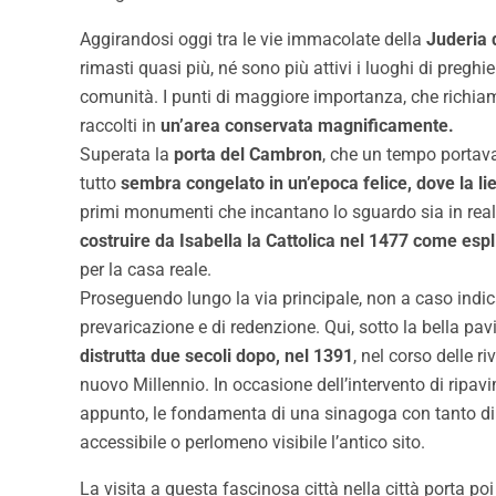
Aggirandosi oggi tra le vie immacolate della
Juderia 
rimasti quasi più, né sono più attivi i luoghi di preghi
comunità. I punti di maggiore importanza, che richiamano 
raccolti in
un’area conservata magnificamente.
Superata la
porta del Cambron
, che un tempo portav
tutto
sembra congelato in un’epoca felice, dove la lie
primi monumenti che incantano lo sguardo sia in realt
costruire da Isabella la Cattolica nel 1477 come espli
per la casa reale.
Proseguendo lungo la via principale, non a caso ind
prevaricazione e di redenzione. Qui, sotto la bella pa
distrutta due secoli dopo, nel 1391
, nel corso delle r
nuovo Millennio. In occasione dell’intervento di ripav
appunto, le fondamenta di una sinagoga con tanto di 
accessibile o perlomeno visibile l’antico sito.
La visita a questa fascinosa città nella città porta p