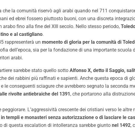
za che la comunità riservò agli arabi quando nel 711 conquistaron
ani ed ebrei fossero piuttosto buoni, con una discreta integrazi
n arabo fino alla fine del XIII secolo. Nello stesso periodo,
Toledo
tino e al castigliano
.
85 rappresenterà un
momento di gloria per la comunità di Tole
osofia dell’epoca, sia per la fondazione di una importante scuola 
itori arabi.
artiere sarebbe stato quello sotto
Alfonso X, detto il Saggio, sali
e che dei rabbini più raffinati e sapienti. Anche questa epoca di g
e le conseguenti sciagure che avrebbero segnato la seconda me
alle rivolte antiebraiche del 1391
, che portarono alla distruzi
eggiorare. L’aggressività crescente dei cristiani verso le altre 
 in templi e monasteri senza autorizzazione o di lasciare le case
 di questa escalation di intolleranza sarebbe giunto
nel 1492
, 