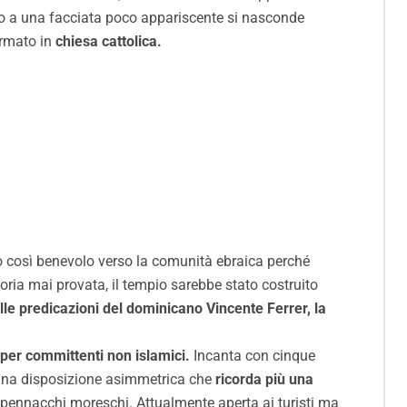
o a una facciata poco appariscente si nasconde
ormato in
chiesa cattolica.
o così benevolo verso la comunità ebraica perché
ria mai provata, il tempio sarebbe stato costruito
lle predicazioni del dominicano Vincente Ferrer, la
 per committenti non islamici.
Incanta con cinque
n una disposizione asimmetrica che
ricorda più una
ci pennacchi moreschi. Attualmente aperta ai turisti ma