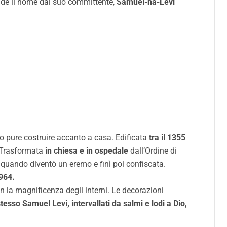
rende il nome dal suo committente,
Samuel-ha-Levi
lo pure costruire accanto a casa. Edificata
tra il 1355
 Trasformata
in chiesa
e in ospedale
dall’Ordine di
, quando diventò un eremo e finì poi confiscata.
964.
n la magnificenza degli interni. Le decorazioni
stesso Samuel Levi, intervallati da salmi e lodi a Dio,