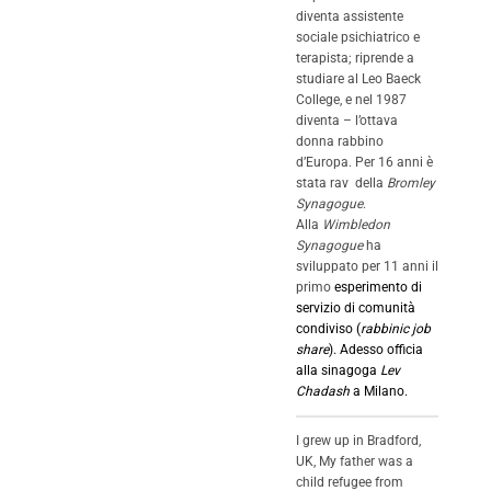
diventa assistente
sociale psichiatrico e
terapista; riprende a
studiare al Leo Baeck
College, e nel 1987
diventa – l’ottava
donna rabbino
d’Europa. Per 16 anni è
stata rav della
Bromley
Synagogue
.
Alla
Wimbledon
Synagogue
ha
sviluppato per 11 anni il
primo
esperimento di
servizio di comunità
condiviso (
rabbinic job
share
)
. Adesso officia
alla sinagoga
Lev
Chadash
a Milano.
I grew up in Bradford,
UK, My father was a
child refugee from