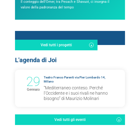
Il conteggio dell'Omer, tra Pesach e Shavuot, ci insegna il
valore della padronanza del tempo
Vedi tutti i progetti
L'agenda di Joi
29
Teatro Franco Parenti via Pier Lombardo 14,
Milano
“Mediterraneo conteso. Perché
Gennaio
l’Occidente e i suoi rivali ne hanno
bisogno” di Maurizio Molinari
Vedi tutti gli eventi