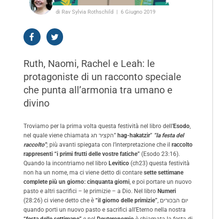
di Rav Sylvia Rothschild
6 Giugno 2019
Ruth, Naomi, Rachel e Leah: le
protagoniste di un racconto speciale
che punta all’armonia tra umano e
divino
Troviamo per la prima volta questa festività nel libro dell’
Esodo
,
nel quale viene chiamata הקציר חג”
hag-hakatzir
”
“la festa del
raccolto”
; più avanti spiegata con l’interpretazione che il
raccolto
rappresenti “i primi frutti delle vostre fatiche”
(Esodo 23:16).
Quando la incontriamo nel libro
Levitico
(ch23) questa festività
non ha un nome, ma ci viene detto di contare
sette settimane
complete più un giorno: cinquanta giorni
, e poi portare un nuovo
pasto e altri sacrifici – le primizie – a Dio. Nel libro
Numeri
(28:26) ci viene detto che è
“il giorno delle primizie”
, יום הבכורים
quando porti un nuovo pasto e sacrifici all’Eterno nella nostra
“festa delle settimane”
e nel
Deuteronomio
è chiamata la festa di