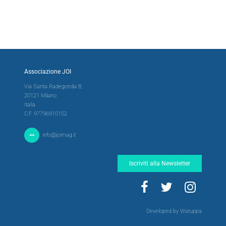
Associazione JOI
Via Santa Radegonda 8,
20121 Milano
Italia
C.F. 97796910152
info@joimag.it
Iscriviti alla Newsletter
Developed by Watuppa