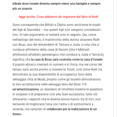
tribale dove Israele diventa sempre meno una famiglia e sempre
più un popolo
.
leggi anche: Cosa abbiamo da imparare dal libro di Ruth
Sono consapevole che Bilhah e Zilpha sono anch’esse le madri
dei figli di Giacobbe – ma questi figli non vengono considerati i
loro. Di tale argomento si tratterà solo in seguito. Qui, come
nell’epilogo del testo, il matrimonio della donna straniera Ruth
con Boaz, uno dei discendenti di Tamara e Juda, e colui che ci
conduce all’interno della casa di Naomi (che il Midrash
attribuisce all’albero genealogico che conduce a Juda e Tamara),
significa che
la casa di Boaz sarà costruita come la casa d’Israele
.
Il popolo ebraico crescerà in numero e in forza, ma nel corso del
tempo sarà anche pronto a ricevere la Torah, così come Ruth ha
dimostrato la sua disponibilità di accoglienza fuori dalla
selvaggia città di Moab, proprio come gli Israeliti dimostrarono
la loro accettazione nelle selvagge terre del Sinai. C’è
un’armonizzazione
, un desiderio di rimettere insieme le questioni
in sospeso e di prepararsi così alla fase successiva; tutto ciò
attraverso i rapporti che le diverse donne hanno tra di loro, non
tentando di migliorarsi l’una con l’altra o di sormontarsi a
vicenda, ma optando di
collaborare per
la realizzazione di un
futuro
.