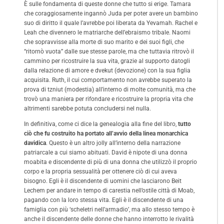
È sulle fondamenta di queste donne che tutto si erige. Tamara
che coraggiosamente ingannò Juda per poter avere un bambino
suo di diritto il quale l’avrebbe poi liberata da Yevamah. Rachel e
Leah che divennero le matriarche dell’ebraismo tribale. Naomi
che sopravvisse alla morte di suo marito e dei suoi figli, che
“ritornò vuota” dalle sue stesse parole, ma che tuttavia ritrovò il
cammino per ricostruire la sua vita, grazie al supporto datogli
dalla relazione di amore e dvekut (devozione) con la sua figlia
acquisita. Ruth, il cui comportamento non avrebbe superato la
prova di tzniut (modestia) all’interno di molte comunità, ma che
trovò una maniera per rifondare e ricostruire la propria vita che
altrimenti sarebbe potuta concludersi nel nulla.
In definitiva, come ci dice la genealogia alla fine del libro,
tutto
ciò che fu costruito ha portato all’avvio della linea monarchica
davidica
. Questo è un altro jolly all’interno della narrazione
patriarcale a cui siamo abituati. David è nipote di una donna
moabita e discendente di più di una donna che utilizzò il proprio
corpo e la propria sessualità per ottenere ciò di cui aveva
bisogno. Egli è il discendente di uomini che lasciarono Beit
Lechem per andare in tempo di carestia nell’ostile città di Moab,
pagando con la loro stessa vita. Egli è il discendente di una
famiglia con più ‘scheletri nell’armadio’, ma allo stesso tempo è
anche il discendente delle donne che hanno interrotto le rivalità