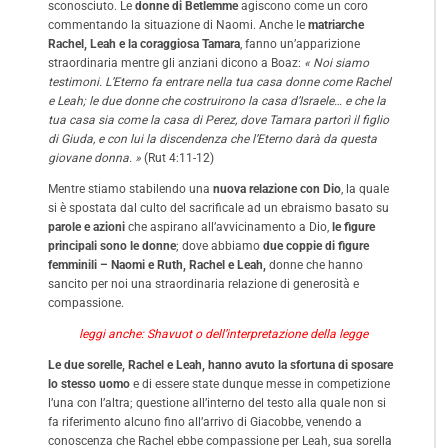
sconosciuto. Le
donne di Betlemme
agiscono come un coro
commentando la situazione di Naomi. Anche le
matriarche
Rachel, Leah e la coraggiosa Tamara
, fanno un’apparizione
straordinaria mentre gli anziani dicono a Boaz:
« Noi siamo
testimoni. L’Eterno fa entrare nella tua casa donne come Rachel
e Leah; le due donne che costruirono la casa d’Israele… e che la
tua casa sia come la casa di Perez, dove Tamara partorì il figlio
di Giuda, e con lui la discendenza che l’Eterno darà da questa
giovane donna. »
(Rut 4:11-12)
Mentre stiamo stabilendo una
nuova relazione con Dio
, la quale
si è spostata dal culto del sacrificale ad un ebraismo basato su
parole e azioni
che aspirano all’avvicinamento a Dio,
le figure
principali sono le donne
; dove abbiamo
due coppie di figure
femminili – Naomi e Ruth, Rachel e Leah,
donne che hanno
sancito per noi una straordinaria relazione di generosità e
compassione.
leggi anche: Shavuot o dell’interpretazione della legge
Le due sorelle, Rachel e Leah, hanno avuto la sfortuna di sposare
lo stesso uomo
e di essere state dunque messe in competizione
l’una con l’altra; questione all’interno del testo alla quale non si
fa riferimento alcuno fino all’arrivo di Giacobbe, venendo a
conoscenza che Rachel ebbe compassione per Leah, sua sorella