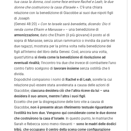
tua casa la donna, così come fece entrare Rachel e Leah; le due
donne che costruirono la casa d’Israele »
. C’è una chiara
relazione con la benedizione di Giacobbe ai suoi due nipoti figli
di Joseph
(Genesi 48:20)
« Con te Israele sarà benedetta, dicendo: Dio ti
renda come Efraim e Manasse »
– una benedizione di
armonizzazione
, dato che Efraim (il più giovane) è posto al di
sopra di Manasse, senza alcun rammarico o invidia da parte dei
due ragazzi, mostrata per la prima volta nella benedizione dei
figli all’interno del libro della Genesi. Così, ancora una volta,
quest’ultima
si rivela come la benedizione di risoluzione ad
eventuali rivalità
; l’incontro tra due che invece di combattere l’uno
contro l’altro scelgono di
lavorare insieme
senza ostilità che li
divida.
Dopodiché compaiono i nomi di
Rachel e di Leah
, sorelle la cui
relazione può essere stata avvelenata a causa delle azioni di
Giacobbe;
ciascuna desidera ciò che l’altra riceve da lui – una
desidera il suo amore, mentre l’altra i suoi figli
.
Eccetto che per la disgregazione delle loro vite a causa di
Giacobbe,
non è presente alcun riferimento testuale riguardante
l’ostilità tra loro due. Vengono qui considerate come le due donne
che costruirono la casa d’Israele
. In questo punto, le matriarche
Sarah e Rebecca sono meno rilevanti –
sono le madri delle dodici
tribù, che occupano il centro della scena come configurazione