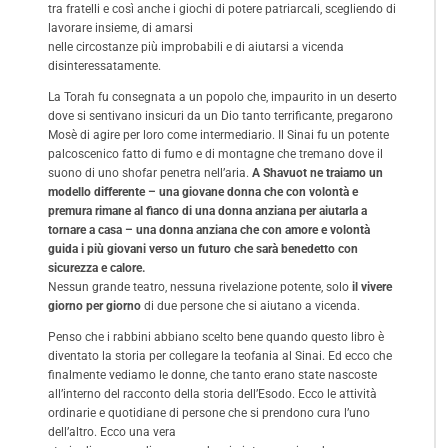
tra fratelli e così anche i giochi di potere patriarcali, scegliendo di
lavorare insieme, di amarsi
nelle circostanze più improbabili e di aiutarsi a vicenda
disinteressatamente.
La Torah fu consegnata a un popolo che, impaurito in un deserto
dove si sentivano insicuri da un Dio tanto terrificante, pregarono
Mosè di agire per loro come intermediario. Il Sinai fu un potente
palcoscenico fatto di fumo e di montagne che tremano dove il
suono di uno shofar penetra nell’aria.
A Shavuot ne traiamo un
modello differente – una giovane donna che con volontà e
premura rimane al fianco di una donna anziana per aiutarla a
tornare a casa – una donna anziana che con amore e volontà
guida i più giovani verso un futuro che sarà benedetto con
sicurezza e calore.
Nessun grande teatro, nessuna rivelazione potente, solo
il vivere
giorno per giorno
di due persone che si aiutano a vicenda.
Penso che i rabbini abbiano scelto bene quando questo libro è
diventato la storia per collegare la teofania al Sinai. Ed ecco che
finalmente vediamo le donne, che tanto erano state nascoste
all’interno del racconto della storia dell’Esodo. Ecco le attività
ordinarie e quotidiane di persone che si prendono cura l’uno
dell’altro. Ecco una vera