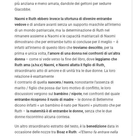
più anziana e meno amata, dandole dei gettoni per sedurre
Giacobbe.
Naomi e Ruth ebbero invece la sfortuna di divenire entrambe
vedove
e di andare avanti senza un supporto maschile all’interno
di un mondo patriarcale, ma la determinazione di Ruth nel
rimanere assieme a Naomi e le capacità matriarcali di Naomi
dimostrano che per entrambe tutto si concluse per il meglio – è
infatti all’interno di questo libro che
troviamo descritto
, per la
prima e unica volta,
l’amore di una donna nei confronti di un’altra
donna
– come si vede verso la fine del libro, dove
leggiamo che
Ruth ama (a.ha.v) Naomi, e Naomi allatta il figlio di Ruth,
straordinario atto di amore e di unità tra le due donne. La loro
relazione è esattamente
il contrario di quella
suocera / nuora
, nonostante l’assenza di
marito / figlio che possa dar loro motivo di conflitto, le loro
discussioni vergono sul
bambino / nipote
, nei confronti del quale
entrambe ricoprono il ruolo di madre
– le donne di Betlemme
dicono infatti « un bambino è nato per Naomi » piuttosto che per
Ruth –
la maternità è
di entrambe le donne,
senza che le due
donne riscontrino alcuna contesa.
Un altro straordinario estratto del testo, è la
benedizione
data in
occasione delle nozze tra
Boaz e Ruth
:
«l’Eterno fa entrare nella