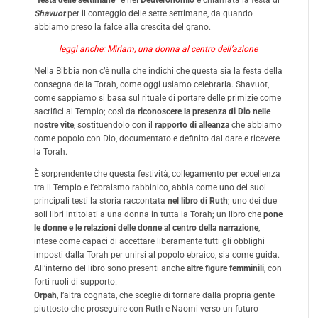
Shavuot
per il conteggio delle sette settimane, da quando
abbiamo preso la falce alla crescita del grano.
leggi anche: Miriam, una donna al centro dell’azione
Nella Bibbia non c’è nulla che indichi che questa sia la festa della
consegna della Torah, come oggi usiamo celebrarla. Shavuot,
come sappiamo si basa sul rituale di portare delle primizie come
sacrifici al Tempio; così da
riconoscere la presenza di Dio nelle
nostre vite
, sostituendolo con il
rapporto di alleanza
che abbiamo
come popolo con Dio, documentato e definito dal dare e ricevere
la Torah.
È sorprendente che questa festività, collegamento per eccellenza
tra il Tempio e l’ebraismo rabbinico, abbia come uno dei suoi
principali testi la storia raccontata
nel libro di Ruth
; uno dei due
soli libri intitolati a una donna in tutta la Torah; un libro che
pone
le donne e le relazioni delle donne al centro della narrazione
,
intese come capaci di accettare liberamente tutti gli obblighi
imposti dalla Torah per unirsi al popolo ebraico, sia come guida.
All’interno del libro sono presenti anche
altre figure femminili
, con
forti ruoli di supporto.
Orpah
, l’altra cognata, che sceglie di tornare dalla propria gente
piuttosto che proseguire con Ruth e Naomi verso un futuro