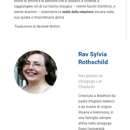
storia di amore e di persone che si aiutano a vicenda a
raggiungere ciò di cui hanno bisogno – niente fuochi d’artificio, e
niente drammi – solamente la
realtà della relazione
sincera nella
sua quieta e straordinaria gloria.
Traduzione di Rachele Richini
Rav Sylvia
Rothschild
Rav presso la
sinagoga Lev
Chadash
Cresciuta a Bradford da
padre rifugiato tedesco
e da madre di origine
lituana e bielorussa, in
una famiglia sempre
attiva nella sinagoga.
Dopo l’università