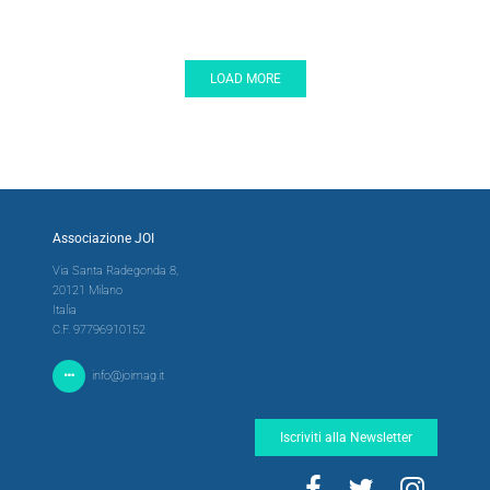
LOAD MORE
Associazione JOI
Via Santa Radegonda 8,
20121 Milano
Italia
C.F. 97796910152
info@joimag.it
Iscriviti alla Newsletter