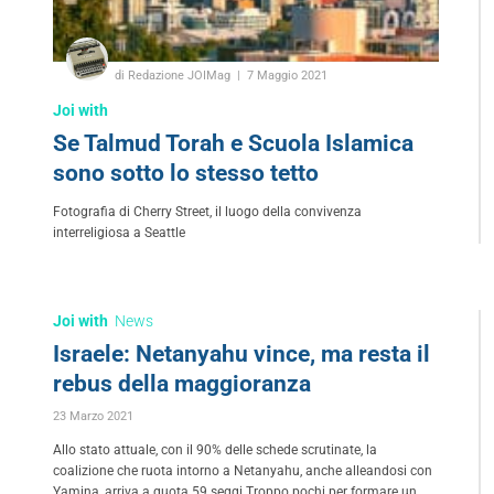
di Redazione JOIMag
7 Maggio 2021
Joi with
Se Talmud Torah e Scuola Islamica
sono sotto lo stesso tetto
Fotografia di Cherry Street, il luogo della convivenza
interreligiosa a Seattle
Joi with
News
Israele: Netanyahu vince, ma resta il
rebus della maggioranza
23 Marzo 2021
Allo stato attuale, con il 90% delle schede scrutinate, la
coalizione che ruota intorno a Netanyahu, anche alleandosi con
Yamina, arriva a quota 59 seggi Troppo pochi per formare un