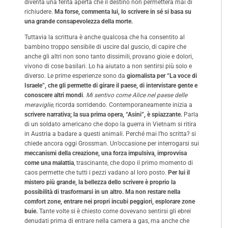
diventa una ferita aperta che il destino non permetterà mai di
richiudere.
Ma forse, commenta lui, lo scrivere in sé si basa su
una grande consapevolezza della morte.
Tuttavia la scrittura è anche qualcosa che ha consentito al
bambino troppo sensibile di uscire dal guscio, di capire che
anche gli altri non sono tanto dissimili, provano gioie e dolori,
vivono di cose basilari. Lo ha aiutato a non sentirsi più solo e
diverso. Le prime esperienze sono da
giornalista per “La voce di
Israele”, che gli permette di girare il paese, di intervistare gente e
conoscere altri mondi
.
Mi sentivo come Alice nel paese delle
meraviglie
, ricorda sorridendo. Contemporaneamente inizia a
scrivere narrativa; la sua prima opera, “Asini”, è spiazzante.
Parla
di un soldato americano che dopo la guerra in Vietnam si ritira
in Austria a badare a questi animali. Perché mai l’ho scritta? si
chiede ancora oggi Grossman. Un’occasione per interrogarsi sui
meccanismi della creazione, una forza impulsiva, improvvisa
come una malattia
, trascinante, che dopo il primo momento di
caos permette che tutti i pezzi vadano al loro posto.
Per lui il
mistero più grande, la bellezza dello scrivere è proprio la
possibilità di trasformarsi in un altro. Ma non restare nella
comfort zone, entrare nei propri incubi peggiori, esplorare zone
buie.
Tante volte si è chiesto come dovevano sentirsi gli ebrei
denudati prima di entrare nella camera a gas, ma anche che