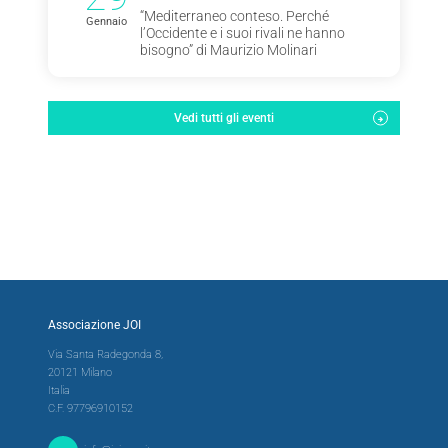
“Mediterraneo conteso. Perché
Gennaio
l’Occidente e i suoi rivali ne hanno
bisogno” di Maurizio Molinari
Vedi tutti gli eventi
Associazione JOI
Via Santa Radegonda 8,
20121 Milano
Italia
C.F. 97796910152