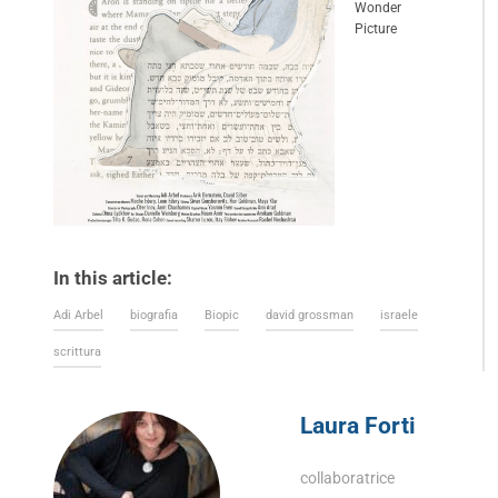
Wonder
Picture
In this article:
Adi Arbel
biografia
Biopic
david grossman
israele
scrittura
Laura Forti
collaboratrice