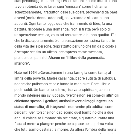
suoi personaggi ma anche gli esseri umani. Eccolo infatti a una
tavola rotonda dove lui e i suoi “emissari” come li chiama
scherzosamente, i traduttori delle sue opere, provenienti da paesi
diversi (molte donne adoranti), conversano e si scambiano
appunti. Ogni tanto legge qualche frammento di libro, fa una
battuta, risponde a una domanda. Non si tratta però solo di
un’operazione tecnica, volta ad assicurare la buona qualità. E’ lui
che lo dice apertamente: è una sensazione bellissima far parte
della vita delle persone. Soprattutto per uno che fin da piccolo si
è sempre sentito un alieno incompreso come racconta,
prendendo i panni di
Aharon
ne
“Il libro della grammatica
interiore”
.
Nato nel 1954 a Gerusalemme
in una famiglia come tante, al
limite della povertà. Madre casalinga, padre autista di autobus,
nonne che puliscono case e fanno la manicure. Pochi libri e
pochi soldi. Un bambino schivo, riservato, spirituale, con un
mondo interiore già sviluppato.
“Perché non sei come gli altri” gli
chiedono spesso i genitori, ansiosi invece di raggiungere uno
status di normalità, di integrarsi
e non venire più additati come
perdenti. Genitori che non capiscono quel bambino che a due
anni si chiede se il mondo sia recintato, a quattro durante una
festa si mette a piangere perché percepisce per la prima volta
che tutti siamo destinati a morire. Da allora l’ombra della morte