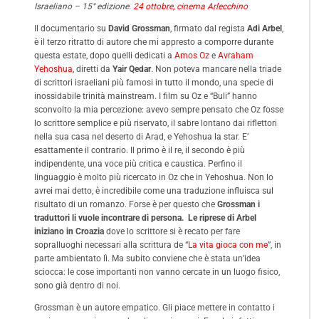
Israeliano – 15° edizione.
24 ottobre, cinema Arlecchino
Il documentario su
David Grossman
, firmato dal regista
Adi Arbel
,
è il terzo ritratto di autore che mi appresto a comporre durante
questa estate, dopo quelli dedicati a
Amos Oz
e
Avraham
Yehoshua
, diretti da
Yair Qedar
. Non poteva mancare nella triade
di scrittori israeliani più famosi in tutto il mondo, una specie di
inossidabile trinità mainstream. I film su Oz e “Buli” hanno
sconvolto la mia percezione: avevo sempre pensato che Oz fosse
lo scrittore semplice e più riservato, il sabre lontano dai riflettori
nella sua casa nel deserto di Arad, e Yehoshua la star. E’
esattamente il contrario. Il primo è il re, il secondo è più
indipendente, una voce più critica e caustica. Perfino il
linguaggio è molto più ricercato in Oz che in Yehoshua. Non lo
avrei mai detto, è incredibile come una traduzione influisca sul
risultato di un romanzo. Forse è per questo che
Grossman i
traduttori li vuole incontrare di persona. Le riprese di Arbel
iniziano in Croazia
dove lo scrittore si è recato per fare
sopralluoghi necessari alla scrittura de “
La vita gioca con me
”, in
parte ambientato lì. Ma subito conviene che è stata un’idea
sciocca: le cose importanti non vanno cercate in un luogo fisico,
sono già dentro di noi.
Grossman è un autore empatico. Gli piace mettere in contatto i