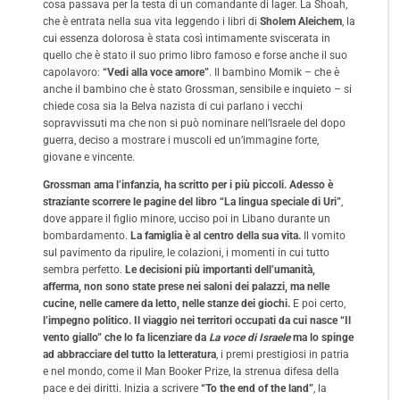
cosa passava per la testa di un comandante di lager. La Shoah,
che è entrata nella sua vita leggendo i libri di
Sholem Aleichem
, la
cui essenza dolorosa è stata così intimamente sviscerata in
quello che è stato il suo primo libro famoso e forse anche il suo
capolavoro:
“Vedi alla voce amore”
. Il bambino Momik – che è
anche il bambino che è stato Grossman, sensibile e inquieto – si
chiede cosa sia la Belva nazista di cui parlano i vecchi
sopravvissuti ma che non si può nominare nell’Israele del dopo
guerra, deciso a mostrare i muscoli ed un’immagine forte,
giovane e vincente.
Grossman ama l’infanzia, ha scritto per i più piccoli. Adesso è
straziante scorrere le pagine del libro “La lingua speciale di Uri”
,
dove appare il figlio minore, ucciso poi in Libano durante un
bombardamento.
La famiglia è al centro della sua vita.
Il vomito
sul pavimento da ripulire, le colazioni, i momenti in cui tutto
sembra perfetto.
Le decisioni più importanti dell’umanità,
afferma, non sono state prese nei saloni dei palazzi, ma nelle
cucine, nelle camere da letto, nelle stanze dei giochi.
E poi certo,
l’impegno politico. Il viaggio nei territori occupati da cui nasce “Il
vento giallo” che lo fa licenziare da
La voce di Israele
ma lo spinge
ad abbracciare del tutto la letteratura
, i premi prestigiosi in patria
e nel mondo, come il Man Booker Prize, la strenua difesa della
pace e dei diritti. Inizia a scrivere
“To the end of the land”
, la