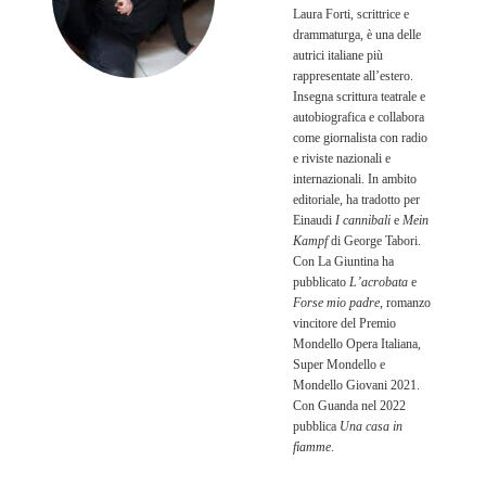
Laura Forti, scrittrice e
drammaturga, è una delle
autrici italiane più
rappresentate all’estero.
Insegna scrittura teatrale e
auto­biografica e collabora
come giornalista con radio
e riviste nazionali e
internazionali. In ambito
editoriale, ha tradotto per
Einaudi
I cannibali
e
Mein
Kampf
di George Tabori.
Con La Giuntina ha
pubblicato
L’acrobata
e
Forse mio padre
, romanzo
vincitore del Premio
Mondello Opera Italiana,
Super Mondello e
Mondello Giovani 2021.
Con Guanda nel 2022
pubblica
Una casa in
fiamme
.