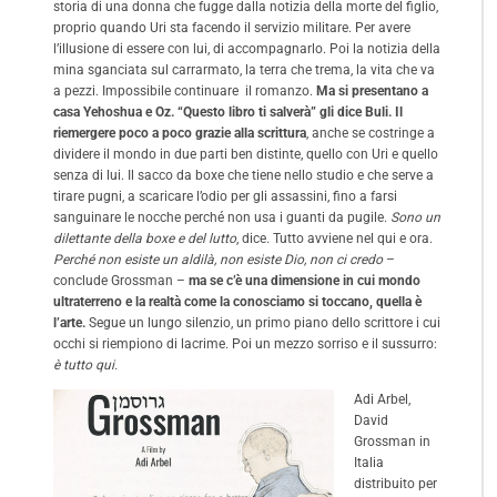
storia di una donna che fugge dalla notizia della morte del figlio,
proprio quando Uri sta facendo il servizio militare. Per avere
l’illusione di essere con lui, di accompagnarlo. Poi la notizia della
mina sganciata sul carrarmato, la terra che trema, la vita che va
a pezzi. Impossibile continuare il romanzo.
Ma si presentano a
casa Yehoshua e Oz. “Questo libro ti salverà” gli dice Buli. Il
riemergere poco a poco grazie alla scrittura
, anche se costringe a
dividere il mondo in due parti ben distinte, quello con Uri e quello
senza di lui. Il sacco da boxe che tiene nello studio e che serve a
tirare pugni, a scaricare l’odio per gli assassini, fino a farsi
sanguinare le nocche perché non usa i guanti da pugile.
Sono un
dilettante della boxe e del lutto
, dice. Tutto avviene nel qui e ora.
Perché non esiste un aldilà, non esiste Dio, non ci credo
–
conclude Grossman –
ma se c’è una dimensione in cui mondo
ultraterreno e la realtà come la conosciamo si toccano, quella è
l’arte.
Segue un lungo silenzio, un primo piano dello scrittore i cui
occhi si riempiono di lacrime. Poi un mezzo sorriso e il sussurro:
è tutto qui.
Adi Ar
bel,
David
Grossman in
Italia
distribuito per