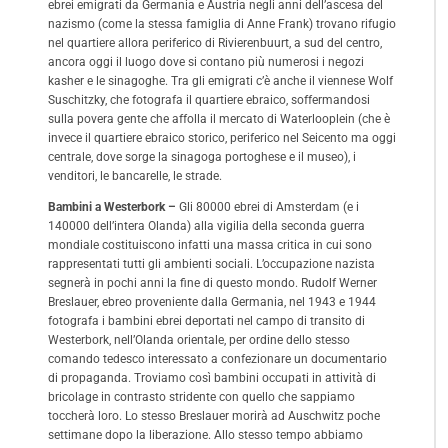
ebrei emigrati da Germania e Austria negli anni dell’ascesa del
nazismo (come la stessa famiglia di Anne Frank) trovano rifugio
nel quartiere allora periferico di Rivierenbuurt, a sud del centro,
ancora oggi il luogo dove si contano più numerosi i negozi
kasher e le sinagoghe. Tra gli emigrati c’è anche il viennese Wolf
Suschitzky, che fotografa il quartiere ebraico, soffermandosi
sulla povera gente che affolla il mercato di Waterlooplein (che è
invece il quartiere ebraico storico, periferico nel Seicento ma oggi
centrale, dove sorge la sinagoga portoghese e il museo), i
venditori, le bancarelle, le strade.
Bambini a Westerbork –
Gli 80000 ebrei di Amsterdam (e i
140000 dell’intera Olanda) alla vigilia della seconda guerra
mondiale costituiscono infatti una massa critica in cui sono
rappresentati tutti gli ambienti sociali. L’occupazione nazista
segnerà in pochi anni la fine di questo mondo. Rudolf Werner
Breslauer, ebreo proveniente dalla Germania, nel 1943 e 1944
fotografa i bambini ebrei deportati nel campo di transito di
Westerbork, nell’Olanda orientale, per ordine dello stesso
comando tedesco interessato a confezionare un documentario
di propaganda. Troviamo così bambini occupati in attività di
bricolage in contrasto stridente con quello che sappiamo
toccherà loro. Lo stesso Breslauer morirà ad Auschwitz poche
settimane dopo la liberazione. Allo stesso tempo abbiamo