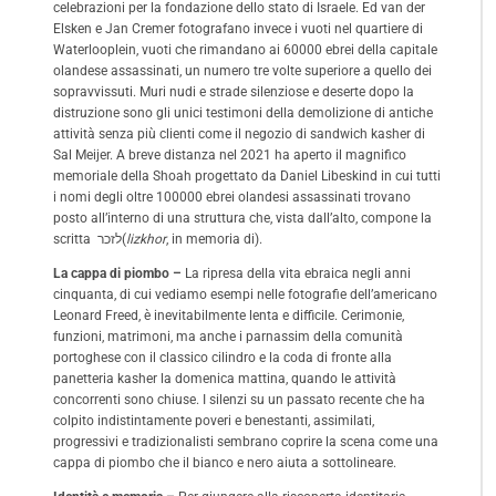
celebrazioni per la fondazione dello stato di Israele. Ed van der
Elsken e Jan Cremer fotografano invece i vuoti nel quartiere di
Waterlooplein, vuoti che rimandano ai 60000 ebrei della capitale
olandese assassinati, un numero tre volte superiore a quello dei
sopravvissuti. Muri nudi e strade silenziose e deserte dopo la
distruzione sono gli unici testimoni della demolizione di antiche
attività senza più clienti come il negozio di sandwich kasher di
Sal Meijer. A breve distanza nel 2021 ha aperto il magnifico
memoriale della Shoah progettato da Daniel Libeskind in cui tutti
i nomi degli oltre 100000 ebrei olandesi assassinati trovano
posto all’interno di una struttura che, vista dall’alto, compone la
scritta
לזכר
(
lizkhor
, in memoria di).
La cappa di piombo –
La ripresa della vita ebraica negli anni
cinquanta, di cui vediamo esempi nelle fotografie dell’americano
Leonard Freed, è inevitabilmente lenta e difficile. Cerimonie,
funzioni, matrimoni, ma anche i parnassim della comunità
portoghese con il classico cilindro e la coda di fronte alla
panetteria kasher la domenica mattina, quando le attività
concorrenti sono chiuse. I silenzi su un passato recente che ha
colpito indistintamente poveri e benestanti, assimilati,
progressivi e tradizionalisti sembrano coprire la scena come una
cappa di piombo che il bianco e nero aiuta a sottolineare.