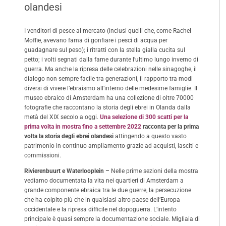
olandesi
I venditori di pesce al mercato (inclusi quelli che, come Rachel
Moffie, avevano fama di gonfiare i pesci di acqua per
guadagnare sul peso); i ritratti con la stella gialla cucita sul
petto; i volti segnati dalla fame durante l’ultimo lungo inverno di
guerra. Ma anche la ripresa delle celebrazioni nelle sinagoghe, il
dialogo non sempre facile tra generazioni, il rapporto tra modi
diversi di vivere l’ebraismo all’interno delle medesime famiglie. Il
museo ebraico di Amsterdam ha una collezione di oltre 70000
fotografie che raccontano la storia degli ebrei in Olanda dalla
metà del XIX secolo a oggi.
Una selezione di 300 scatti per la
prima volta in mostra fino a settembre 2022
racconta per la prima
volta la storia degli ebrei olandesi
attingendo a questo vasto
patrimonio in continuo ampliamento grazie ad acquisti, lasciti e
commissioni.
Rivierenbuurt
e
Waterlooplein
–
Nelle prime sezioni della mostra
vediamo documentata la vita nei quartieri di Amsterdam a
grande componente ebraica tra le due guerre, la persecuzione
che ha colpito più che in qualsiasi altro paese dell’Europa
occidentale e la ripresa difficile nel dopoguerra. L’intento
principale è quasi sempre la documentazione sociale. Migliaia di