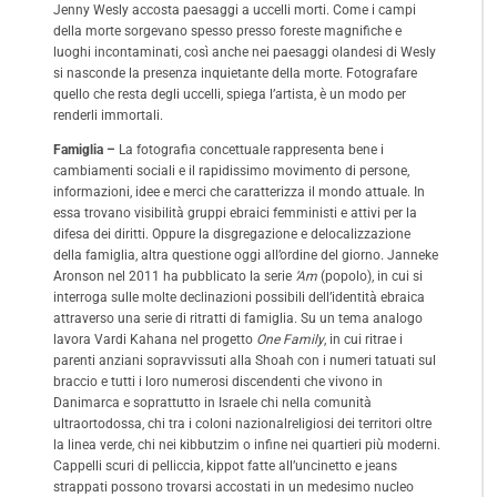
Jenny Wesly accosta paesaggi a uccelli morti. Come i campi
della morte sorgevano spesso presso foreste magnifiche e
luoghi incontaminati, così anche nei paesaggi olandesi di Wesly
si nasconde la presenza inquietante della morte. Fotografare
quello che resta degli uccelli, spiega l’artista, è un modo per
renderli immortali.
Famiglia –
La fotografia concettuale rappresenta bene i
cambiamenti sociali e il rapidissimo movimento di persone,
informazioni, idee e merci che caratterizza il mondo attuale. In
essa trovano visibilità gruppi ebraici femministi e attivi per la
difesa dei diritti. Oppure la disgregazione e delocalizzazione
della famiglia, altra questione oggi all’ordine del giorno. Janneke
Aronson nel 2011 ha pubblicato la serie
‘Am
(popolo), in cui si
interroga sulle molte declinazioni possibili dell’identità ebraica
attraverso una serie di ritratti di famiglia. Su un tema analogo
lavora Vardi Kahana nel progetto
One Family
, in cui ritrae i
parenti anziani sopravvissuti alla Shoah con i numeri tatuati sul
braccio e tutti i loro numerosi discendenti che vivono in
Danimarca e soprattutto in Israele chi nella comunità
ultraortodossa, chi tra i coloni nazionalreligiosi dei territori oltre
la linea verde, chi nei kibbutzim o infine nei quartieri più moderni.
Cappelli scuri di pelliccia, kippot fatte all’uncinetto e jeans
strappati possono trovarsi accostati in un medesimo nucleo