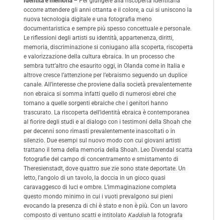
Identità e memoria –
Per giungere alla riscoperta identitaria
occorre attendere gli anni ottanta e il colore, a cui si uniscono la
nuova tecnologia digitale e una fotografia meno
documentaristica e sempre più spesso concettuale e personale.
Le riflessioni degli artisti su identità, appartenenza, diritti,
memoria, discriminazione si coniugano alla scoperta, riscoperta
e valorizzazione della cultura ebraica. In un processo che
sembra tutt’altro che esaurito oggi, in Olanda come in Italia e
altrove cresce l’attenzione per l’ebraismo seguendo un duplice
canale. All’interesse che proviene dalla società prevalentemente
non ebraica si somma infatti quello di numerosi ebrei che
tornano a quelle sorgenti ebraiche che i genitori hanno
trascurato. La riscoperta dell’identità ebraica è contemporanea
al fiorire degli studi e al dialogo con i testimoni della Shoah che
per decenni sono rimasti prevalentemente inascoltati o in
silenzio. Due esempi sul nuovo modo con cui giovani artisti
trattano il tema della memoria della Shoah. Leo Divendal scatta
fotografie del campo di concentramento e smistamento di
Theresienstadt, dove quattro sue zie sono state deportate. Un
letto, l’angolo di un tavolo, la doccia in un gioco quasi
caravaggesco di luci e ombre. L’immaginazione completa
questo mondo minimo in cui i vuoti prevalgono sui pieni
evocando la presenza di chi è stato e non è più. Con un lavoro
composto di ventuno scatti e intitolato
Kaddish
la fotografa