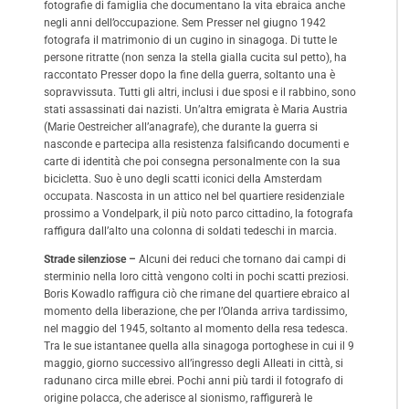
fotografie di famiglia che documentano la vita ebraica anche
negli anni dell’occupazione. Sem Presser nel giugno 1942
fotografa il matrimonio di un cugino in sinagoga. Di tutte le
persone ritratte (non senza la stella gialla cucita sul petto), ha
raccontato Presser dopo la fine della guerra, soltanto una è
sopravvissuta. Tutti gli altri, inclusi i due sposi e il rabbino, sono
stati assassinati dai nazisti. Un’altra emigrata è Maria Austria
(
Marie Oestreicher
all’anagrafe), che durante la guerra si
nasconde e partecipa alla resistenza falsificando documenti e
carte di identità che poi consegna personalmente con la sua
bicicletta. Suo è uno degli scatti iconici della Amsterdam
occupata. Nascosta in un attico nel bel quartiere residenziale
prossimo a Vondelpark, il più noto parco cittadino, la fotografa
raffigura dall’alto una colonna di soldati tedeschi in marcia.
Strade silenziose –
Alcuni dei reduci che tornano dai campi di
sterminio nella loro città vengono colti in pochi scatti preziosi.
Boris Kowadlo raffigura ciò che rimane del quartiere ebraico al
momento della liberazione, che per l’Olanda arriva tardissimo,
nel maggio del 1945, soltanto al momento della resa tedesca.
Tra le sue istantanee quella alla sinagoga portoghese in cui il 9
maggio, giorno successivo all’ingresso degli Alleati in città, si
radunano circa mille ebrei. Pochi anni più tardi il fotografo di
origine polacca, che aderisce al sionismo, raffigurerà le