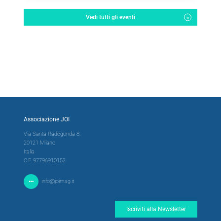
Vedi tutti gli eventi
Associazione JOI
Via Santa Radegonda 8,
20121 Milano
Italia
C.F. 97796910152
info@joimag.it
Iscriviti alla Newsletter