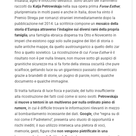
insalata, aglio e finocchio selvatico. Sono alcuni dei frammenti
raccolti da
Katja Petrowskaja
nella sua opera prima
Forse Esther
,
pluripremiata in molti paesi e anche in Italia, dove ha vinto il
Premio Strega per romanzi stranieri immediatamente dopo la
pubblicazione nel 2014. La scrittrice compone un
mosaico della
storia d’Europa attraverso l’indagine sui diversi rami della propria
famiglia
, una famiglia ebraica dispersa tra Otto e Novecento in
imperi che esistono oggi solo sulle pagine dei libri di storia o
sulle antiche mappe, da quello austroungarico a quello dello zar
fino a quello sovietico. La ricostruzione di cui
Forse Esther
è il
risultato non è per nulla lineare, non muove sotto gli auspici di
granitiche sicurezze ma si fa forte della stessa oscurità che pure
scalfisce, gettando luce su un gigantesco passato dimenticato
grazie a brandelli di storie, un pugno di parole, nomi, qualche
documento e qualche immagine.
Si tratta tuttavia di luce fioca e parziale, del tutto insufficiente
alla ricostruzione dei fatti così come si sono svolti.
Petrowskaja
si muove a tentoni in un multiverso per nulla ordinato pieno di
rumore,
in cui è difficile trovare le informazioni rilevanti in mezzo
al bombardamento incessante dei dati.
Google,
che “regna su di
noi come il Padreterno”, presenta uno stuolo di opportunità e
rischi inediti; il suo utilizzo interseca una pletora di voci,
memorie, gesti, figure che
non vengono pietrificate in una