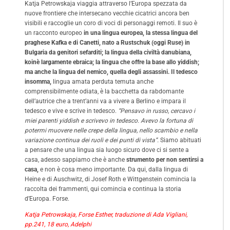
Katja Petrowskaja viaggia attraverso l’Europa spezzata da
nuove frontiere che intersecano vecchie cicatrici ancora ben
visibili e raccoglie un coro di voci di personaggi remoti. Il suo è
un racconto europeo
in una lingua europea, la stessa lingua del
praghese Kafka e di Canetti, nato a Rustschuk (oggi Ruse) in
Bulgaria da genitori sefarditi; la lingua della civiltà danubiana,
koinè largamente ebraica; la lingua che offre la base allo yiddish;
ma anche la lingua del nemico, quella degli assassini.
Il tedesco
insomma,
lingua amata perduta temuta anche
comprensibilmente odiata, è la bacchetta da rabdomante
dell’autrice che a trent’anni va a vivere a Berlino e impara il
tedesco e vive e scrive in tedesco.
“Pensavo in russo, cercavo i
miei parenti yiddish e scrivevo in tedesco. Avevo la fortuna di
potermi muovere nelle crepe della lingua, nello scambio e nella
variazione continua dei ruoli e dei punti di vista”.
Siamo abituati
a pensare che una lingua sia luogo sicuro dove ci si sente a
casa, adesso sappiamo che è anche
strumento per non sentirsi a
casa,
e non è cosa meno importante. Da qui, dalla lingua di
Heine e di Auschwitz, di Josef Roth e Wittgenstein comincia la
raccolta dei frammenti, qui comincia e continua la storia
d’Europa. Forse.
Katja Petrowskaja, Forse Esther, traduzione di Ada Vigliani,
pp.241, 18 euro, Adelphi