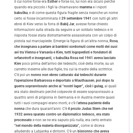
il cui nome forse era
Esther
e forse no, lui non era sicuro perché
quando era piccolo i figli la chiamavano
mamma
e i nipoti
babuška
, e di come questa figura fragile senza neanche un nome
certo si fosse incamminata il
29 settembre 1941
con tutti gli altri
ebrei di Kiev verso la forra di
Babij Jar
, avesse forse chiesto
informazioni sulla strada da seguire a un soldato tedesco e in
risposta fosse stata distrattamente assassinata con un colpo di
pistola sul marciapiede. Emerge la figura di un’altra nonna,
Rosa
,
che insegnava a parlare ai bambini sordomuti come molti dei suoi
avi tra Vienna e Varsavia e Kiev, tutti logopedisti e fondatori di
orfanotrofi e insegnanti,
e
babuška Rosa nel 1941 aveva lasciato
Kiev
poco prima dell’arrivo dei tedeschi, cioè della morte, su un
carretto insieme alle due figlie, tra cui la madre della scrittrice.
C’è poi un
nonno non ebreo catturato dai tedeschi durante
l’operazione Barbarossa e deportato a Mauthausen
,
poi dopo la
guerra sopravvissuto anche ai “nostri lager”, cioè i gulag
, ai quali
era stato destinato perché colpevole di essere sopravvissuto a
quattro anni di prigionia in Germania e in Austria mentre quasi
tutti i suoi compagni erano morti, e c’è l’
attesa paziente della
nonna
che dura quarant’anni. C’è
il prozio Judas Stern
che nel
1932 aveva sparato contro un diplomatico tedesco, era stato
processato
e non se ne era saputo più nulla, era certo entrato
“nel mondo della materia disorganizzata”,
come si diceva
alludendo a Lubjanka e dintorni. C’è un
bisnonno che aveva