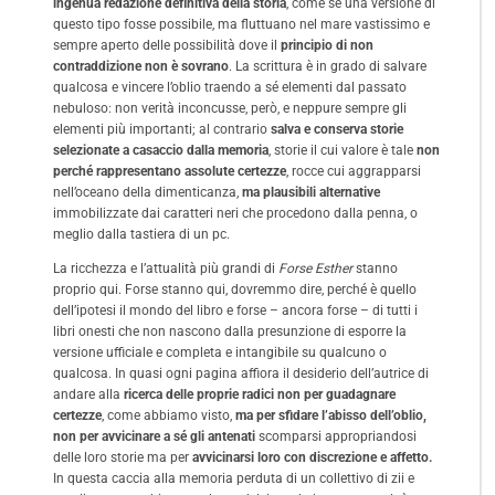
ingenua redazione definitiva della storia
, come se una versione di
questo tipo fosse possibile, ma fluttuano nel mare vastissimo e
sempre aperto delle possibilità dove il
principio di non
contraddizione non è sovrano
. La scrittura è in grado di salvare
qualcosa e vincere l’oblio traendo a sé elementi dal passato
nebuloso: non verità inconcusse, però, e neppure sempre gli
elementi più importanti; al contrario
salva e conserva storie
selezionate a casaccio dalla memoria
, storie il cui valore è tale
non
perché rappresentano assolute certezze
, rocce cui aggrapparsi
nell’oceano della dimenticanza,
ma plausibili alternative
immobilizzate dai caratteri neri che procedono dalla penna, o
meglio dalla tastiera di un pc.
La ricchezza e l’attualità più grandi di
Forse Esther
stanno
proprio qui. Forse stanno qui, dovremmo dire, perché è quello
dell’ipotesi il mondo del libro e forse – ancora forse – di tutti i
libri onesti che non nascono dalla presunzione di esporre la
versione ufficiale e completa e intangibile su qualcuno o
qualcosa. In quasi ogni pagina affiora il desiderio dell’autrice di
andare alla
ricerca delle proprie radici non per guadagnare
certezze
, come abbiamo visto,
ma per sfidare l’abisso dell’oblio,
non per avvicinare a sé gli antenati
scomparsi appropriandosi
delle loro storie ma per
avvicinarsi loro con discrezione e affetto.
In questa caccia alla memoria perduta di un collettivo di zii e