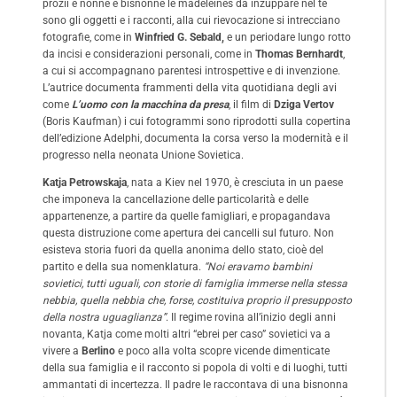
prozii e nonne e bisnonne le madeleines da inzuppare nel tè
sono gli oggetti e i racconti, alla cui rievocazione si intrecciano
fotografie, come in
Winfried G. Sebald,
e un periodare lungo rotto
da incisi e considerazioni personali, come in
Thomas Bernhardt
,
a cui si accompagnano parentesi introspettive e di invenzione.
L’autrice documenta frammenti della vita quotidiana degli avi
come
L’uomo con la macchina da presa
, il film di
Dziga Vertov
(Boris Kaufman) i cui fotogrammi sono riprodotti sulla copertina
dell’edizione Adelphi, documenta la corsa verso la modernità e il
progresso nella neonata Unione Sovietica.
Katja Petrowskaja
, nata a Kiev nel 1970, è cresciuta in un paese
che imponeva la cancellazione delle particolarità e delle
appartenenze, a partire da quelle famigliari, e propagandava
questa distruzione come apertura dei cancelli sul futuro. Non
esisteva storia fuori da quella anonima dello stato, cioè del
partito e della sua nomenklatura.
“Noi eravamo bambini
sovietici, tutti uguali, con storie di famiglia immerse nella stessa
nebbia, quella nebbia che, forse, costituiva proprio il presupposto
della nostra uguaglianza”
. Il regime rovina all’inizio degli anni
novanta, Katja come molti altri “ebrei per caso” sovietici va a
vivere a
Berlino
e poco alla volta scopre vicende dimenticate
della sua famiglia e il racconto si popola di volti e di luoghi, tutti
ammantati di incertezza. Il padre le raccontava di una bisnonna