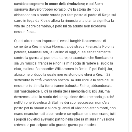
cambiato cognome in onore della rivoluzione
, e poi Stern
suonava davvero troppo ebraico. C’è la storia del ficus
abbandonato a bordo strada per fare posto al padre di Katja sul
carro in fuga da Kiev, e allora la rinuncia alla pianta significa la
vita del padre bambino, e però lui da adulto non ricordava
nessun ficus…
Quasi altrettanto importanti, ecco i luoghi: il casermone di
cemento a Kiev in ulica Florencii, cioè strada Firenze, la Polonia
perduta, Mauthausen, la Berlino di oggi, quasi fanaticamente
contro la guerra al punto da dare per scontato che Bombardier
sia un musical francese e non la minaccia di radere al suolo la
città, e allora Bombardier Wilkommen in Berlin. E poi Babij Jar,
abisso nero, dopo la quale non esistono più ebrei a Kiev, il 28
settembre in città vivevano ancora 34.000 ebrei e la sera del 30
nessuno, tutti nella forra tranne babuška Esther, abbandonata
sul marciapiede. E c’è la
storia della memoria di Babij Jar
, ma
dovremmo dire la storia della negazione della memoria, perché
nell’Unione Sovietica di Stalin e dei suoi successori non c’era
posto per la Shoah e allora gli ebrei di Kiev non erano morti, non
erano neanche nati a ben vedere, semplicemente non erano, tutti
i popoli sovietici avevano patito nella stessa misura l’invasione
tedesca e partecipato alla grande guerra patriottica.