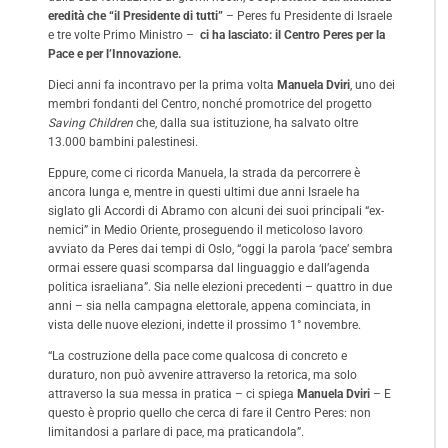
eredità che “il Presidente di tutti”
– Peres fu Presidente di Israele
e tre volte Primo Ministro –
ci ha lasciato: il Centro Peres per la
Pace e per l’Innovazione.
Dieci anni fa incontravo per la prima volta
Manuela Dviri
, uno dei
membri fondanti del Centro, nonché promotrice del progetto
Saving Children
che, dalla sua istituzione, ha salvato oltre
13.000 bambini palestinesi.
Eppure, come ci ricorda Manuela, la strada da percorrere è
ancora lunga e, mentre in questi ultimi due anni Israele ha
siglato gli Accordi di Abramo con alcuni dei suoi principali “ex-
nemici” in Medio Oriente, proseguendo il meticoloso lavoro
avviato da Peres dai tempi di Oslo, “oggi la parola ‘pace’ sembra
ormai essere quasi scomparsa dal linguaggio e dall’agenda
politica israeliana”. Sia nelle elezioni precedenti – quattro in due
anni – sia nella campagna elettorale, appena cominciata, in
vista delle nuove elezioni, indette il prossimo 1° novembre.
“La costruzione della pace come qualcosa di concreto e
duraturo, non può avvenire attraverso la retorica, ma solo
attraverso la sua messa in pratica – ci spiega
Manuela Dviri
– E
questo è proprio quello che cerca di fare il Centro Peres: non
limitandosi a parlare di pace, ma praticandola”.