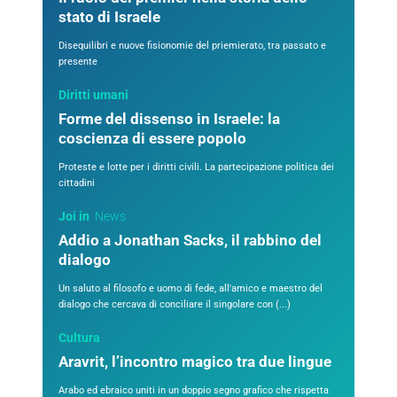
stato di Israele
Disequilibri e nuove fisionomie del priemierato, tra passato e
presente
Diritti umani
Forme del dissenso in Israele: la
coscienza di essere popolo
Proteste e lotte per i diritti civili. La partecipazione politica dei
cittadini
Joi in
News
Addio a Jonathan Sacks, il rabbino del
dialogo
Un saluto al filosofo e uomo di fede, all'amico e maestro del
dialogo che cercava di conciliare il singolare con (...)
Cultura
Aravrit, l’incontro magico tra due lingue
Arabo ed ebraico uniti in un doppio segno grafico che rispetta