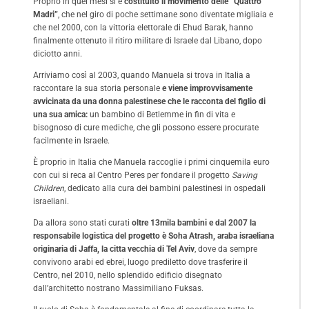
Proprio in quei mesi si è
costituito il movimento delle “Quattro
Madri”
, che nel giro di poche settimane sono diventate migliaia e
che nel 2000, con la vittoria elettorale di Ehud Barak, hanno
finalmente ottenuto il ritiro militare di Israele dal Libano, dopo
diciotto anni.
Arriviamo così al 2003, quando Manuela si trova in Italia a
raccontare la sua storia personale
e viene improvvisamente
avvicinata da una donna palestinese che le racconta del figlio di
una sua amica:
un bambino di Betlemme in fin di vita e
bisognoso di cure mediche, che gli possono essere procurate
facilmente in Israele.
È proprio in Italia che Manuela raccoglie i primi cinquemila euro
con cui si reca al Centro Peres per fondare il progetto
Saving
Children
, dedicato alla cura dei bambini palestinesi in ospedali
israeliani.
Da allora sono stati curati
oltre 13mila bambini e dal 2007 la
responsabile logistica del progetto è Soha Atrash, araba israeliana
originaria di Jaffa, la citta vecchia di Tel Aviv
, dove da sempre
convivono arabi ed ebrei, luogo prediletto dove trasferire il
Centro, nel 2010, nello splendido edificio disegnato
dall’architetto nostrano Massimiliano Fuksas.