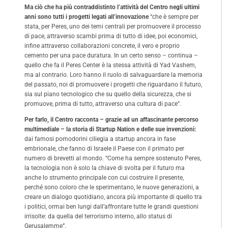
Ma ciò che ha più contraddistinto l’attività del Centro negli ultimi
anni sono tutti i progetti legati all’innovazione
“che è sempre per
stata, per Peres, uno dei temi centrali per promuovere il processo
di pace, attraverso scambi prima di tutto di idee, poi economici,
infine attraverso collaborazioni concrete, il vero e proprio
cemento per una pace duratura. In un certo senso – continua –
quello che fa il Peres Center è la stessa attività di Yad Vashem,
ma al contrario. Loro hanno il ruolo di salvaguardare la memoria
del passato, noi di promuovere i progetti che riguardano il futuro,
sia sul piano tecnologico che su quello della sicurezza, che si
promuove, prima di tutto, attraverso una cultura di pace”.
Per farlo, il Centro racconta – grazie ad un affascinante percorso
multimediale – la storia di Startup Nation e delle sue invenzioni:
dai famosi pomodorini ciliegia a startup ancora in fase
embrionale, che fanno di Israele il Paese con il primato per
numero di brevetti al mondo. “Come ha sempre sostenuto Peres,
la tecnologia non è solo la chiave di svolta per il futuro ma
anche lo strumento principale con cui costruire il presente,
perché sono coloro che le sperimentano, le nuove generazioni, a
creare un dialogo quotidiano, ancora più importante di quello tra
i politici, ormai ben lungi dall’affrontare tutte le grandi questioni
irrisolte: da quella del terrorismo interno, allo status di
Gerusalemme”.