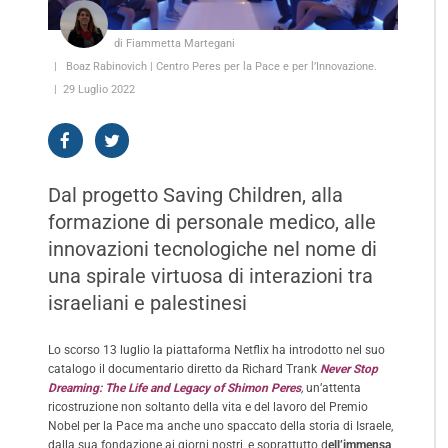
di Fiammetta Martegani
Boaz Rabinovich | Centro Peres per la Pace e per l’Innovazione.
29 Luglio 2022
Dal progetto Saving Children, alla
formazione di personale medico, alle
innovazioni tecnologiche nel nome di
una spirale virtuosa di interazioni tra
israeliani e palestinesi
Lo scorso 13 luglio la piattaforma Netflix ha introdotto nel suo
catalogo il documentario diretto da Richard Trank
Never Stop
Dreaming: The Life and Legacy of Shimon Peres
,
un’attenta
ricostruzione non soltanto della vita e del lavoro del Premio
Nobel per la Pace ma anche uno spaccato della storia di Israele,
dalla sua fondazione ai giorni nostri, e soprattutto d
ell’immensa