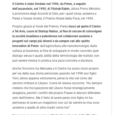
Il Centro è stato fondato nel 1996, da Peres, a seguito
dell’assassinio, nel 1995, di Yitzhak Rabin,
allora Primo Ministro
e promotore degli Accordi di Oslo, per i quali vinse, assieme a
Peres e Yasser Arafat, il Premio Nobel della Pace, nel 1994.
Proprio grazie ai fondi del Premio, Peres
riuscì ad aprire il Centro
a Tel Aviv, cuore di Startup Nation, al fine di cercare di coinvolgere
la società israeliana e palestinese nel collaborare assieme a
progetti nei campi più diversi e da sempre cari allo spirito
innovativo di Peres
: dall’agricoltura alle nanotecnologie, dalla
cultura al business, al fine di sviluppare in modo concreto quel
dialogo senza il quale, aldilà della terminologia dei trattati, non
può essere messa in pratica una pace concreta e duratura.
Anche l’incontro tra Manuela e il Centro ha avuto inizio proprio
per via della sua storia personale, quando nel 1998 suo figlio
Yoni, allora appena ventunenne, perse la vita nel corso del
servizio militare in Libano. Come lei stessa racconta: “Ho sempre
creduto che l’occupazione del Libano fosse strategicamente
sbagliata, perché i confini del proprio Paese si devono difendere
solo dall’interno. Ma il fatto di avere perso mio figlio mi ha
permesso di avere un megafono con cui far sentire la mia voce
assieme a quella di altre madri come me.”