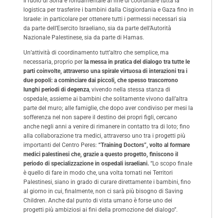
Il ruolo di Soha è fondamentale al fine di coordinare tutta la
logistica per trasferire i bambini dalla Cisgiordania e Gaza fino in
Israele: in particolare per ottenere tutti i permessi necessari sia
da parte dell’Esercito Israeliano, sia da parte dell’Autorità
Nazionale Palestinese, sia da parte di Hamas.
Un’attività di coordinamento tutt’altro che semplice, ma
necessaria, proprio per
la messa in pratica del dialogo tra tutte le
parti coinvolte, attraverso una spirale virtuosa di interazioni tra i
due popoli: a cominciare dai piccoli, che spesso trascorrono
lunghi periodi di degenza
, vivendo nella stessa stanza di
ospedale, assieme ai bambini che solitamente vivono dall’altra
parte del muro; alle famiglie, che dopo aver condiviso per mesi la
sofferenza nel non sapere il destino dei propri figli, cercano
anche negli anni a venire di rimanere in contatto tra di loto; fino
alla collaborazione tra medici, attraverso uno tra i progetti più
importanti del Centro Peres:
“Training Doctors”, volto al formare
medici palestinesi che, grazie a questo progetto, finiscono il
periodo di specializzazione in ospedali israeliani.
“Lo scopo finale
è quello di fare in modo che, una volta tornati nei Territori
Palestinesi, siano in grado di curare direttamente i bambini, fino
al giorno in cui, finalmente, non ci sarà più bisogno di Saving
Children. Anche dal punto di vista umano è forse uno dei
progetti più ambiziosi ai fini della promozione del dialogo”.