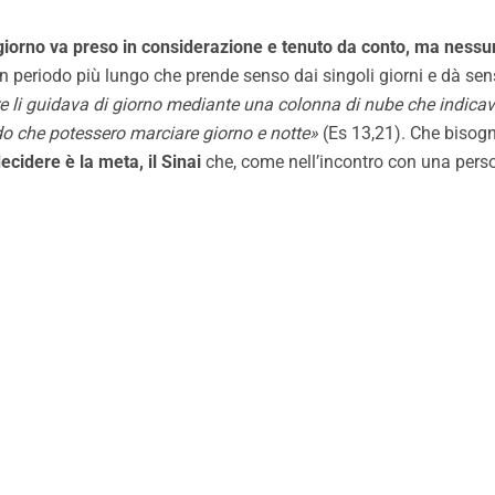
 giorno va preso in considerazione e tenuto da conto, ma nessu
 un periodo più lungo che prende senso dai singoli giorni e dà sen
re li guidava di giorno mediante una colonna di nube che indica
odo che potessero marciare giorno e notte»
(Es 13,21). Che bisogn
ecidere è la meta, il Sinai
che, come nell’incontro con una persona