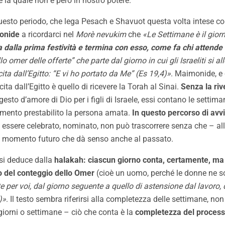
la quale non è però in nostro potere.
 questo periodo, che lega Pesach e Shavuot questa volta intese 
onide
a ricordarci nel
Morè nevukim
che
«Le Settimane è il gior
ia dalla prima festività e termina con esso, come fa chi attende
 omer delle offerte” che parte dal giorno in cui gli Israeliti si al
cita dall’Egitto: “E vi ho portato da Me” (Es 19,4)»
. Maimonide, e 
ta dall’Egitto è quello di ricevere la Torah al Sinai.
Senza la riv
esto d’amore di Dio per i figli di Israele, essi contano le settim
omento prestabilito la persona amata.
In questo percorso di avv
e essere celebrato, nominato, non può trascorrere senza che – all
 il momento futuro che dà senso anche al passato.
 si deduce dalla
halakah: ciascun giorno conta, certamente, ma so
go del conteggio dello Omer
(cioè un uomo, perché le donne ne 
e per voi, dal giorno seguente a quello di astensione dal lavoro, 
)»
. Il testo sembra riferirsi alla completezza delle settimane, non 
giorni o settimane – ciò che conta è la
completezza del proces