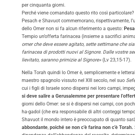
per cinquanta giorni.
Perché viene comandato questo rito così particolare
Pesach e Shavuot commemorano, rispettivamente, l’uscit
dello Omer non si fa alcun riferimento a questo:
Pesa
Tempio un’offerta farinacea (insieme a sacrifici anima
omer che deve essere agitato, sette settimane che sia
farinacea di prodotti nuovi al Signore. Dalle vostre se
lievitato, saranno primizie al Signore»
(Lv 23,15-17).
Nella Torah quindi lo Omer è, semplicemente e letteralm
maestro spagnolo vissuto nel XIII secolo, nel suo
Sef
cui i figli di Israele sono dispersi nei loro campi, impe
si deve salire a Gerusalemme per presentare l’offer
giorni dello Omer: se si è dispersi nei campi, con poche 
ha-gadol (che era responsabile di altri conteggi tempo
Shavuot il mondo intero è preoccupato di quanto sarà
abbondante
,
poiché se non c’è farina non c’è Torah.