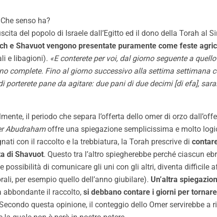
? Che senso ha?
a del popolo di Israele dall’Egitto ed il dono della Torah al Sina
ch e Shavuot vengono presentate puramente come feste agric
li e libagioni).
«E conterete per voi, dal giorno seguente a quello 
no complete. Fino al giorno successivo alla settima settimana co
di porterete pane da agitare: due pani di due decimi [di efa], sar
ente, il periodo che separa l’offerta dello omer di orzo dall’offer
er Abudraham
offre una spiegazione semplicissima e molto logica
gnati con il raccolto e la trebbiatura, la Torah prescrive di
contare
ta di Shavuot
. Questo tra l’altro spiegherebbe perché ciascun e
possibilità di comunicare gli uni con gli altri, diventa difficile a
rali, per esempio quello dell’anno giubilare).
Un’altra spiegazio
 abbondante il raccolto,
si debbano contare i giorni per tornar
Secondo questa opinione, il conteggio dello Omer servirebbe a ri