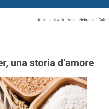
Joi in
Joi with
Voci
Hebraica
Cultu
er, una storia d’amore