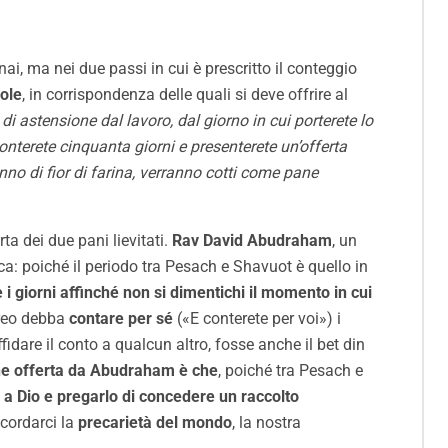
i, ma nei due passi in cui è prescritto il conteggio
ole
, in corrispondenza delle quali si deve offrire al
di astensione dal lavoro, dal giorno in cui porterete lo
nterete cinquanta giorni e presenterete un’offerta
anno di fior di farina, verranno cotti come pane
ta dei due pani lievitati.
Rav David Abudraham
, un
: poiché il periodo tra Pesach e Shavuot è quello in
 i giorni affinché non si dimentichi il momento in cui
breo debba
contare per sé
(«E conterete per voi») i
ffidare il conto a qualcun altro, fosse anche il bet din
ne offerta da Abudraham è che
, poiché tra Pesach e
e a Dio e pregarlo di concedere un raccolto
cordarci la
precarietà del mondo
, la nostra