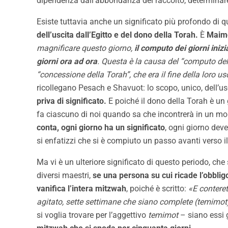
dipendenza dall’abbondanza del raccolto, determinare 
Esiste tuttavia anche un significato più profondo di
dell’uscita dall’Egitto e del dono della Torah.
È
Maim
magnificare questo giorno,
il computo dei giorni iniz
giorni ora ad ora
. Questa è la causa del “computo dello
“concessione della Torah”, che era il fine della loro us
ricollegano Pesach e Shavuot: lo scopo, unico, dell’usci
priva di significato.
E poiché il dono della Torah è un g
fa ciascuno di noi quando sa che incontrerà in un m
conta, ogni giorno ha un significato
, ogni giorno dev
si enfatizzi che si è compiuto un passo avanti verso
Ma vi è un ulteriore significato di questo periodo, che
diversi maestri,
se una persona su cui ricade l’obbli
vanifica l’intera mitzwah
, poiché è scritto:
«E conteret
agitato, sette settimane che siano complete (temimot
si voglia trovare per l’aggettivo
temimot
– siano essi 