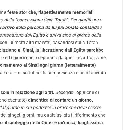
come
feste storiche, rispettivamente memoriali
no della “concessione della Torah”
.
Per glorificare e
 l’arrivo della persona da lui più amata contando i
lontanarono dall’Egitto e arriva sino al giorno della
con lui molti altri maestri, basandosi sulla Torah
elazione al Sinai, la liberazione dall’Egitto sarebbe
ane ed i giorni che li separano da quell’incontro, come
icinamento al Sinai ogni giorno (letteralmente)
a sera – si sottolinei la sua presenza e così facendo
lo in relazione agli altri.
Secondo l’opinione di
sono esentate)
dimentica di contare un giorno,
dal giorno in cui porterete lo omer che deve essere
dei singoli giorni, ma qualsiasi sia il riferimento che
so
:
il conteggio dello Omer è un’unica, lunghissima