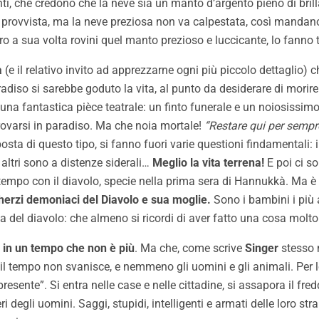
i, che credono che la neve sia un manto d’argento pieno di brillan
e provvista, ma la neve preziosa non va calpestata, così mandan
ro a sua volta rovini quel manto prezioso e luccicante, lo fanno
a
(e il relativo invito ad apprezzarne ogni più piccolo dettaglio)
diso si sarebbe goduto la vita, al punto da desiderare di morire.
a fantastica pièce teatrale: un finto funerale e un noiosissimo 
trovarsi in paradiso. Ma che noia mortale!
“Restare qui per semp
posta di questo tipo, si fanno fuori varie questioni findamentali:
 altri sono a distenze siderali…
Meglio la vita terrena!
E poi ci s
 tempo con il diavolo, specie nella prima sera di Hannukkà. Ma è
 scherzi demoniaci del Diavolo e sua moglie.
Sono i bambini i più at
a del diavolo: che almeno si ricordi di aver fatto una cosa molto
 in un tempo che non è più
. Ma che, come scrive
Singer
stesso n
il tempo non svanisce, e nemmeno gli uomini e gli animali. Per lo s
nte”. Si entra nelle case e nelle cittadine, si assapora il freddo
i degli uomini. Saggi, stupidi, intelligenti e armati delle loro s