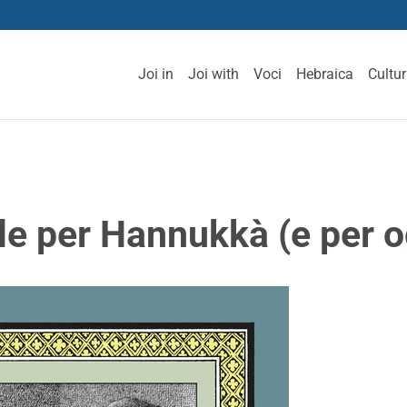
Joi in
Joi with
Voci
Hebraica
Cultu
ole per Hannukkà (e per o