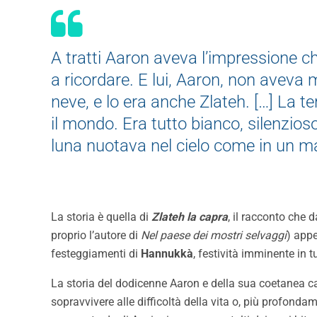
A tratti Aaron aveva l’impressione c
a ricordare. E lui, Aaron, non aveva m
neve, e lo era anche Zlateh. […] La 
il mondo. Era tutto bianco, silenzios
luna nuotava nel cielo come in un m
La storia è quella di
Zlateh la capra
, il racconto che d
proprio l’autore di
Nel paese dei mostri selvaggi
) app
festeggiamenti di
Hannukkà
, festività imminente in 
La storia del dodicenne Aaron e della sua coetanea c
sopravvivere alle difficoltà della vita o, più profond