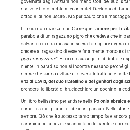
governata dagli Anziani non meno stolti dei suoi bitant
risolvere i loro problemi economici. Decidono di farn
cittadini di non uscire . Ma per paura che il messagge
L’ironia non manca mai. Come quell’
amore per la vit
parabola di un ragazzino pigro che credeva che in para
salvarlo con una messa in scena famigliare degna di un
credere al ragazzino di essere finalmente morto e di 
può ammazzarsi”
. E con un susseguirsi di botta e ris
niente, in paradiso non si incontra nessuno perché gli
nonne che sanno evitare di doversi intrattenere notte
vita di David, del suo fratellino e dei genitori dagli
prendersi la libertà di bruciacchiare un pochino la cod
Un libro bellissimo per andare nella
Polonia ebraica e
come lo sono gli anni e i decenni passati. Nelle storie 
sempre. Ciò che è successo tanto tempo fa è ancora prese
cammina nella neve e si ascoltano le parole e i pensier