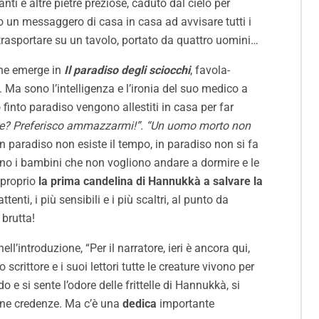
ti e altre pietre preziose, caduto dal cielo per
o un messaggero di casa in casa ad avvisare tutti i
 trasportare su un tavolo, portato da quattro uomini…
 che emerge in
Il paradiso degli sciocchi
, favola-
 Ma sono l’intelligenza e l’ironia del suo medico a
finto paradiso vengono allestiti in casa per far
re? Preferisco ammazzarmi!”. “Un uomo morto non
 in paradiso non esiste il tempo, in paradiso non si fa
ono i bambini che non vogliono andare a dormire e le
 proprio
la prima candelina di Hannukkà a salvare la
tenti, i più sensibili e i più scaltri, al punto da
 brutta!
ell’introduzione, “Per il narratore, ieri è ancora qui,
crittore e i suoi lettori tutte le creature vivono per
 e si sente l’odore delle frittelle di Hannukkà, si
trane credenze. Ma c’è una
dedica
importante