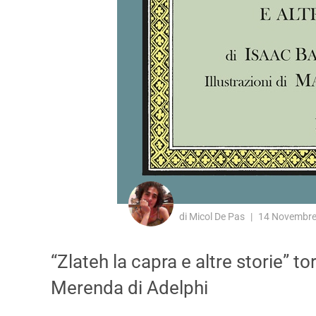
di Micol De Pas
14 Novembre
“Zlateh la capra e altre storie” to
Merenda di Adelphi