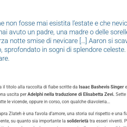
he non fosse mai esistita l’estate e che ne
ai avuto un padre, una madre o delle sorelle.
terza notte smise di nevicare […] Aaron si s
o, sprofondato in sogni di splendore celeste. 
are.
a il titolo alla raccolta di fiabe scritte da
Isaac Bashevis Singer
e
ena uscita per
Adelphi nella traduzione di Elisabetta Zevi.
Sette 
tutte le vicende, oppure in corso, con qualche diavoleria…
apra Zlateh è una favola d’amore, una storia sul rispetto e una
amente, su quanto sia importante la
soliderietà
tra esseri viventi. P