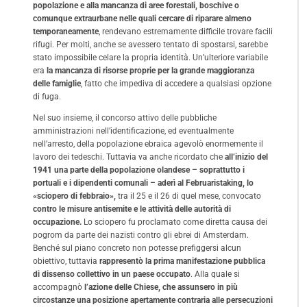
popolazione e alla mancanza di aree forestali, boschive o
comunque extraurbane nelle quali cercare di riparare almeno
temporaneamente
, rendevano estremamente difficile trovare facili
rifugi. Per molti, anche se avessero tentato di spostarsi, sarebbe
stato impossibile celare la propria identità. Un’ulteriore variabile
era
la mancanza di risorse proprie per la grande maggioranza
delle famiglie
, fatto che impediva di accedere a qualsiasi opzione
di fuga.
Nel suo insieme, il concorso attivo delle pubbliche
amministrazioni nell’identificazione, ed eventualmente
nell’arresto, della popolazione ebraica agevolò enormemente il
lavoro dei tedeschi. Tuttavia va anche ricordato che
all’inizio del
1941 una parte della popolazione olandese – soprattutto i
portuali e i dipendenti comunali – aderì al Februaristaking, lo
«sciopero di febbraio»,
tra il 25 e il 26 di quel mese, convocato
contro le misure antisemite e le attività delle autorità di
occupazione.
Lo sciopero fu proclamato come diretta causa dei
pogrom da parte dei nazisti contro gli ebrei di Amsterdam.
Benché sul piano concreto non potesse prefiggersi alcun
obiettivo, tuttavia
rappresentò la prima manifestazione pubblica
di dissenso collettivo in un paese occupato
. Alla quale si
accompagnò
l’azione delle Chiese, che assunsero in più
circostanze una posizione apertamente contraria alle persecuzioni