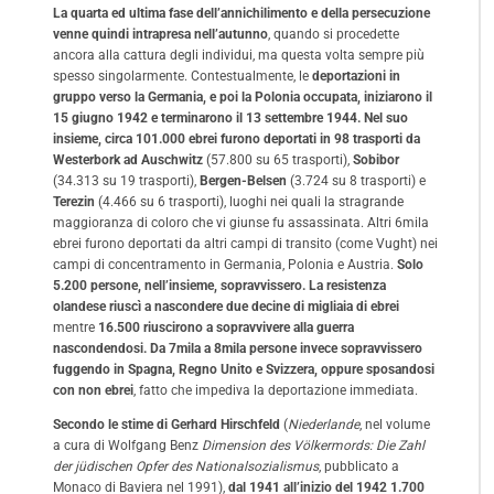
La quarta ed ultima fase dell’annichilimento e della persecuzione
venne quindi intrapresa nell’autunno
, quando si procedette
ancora alla cattura degli individui, ma questa volta sempre più
spesso singolarmente. Contestualmente, le
deportazioni in
gruppo verso la Germania, e poi la Polonia occupata, iniziarono il
15 giugno 1942 e terminarono il 13 settembre 1944. Nel suo
insieme, circa 101.000 ebrei furono deportati in 98 trasporti da
Westerbork ad Auschwitz
(57.800 su 65 trasporti),
Sobibor
(34.313 su 19 trasporti),
Bergen-Belsen
(3.724 su 8 trasporti) e
Terezin
(4.466 su 6 trasporti), luoghi nei quali la stragrande
maggioranza di coloro che vi giunse fu assassinata. Altri 6mila
ebrei furono deportati da altri campi di transito (come Vught) nei
campi di concentramento in Germania, Polonia e Austria.
Solo
5.200 persone, nell’insieme, sopravvissero.
La resistenza
olandese riuscì a nascondere due decine di migliaia di ebrei
mentre
16.500 riuscirono a sopravvivere alla guerra
nascondendosi. Da 7mila a 8mila persone invece sopravvissero
fuggendo in Spagna, Regno Unito e Svizzera, oppure sposandosi
con non ebrei
, fatto che impediva la deportazione immediata.
Secondo le stime di Gerhard Hirschfeld
(
Niederlande
, nel volume
a cura di Wolfgang Benz
Dimension des Völkermords: Die Zahl
der jüdischen Opfer des Nationalsozialismus
, pubblicato a
Monaco di Baviera nel 1991),
dal 1941 all’inizio del 1942 1.700