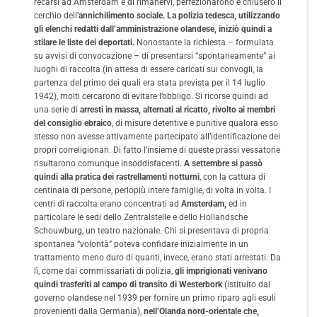
recarsi ad Amsterdam e di rimanervi, perfezionarono e chiusero il
cerchio dell’
annichilimento sociale. La polizia tedesca, utilizzando
gli elenchi redatti dall’amministrazione olandese, iniziò quindi a
stilare le liste dei deportati.
Nonostante la richiesta – formulata
su avvisi di convocazione – di presentarsi “spontaneamente” ai
luoghi di raccolta (in attesa di essere caricati sui convogli, la
partenza del primo dei quali era stata prevista per il 14 luglio
1942), molti cercarono di evitare l’obbligo. Si ricorse quindi ad
una serie di
arresti in massa, alternati al ricatto, rivolto ai membri
del consiglio ebraico
, di misure detentive e punitive qualora esso
stesso non avesse attivamente partecipato all’identificazione dei
propri correligionari. Di fatto l’insieme di queste prassi vessatorie
risultarono comunque insoddisfacenti.
A settembre si passò
quindi alla pratica dei rastrellamenti notturni
, con la cattura di
centinaia di persone, perlopiù intere famiglie, di volta in volta. I
centri di raccolta erano concentrati ad
Amsterdam,
ed in
particolare le sedi dello Zentralstelle e dello Hollandsche
Schouwburg, un teatro nazionale. Chi si presentava di propria
spontanea “volontà” poteva confidare inizialmente in un
trattamento meno duro di quanti, invece, erano stati arrestati. Da
lì, come dai commissariati di polizia,
gli imprigionati venivano
quindi trasferiti al campo di transito di Westerbork
(istituito dal
governo olandese nel 1939 per fornire un primo riparo agli esuli
provenienti dalla Germania),
nell’Olanda nord-orientale che,