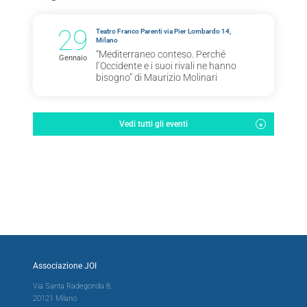
29
Teatro Franco Parenti via Pier Lombardo 14,
Milano
“Mediterraneo conteso. Perché
Gennaio
l’Occidente e i suoi rivali ne hanno
bisogno” di Maurizio Molinari
Vedi tutti gli eventi
Associazione JOI
Via Santa Radegonda 8,
20121 Milano