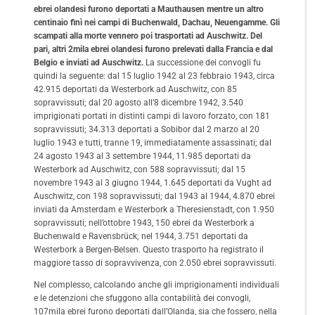
ebrei olandesi furono deportati a Mauthausen mentre un altro
centinaio finì nei campi di Buchenwald, Dachau, Neuengamme. Gli
scampati alla morte vennero poi trasportati ad Auschwitz.
Del
pari, altri 2mila ebrei olandesi furono prelevati dalla Francia e dal
Belgio e inviati ad Auschwitz.
La successione dei convogli fu
quindi la seguente: dal 15 luglio 1942 al 23 febbraio 1943, circa
42.915 deportati da Westerbork ad Auschwitz, con 85
sopravvissuti; dal 20 agosto all’8 dicembre 1942, 3.540
imprigionati portati in distinti campi di lavoro forzato, con 181
sopravvissuti; 34.313 deportati a Sobibor dal 2 marzo al 20
luglio 1943 e tutti, tranne 19, immediatamente assassinati; dal
24 agosto 1943 al 3 settembre 1944, 11.985 deportati da
Westerbork ad Auschwitz, con 588 sopravvissuti; dal 15
novembre 1943 al 3 giugno 1944, 1.645 deportati da Vught ad
Auschwitz, con 198 sopravvissuti; dal 1943 al 1944, 4.870 ebrei
inviati da Amsterdam e Westerbork a Theresienstadt, con 1.950
sopravvissuti; nell’ottobre 1943, 150 ebrei da Westerbork a
Buchenwald e Ravensbrück; nel 1944, 3.751 deportati da
Westerbork a Bergen-Belsen. Questo trasporto ha registrato il
maggiore tasso di sopravvivenza, con 2.050 ebrei sopravvissuti.
Nel complesso, calcolando anche gli imprigionamenti individuali
e le detenzioni che sfuggono alla contabilità dei convogli,
107mila ebrei furono deportati dall’Olanda, sia che fossero, nella