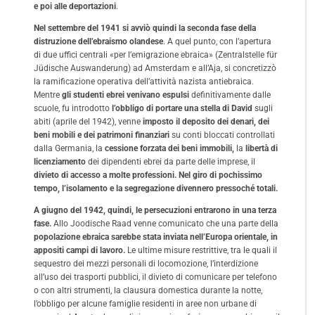
e poi alle deportazioni
.
Nel settembre del 1941 si avviò quindi la seconda fase della
distruzione dell’ebraismo olandese
. A quel punto, con l’apertura
di due uffici centrali «per l’emigrazione ebraica» (Zentralstelle für
Jüdische Auswanderung) ad Amsterdam e all’Aja, si concretizzò
la ramificazione operativa dell’attività nazista antiebraica.
Mentre
gli studenti ebrei venivano espulsi
definitivamente dalle
scuole, fu introdotto
l’obbligo di portare una stella di David
sugli
abiti (aprile del 1942), venne
imposto il deposito dei denari, dei
beni mobili e dei patrimoni finanziari
su conti bloccati controllati
dalla Germania, la
cessione forzata dei beni immobili,
la
libertà di
licenziamento
dei dipendenti ebrei da parte delle imprese, il
divieto di accesso a molte professioni.
Nel giro di pochissimo
tempo, l’isolamento e la segregazione divennero pressoché totali.
A giugno del 1942, quindi, le persecuzioni entrarono in una terza
fase.
Allo Joodische Raad venne comunicato che una parte della
popolazione ebraica sarebbe stata inviata nell’Europa orientale, in
appositi campi di lavoro.
Le ultime misure restrittive, tra le quali il
sequestro dei mezzi personali di locomozione, l’interdizione
all’uso dei trasporti pubblici, il divieto di comunicare per telefono
o con altri strumenti, la clausura domestica durante la notte,
l’obbligo per alcune famiglie residenti in aree non urbane di