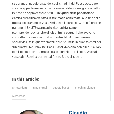
stragrande maggioranza dei casi, cittadini del Paese occupato
sia che appartenessero ad altra nazionalità. Come già si è detto,
in tutto ne sopravvissero 5.200.
Tre quarti della popolazione
ebraica prebellica era stata in tale modo annientata
. Alla fine della
guerra, risultavano in vita 35mila ebrei olandesi. Cifre più precise
parlano di
34.379 scampati o ritornati dai campi
(comprendendovi anche gli oltre 8mila soggetti che avevano
contratto matrimonio misto), mentre 14.545 persone erano
sopravvissute in quanto “mezzi ebrei” e 6mila in quanto ebrei per
“un quarto”. Nel 1947 nei Paesi Bassi vivevano non più di 14.346
ebrei, posta anche la massiccia emigrazione dei sopravvissuti
verso altri Paesi, a partire dal futuro Stato d’Israele.
In this article:
amsterdam
nina siegal
paesia bassi
shoah in olanda
westerbork
Claudio