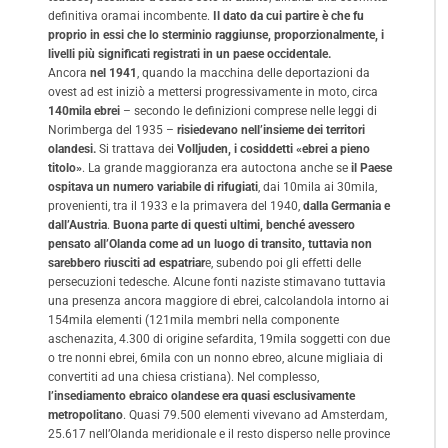
definitiva oramai incombente.
Il dato da cui partire è che fu
proprio in essi che lo sterminio raggiunse, proporzionalmente, i
livelli più significati registrati in un paese occidentale.
Ancora
nel 1941
, quando la macchina delle deportazioni da
ovest ad est iniziò a mettersi progressivamente in moto, circa
140mila ebrei
– secondo le definizioni comprese nelle leggi di
Norimberga del 1935 –
risiedevano nell’insieme dei territori
olandesi.
Si trattava dei
Volljuden, i cosiddetti «ebrei a pieno
titolo»
. La grande maggioranza era autoctona anche se
il Paese
ospitava un numero variabile di rifugiati
, dai 10mila ai 30mila,
provenienti, tra il 1933 e la primavera del 1940,
dalla Germania e
dall’Austria
.
Buona parte di questi ultimi, benché avessero
pensato all’Olanda come ad un luogo di transito, tuttavia non
sarebbero riusciti ad espatriar
e, subendo poi gli effetti delle
persecuzioni tedesche. Alcune fonti naziste stimavano tuttavia
una presenza ancora maggiore di ebrei, calcolandola intorno ai
154mila elementi (121mila membri nella componente
aschenazita, 4.300 di origine sefardita, 19mila soggetti con due
o tre nonni ebrei, 6mila con un nonno ebreo, alcune migliaia di
convertiti ad una chiesa cristiana). Nel complesso,
l’insediamento ebraico olandese era quasi esclusivamente
metropolitano
. Quasi 79.500 elementi vivevano ad Amsterdam,
25.617 nell’Olanda meridionale e il resto disperso nelle province