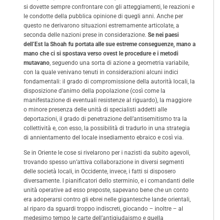
si dovette sempre confrontare con gli atteggiamenti, le reazioni e
le condotte della pubblica opinione di quegli anni. Anche per
questo ne derivarono situazioni estremamente articolate, a
seconda delle nazioni prese in considerazione.
Se nei paesi
dell’Est la Shoah fu portata alle sue estreme conseguenze, mano a
mano che ci si spostava verso ovest le procedure e i metodi
mutavano
, seguendo una sorta di azione a geometria variabile,
con la quale venivano tenuti in considerazioni alcuni indici
fondamentali: il grado di compromissione della autorità locali, la
disposizione d’animo della popolazione (così come la
manifestazione di eventuali resistenze al riguardo), la maggiore
o minore presenza delle unità di specialisti addetti alle
deportazioni, il grado di penetrazione dell’antisemitismo tra la
collettività e, con esso, la possibilità di tradurlo in una strategia
di annientamento del locale insediamento ebraico e così via.
Se in Oriente le cose si rivelarono per i nazisti da subito agevoli,
trovando spesso un’attiva collaborazione in diversi segmenti
delle società locali, in Occidente, invece, i fatti si disposero
diversamente. I pianificatori dello sterminio, e i comandanti delle
unità operative ad esso preposte, sapevano bene che un conto
era adoperarsi contro gli ebrei nelle gigantesche lande orientali,
al riparo da sguardi troppo indiscreti, giocando – inoltre – al
medesimo tempo le carte dell’antigiudaismo e quella