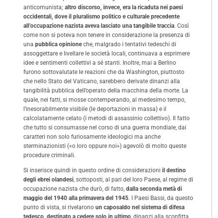
anticomunista;
altro discorso, invece, era la ricaduta nei paesi
occidentali, dove il pluralismo politico e culturale precedente
all’occupazione nazista aveva lasciato una tangibile traccia
. Così
come non si poteva non tenere in considerazione la presenza di
una
pubblica opinione
che, malgrado i tentativi tedeschi di
assoggettare e livellare le società locali, continuava a esprimere
idee e sentimenti collettivi a sé stanti. Inoltre, mai a Berlino
furono sottovalutate le reazioni che da Washington, piuttosto
che nello Stato del Vaticano, sarebbero derivate dinanzi alla
tangibilità pubblica dell’operato della macchina della morte. La
quale, nei fatti, si mosse contemperando, al medesimo tempo,
l’inesorabilmente visibile (le deportazioni in massa) e il
calcolatamente celato (i metodi di assassinio collettivo). Il fatto
che tutto si consumasse nel corso di una guerra mondiale, dai
caratteri non solo furiosamente ideologici ma anche
sterminazionisti («o loro oppure noi») agevolò di molto queste
procedure criminali.
Si inserisce quindi in questo ordine di considerazioni
il destino
degli ebrei olandesi
, sottoposti, al pari del loro Paese, al regime di
occupazione nazista che durò, di fatto,
dalla seconda metà di
maggio del 1940 alla primavera del 1945
. I Paesi Bassi, da questo
punto di vista, si rivelarono
un caposaldo nel sistema di difesa
tedesco, destinato a cedere solo in ultimo
, dinanzi alla sconfitta