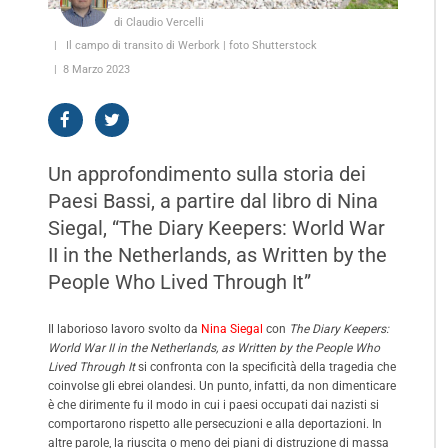
di Claudio Vercelli
Il campo di transito di Werbork | foto Shutterstock
8 Marzo 2023
Un approfondimento sulla storia dei
Paesi Bassi, a partire dal libro di Nina
Siegal, “The Diary Keepers: World War
II in the Netherlands, as Written by the
People Who Lived Through It”
Il laborioso lavoro svolto da
Nina Siegal
con
The Diary Keepers:
World War II in the Netherlands, as Written by the People Who
Lived Through It
si confronta con la specificità della tragedia che
coinvolse gli ebrei olandesi. Un punto, infatti, da non dimenticare
è che dirimente fu il modo in cui i paesi occupati dai nazisti si
comportarono rispetto alle persecuzioni e alla deportazioni. In
altre parole, la riuscita o meno dei piani di distruzione di massa