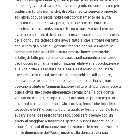
Raad, il consiglio ebraico, in ottemperanza alle richieste tedesche
che obbligavano all’istituzione di un organismo comunitario
per
tradurre in fatti le norme che, di volta in volta, venivano imposte
agli ebrei
, occupandosi inoltre del coordinamento della vita
comunitaria ebraica. All’epoca, la situazione dell’ebraismo
olandese era caratterizzata anche da alcune variabili che ne
avrebbero segnato il destino. La prima di esse era la subitaneità
della conquista tedesca che aveva fatto sì che, a fronte del fatto
che la famiglia reale e il governo fossero riparati a Londra,
le
amministrazioni pubbliche erano rimaste invece pressoché
intatte, di fatto poi transitando quasi asetticamente al comando
degli occupanti.
Tutte le informazioni relative alla popolazione e
alla vita civile e associata nei Paesi Bassi erano quindi state
raccolte senza troppi problemi dai
tedeschi.
I quali, peraltro,
contrariamente al caso di altre occupazione territoriali,
non
avevano istituito un’amministrazione militare, affidandosi invece a
quella civile alle dirette dipendenze germaniche
(la cosiddetta
«mafia austriaca», composta da funzionari di partito legati ai
nazionalsocialisti austriaci). Ciò, tuttavia, fece sì che
le polizie
tedesche e le SS
, disgiunte da una qualche forma di controllo (e
supervisione) dell’esercito tedesco, potessero
operare con un
grado di maggiore autonomia
rispetto ai vincoli imposti dalle
autorità militari di occupazione. Il secondo elemento rilevante è
che
le dimensioni del Paese, insieme alla densità della sua