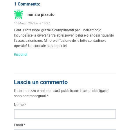
1 Commento:
nunzio pizzuto
16 Marzo 2023 alle 18:27
Gent. Professore, grazie e complimenti per il bell’articolo.
Incuriosisce la diversità tra ebrei poveri belgi e olandesi riguardo
l’associazionismo. Minore diffusione delle lotte contadine e
operaie? Un cordiale saluto per lei.
Rispondi
Lascia un commento
Il tuo indirizzo email non sarà pubblicato.
I campi obbligatori
sono contrassegnati
*
Nome
*
Email
*