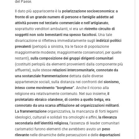
del Paese.
Il dato più appariscente è la
polarizzazione socioeconomica: a
fronte di un grande numero di persone e famiglie addette ad
attività povere nel terziario commerciale e nell’artigianato
,
soprattutto venditori ambulanti, vi era un
ristretto circuito di
soggetti non solo benestanti ma spesso facoltosi.
Una tale
divaricazione si rifletteva immediatamente sugli
indirizzi politici
prevalenti
(perlopiù a sinistra, tra le fasce di popolazione
maggiormente modeste; maggiormente conservatori, per quelle
restanti),
sulla composizione dei gruppi dirigenti comunitari
(costituiti perlopiù da elementi provenienti dalla componente più
affluente), sulle stesse
relazioni intercomunitarie, connotate da
una sostanziale frammentazione
dettata dalle diverse
appartenenze sociali, sulla distanza nei confronti del
sionismo,
inteso come movimento “borghese”
. Anche il ricorso alla
religione era relativamente contenuto. Nel suo insieme,
il
proletariato ebraico olandese, di contro a quello belga, era
connotato da una scarsa affiliazione ad organizzazioni militanti
.
La frammentazione
organizzativa, la mancanza di forti legami
ideologici, culturali e solidali tra omologhi e affini,
la rilevanza
secondaria dell’identità religiosa
, l’assenza di leader comunitari
carismatici furono elementi che avrebbero avuto un
peso
rilevante
nelle dinamiche delle persecuzioni e delle
deportazioni