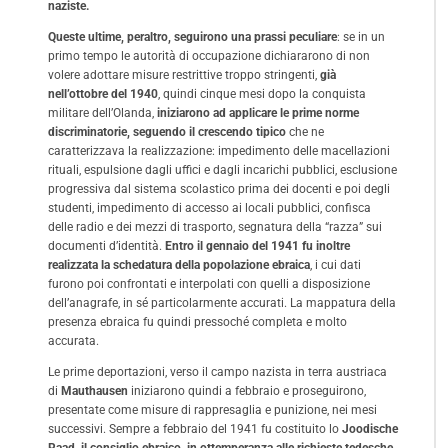
naziste.
Queste ultime, peraltro, seguirono una prassi peculiare
: se in un
primo tempo le autorità di occupazione dichiararono di non
volere adottare misure restrittive troppo stringenti,
già
nell’ottobre del 1940
, quindi cinque mesi dopo la conquista
militare dell’Olanda,
iniziarono ad applicare le prime norme
discriminatorie, seguendo il crescendo tipico
che ne
caratterizzava la realizzazione: impedimento delle macellazioni
rituali, espulsione dagli uffici e dagli incarichi pubblici, esclusione
progressiva dal sistema scolastico prima dei docenti e poi degli
studenti, impedimento di accesso ai locali pubblici, confisca
delle radio e dei mezzi di trasporto, segnatura della “razza” sui
documenti d’identità.
Entro il gennaio del 1941 fu inoltre
realizzata la schedatura della popolazione ebraica
, i cui dati
furono poi confrontati e interpolati con quelli a disposizione
dell’anagrafe, in sé particolarmente accurati. La mappatura della
presenza ebraica fu quindi pressoché completa e molto
accurata.
Le prime deportazioni, verso il campo nazista in terra austriaca
di
Mauthausen
iniziarono quindi a febbraio e proseguirono,
presentate come misure di rappresaglia e punizione, nei mesi
successivi. Sempre a febbraio del 1941 fu costituito lo
Joodische