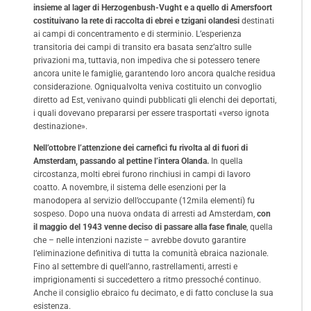
insieme al lager di Herzogenbush-Vught e a quello di Amersfoort
costituivano la rete di raccolta di ebrei e tzigani olandesi
destinati
ai campi di concentramento e di sterminio. L’esperienza
transitoria dei campi di transito era basata senz’altro sulle
privazioni ma, tuttavia, non impediva che si potessero tenere
ancora unite le famiglie, garantendo loro ancora qualche residua
considerazione. Ogniqualvolta veniva costituito un convoglio
diretto ad Est, venivano quindi pubblicati gli elenchi dei deportati,
i quali dovevano prepararsi per essere trasportati «verso ignota
destinazione».
Nell’ottobre l’attenzione dei carnefici fu rivolta al di fuori di
Amsterdam, passando al pettine l’intera Olanda.
In quella
circostanza, molti ebrei furono rinchiusi in campi di lavoro
coatto. A novembre, il sistema delle esenzioni per la
manodopera al servizio dell’occupante (12mila elementi) fu
sospeso. Dopo una nuova ondata di arresti ad Amsterdam,
con
il maggio del 1943 venne deciso di passare alla fase finale
, quella
che – nelle intenzioni naziste – avrebbe dovuto garantire
l’eliminazione definitiva di tutta la comunità ebraica nazionale.
Fino al settembre di quell’anno, rastrellamenti, arresti e
imprigionamenti si succedettero a ritmo pressoché continuo.
Anche il consiglio ebraico fu decimato, e di fatto concluse la sua
esistenza.