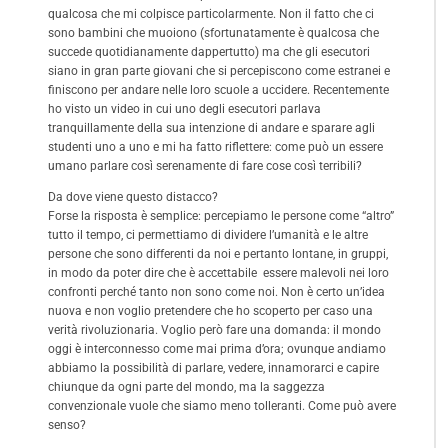
qualcosa che mi colpisce particolarmente. Non il fatto che ci
sono bambini che muoiono (sfortunatamente è qualcosa che
succede quotidianamente dappertutto) ma che gli esecutori
siano in gran parte giovani che si percepiscono come estranei e
finiscono per andare nelle loro scuole a uccidere. Recentemente
ho visto un video in cui uno degli esecutori parlava
tranquillamente della sua intenzione di andare e sparare agli
studenti uno a uno e mi ha fatto riflettere: come può un essere
umano parlare così serenamente di fare cose così terribili?
Da dove viene questo distacco?
Forse la risposta è semplice: percepiamo le persone come “altro”
tutto il tempo, ci permettiamo di dividere l’umanità e le altre
persone che sono differenti da noi e pertanto lontane, in gruppi,
in modo da poter dire che è accettabile essere malevoli nei loro
confronti perché tanto non sono come noi. Non è certo un’idea
nuova e non voglio pretendere che ho scoperto per caso una
verità rivoluzionaria. Voglio però fare una domanda: il mondo
oggi è interconnesso come mai prima d’ora; ovunque andiamo
abbiamo la possibilità di parlare, vedere, innamorarci e capire
chiunque da ogni parte del mondo, ma la saggezza
convenzionale vuole che siamo meno tolleranti. Come può avere
senso?