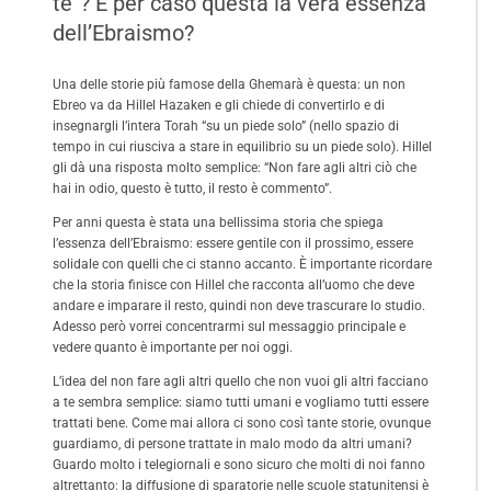
te”? È per caso questa la vera essenza
dell’Ebraismo?
Una delle storie più famose della Ghemarà è questa: un non
Ebreo va da Hillel Hazaken e gli chiede di convertirlo e di
insegnargli l’intera Torah “su un piede solo” (nello spazio di
tempo in cui riusciva a stare in equilibrio su un piede solo). Hillel
gli dà una risposta molto semplice: “Non fare agli altri ciò che
hai in odio, questo è tutto, il resto è commento”.
Per anni questa è stata una bellissima storia che spiega
l’essenza dell’Ebraismo: essere gentile con il prossimo, essere
solidale con quelli che ci stanno accanto. È importante ricordare
che la storia finisce con Hillel che racconta all’uomo che deve
andare e imparare il resto, quindi non deve trascurare lo studio.
Adesso però vorrei concentrarmi sul messaggio principale e
vedere quanto è importante per noi oggi.
L’idea del non fare agli altri quello che non vuoi gli altri facciano
a te sembra semplice: siamo tutti umani e vogliamo tutti essere
trattati bene. Come mai allora ci sono così tante storie, ovunque
guardiamo, di persone trattate in malo modo da altri umani?
Guardo molto i telegiornali e sono sicuro che molti di noi fanno
altrettanto: la diffusione di sparatorie nelle scuole statunitensi è