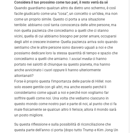
Considera il tuo prossimo come tuo pari, il resto verrà da sé
Quando guardiamo qualcun altro da dietro uno schermo, è così
facile giudicarlo come una “cosa”, un concetto o un’idea, ma non
come un proprio simile. Questo ci porta a una situazione
terribile: abbiamo così tanta conoscenza delle altre persone, ma
non quella pazienza che concediamo a quelli che ci stanno
vicini, quella di cui abbiamo bisogno per poter amare, occuparsi
degli altri e crescere insieme- Quella pazienza arriva solo quando
sentiamo che le altre persone sono davvero uguali a noi e che
possiamo dedicare loro la stessa quantità di tempo e spazio che
concediamo a quelli che amiamo. I
social media
ci hanno
portato nei salotti di chiunque su questo pianeta, ma hanno
anche avvicinato i cuori oppure li hanno ulteriormente
allontanati?
Forse è proprio questa l’importanza delle parole di Hillel: non
solo essere gentile con gli altri, ma anche esserlo perché li
consideriamo come uguali a noi e perché non vogliamo far
soffrire quelli come noi. Una volta che vediamo ciascuno in
questo mondo come nostro pari e parte di noi, al punto che ci fa
male fisicamente se qualcun altro li ferisce, allora il mondo sarà
un posto migliore.
Su questa riflessione e sulla possibilità di riconciliazione che
questa parte dell’anno ci porta (dopo tutto Trump e Kim Jong Un