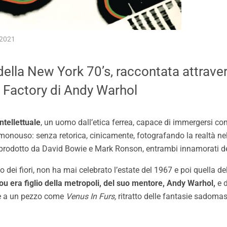
 2021
della New York 70’s, raccontata attraver
 Factory di Andy Warhol
tellettuale
, un uomo dall’etica ferrea, capace di immergersi come
a monouso: senza retorica, cinicamente, fotografando la realtà n
 prodotto da David Bowie e Mark Ronson, entrambi innamorati de
 dei fiori, non ha mai celebrato l’estate del 1967 e poi quella
 Lou era figlio della metropoli, del suo mentore, Andy Warhol,
e d
are a un pezzo come
Venus In Furs,
ritratto delle fantasie sadomaso