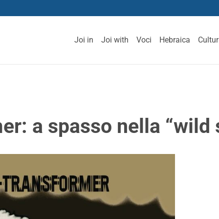
Joi in
Joi with
Voci
Hebraica
Cultu
r: a spasso nella “wild s