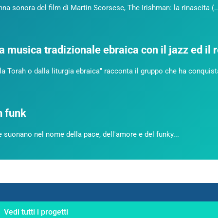
a sonora del film di Martin Scorsese, The Irishman: la rinascita (..
a musica tradizionale ebraica con il jazz ed il
la Torah o dalla liturgia ebraica" racconta il gruppo che ha conquista
h funk
che suonano nel nome della pace, dell'amore e del funky...
Vedi tutti i progetti