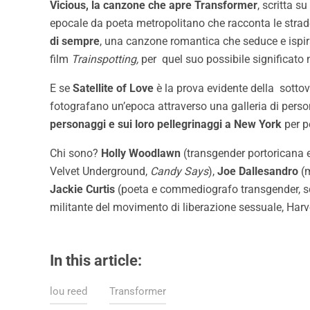
Vicious, la canzone che apre Transformer
, scritta 
epocale da poeta metropolitano che racconta le strade
di
sempre
, una canzone romantica che seduce e ispir
film
Trainspotting,
per quel suo possibile significato 
E se
Satellite of Love
è la prova evidente della sottov
fotografano un’epoca attraverso una galleria di per
personaggi e sui loro pellegrinaggi a New York
per p
Chi sono?
Holly Woodlawn
(transgender portoricana e
Velvet Underground,
Candy Says
),
Joe Dallesandro
(m
Jackie Curtis
(poeta e commediografo transgender, s
militante del movimento di liberazione sessuale, Harv
In this article:
lou reed
Transformer