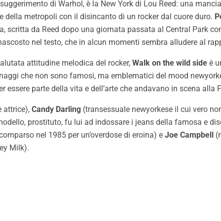
su suggerimento di Warhol, è la New York di Lou Reed: una manciat
 della metropoli con il disincanto di un rocker dal cuore duro.
P
a, scritta da Reed dopo una giornata passata al Central Park con
nascosto nel testo, che in alcun momenti sembra alludere al rap
alutata attitudine melodica del rocker,
Walk on the wild side
è un
sonaggi che non sono famosi, ma emblematici del mood newyorke
er essere parte della vita e dell’arte che andavano in scena alla 
 attrice),
Candy Darling
(transessuale newyorkese il cui vero no
odello, prostituto, fu lui ad indossare i jeans della famosa e di
comparso nel 1985 per un’overdose di eroina) e
Joe Campbell
(m
ey Milk).