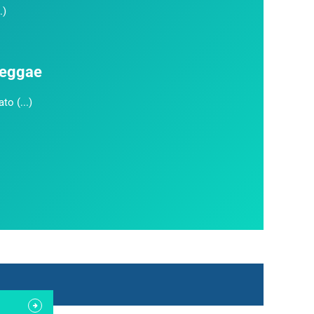
.)
 reggae
to (...)