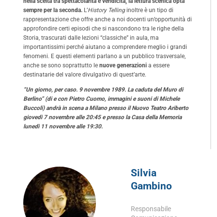
nella scelta tra spettacolarità e veridicità, la lettura scenica opta
sempre per la seconda.
L’
History Telling
inoltre è un tipo di
rappresentazione che offre anche a noi docenti un’opportunità di
approfondire certi episodi che si nascondono tra le righe della
Storia, trascurati dalle lezioni “classiche” in aula, ma
importantissimi perché aiutano a comprendere meglio i grandi
fenomeni. E questi elementi parlano a un pubblico trasversale,
anche se sono soprattutto le
nuove generazioni
a essere
destinatarie del valore divulgativo di quest’arte.
“Un giorno, per caso. 9 novembre 1989. La caduta del Muro di
Berlino” (di e con Pietro Cuomo, immagini e suoni di Michele
Buccoli) andrà in scena a Milano presso il
Nuovo Teatro Ariberto
giovedì 7 novembre
alle 20:45 e presso la Casa della Memoria
lunedì 11 novembre alle 19:30.
Silvia
Gambino
Responsabile