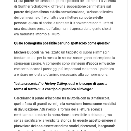
Sì, sul
potere
nel senso più puro e politico del termine. La vicenda
di Günther Schabowski offre una suggestione per riflettere sul
potere del giornalismo e della comunicazione
, l’azione collettiva
dei berlinesi ne offre un’altra per riflettere sul
potere delle
persone
: quella di aprire le frontiere il 9 novembre non fu infatti
una decisione presa dall’alto, ma intrapresa dalla gente che si
era radunata intorno al Muro.
Quale scenografia possibile per uno spettacolo come questo?
Michele Buccoli
ha realizzato un tappeto di suoni e immagini
fondamentale per la messa in scena: sostengono e riempiono la
storia-narrazione. A comporlo sono
immagini d’epoca e musiche
che sottolineano i passaggi più importanti e aiutano il pubblico
a entrare nello stato d’animo necessario alla comprensione.
“Lettura scenica” o
History Telling
: qual è lo scopo di questa
forma di teatro? E a che tipo di pubblico si rivolge?
Cerchiamo il
punto d’incontro tra la Storia con la S maiuscola,
quella fatta di grandi eventi,
e la narrazione intesa come modalità
di divulgazione
. Attraverso la forma della lettura scenica
cerchiamo di rendere la narrazione accessibile a chiunque, ma
senza sacrificare la veridicità storica.
In questo aspetto emerge il
plusvalore del non essere attori ma storici, ricercatori, insegnanti: