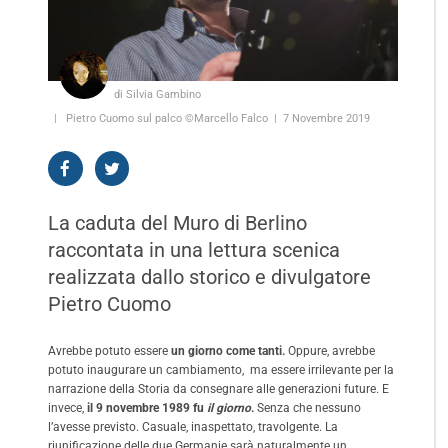
di Silvia Gambino
Pietro Cuomo sul palco ©Marcello Falco
7 Novembre 2019
La caduta del Muro di Berlino
raccontata in una lettura scenica
realizzata dallo storico e divulgatore
Pietro Cuomo
Avrebbe potuto essere
un giorno come tanti.
Oppure, avrebbe
potuto inaugurare un cambiamento, ma essere irrilevante per la
narrazione della Storia da consegnare alle generazioni future. E
invece,
il 9 novembre 1989 fu
il giorno
.
Senza che nessuno
l’avesse previsto. Casuale, inaspettato, travolgente. La
riunificazione delle due Germanie sarà naturalmente un