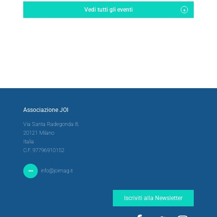
Vedi tutti gli eventi
Associazione JOI
Via Santa Radegonda 8,
20121 Milano
Italia
C.F. 97796910152
info@joimag.it
Iscriviti alla Newsletter