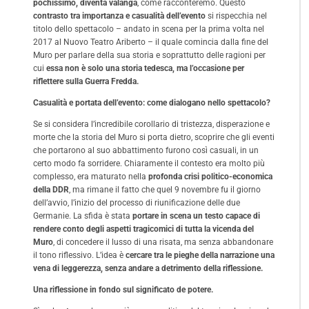
pochissimo, diventa valanga
, come racconteremo. Questo
contrasto tra importanza e casualità dell’evento
si rispecchia nel
titolo dello spettacolo – andato in scena per la prima volta nel
2017 al Nuovo Teatro Ariberto – il quale comincia dalla fine del
Muro per parlare della sua storia e soprattutto delle ragioni per
cui
essa non è solo una storia tedesca, ma l’occasione per
riflettere
sulla Guerra Fredda.
Casualità e portata dell’evento: come dialogano nello spettacolo?
Se si considera l’incredibile corollario di tristezza, disperazione e
morte che la storia del Muro si porta dietro, scoprire che gli eventi
che portarono al suo abbattimento furono così casuali, in un
certo modo fa sorridere. Chiaramente il contesto era molto più
complesso, era maturato nella
profonda crisi politico-economica
della DDR
, ma rimane il fatto che quel 9 novembre fu il giorno
dell’avvio, l’inizio del processo di riunificazione delle due
Germanie. La sfida è stata
portare in scena un testo capace di
rendere conto degli aspetti tragicomici di tutta la vicenda del
Muro
, di concedere il lusso di una risata, ma senza abbandonare
il tono riflessivo. L’idea è
cercare tra le pieghe della narrazione una
vena di leggerezza, senza andare a detrimento della riflessione.
Una riflessione in fondo sul significato de potere.