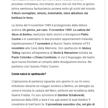
processo complesso, ma intanto, ecco che ciò che fino al giorno
prima sembrava fantascienza avviene sotto gli occhi del mondo:
il Muro sorvegliato, temuto, ineluttabile, viene abbattuto dai
berlinesi in festa.
La storia del 9 novembre 1989 è protagonista della lettura
scenica
Un giorno, per caso. 9 novembre 1989. La caduta del
Muro di Berlino
, realizzata dallo storico e divulgatore
Pietro
Cuomo
e in calendario in due prossimi appuntamenti milanesi,
rispettivamente il
7 novembre
al Nuovo Teatro Ariberto e
l’11
novembre
alla Casa della Memoria. Uno spettacolo di
History
Telling
, ispirato all’esperienza di
Storia & Narrazione
iniziata da
Paolo Colombo
e
Chiara Continisio
, in cui il linguaggio del teatro
apre nuove frontiere al compito della divulgazione storica. Ne
parliamo con l’autore, Pietro Cuomo.
Come nasce lo spettacolo?
L’ispirazione di partenza riguarda uno spunto in cui mi sono
imbattuto durante un viaggio turistico a Berlino, un dettaglio su
come è iniziata la caduta del Muro, simbolo per eccellenza della
Guerra Fredda. Fu uno scivolone di
G
ünther Schabowski
,
portavoce della DDR, a dare il via agli eventi di quel fatidico 9
novembre di trent’anni fa.
Il proverbiale sassolino che, nel giro di