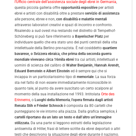
l’Ufficio centrale dell’assistenza sociale degli ebrei in Germania
,
questa piccola galleria offre
opportunità espositive
per artisti
ebrei e artisti con disabilità oltre a prestare
servizio di assistenza
alle persone, ebree e non,
con disabilità e malattie mentali
attraverso laboratori creativi e spazi di incontro e confronto.
Risalendo a sud ovest ma restando nel distretto di Tempelhof-
Schöneberg si può fare riferimento a
Bayerischer Platz
per
individuare quello che era stato uno dei punti centrali della vita
intellettuale della Berlino pre-nazista. È nel cosiddetto
quartiere
bavarese, o Svizzera ebraica, che prima della seconda guerra
mondiale vivevano circa 16mila ebrei
tra cui artisti, intellettuali e
uomini di scienza del calibro di
Walter Benjamin, Hannah Arendt,
Eduard Bernstein e Albert Einstein
ed è sempre qui che si
incappa in un particolarissimo tipo di
memoriale
. La sua forza
sta nel fatto di non essere immediatamente riconoscibile in
quanto tale, al punto da avere suscitato un certo scalpore al
momento della sua installazione nel 1993. Intitolata
Orte des
Erinnerns
, o
Luoghi della Memoria
,
l’opera firmata dagli artisti
Renata Stih e Frieder Schnock
è composta da 80 cartelli che
punteggiano le vie intorno alla piazza. Dalla grafica semplice,
i
cartelli riportano da un lato un testo e dall’altro un’immagine
stilizzata.
Da una parte si leggono estratti della legislazione
antisemita di Hitler, frasi di lettere scritte da ebrei deportati o altri
testi che descrivono la situazione degli ebrei durante il nazismo.