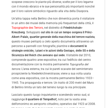
sospese crescono le piante più diverse, scelte per il loro legame
con il mondo ebraico e le sue personalità più importanti nonché
per il loro valore simbolico riguardo alla vita della Diaspora.
Un’altra tappa nella Berlino che non dimentica porta il visitatore
in un altro dei musei della memoria più frequentati della città, il
Topographie des Terrors
, nel distretto di
Friedrichshain-
Kreuzberg
. Sviluppato
sul sito in cui un tempo sorgeva il Prinz-
Albert-Palais, quartier generale della macchina del terrore nazista
,
questo museo perlopiù a cielo aperto documenta attraverso un
percorso a pannelli con fotografie, piantine e
documenti le
strategie omicide, i piani e le azioni della Gestapo, delle SS e della
Sicurezza del Reich che avevano qui sede.
Visitabile dal 2010,
comprende quattro aree espositive, tra cui l’edificio del centro
documentazione con la mostra permanente
Topografia del
terrore
. L’area esterna, tra cui le pareti scavate del seminterrato
prospiciente la Niederkirchnerstrasse, viene a sua volta usata
come area espositiva, con la mostra permanente Berlino 1933–
1945. Tra propaganda e terrore. Un tratto di 200 metri del Muro
di Berlino limita un lato del terreno lungo la via principale.
Lasciato questo luogo inquietante e scendendo verso sud, si
raggiunge
il quartiere di Tempelhof,
noto per la vasta area
dell’omonimo ex aeroporto cittadino, operativo dal 1923 al 2008.