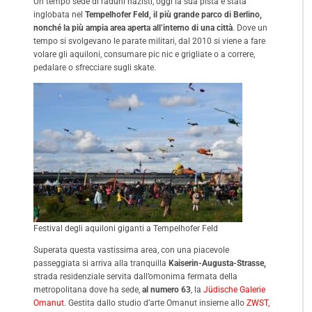
Un tempo sede di raduni nazisti, oggi la sua pista è stata
inglobata nel
Tempelhofer Feld, il più grande parco di Berlino,
nonché la più ampia area aperta all’interno di una città
. Dove un
tempo si svolgevano le parate militari, dal 2010 si viene a fare
volare gli aquiloni, consumare pic nic e grigliate o a correre,
pedalare o sfrecciare sugli skate.
Festival degli aquiloni giganti a Tempelhofer Feld
Superata questa vastissima area, con una piacevole
passeggiata si arriva alla tranquilla
Kaiserin-Augusta-Strasse,
strada residenziale servita dall’omonima fermata della
metropolitana dove ha sede,
al numero 63
, la
Jüdische Galerie
Omanut
. Gestita dallo studio d’arte Omanut insieme allo
ZWST,