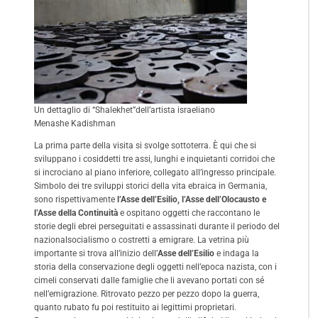
Un dettaglio di “Shalekhet”dell’artista israeliano
Menashe Kadishman
La prima parte della visita si svolge sottoterra. È qui che si
sviluppano i cosiddetti tre assi, lunghi e inquietanti corridoi che
si incrociano al piano inferiore, collegato all’ingresso principale.
Simbolo dei tre sviluppi storici della vita ebraica in Germania,
sono rispettivamente
l’Asse dell’Esilio, l’Asse dell’Olocausto e
l’Asse della Continuità
e ospitano oggetti che raccontano le
storie degli ebrei perseguitati e assassinati durante il periodo del
nazionalsocialismo o costretti a emigrare. La vetrina più
importante si trova all’inizio dell’
Asse dell’Esilio
e indaga la
storia della conservazione degli oggetti nell’epoca nazista, con i
cimeli conservati dalle famiglie che li avevano portati con sé
nell’emigrazione. Ritrovato pezzo per pezzo dopo la guerra,
quanto rubato fu poi restituito ai legittimi proprietari.