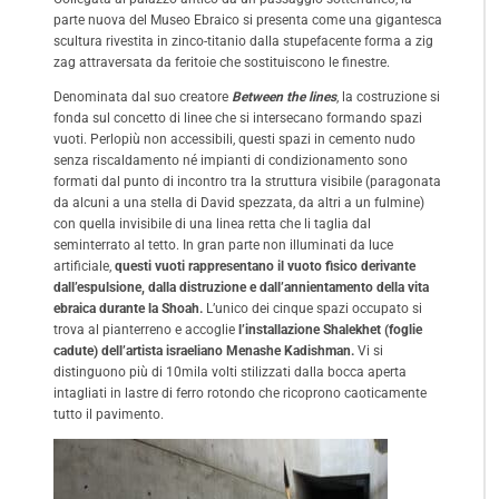
parte nuova del Museo Ebraico si presenta come una gigantesca
scultura rivestita in zinco-titanio dalla stupefacente forma a zig
zag attraversata da feritoie che sostituiscono le finestre.
Denominata dal suo creatore
Between the lines
, la costruzione si
fonda sul concetto di linee che si intersecano formando spazi
vuoti. Perlopiù non accessibili, questi spazi in cemento nudo
senza riscaldamento né impianti di condizionamento sono
formati dal punto di incontro tra la struttura visibile (paragonata
da alcuni a una stella di David spezzata, da altri a un fulmine)
con quella invisibile di una linea retta che li taglia dal
seminterrato al tetto. In gran parte non illuminati da luce
artificiale,
questi vuoti rappresentano il vuoto fisico derivante
dall’espulsione, dalla distruzione e dall’annientamento della vita
ebraica durante la Shoah.
L’unico dei cinque spazi occupato si
trova al pianterreno e accoglie
l’installazione Shalekhet (foglie
cadute) dell’artista israeliano Menashe Kadishman.
Vi si
distinguono più di 10mila volti stilizzati dalla bocca aperta
intagliati in lastre di ferro rotondo che ricoprono caoticamente
tutto il pavimento.