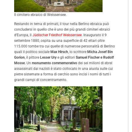
Il cimitero ebraico di Weissensee.
Restando in tema di primati, il tour nella Berlino ebraica può
concludersi in quello che è uno dei più grandi cimiteri ebraici
d’Europa, il
Jüdischer Friedhof Weissensee
. Inaugurato il 9
settembre 1880, ospita su una superficie di 42 ettari oltre
115.000 tombe tra cui quelle di numerose personalità di Berlino
quali il politico sociale
Max Hirsch
, lo scrittore
Micha Josef Bin
Gorion
, il pittore
Lesser Ury
e gli editori
Samuel Fischer e Rudolf
Mosse
. Un
monumento commemorativo
dei sei milioni di ebrei
assassinati dai nazisti è stato collocato in una aiuola sulle cui
pietre sistemate a forma di cerchio sono incisi i nomi di tutti i
grandi campi di concentramento.