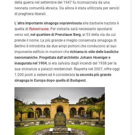
della guerra nel settembre del 1947 fu riconsacrata da una
neonata comunità ebraica. Da allora è stata utilizzata per servizi
di preghiera liberali.
L’altra importante sinagoga sopravvissuta
alla barbarie nazista è
quella di
Rykestrasse
. Per visitarla sarà necessario spostarsi
verso est,
nel quartiere di Prenzlauer Berg
, al 53 della via da cui
prende il nome. La più grande e meglio conservata sinagoga di
Berlino è introdotta da due ampi portoni che conducono al suo
imponente edificio in mattoni che
richiama lo stile delle basiliche
neoromaniche. Progettata dall’architetto Johann Hoeniger e
inaugurata nel 1904
, si era salvata dagli incendi del 1938 per la
sua vicinanza a palazzi residenziali. Riaperta nel 2007, offre oggi
1.200 posti a sedere ed è considerata
la seconda più grande
sinagoga in Europa dopo quella di Budapest.