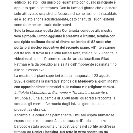
edificio isolato il cui unico collegamento con quello principale è
appunto quello sotterraneo. Con la luce del giorno che vi penetra
solo attraverso una stretta fessura nel cemento, non è riscaldato
ed è isolato anche acusticamente, dato che tutti i suoni esterni
sono fortemente attutiti dalle pareti.
Solo la terza asse, quella della Continuità, conduce alla mostra
vera e propria. Simboleggiante il presente e il futuro
,
termina con
una ripida scalinata da cui si dirama un intrico di 82 scale che
portano al nucleo espositivo del secondo piano
. All’intersezione
dei tre assi si trova la Galleria Rafael Roth, che dal 2020 ospita la
videoinstallazione Drummerrsss dell’artista israeliano Gilad
Ratman e fa da preludio alla salita dell’imponente scalinata fino
alle sale espositive.
La mostra dei piani superiori è stata inaugurata il 23 agosto
2020 e combina la narrativa storica
dal Medioevo ai giorni nostri
con approfondimenti tematici sulla cultura e la religione ebraica.
Intitolata L’ebraismo in Germania – Tra storia e presente,
si
sviluppa su una superficie di 3.500 metri quadrati e racconta la
storia degli ebrei in Germania dagli inizi ai giorni nostri da una
prospettiva ebraica.
Accanto alla collezione permanente il museo ospita numerose
esposizioni temporanee. Alla struttura dell’antico palazzo
barocco è stata aggiunta una costruzione nel cortile, anch’essa
firmata da
Daniel Libeskind. Dal tetto in vetro sostenuto da