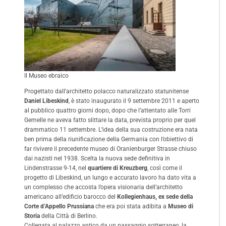
Il Museo ebraico
Progettato dall’architetto polacco naturalizzato statunitense
Daniel Libeskind
, è stato inaugurato il 9 settembre 2011 e aperto
al pubblico quattro giorni dopo, dopo che l’attentato alle Torri
Gemelle ne aveva fatto slittare la data, prevista proprio per quel
drammatico 11 settembre. L’idea della sua costruzione era nata
ben prima della riunificazione della Germania con l’obiettivo di
far rivivere il precedente museo di Oranienburger Strasse chiuso
dai nazisti nel 1938. Scelta la nuova sede definitiva in
Lindenstrasse 9-14, nel
quartiere di Kreuzberg
, così come il
progetto di Libeskind, un lungo e accurato lavoro ha dato vita a
un complesso che accosta l’opera visionaria dell’architetto
americano all’edificio barocco del
Kollegienhaus, ex sede della
Corte d’Appello Prussiana
che era poi stata adibita a
Museo di
Storia
della Città di Berlino.
Collegata al palazzo antico da un passaggio sotterraneo, la