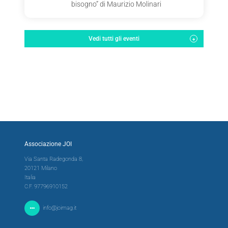
bisogno” di Maurizio Molinari
Vedi tutti gli eventi
Associazione JOI
Via Santa Radegonda 8,
20121 Milano
Italia
C.F. 97796910152
info@joimag.it