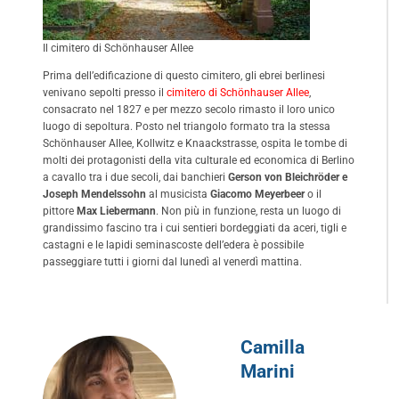
Il cimitero di Schönhauser Allee
Prima dell’edificazione di questo cimitero, gli ebrei berlinesi
venivano sepolti presso il
cimitero di Schönhauser Allee
,
consacrato nel 1827 e per mezzo secolo rimasto il loro unico
luogo di sepoltura. Posto nel triangolo formato tra la stessa
Schönhauser Allee, Kollwitz e Knaackstrasse, ospita le tombe di
molti dei protagonisti della vita culturale ed economica di Berlino
a cavallo tra i due secoli, dai banchieri
Gerson von Bleichröder e
Joseph Mendelssohn
al musicista
Giacomo Meyerbeer
o il
pittore
Max Liebermann
. Non più in funzione, resta un luogo di
grandissimo fascino tra i cui sentieri bordeggiati da aceri, tigli e
castagni e le lapidi seminascoste dell’edera è possibile
passeggiare tutti i giorni dal lunedì al venerdì mattina.
Camilla
Marini