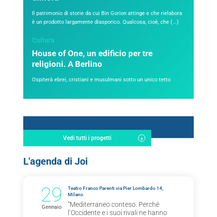
Il patrimonio di storie da cui Bin Gorion attinge e che rielabora
è un prodotto largamente diasporico. Qualcosa, cioè, che (...)
Cultura
House of One, un edificio per tre
religioni. A Berlino
Ospiterà ebrei, cristiani e musulmani sotto un unico tetto
Vedi tutti i progetti
L'agenda di Joi
29
Teatro Franco Parenti via Pier Lombardo 14,
Milano
“Mediterraneo conteso. Perché
Gennaio
l’Occidente e i suoi rivali ne hanno