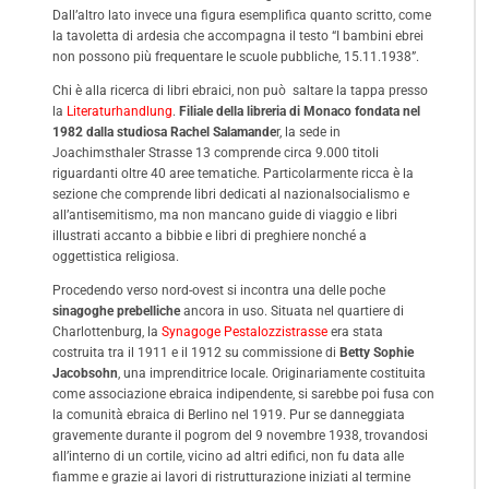
Dall’altro lato invece una figura esemplifica quanto scritto, come
la tavoletta di ardesia che accompagna il testo “I bambini ebrei
non possono più frequentare le scuole pubbliche, 15.11.1938”.
Chi è alla ricerca di libri ebraici, non può saltare la tappa presso
la
Literaturhandlung
.
Filiale della libreria di Monaco fondata nel
1982 dalla studiosa Rachel Salamande
r, la sede in
Joachimsthaler Strasse 13 comprende circa 9.000 titoli
riguardanti oltre 40 aree tematiche. Particolarmente ricca è la
sezione che comprende libri dedicati al nazionalsocialismo e
all’antisemitismo, ma non mancano guide di viaggio e libri
illustrati accanto a bibbie e libri di preghiere nonché a
oggettistica religiosa.
Procedendo verso nord-ovest si incontra una delle poche
sinagoghe prebelliche
ancora in uso. Situata nel quartiere di
Charlottenburg, la
Synagoge Pestalozzistrasse
era stata
costruita tra il 1911 e il 1912 su commissione di
Betty Sophie
Jacobsohn
, una imprenditrice locale. Originariamente costituita
come associazione ebraica indipendente, si sarebbe poi fusa con
la comunità ebraica di Berlino nel 1919. Pur se danneggiata
gravemente durante il pogrom del 9 novembre 1938, trovandosi
all’interno di un cortile, vicino ad altri edifici, non fu data alle
fiamme e grazie ai lavori di ristrutturazione iniziati al termine