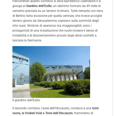
Percorrendo questo corridoio si esce dall’edificio Libenskind e si
giunge al
Giardino dell’Esilio
, un labirinto formato da 49 stele di
cemento piantate su un terreno inclinato. Tutte riempite con terra
di Berlino fatta eccezione per quella centrale, che invece accoglie
terreno giunto da Gerusalemme, ospitano sulla sommità degli
olivi russi. Simbolo di speranza ma irraggiungibili, sono i
protagonisti di una installazione che vuole ricreare il senso di
instabilità e di disorientamento provati dagli ebrei costretti a
lasciare la Germania.
Il giardino dell’Esilio
Il secondo corridoio, l’asse dell’Olocausto, conduce a una
torre
vuota, la Voided Void o Torre dell’Olocausto
, frammento di