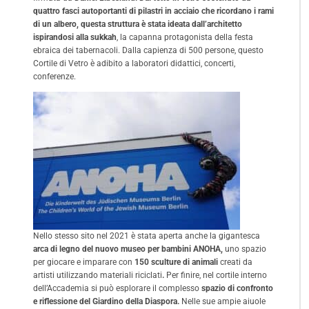
quattro fasci autoportanti di pilastri in acciaio che ricordano i rami
di un albero, questa struttura è stata ideata dall’architetto
ispirandosi alla sukkah
, la capanna protagonista della festa
ebraica dei tabernacoli. Dalla capienza di 500 persone, questo
Cortile di Vetro è adibito a laboratori didattici, concerti,
conferenze.
Nello stesso sito nel 2021 è stata aperta anche la gigantesca
arca di legno del nuovo museo per bambini ANOHA,
uno spazio
per giocare e imparare con
150 sculture di animali
creati da
artisti utilizzando materiali riciclati
.
Per finire, nel cortile interno
dell’Accademia si può esplorare il complesso
spazio di confronto
e riflessione del Giardino della Diaspora.
Nelle sue ampie aiuole