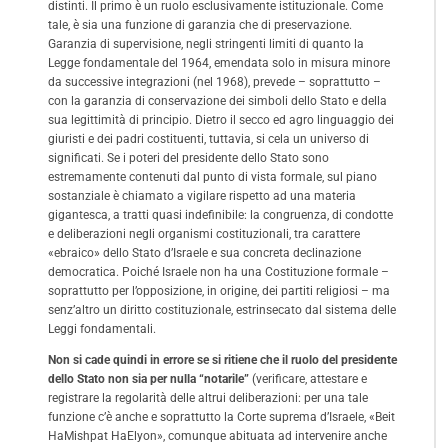
distinti. Il primo è un ruolo esclusivamente istituzionale. Come
tale, è sia una funzione di garanzia che di preservazione.
Garanzia di supervisione, negli stringenti limiti di quanto la
Legge fondamentale del 1964, emendata solo in misura minore
da successive integrazioni (nel 1968), prevede – soprattutto –
con la garanzia di conservazione dei simboli dello Stato e della
sua legittimità di principio. Dietro il secco ed agro linguaggio dei
giuristi e dei padri costituenti, tuttavia, si cela un universo di
significati. Se i poteri del presidente dello Stato sono
estremamente contenuti dal punto di vista formale, sul piano
sostanziale è chiamato a vigilare rispetto ad una materia
gigantesca, a tratti quasi indefinibile: la congruenza, di condotte
e deliberazioni negli organismi costituzionali, tra carattere
«ebraico» dello Stato d’Israele e sua concreta declinazione
democratica. Poiché Israele non ha una Costituzione formale –
soprattutto per l’opposizione, in origine, dei partiti religiosi – ma
senz’altro un diritto costituzionale, estrinsecato dal sistema delle
Leggi fondamentali.
Non si cade quindi in errore se si ritiene che il ruolo del presidente
dello Stato non sia per nulla “notarile”
(verificare, attestare e
registrare la regolarità delle altrui deliberazioni: per una tale
funzione c’è anche e soprattutto la Corte suprema d’Israele, «Beit
HaMishpat HaElyon», comunque abituata ad intervenire anche