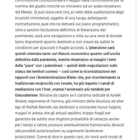
commissione costituzionale e il seggio nella commissione per la
nomina dei giudici nonché un ministero ad un arabo-israeliano
del Meretz. Si può stare certi che, al netto della suddivisione degli
incarichi ministeriali, oggetto di una lunga, defatigante
contrattazione, quel che ne deriverà sul piano programmatico,
oltre a sancire l’esclusione definitiva di Netanyahu dal
premierato, sarà una navigazione a vista su una serie di dossier
tanto importanti quanto destinati a non creare da subito le
condizioni per spaccare il fragile accordo.
L’attenzione sarà
quindi orientata tanto sul rilancio economico quanto sull’uscita
definitiva dalla pandemia, mentre rimarranno ai margini i temi
della “pace” con i palestinesi – quindi delle negoziazioni sullo
status dei territori contesi – così come la ricontrattazione dei
rapporti con l’Amministrazione Biden che, pur riconfermando la
tradizionale reciprocità con Israele, ha già riaperto i canali di
mediazione con l’Iran, oramai l’avversario più temibile per
Gerusalemme
. Rimane da capire se il carisma radicale di Ayelet
Shaket, esponente di Yamina, già ministro della Giustizia ed alter
ego di Naftali Bennett, sia destinato a conoscere nuovo fulgore,
magari in attesa che gli attuali equilibri, troppo fragili per
garantire da subito una migliore probabilità di certezza anche
per i tempi a venire, possano eventualmente frantumarsi, dinanzi
alle possibili polarizzazioni su argomenti facilmente
polarizzanti. Come di dice in questo casi, chi vivrà avrà modo di