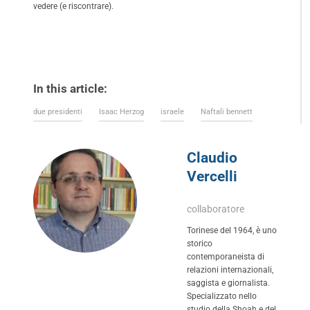
vedere (e riscontrare).
In this article:
due presidenti
Isaac Herzog
israele
Naftali bennett
Claudio
Vercelli
collaboratore
Torinese del 1964, è uno
storico
contemporaneista di
relazioni internazionali,
saggista e giornalista.
Specializzato nello
studio della Shoah e del