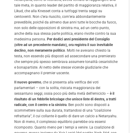
tale meta, in quanto leader del partito di maggioranza relativa, il
Likud, che alla Knesset conta a tutt’oggi trenta seggi su
centoventi. Non c’era riuscito, com’era abbondantemente
prevedibile, poiché da almeno due anni tutte le bocche da fuoco,
non solo delle opposizioni di sinistra ma, ad un certo punto,
anche della sua stessa parte politica, erano rivolte contro la sua
medesima persona.
Per dodici anni presidente del Consiglio
(oltre ad un precedente mandato), ora registra il suo inevitabile
declino, non meramente politico
. Molti ne avevano chiesto la
testa, non essendo più disposti ad assecondare una premierato
che sempre più spesso sembrava assumere tonalità cesaristiche
e bonapartiste. Al netto delle stesse vicende giudiziarie che
accompagnano il premier uscente.
Il nuovo governo
, che si presenta alla verifica dei voti
parlamentari – con la solita, risicata maggioranza dei
sessantuno seggi, ossia poco più della metà dell’emiciclo –
è il
risultato di un febbrile bricolage che unisce liste di destra, a tratti
radicale, con il centro e la sinistra
. Ben pochi sono disposti a
scommettere sulla sua durata, trattandosi di una “coalizione
refrattaria”, il cui collante è quello di dare un calcio a Netanyahu.
Non di meno, il complesso equilibrio parrebbe ora essersi
ricomposto. Quanto meno per i tempi a venire. La coalizione di
governo, messa insieme da Yair Lapid (del partito Yesh Atid, con