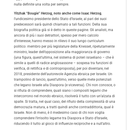
nulla definite una volta per sempre.
Yitzhak “Bougie” Herzog, noto anche come Isaac Herzog
,
l’undicesimo presidente dello Stato d’Israele, al pari dei suoi
predecessori sarà quindi chiamato a tali funzioni. Della sua
biografia politica già si è detto in queste pagine. Gli analisti, ma
ancora di più i suoi detrattori, spesso per mero calcolo
d’interesse, hanno messo in rilievo il suo lungo curriculum
politico: membro per più legislature della Knesset, ripetutamente
ministro, leader dell’opposizione alla maggioranza di governo
(una figura, quest’ultima, nel sistema di poteri israeliano – che è
simile a quelli di radice anglosassone – sospesa tra funzioni di
verifica, di rettifica e di controproposta), per poi diventare, nel
2018, presidente dell’autorevole Agenzia ebraica per Israele. Un
trampolino di lancio, quest’ultimo, verso quelle mete potenziali
che legano Israele alla Diaspora (e viceversa). Chi non conosce, o
si rifiuta di comprendere, quali siano i compositi legami che
intercorrono nel mondo ebraico, risolverà il tutto con un’alzata di
spalle. Si tratta, nel qual caso, del rifiuto della complessità di una
democrazia matura, a tratti quindi anche contraddittoria, qual è
Israele. Non di meno, è il medesimo caso di chi non voglia
comprendere l’irrisolto legame tra Diaspora e Stato d’Israele,
riducendo il tutto al gioco di influenze reciproche e a null’altro.