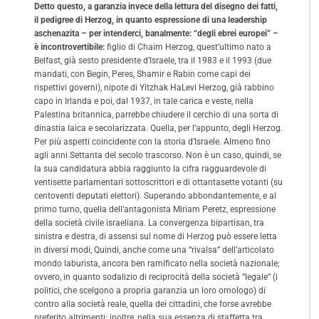
Detto questo, a garanzia invece della lettura del disegno dei fatti,
il pedigree di Herzog, in quanto espressione di una leadership
aschenazita – per intenderci, banalmente: “degli ebrei europei” –
è incontrovertibile:
figlio di Chaim Herzog, quest’ultimo nato a
Belfast, già sesto presidente d’Israele, tra il 1983 e il 1993 (due
mandati, con Begin, Peres, Shamir e Rabin come capi dei
rispettivi governi), nipote di Yitzhak HaLevi Herzog, già rabbino
capo in Irlanda e poi, dal 1937, in tale carica e veste, nella
Palestina britannica, parrebbe chiudere il cerchio di una sorta di
dinastia laica e secolarizzata. Quella, per l’appunto, degli Herzog.
Per più aspetti coincidente con la storia d’Israele. Almeno fino
agli anni Settanta del secolo trascorso. Non è un caso, quindi, se
la sua candidatura abbia raggiunto la cifra ragguardevole di
ventisette parlamentari sottoscrittori e di ottantasette votanti (su
centoventi deputati elettori). Superando abbondantemente, e al
primo turno, quella dell’antagonista Miriam Peretz, espressione
della società civile israeliana. La convergenza bipartisan, tra
sinistra e destra, di assensi sul nome di Herzog può essere letta
in diversi modi, Quindi, anche come una “rivalsa” dell’articolato
mondo laburista, ancora ben ramificato nella società nazionale;
ovvero, in quanto sodalizio di reciprocità della società “legale” (i
politici, che scelgono a propria garanzia un loro omologo) di
contro alla società reale, quella dei cittadini, che forse avrebbe
preferito altrimenti; inoltre, nella sua essenza di staffetta tra