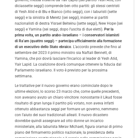
diciassette seggi) comprende ben otto partiti: gli stessi centristi
di Yesh Atid e di Blu e Bianco (otto seggi), con i laburisti (sette
seggi) e la sinistra di Meretz (sei seggi), insieme ai partiti
nazionalisti di destra Yisrael Beiteinu (sette seggi), New Hope (sei
seggi) e Yamina (sei seggi, dopo l’uscita di due eletti).
Per la
prima volta, un partito arabo-israeliano – i conservatori islamisti
di Ra’am (quattro seggi) – partecipa ufficialmente alla formazione
di un esecutivo dello Stato ebraico
. L’accordo prevede che fino al
settembre del 2023 il primo ministro sia Naftali Bennett, di
Yamina, che poi dovrà lasciare l’incarico al leader di Yesh Atid,
Yair Lapid. La coalizione dovrà comunque ottenere la fiducia dal
Parlamento israeliano. Il voto è previsto per la prossima
settimana.
Le trattative per il nuovo governo erano cominciate dopo le
ultime elezioni, lo scorso 23 marzo che, come quelle precedenti,
non avevano avuto un chiaro vincitore: nonostante il Likud fosse
risultato di gran lunga il partito più votato, non aveva infatti
ottenuto abbastanza seggi per formare un governo, nemmeno
con l’aiuto dei suoi tradizionali alleati. Il nuovo dicastero
dovrebbe quindi assegnare ad otto donne un incarico
ministeriale, alla laburista Merav Michaeli, figura oramai di primo
piano del firmamento politico nazionale, la presidenza della