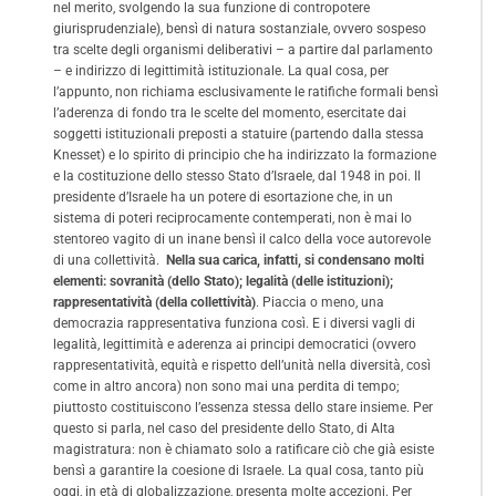
nel merito, svolgendo la sua funzione di contropotere
giurisprudenziale), bensì di natura sostanziale, ovvero sospeso
tra scelte degli organismi deliberativi – a partire dal parlamento
– e indirizzo di legittimità istituzionale. La qual cosa, per
l’appunto, non richiama esclusivamente le ratifiche formali bensì
l’aderenza di fondo tra le scelte del momento, esercitate dai
soggetti istituzionali preposti a statuire (partendo dalla stessa
Knesset) e lo spirito di principio che ha indirizzato la formazione
e la costituzione dello stesso Stato d’Israele, dal 1948 in poi. Il
presidente d’Israele ha un potere di esortazione che, in un
sistema di poteri reciprocamente contemperati, non è mai lo
stentoreo vagito di un inane bensì il calco della voce autorevole
di una collettività.
Nella sua carica, infatti, si condensano molti
elementi: sovranità (dello Stato); legalità (delle istituzioni);
rappresentatività (della collettività)
. Piaccia o meno, una
democrazia rappresentativa funziona così. E i diversi vagli di
legalità, legittimità e aderenza ai principi democratici (ovvero
rappresentatività, equità e rispetto dell’unità nella diversità, così
come in altro ancora) non sono mai una perdita di tempo;
piuttosto costituiscono l’essenza stessa dello stare insieme. Per
questo si parla, nel caso del presidente dello Stato, di Alta
magistratura: non è chiamato solo a ratificare ciò che già esiste
bensì a garantire la coesione di Israele. La qual cosa, tanto più
oggi, in età di globalizzazione, presenta molte accezioni. Per