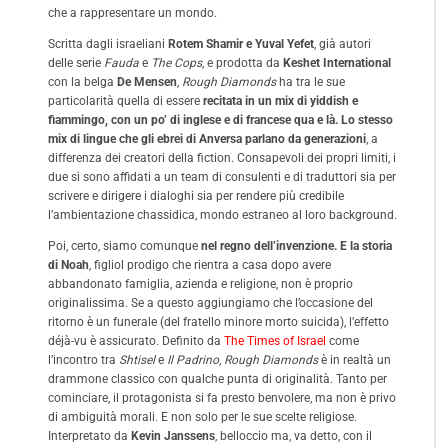
che a rappresentare un mondo.
Scritta dagli israeliani
Rotem Shamir e Yuval Yefet
, già autori
delle serie
Fauda
e
The Cops
, e prodotta da
Keshet International
con la belga
De Mensen
,
Rough Diamonds
ha tra le sue
particolarità quella di essere
recitata in un mix di yiddish e
fiammingo,
con un po’ di inglese e di francese qua e là. Lo stesso
mix di lingue che gli ebrei di Anversa parlano da generazioni
, a
differenza dei creatori della fiction. Consapevoli dei propri limiti, i
due si sono affidati a un team di consulenti e di traduttori sia per
scrivere e dirigere i dialoghi sia per rendere più credibile
l’ambientazione chassidica, mondo estraneo al loro background.
Poi, certo, siamo comunque
nel regno dell’invenzione. E la storia
di Noah
, figliol prodigo che rientra a casa dopo avere
abbandonato famiglia, azienda e religione, non è proprio
originalissima. Se a questo aggiungiamo che l’occasione del
ritorno è un funerale (del fratello minore morto suicida), l’effetto
déjà-vu è assicurato. Definito da
The Times of Israel
come
l’incontro tra
Shtisel
e
Il Padrino
,
Rough Diamonds
è in realtà un
drammone classico con qualche punta di originalità. Tanto per
cominciare, il protagonista si fa presto benvolere, ma non è privo
di ambiguità morali. E non solo per le sue scelte religiose.
Interpretato da
Kevin Janssens
, belloccio ma, va detto, con il