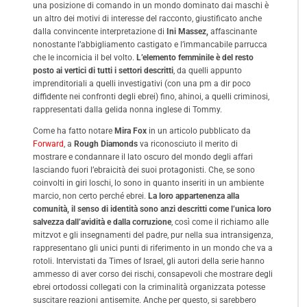
una posizione di comando in un mondo dominato dai maschi è
un altro dei motivi di interesse del racconto, giustificato anche
dalla convincente interpretazione di
Ini Massez,
affascinante
nonostante l’abbigliamento castigato e l’immancabile parrucca
che le incornicia il bel volto.
L’elemento femminile è del resto
posto ai vertici di tutti i settori descritti
, da quelli appunto
imprenditoriali a quelli investigativi (con una pm a dir poco
diffidente nei confronti degli ebrei) fino, ahinoi, a quelli criminosi,
rappresentati dalla gelida nonna inglese di Tommy.
Come ha fatto notare
Mira Fox
in un articolo pubblicato da
Forward
, a
Rough Diamonds
va riconosciuto il merito di
mostrare e condannare il lato oscuro del mondo degli affari
lasciando fuori l’ebraicità dei suoi protagonisti. Che, se sono
coinvolti in giri loschi, lo sono in quanto inseriti in un ambiente
marcio, non certo perché ebrei.
La loro appartenenza alla
comunità, il senso di identità sono anzi descritti come l’unica loro
salvezza dall’avidità e dalla corruzione
, così come il richiamo alle
mitzvot e gli insegnamenti del padre, pur nella sua intransigenza,
rappresentano gli unici punti di riferimento in un mondo che va a
rotoli. Intervistati da Times of Israel, gli autori della serie hanno
ammesso di aver corso dei rischi, consapevoli che mostrare degli
ebrei ortodossi collegati con la criminalità organizzata potesse
suscitare reazioni antisemite. Anche per questo, si sarebbero