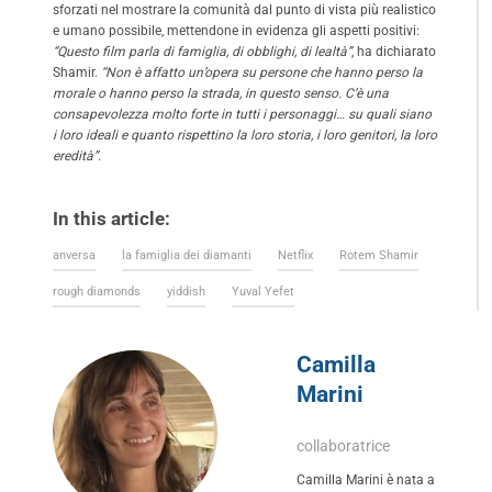
sforzati nel mostrare la comunità dal punto di vista più realistico
e umano possibile, mettendone in evidenza gli aspetti positivi:
“Questo film parla di famiglia, di obblighi, di lealtà”
, ha dichiarato
Shamir.
“Non è affatto un’opera su persone che hanno perso la
morale o hanno perso la strada, in questo senso. C’è una
consapevolezza molto forte in tutti i personaggi… su quali siano
i loro ideali e quanto rispettino la loro storia, i loro genitori, la loro
eredità”
.
In this article:
anversa
la famiglia dei diamanti
Netflix
Rotem Shamir
rough diamonds
yiddish
Yuval Yefet
Camilla
Marini
collaboratrice
Camilla Marini è nata a