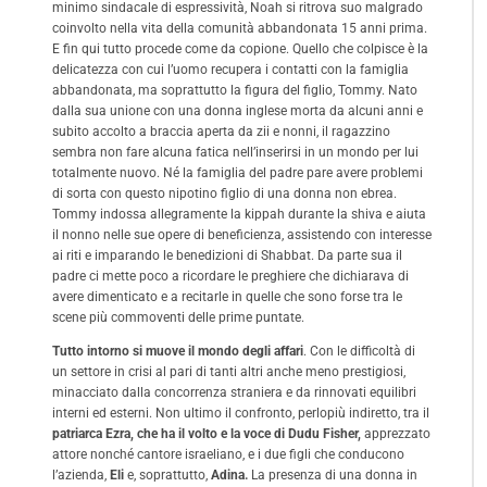
minimo sindacale di espressività, Noah si ritrova suo malgrado
coinvolto nella vita della comunità abbandonata 15 anni prima.
E fin qui tutto procede come da copione. Quello che colpisce è la
delicatezza con cui l’uomo recupera i contatti con la famiglia
abbandonata, ma soprattutto la figura del figlio, Tommy. Nato
dalla sua unione con una donna inglese morta da alcuni anni e
subito accolto a braccia aperta da zii e nonni, il ragazzino
sembra non fare alcuna fatica nell’inserirsi in un mondo per lui
totalmente nuovo. Né la famiglia del padre pare avere problemi
di sorta con questo nipotino figlio di una donna non ebrea.
Tommy indossa allegramente la kippah durante la shiva e aiuta
il nonno nelle sue opere di beneficienza, assistendo con interesse
ai riti e imparando le benedizioni di Shabbat. Da parte sua il
padre ci mette poco a ricordare le preghiere che dichiarava di
avere dimenticato e a recitarle in quelle che sono forse tra le
scene più commoventi delle prime puntate.
Tutto intorno si muove il mondo degli affari
. Con le difficoltà di
un settore in crisi al pari di tanti altri anche meno prestigiosi,
minacciato dalla concorrenza straniera e da rinnovati equilibri
interni ed esterni. Non ultimo il confronto, perlopiù indiretto, tra il
patriarca Ezra, che ha il volto e la voce di Dudu Fisher,
apprezzato
attore nonché cantore israeliano, e i due figli che conducono
l’azienda,
Eli
e, soprattutto,
Adina.
La presenza di una donna in