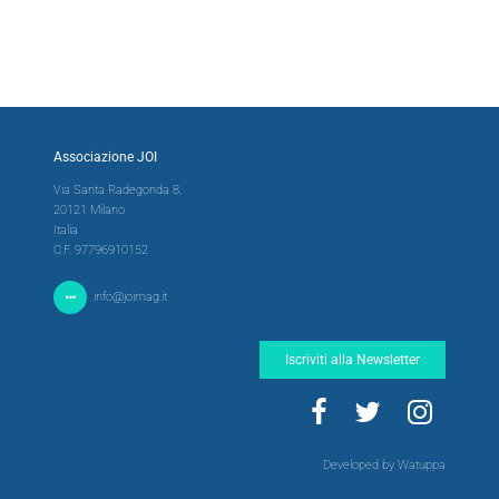
Associazione JOI
Via Santa Radegonda 8,
20121 Milano
Italia
C.F. 97796910152
info@joimag.it
Iscriviti alla Newsletter
Developed by Watuppa