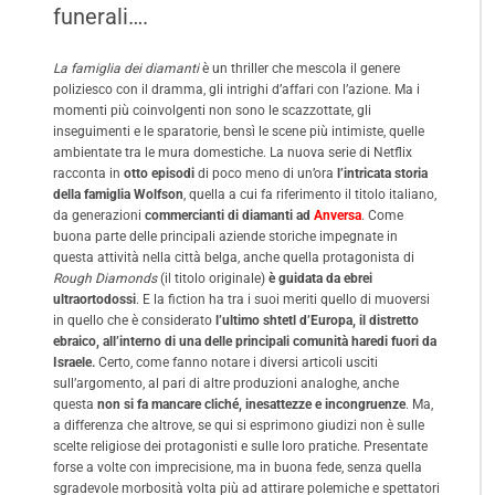
funerali….
La famiglia dei diamanti
è un thriller che mescola il genere
poliziesco con il dramma, gli intrighi d’affari con l’azione. Ma i
momenti più coinvolgenti non sono le scazzottate, gli
inseguimenti e le sparatorie, bensì le scene più intimiste, quelle
ambientate tra le mura domestiche. La nuova serie di Netflix
racconta in
otto episodi
di poco meno di un’ora
l’intricata storia
della famiglia Wolfson
, quella a cui fa riferimento il titolo italiano,
da generazioni
commercianti di diamanti ad
Anversa
. Come
buona parte delle principali aziende storiche impegnate in
questa attività nella città belga, anche quella protagonista di
Rough Diamonds
(il titolo originale)
è guidata da ebrei
ultraortodossi
. E la fiction ha tra i suoi meriti quello di muoversi
in quello che è considerato
l’ultimo shtetl d’Europa, il distretto
ebraico, all’interno di una delle principali comunità haredi fuori da
Israele.
Certo, come fanno notare i diversi articoli usciti
sull’argomento, al pari di altre produzioni analoghe, anche
questa
non si fa mancare cliché, inesattezze e incongruenze
. Ma,
a differenza che altrove, se qui si esprimono giudizi non è sulle
scelte religiose dei protagonisti e sulle loro pratiche. Presentate
forse a volte con imprecisione, ma in buona fede, senza quella
sgradevole morbosità volta più ad attirare polemiche e spettatori