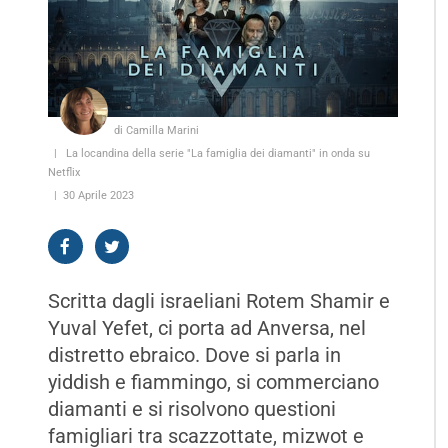
di Camilla Marini
La locandina della serie "La famiglia dei diamanti" in onda su
Netflix
30 Aprile 2023
Scritta dagli israeliani Rotem Shamir e
Yuval Yefet, ci porta ad Anversa, nel
distretto ebraico. Dove si parla in
yiddish e fiammingo, si commerciano
diamanti e si risolvono questioni
famigliari tra scazzottate, mizwot e