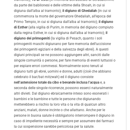
da parte dei babilonesi e delle vittime della Shoah, in cui si
digiuna dall’alba al tramonto);
il digiuno di Ghedaliah
(in cui si
commemora la morte del governatore Ghedaliah, all’epoca del
Primo Tempio, in cui si digiuna dall’alba al tramonto);
il digiuno
di Esther
(alla vigilia di Purim, in memoria del digiuno compiuto
dalla regina Esther, in cui si digiuna dall’alba al tramonto);
il
digiuno dei primogeniti
(la vigilia di Pesach, quanto i soli
primogeniti maschi digiunano per fare memoria dell’uccisione
dei primogeniti egiziani e della salvezza degli ebrei). A questi
digiuni principali se ne possono aggiungere altri, sanciti dalle
singole comunità o persone, per fare memoria di eventi luttuosi o
per espiare errori commessi. Normalmente sono tenuti al
digiuno tutti gli ebrei, uomini e donne, adulti (cioè che abbiano
celebrato il bar/bat mitzwah) ed il digiuno consiste
nell’astensione totale da cibo e bevande inclusa l’acqua
e, a
seconda delle singole ricorrenze, possono esserci naturalmente
altri divieti. Dal digiuno ebraicamente inteso sono esonerati i
bambini e le bambine e tutte le persone che digiunando
metterebbero a rischio la loro vita o la vita di qualcun altro:
anziani, malati, donne incinte o che allattano. Anche per le
persone in buona salute è obbligatorio interrompere il digiuno in
caso di impellente necessità e sempre per assumere dei farmaci
la cui sospensione sarebbe pericolosa per la salute.