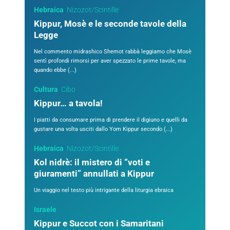
Hebraica
Nizozot/Scintille
Kippur, Mosè e le seconde tavole della
Legge
Nel commento midrashico Shemot rabbà leggiamo che Mosè
sentì profondi rimorsi per aver spezzato le prime tavole, ma
quando ebbe (...)
Cultura
Cibo
Kippur… a tavola!
I piatti da consumare prima di prendere il digiuno e quelli da
gustare una volta usciti dallo Yom Kippur secondo (...)
Hebraica
Nizozot/Scintille
Kol nidrè: il mistero di “voti e
giuramenti” annullati a Kippur
Un viaggio nel testo più intrigante della liturgia ebraica
Israele
Kippur e Succot con i Samaritani