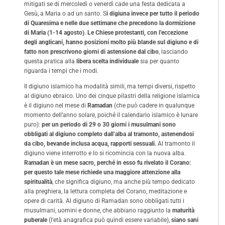
mitigati se di mercoledì o venerdì cade una festa dedicata a
Gesù, a Maria o ad un santo. S
i digiuna invece per tutto il periodo
di Quaresima e nelle due settimane che precedono la dormizione
di Maria (1-14 agosto)
.
Le Chiese protestanti, con l’eccezione
degli anglicani, hanno posizioni molto più blande sul digiuno e di
fatto non prescrivono giorni di astensione dal cibo
, lasciando
questa pratica alla
libera scelta individuale
sia per quanto
riguarda i tempi che i modi.
Il digiuno islamico ha modalità simili, ma tempi diversi, rispetto
al digiuno ebraico. Uno dei cinque pilastri della religione islamica
è il digiuno nel mese di
Ramadan
(che può cadere in qualunque
momento dell’anno solare, poiché il calendario islamico è lunare
puro):
per un periodo di 29 o 30 giorni i musulmani sono
obbligati al digiuno completo dall’alba al tramonto, astenendosi
da cibo, bevande inclusa acqua, rapporti sessuali.
Al tramonto il
digiuno viene interrotto e lo si ricomincia con la nuova alba.
Ramadan è un mese sacro, perché in esso fu rivelato il Corano:
per questo tale mese richiede una maggiore attenzione alla
spiritualità
, che significa digiuno, ma anche più tempo dedicato
alla preghiera, la lettura completa del Corano, meditazione e
opere di carità. Al digiuno di Ramadan sono obbligati tutti i
musulmani, uomini e donne, che abbiano raggiunto la
maturità
puberale
(l’età anagrafica può quindi essere variabile),
siano sani