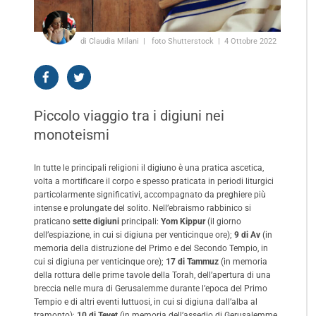
di Claudia Milani
foto Shutterstock
4 Ottobre 2022
Piccolo viaggio tra i digiuni nei
monoteismi
In tutte le principali religioni il digiuno è una pratica ascetica,
volta a mortificare il corpo e spesso praticata in periodi liturgici
particolarmente significativi, accompagnato da preghiere più
intense e prolungate del solito. Nell’ebraismo rabbinico si
praticano
sette digiuni
principali:
Yom Kippur
(il giorno
dell’espiazione, in cui si digiuna per venticinque ore);
9 di Av
(in
memoria della distruzione del Primo e del Secondo Tempio, in
cui si digiuna per venticinque ore);
17 di Tammuz
(in memoria
della rottura delle prime tavole della Torah, dell’apertura di una
breccia nelle mura di Gerusalemme durante l’epoca del Primo
Tempio e di altri eventi luttuosi, in cui si digiuna dall’alba al
tramonto);
10 di Tevet
(in memoria dell’assedio di Gerusalemme