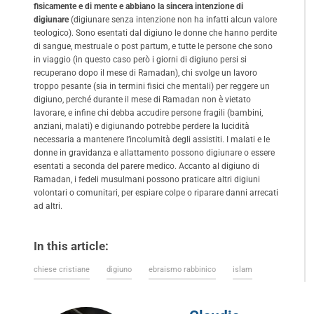
fisicamente e di mente e abbiano la sincera intenzione di
digiunare
(digiunare senza intenzione non ha infatti alcun valore
teologico). Sono esentati dal digiuno le donne che hanno perdite
di sangue, mestruale o post partum, e tutte le persone che sono
in viaggio (in questo caso però i giorni di digiuno persi si
recuperano dopo il mese di Ramadan), chi svolge un lavoro
troppo pesante (sia in termini fisici che mentali) per reggere un
digiuno, perché durante il mese di Ramadan non è vietato
lavorare, e infine chi debba accudire persone fragili (bambini,
anziani, malati) e digiunando potrebbe perdere la lucidità
necessaria a mantenere l’incolumità degli assistiti. I malati e le
donne in gravidanza e allattamento possono digiunare o essere
esentati a seconda del parere medico. Accanto al digiuno di
Ramadan, i fedeli musulmani possono praticare altri digiuni
volontari o comunitari, per espiare colpe o riparare danni arrecati
ad altri.
In this article:
chiese cristiane
digiuno
ebraismo rabbinico
islam