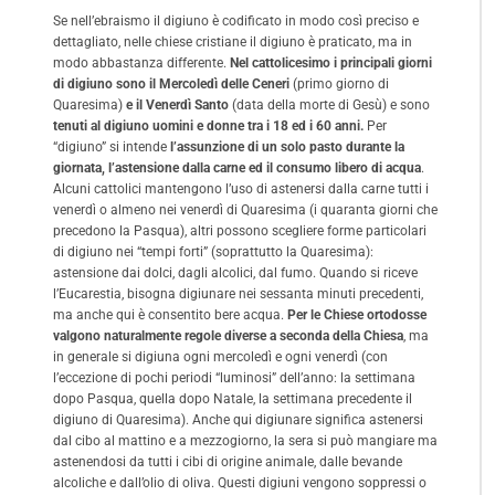
Se nell’ebraismo il digiuno è codificato in modo così preciso e
dettagliato, nelle chiese cristiane il digiuno è praticato, ma in
modo abbastanza differente.
Nel cattolicesimo i principali giorni
di digiuno sono il Mercoledì delle Ceneri
(primo giorno di
Quaresima)
e il Venerdì Santo
(data della morte di Gesù) e sono
tenuti al digiuno uomini e donne tra i 18 ed i 60 anni.
Per
“digiuno” si intende
l’assunzione di un solo pasto durante la
giornata, l’astensione dalla carne ed il consumo libero di acqua
.
Alcuni cattolici mantengono l’uso di astenersi dalla carne tutti i
venerdì o almeno nei venerdì di Quaresima (i quaranta giorni che
precedono la Pasqua), altri possono scegliere forme particolari
di digiuno nei “tempi forti” (soprattutto la Quaresima):
astensione dai dolci, dagli alcolici, dal fumo. Quando si riceve
l’Eucarestia, bisogna digiunare nei sessanta minuti precedenti,
ma anche qui è consentito bere acqua.
Per le Chiese ortodosse
valgono naturalmente regole diverse a seconda della Chiesa
, ma
in generale si digiuna ogni mercoledì e ogni venerdì (con
l’eccezione di pochi periodi “luminosi” dell’anno: la settimana
dopo Pasqua, quella dopo Natale, la settimana precedente il
digiuno di Quaresima). Anche qui digiunare significa astenersi
dal cibo al mattino e a mezzogiorno, la sera si può mangiare ma
astenendosi da tutti i cibi di origine animale, dalle bevande
alcoliche e dall’olio di oliva. Questi digiuni vengono soppressi o