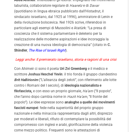
laburista, collaboratore regolare di
Haaretz
e di
Davar
(quotidiano in lingua ebraica pubblicato dall’Histadrut, il
sindacato israeliano, dal 1925 al 1996), ammiratore di Lenin e
della rivoluzione bolscevica. Nel 1926 scrive, riferendosi in
particolare agli esempi di Mussolini e Atatürk: “La presa di
coscienza che il sistema parlamentare è deleterio per la
realizzazione delle moderne aspirazioni e idee incoraggia la
creazione di una nuova ideologia di democrazia” (citato in
C.
Shindler
,
The Rise of Israeli Right
).
Leggi anche: Il premierato israeliano, storia e ragioni di una crisi
Con Ahimeir ci sono il poeta
Uri Zvi Greenberg
e il medico e
scrittore
Joshua Heschel Yevin
: il trio fonda il gruppo clandestino
Brit HaBirionim
(“L’alleanza degli zeloti”, con riferimento alle lotte
contro i Romani del I secolo), di
ideologia nazionalista e
filofascista,
e con esso un proprio giornale,
Ha’am
(“Il popolo”,
che l’anno dopo cambia nome in
Hazit Ha’am
, “Il fronte del
popolo”). Le idee espresse sono
analoghe a quelle dei movimenti
fascisti europei
: fede nella superiorità del proprio gruppo
nazionale e nella minaccia rappresentata dagli altri, disprezzo
per moderati e liberali, rifiuto di contemplare la possibilità del
compromesso con inglesi e arabi, glorificazione della violenza
come mezzo politico. Frequenti sono le attestazioni di