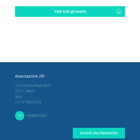
Vedi tutti gli eventi
Associazione JOI
Via Santa Radegonda 8,
20121 Milano
Italia
C.F. 97796910152
info@joimag.it
Iscriviti alla Newsletter