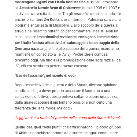
mantengono legami con l’Italia fascista fino al 1938
: li troviamo
all’
Accademia Navale Betar di Civitavecchia
tra il 1935 e il 1937 e
in diverse università italiane. Tra gli
alumni
di questo periodo, c’è
anche lo scrittore
Zvi Kolitz
, che al ritorno in Palestina scrive una
biografia entusiasta di Mussolini. E allo scoppio della guerra, si
arruola nell’esercito britannico per combattere i nazisti. Non un
caso isolato:
i massimalisti revisionisti coniugano l’ammirazione
per l’Italia fascista alle attività di sabotaggio e boicottaggio della
Germania nazista
(che fino allo scoppio della guerra, ricordiamo,
mantiene un consolato a Tel Aviv). Poche idee e confuse,
diremmo oggi. Ma fino alla promulgazione delle leggi razziali del
’38, ciò era sembrato perfettamente coerente.
“Eau de fascisme”, nel mondo di oggi
Dopo l’esperienza della guerra e della Shoah, divenne opinione
condivisa che, a dover proprio accostare il fascismo a una
sensazione olfattiva, questa poteva soltanto essere una puzza,
dalla quale scappare il più lontano possibile, non certo una
fragranza dell’alta moda. Ma oggi?
Leggi anche: Il ruolo del premier nella storia dello Stato di Israele
Quelle idee, quei “sette punti” che affascinarono il piccolo gruppo
di Ahimeir potrebbero tornare ad attrarre e magari conquistare