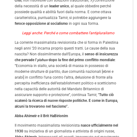
crisi
, non risolvibile con soluzioni tradizionali;
7)
convinzione
della necessità di un
leader unico
, al quale obbedire perché
possiede qualità e abilità fuori dalla norma. E come ottava
caratteristica, puntualizza Tamir, si potrebbe aggiungere la
feroce opposizione al socialismo
in ogni sua forma.
Leggi anche: Perché e come combattere l’antipluralismo
La corrente massimalista revisionista che si forma in Palestina
negli anni ’20 incarna proprio questi tratti. Le cause della sua
nascita? Non dissimilmente dall’Europa, il
senso di insicurezza
che pervade l’
yishuv
dopo la fine del primo conflitto mondiale
:
“Economia in stallo, una società di massa in possesso di
moderne strutture di partito, due comunità nazionali [ebrei e
arabi] in conflitto l’una contro l’altra, delusione di fronte alla
percepita inefficienza dell’establishment politico e scetticismo
nella capacità delle autorità del Mandato Britannico di
assicurare supporto e protezione”, continua Tamir, “
Tutto ciò
scatenò la ricerca di nuove risposte politiche. E come in Europa,
alcuni la trovarono nel fascismo”.
Abba Ahimeir e il Brit HaBirionim
Il movimento massimalista revisionista
nasce ufficialmente nel
1930
su iniziativa di un giornalista e attivista di origini russe,
Abba Ahimeir
. Interessanti gli esordi: impegnato nel movimento