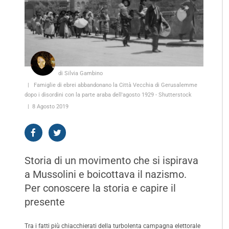
di Silvia Gambino
Famiglie di ebrei abbandonano la Città Vecchia di Gerusalemme
dopo i disordini con la parte araba dell'agosto 1929 - Shutterstock
8 Agosto 2019
Storia di un movimento che si ispirava
a Mussolini e boicottava il nazismo.
Per conoscere la storia e capire il
presente
Tra i fatti più chiacchierati della turbolenta campagna elettorale