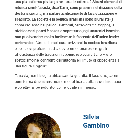
una piattaforma più larga nell’Israele odierna?
Alcuni elementi di
retorica simil-fascista, dice Tamir, sono presenti nel discorso della
destra israeliana, ma parlare acriticamente di fascistizzazione è
sbagliato. La società e la politica israeliana sono pluraliste
(e
come vediamo nei periodi elettorali, certe volte fin troppo), l
a
divisione dei poteri è solida e soprattutto, agli anarchici israeliani
non puoi vendere molto facilmente la faccenda dell’unico leader
carismatico
: “Uno dei tratti caratterizzanti la società israeliana –
e per le cui profonde radici dovremmo forse essere grati
all’esistenza delle tradizioni rabbiniche e sciaraitiche – è lo
scetticismo nei confronti dell’autorità
e il rifiuto di obbedienza a
una figura singola”.
Tuttavia, non bisogna abbassare la guardia: il fascismo, come
ogni forma di pensiero, non è monolitico, adatta i suoi linguaggi
e obiettivi al periodo storico nel quale è immerso.
Silvia
Gambino