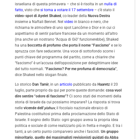
israeliana di questa primavera – che si è risolta in un
nulla di
fatto
, visto che
si torna a votare il 17 settembre
– c’è stato il
video-spot di Ayelet Shaked
, co-leader della
Nuova Destra
insieme a Naftali Bennet. Nel
video
in bianco e nero, che
richiama le atmosfere di uno spot Lancôme o Dior e in cui ci
aspettiamo di sentir parlare francese da un momento all’altro
(ma anche un nostrano “Acqua di Giò” funzionerebbe), Shaked
ha una
boccetta di profumo che porta il nome “Fascismo”
e se lo
spruzza con fare seducente. Una voce di sottofondo scorre i
punti chiave del programma del partito, come a chiarire che
“fascismo” è un’accusa dell’opposizione per delegittimare idee
del tutto normali.
“Fascismo? Per me profuma di democrazia”
,
dice Shaked nello slogan finale.
Lo storico
Dan Tamir
, in un
articolo
pubblicato da
Haaretz
il 20
luglio, parte proprio da qui per porre queste domande:
cosa vuol
dire sentire “odore di fascismo”?
Ci sono stati dei momenti della
storia di Israele da cui possiamo imparare? La risposta si trova
nelle
vicende dell’
yishuv
, il focolaio nazionale ebraico di
Palestina costituitosi prima della proclamazione dello Stato di
Israele. Il sogno dello Stato: ogni gruppo aveva la propria idea
politica e sociale di come realizzarlo più in fretta e meglio. E tra i
tanti, a un certo punto comparvero anche i fascisti.
Un gruppo
minoritario, quello dei massimalisti revisionisti guidati da Abba