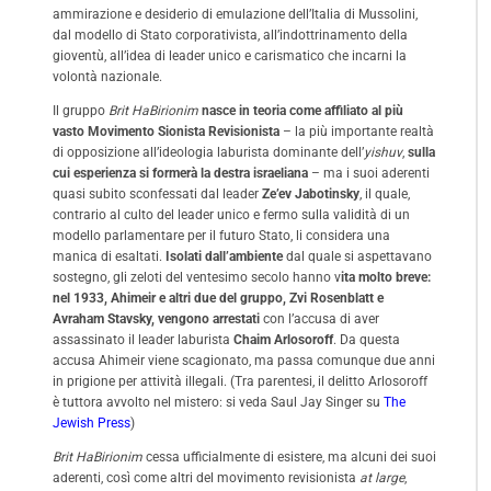
ammirazione e desiderio di emulazione dell’Italia di Mussolini,
dal modello di Stato corporativista, all’indottrinamento della
gioventù, all’idea di leader unico e carismatico che incarni la
volontà nazionale.
Il gruppo
Brit HaBirionim
nasce in teoria come affiliato al più
vasto
Movimento Sionista Revisionista
– la più importante realtà
di opposizione all’ideologia laburista dominante dell’
yishuv
,
sulla
cui esperienza si formerà la destra israeliana
– ma i suoi aderenti
quasi subito sconfessati dal leader
Ze’ev Jabotinsky
, il quale,
contrario al culto del leader unico e fermo sulla validità di un
modello parlamentare per il futuro Stato, li considera una
manica di esaltati.
Isolati dall’ambiente
dal quale si aspettavano
sostegno, gli zeloti del ventesimo secolo hanno v
ita molto breve:
nel 1933, Ahimeir e altri due del gruppo, Zvi Rosenblatt e
Avraham Stavsky, vengono arrestati
con l’accusa di aver
assassinato il leader laburista
Chaim Arlosoroff
. Da questa
accusa Ahimeir viene scagionato, ma passa comunque due anni
in prigione per attività illegali. (Tra parentesi, il delitto Arlosoroff
è tuttora avvolto nel mistero: si veda Saul Jay Singer su
The
Jewish Press
)
Brit HaBirionim
cessa ufficialmente di esistere, ma alcuni dei suoi
aderenti, così come altri del movimento revisionista
at large
,