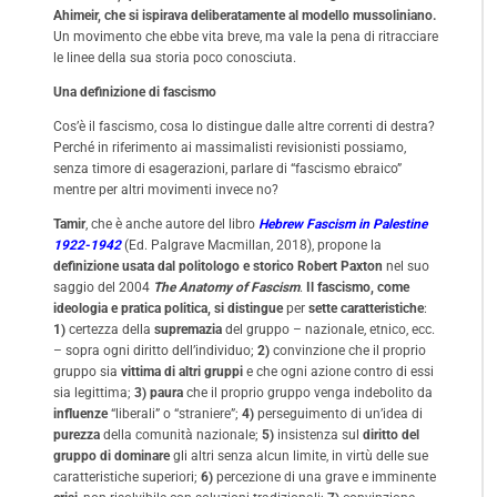
Ahimeir, che si ispirava deliberatamente al modello mussoliniano.
Un movimento che ebbe vita breve, ma vale la pena di ritracciare
le linee della sua storia poco conosciuta.
Una definizione di fascismo
Cos’è il fascismo, cosa lo distingue dalle altre correnti di destra?
Perché in riferimento ai massimalisti revisionisti possiamo,
senza timore di esagerazioni, parlare di “fascismo ebraico”
mentre per altri movimenti invece no?
Tamir
, che è anche autore del libro
Hebrew Fascism in Palestine
1922-1942
(Ed. Palgrave Macmillan, 2018), propone la
definizione usata dal politologo e storico
Robert Paxton
nel suo
saggio del 2004
The Anatomy of Fascism
.
Il fascismo, come
ideologia e pratica politica, si distingue
per
sette caratteristiche
:
1)
certezza della
supremazia
del gruppo – nazionale, etnico, ecc.
– sopra ogni diritto dell’individuo;
2)
convinzione che il proprio
gruppo sia
vittima
di altri gruppi
e che ogni azione contro di essi
sia legittima;
3) paura
che il proprio gruppo venga indebolito da
influenze
“liberali” o “straniere”;
4)
perseguimento di un’idea di
purezza
della comunità nazionale;
5)
insistenza sul
diritto del
gruppo di dominare
gli altri senza alcun limite, in virtù delle sue
caratteristiche superiori;
6)
percezione di una grave e imminente