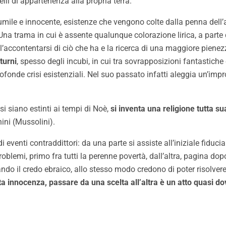
lli di appartenenza alla propria terra.
ile e innocente, esistenze che vengono colte dalla penna dell’aut
e. Una trama in cui è assente qualunque colorazione lirica, a part
 l’accontentarsi di ciò che ha e la ricerca di una maggiore pienezza
turni
, spesso degli incubi, in cui tra sovrapposizioni fantastich
ofonde crisi esistenziali. Nel suo passato infatti aleggia un’imp
si siano estinti ai tempi di Noè,
si inventa una religione tutta su
ini (Mussolini).
i eventi contraddittori: da una parte si assiste all’iniziale fiduci
problemi, primo fra tutti la perenne povertà, dall’altra, pagina dop
ando il credo ebraico, allo stesso modo credono di poter risolver
ta innocenza, passare da una scelta all’altra è un atto quasi d