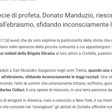
ie di profeta, Donato Manduzio, riesce 
ll’ebraismo, sfidando inconsciamente le
 17,50 euro
) che da solo esprime la particolarità della storia che
ano nelle speranze della piccola comunità a cui appartengono i
ai soldati della Brigata Ebraica
al loro arrivo a Civitella, paesin
caduti a San Nicandro Garganico negli anni Trenta,
quando una s
 all’ebraismo, sfidando inconsciamente le leggi razziali.
Una sto
olo mondo, fatto di uomini che umanamente lottano, soffrono, gioi
Marina Collaci
, è una specie di miracolo, in una terra percorsa da
io di emigrati in America, nato e cresciuto a New York, il cui rito
 che consiste nel “sorvegliare” gli abitati di Civitella affinché 