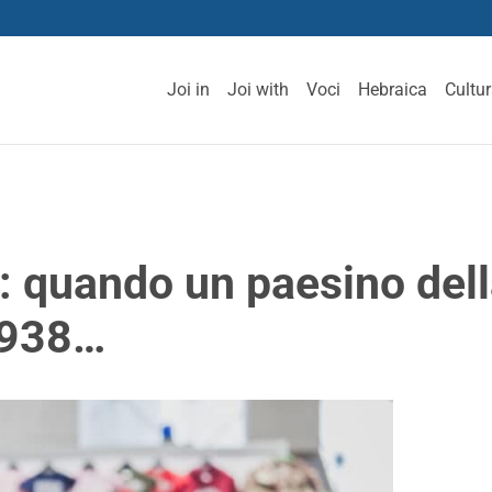
Joi in
Joi with
Voci
Hebraica
Cultu
 quando un paesino della
 1938…