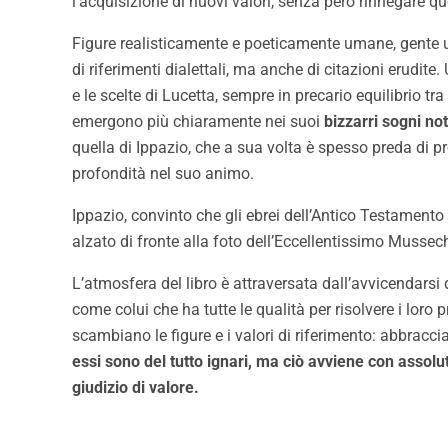
l’acquisizione di nuovi valori, senza però rinnegare que
Figure realisticamente e poeticamente umane, gente um
di riferimenti dialettali, ma anche di citazioni erudit
e le scelte di Lucetta, sempre in precario equilibrio tra
emergono più chiaramente nei suoi
bizzarri sogni not
quella di Ippazio, che a sua volta è spesso preda di pr
profondità nel suo animo.
Ippazio, convinto che gli ebrei dell’Antico Testamento 
alzato di fronte alla foto dell’Eccellentissimo Mussech
L’atmosfera del libro è attraversata dall’avvicendarsi d
come colui che ha tutte le qualità per risolvere i loro 
scambiano le figure e i valori di riferimento: abbracci
essi sono del tutto ignari, ma ciò avviene con assolu
giudizio di valore.