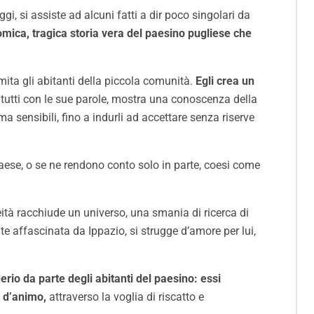
ggi, si assiste ad alcuni fatti a dir poco singolari da
omica, tragica storia vera del paesino pugliese che
ita gli abitanti della piccola comunità.
Egli crea un
a tutti con le sue parole, mostra una conoscenza della
a sensibili, fino a indurli ad accettare senza riserve
 paese, o se ne rendono conto solo in parte, coesi come
ità racchiude un universo, una smania di ricerca di
e affascinata da Ippazio, si strugge d’amore per lui,
rio da parte degli abitanti del paesino: essi
à d’animo,
attraverso la voglia di riscatto e