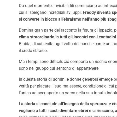
Da quel momento, invisibili fili cominciano ad intrecciar
cui si spiegano incredibili sviluppi.
Freddy diventa spe
si converte in blocco all’ebraismo nell’anno più sbagl
Domina gran parte del racconto la figura di Ippazio, 
clima straordinario in tutti gli incontri con i contadi
Bibbia, di cui recita ogni volta dei passi e come un in
il credo ebraico.
Ma i tempi sono difficili, ciò comporta un rischio eno
sono nel gruppo cui sentono di appartenere.
In questa storia di uomini e donne generosi emerge po
verità per placare il suo malessere, condizione di cui
l’unico ad aver aperto un varco nella sua innata indol
La storia si conclude all’insegna della speranza e co
vogliono a tutti i costi diventare ebrei e ci riescon