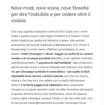
Nove modi, nove storie, nove filosofie
per dire l’indicibile e per vedere oltre il
visibile
Che cosa significa tradurre il nome di Dio? Quali sono i nomi
scelti a questo scopo nelle lingue moderne e in italiano? Dalla
prima traduzione, quella dei Settanta in greco, alle versioni
aramaiche, dai filosofi medievali a Mendelssohn, S.R. Hirsch e
Rosenzweig, in molti hanno riflettuto sul problema. In anni
recenti A
ndré Chouraqui
in
Mosè. Viaggio ai confini di un mistero
rivelato e di un’utopia possibile
(Marietti), in un capitolo intitolato
significativamente
“I soprannomi dell’ineffabile”
, elenca decine e
decine di nomi scelti a tutte le latitudini per indicare il Dio biblico.
Ma
per Chouraqui sostituire il nome biblico “con quello di idoli
rispettabili forse nei loro contesti culturali
, ma che non hanno
niente a che fare né a che vedere con la realtà dell’universo
biblico”
è la forma peggiore di tradimento
della rivelazione
mosaica e un passo decisivo sulla via della rimozione del popolo
di questa divinità senza volto trasformata, come la creatura
marina della mitologia classica Proteo, in dio dai mille volti. Con
la sua prosa meravigliosamente accorata Chouraqui tocca