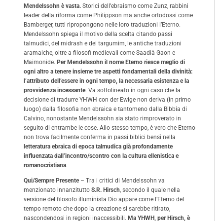
Mendelssohn è vasta.
Storici dell’ebraismo come Zunz, rabbini
leader della riforma come Philippson ma anche ortodossi come
Bamberger, tutti ripropongono nelle loro traduzioni l’Eterno.
Mendelssohn spiega il motivo della scelta citando passi
talmudici, del midrash e dei targumim, le antiche traduzioni
aramaiche, oltre a filosofi medievali come Saadià Gaon e
Maimonide.
Per Mendelssohn il nome Eterno riesce meglio di
ogni altro a tenere insieme tre aspetti fondamentali della divinità:
l’attributo dell’essere in ogni tempo, la necessaria esistenza e la
provvidenza incessante
. Va sottolineato in ogni caso che la
decisione di tradurre YHWH con der Ewige non deriva (in primo
luogo) dalla filosofia non ebraica e tantomeno dalla Bibbia di
Calvino, nonostante Mendelssohn sia stato rimproverato in
seguito di entrambe le cose. Allo stesso tempo, è vero che Eterno
non trova facilmente conferma in passi biblici bensì nella
letteratura ebraica di epoca talmudica già profondamente
influenzata dall’incontro/scontro con la cultura ellenistica e
romanocristiana
.
Qui/Sempre Presente
– Tra i critici di Mendelssohn va
menzionato innanzitutto
S.R. Hirsch
, secondo il quale nella
versione del filosofo illuminista Dio appare come l’Eterno del
tempo remoto che dopo la creazione si sarebbe ritirato,
nascondendosi in regioni inaccessibili.
Ma YHWH, per Hirsch, è