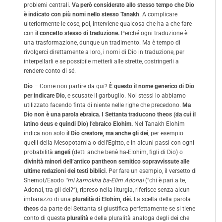
problemi centrali.
Va però considerato allo stesso tempo che Dio
è indicato con più nomi nello stesso Tanakh
. A complicare
ulteriormente le cose, poi, interviene qualcosa che ha a che fare
con
il concetto stesso di traduzione.
Perché ogni traduzione è
una trasformazione, dunque un tradimento. Ma è tempo di
rivolgerci direttamente a loro, i nomi di Dio in traduzione, per
interpellarli e se possibile metterli alle strette, costringerli a
rendere conto di sé.
Dio
– Come non partire da qui?
È questo il nome generico di Dio
per indicare Dio
, e scusate il garbuglio. Noi stessi lo abbiamo
utilizzato facendo finta di niente nelle righe che precedono.
Ma
Dio non è una parola ebraica. I Settanta traducono theos (da cui il
latino deus e quindi Dio) l’ebraico Elohim.
Nel Tanakh Elohim
indica non solo
il Dio creatore, ma anche gli dei
, per esempio
quelli della Mesopotamia o dell’Egitto, e in alcuni passi con ogni
probabilità
angeli
(detti anche benè ha-Elohim, figli di Dio) o
divinità minori dell’antico pantheon semitico sopravvissute alle
ultime redazioni dei testi biblici
. Per fare un esempio, il versetto di
Shemot/Esodo
“mi kamokha ba-Elim Adonai
(“chi è pari a te,
Adonai, tra gli dei?”), ripreso nella liturgia, riferisce senza alcun
imbarazzo di una
pluralità di Elohim, dèi.
La scelta della parola
theos
da parte dei Settanta si giustifica perfettamente se si tiene
conto di questa
pluralità
e della pluralità analoga degli dei che