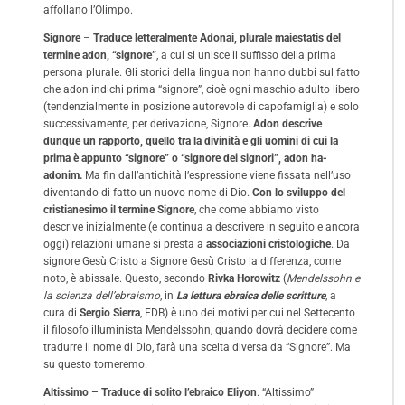
affollano l’Olimpo.
Signore
–
Traduce letteralmente Adonai, plurale maiestatis del
termine adon, “signore”
, a cui si unisce il suffisso della prima
persona plurale. Gli storici della lingua non hanno dubbi sul fatto
che adon indichi prima “signore”, cioè ogni maschio adulto libero
(tendenzialmente in posizione autorevole di capofamiglia) e solo
successivamente, per derivazione, Signore.
Adon descrive
dunque un rapporto, quello tra la divinità e gli uomini di cui la
prima è appunto “signore” o “signore dei signori”, adon ha-
adonim.
Ma fin dall’antichità l’espressione viene fissata nell’uso
diventando di fatto un nuovo nome di Dio.
Con lo sviluppo del
cristianesimo il termine Signore
, che come abbiamo visto
descrive inizialmente (e continua a descrivere in seguito e ancora
oggi) relazioni umane si presta a
associazioni cristologiche
. Da
signore Gesù Cristo a Signore Gesù Cristo la differenza, come
noto, è abissale. Questo, secondo
Rivka Horowitz
(
Mendelssohn e
la scienza dell’ebraismo
, in
La lettura ebraica delle scritture
, a
cura di
Sergio Sierra
, EDB) è uno dei motivi per cui nel Settecento
il filosofo illuminista Mendelssohn, quando dovrà decidere come
tradurre il nome di Dio, farà una scelta diversa da “Signore”. Ma
su questo torneremo.
Altissimo – Traduce di solito l’ebraico Eliyon
. “Altissimo”