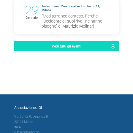
29
Teatro Franco Parenti via Pier Lombardo 14,
Milano
“Mediterraneo conteso. Perché
Gennaio
l’Occidente e i suoi rivali ne hanno
bisogno” di Maurizio Molinari
Vedi tutti gli eventi
Associazione JOI
Via Santa Radegonda 8,
20121 Milano
Italia
C.F. 97796910152