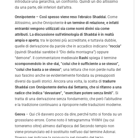
introduce una gerarchia, un confronto. Quindi un dio altissimo
da una parte, dèi inferiori dall’altra.
Onnipotente – Così spesso viene reso l’ebraico Shaddai.
Come
Altissimo, anche Onnipotente
è un termine di relazione, e infatti
entrambi vengono utilizzati sia come nomi divini sia come
attributi. La discussione sull’etimologia di Shaddai è in realtà
ampia e aperta
; tra le ipotesi più accreditate, e tuttavia dubbie,
quelle di derivazione da parole che in accadico indicano
“roccia”
(quindi Shaddai sarebbe il “Dio della montagna”) oppure
“demone”. Il commentatore medievale
Rashi
spiega il termine
scomponendolo in she-dai, “colui che è sufficiente a se stesso”,
“colui che basta a se stesso”
; una lettura che non perde nulla del
suo fascino anche se evidentemente fondata su presupposti
diversi da quelli storici. Ancora una volta, la scelta di
tradurre
Shaddai con Onnipotente deriva dai Settanta, che si rifanno a una
radice che indica “devastare”, “esercitare potere senza limiti”.
Si
tratta di una derivazione senza fondamento, che però l’abitudine
e la tradizione continuano a riproporre nelle traduzioni moderne.
Geova
– Qui c’è davvero poco da dire, perché tutto si fonda su un
grossolano errore. Come noto il tetragramma YHWH (su cui
torneremo oltre) almeno dall’epoca del Secondo tempio non
viene pronunciato ed è sostituito nell’uso dal termine Adonai.
Spesso per indicare la pronuncia nel rispetto del terzo