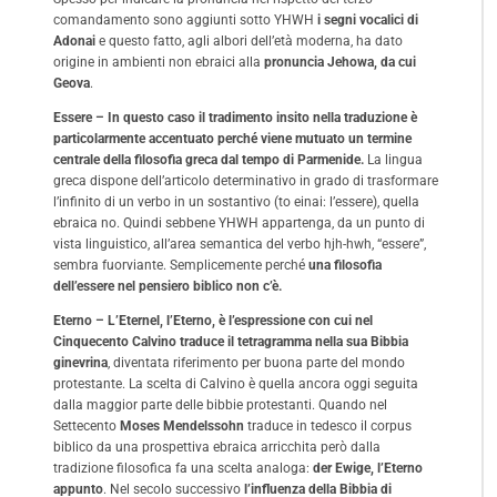
comandamento sono aggiunti sotto YHWH
i segni vocalici di
Adonai
e questo fatto, agli albori dell’età moderna, ha dato
origine in ambienti non ebraici alla
pronuncia Jehowa, da cui
Geova
.
Essere – In questo caso il tradimento insito nella traduzione è
particolarmente accentuato perché viene mutuato un termine
centrale della filosofia greca dal tempo di Parmenide.
La lingua
greca dispone dell’articolo determinativo in grado di trasformare
l’infinito di un verbo in un sostantivo (to einai: l’essere), quella
ebraica no. Quindi sebbene YHWH appartenga, da un punto di
vista linguistico, all’area semantica del verbo hjh-hwh, “essere”,
sembra fuorviante. Semplicemente perché
una filosofia
dell’essere nel pensiero biblico non c’è.
Eterno – L’Eternel, l’Eterno, è l’espressione con cui nel
Cinquecento Calvino traduce il tetragramma nella sua Bibbia
ginevrina
, diventata riferimento per buona parte del mondo
protestante. La scelta di Calvino è quella ancora oggi seguita
dalla maggior parte delle bibbie protestanti. Quando nel
Settecento
Moses Mendelssohn
traduce in tedesco il corpus
biblico da una prospettiva ebraica arricchita però dalla
tradizione filosofica fa una scelta analoga:
der Ewige, l’Eterno
appunto
. Nel secolo successivo
l’influenza della Bibbia di