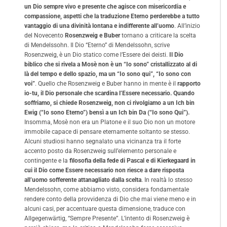
un Dio sempre vivo e presente che agisce con misericordia e
compassione, aspetti che la traduzione Eterno perderebbe a tutto
vantaggio di una divinità lontana e indifferente all’uomo
. All’inizio
del Novecento
Rosenzweig e Buber
tornano a criticare la scelta
di Mendelssohn. Il Dio “Eterno” di Mendelssohn, scrive
Rosenzweig, è un Dio statico come l’Essere dei deisti.
Il Dio
biblico che si rivela a Mosè non è un “Io sono” cristallizzato al di
là del tempo e dello spazio, ma un “Io sono qui”, “Io sono con
voi”
. Quello che Rosenzweig e Buber hanno in mente è il
rapporto
io-tu, il Dio personale che scardina l’Essere necessario. Quando
soffriamo, si chiede Rosenzweig, non ci rivolgiamo a un Ich bin
Ewig (“Io sono Eterno”) bensì a un Ich bin Da (“Io sono Qui”).
Insomma, Mosè non era un Platone e il suo Dio non un motore
immobile capace di pensare eternamente soltanto se stesso.
Alcuni studiosi hanno segnalato una vicinanza tra il forte
accento posto da Rosenzweig sull’elemento personale e
contingente e la
filosofia della fede di Pascal e di Kierkegaard in
cui il Dio come Essere necessario non riesce a dare risposta
all’uomo sofferente attanagliato dalla scelta
. In realtà lo stesso
Mendelssohn, come abbiamo visto, considera fondamentale
rendere conto della provvidenza di Dio che mai viene meno e in
alcuni casi, per accentuare questa dimensione, traduce con
Allgegenwärtig, “Sempre Presente”. L’intento di Rosenzweig è