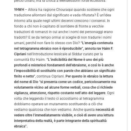
perciò chiaro, ma la critica a Mendelssohn forse eccessiva.
YHWH
– Allora ha ragione Chouraqui quando sostiene che ogni
traduzione allontani dal significato e vada rifiutata? È un’idea
intorno alla quale negli ultimi decenni crescono i consensi. In
fondo a chi non è capitato di sorridere di fronte a vecchie
traduzioni di romanzi in cui anche i nomi dei personaggi erano
tradotti? E se da tempo ormai si sceglie di non tradurre i nomi
umani, perché non fare lo stesso con Dio?
“L’energia contenuta
nel tetragramma ebraico non è riproducibile”, annota rav Haim F.
Cipriani
nell’introduzione lessicale al Siddur curato per la
comunità Etz Haim.
“L’indicibilità del Nome è uno dei più
profondi e misteriosi fondamenti dell’ebraismo, e così lo è anche
l’impossibilità di sostituirlo con parole che abbiano un significato
finito e netto”
, continua Cipriani.
Per questo in ebraico la lettura
del nome di Dio “si presenta come un codice, pericolosamente ma
volutamente vicino ad alcune forme verbali, cosa che ci richiede
vigilanza, attenzione, rispetto costante nell’atto del leggere
. Ogni
volta che leggendo il testo ci accostiamo al tetragramma
dobbiamo operare un mutamento sostituendo a ciò che
vediamo qualcosa che non vediamo. Anche questa
necessità di
vedere oltre l’immediatamente visibile, e cioè di avere una lettura
interpretativa della realtà, è parte integrante della spiritualità
ebraica”.