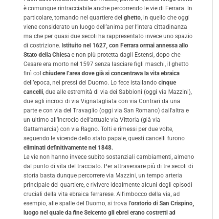
è comunque rintracciabile anche percorrendo le vie di Ferrara. In
particolare, tornando nel quartiere del
ghetto
, in quello che oggi
viene considerato un luogo dell’anima per l’intera cittadinanza
ma che per quasi due secoli ha rappresentato invece uno spazio
di costrizione. I
stituito nel 1627, con Ferrara ormai annessa allo
Stato della Chiesa
e non più protetta dagli Estensi, dopo che
Cesare era morto nel 1597 senza lasciare figli maschi, il ghetto
finì col
chiudere l’area dove già si concentrava la vita ebraica
dell’epoca, nei pressi del Duomo. Lo fece istallando
cinque
cancelli
, due alle estremità di via dei Sabbioni (oggi via Mazzini),
due agli incroci di via Vignatagliata con via Contrari da una
parte e con via del Travaglio (oggi via San Romano) dall’altra e
un ultimo all’incrocio dell’attuale via Vittoria (già via
Gattamarcia) con via Ragno. Tolti e rimessi per due volte,
seguendo le vicende dello stato papale, questi cancelli furono
eliminati definitivamente nel 1848.
Le vie non hanno invece subito sostanziali cambiamenti, almeno
dal punto di vita del tracciato. Per attraversare più di tre secoli di
storia basta dunque percorrere via Mazzini, un tempo arteria
principale del quartiere, e rivivere idealmente alcuni degli episodi
cruciali della vita ebraica ferrarese. All’imbocco della via, ad
esempio, alle spalle del Duomo, si trova l
’oratorio di San Crispino,
luogo nel quale da fine Seicento gli ebrei erano costretti ad