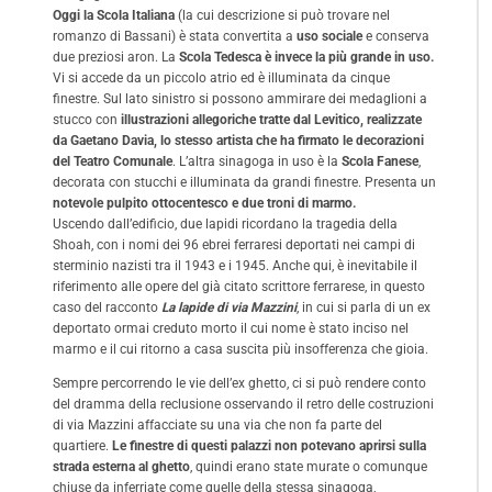
Oggi la Scola Italiana
(la cui descrizione si può trovare nel
romanzo di Bassani) è stata convertita a
uso sociale
e conserva
due preziosi aron. La
Scola Tedesca è invece la più grande in uso.
Vi si accede da un piccolo atrio ed è illuminata da cinque
finestre. Sul lato sinistro si possono ammirare dei medaglioni a
stucco con
illustrazioni allegoriche tratte dal Levitico, realizzate
da Gaetano Davia, lo stesso artista che ha firmato le decorazioni
del Teatro Comunale
. L’altra sinagoga in uso è la
Scola Fanese
,
decorata con stucchi e illuminata da grandi finestre. Presenta un
notevole pulpito ottocentesco e due troni di marmo.
Uscendo dall’edificio, due lapidi ricordano la tragedia della
Shoah, con i nomi dei 96 ebrei ferraresi deportati nei campi di
sterminio nazisti tra il 1943 e i 1945. Anche qui, è inevitabile il
riferimento alle opere del già citato scrittore ferrarese, in questo
caso del racconto
La lapide di via Mazzini
, in cui si parla di un ex
deportato ormai creduto morto il cui nome è stato inciso nel
marmo e il cui ritorno a casa suscita più insofferenza che gioia.
Sempre percorrendo le vie dell’ex ghetto, ci si può rendere conto
del dramma della reclusione osservando il retro delle costruzioni
di via Mazzini affacciate su una via che non fa parte del
quartiere.
Le finestre di questi palazzi non potevano aprirsi sulla
strada esterna al ghetto
, quindi erano state murate o comunque
chiuse da inferriate come quelle della stessa sinagoga,