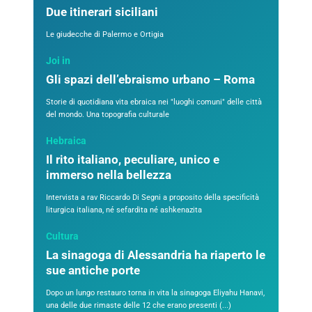
Due itinerari siciliani
Le giudecche di Palermo e Ortigia
Joi in
Gli spazi dell’ebraismo urbano – Roma
Storie di quotidiana vita ebraica nei "luoghi comuni" delle città
del mondo. Una topografia culturale
Hebraica
Il rito italiano, peculiare, unico e
immerso nella bellezza
Intervista a rav Riccardo Di Segni a proposito della specificità
liturgica italiana, né sefardita né ashkenazita
Cultura
La sinagoga di Alessandria ha riaperto le
sue antiche porte
Dopo un lungo restauro torna in vita la sinagoga Eliyahu Hanavi,
una delle due rimaste delle 12 che erano presenti (...)