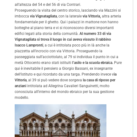
all’altezza del 54 e del 56 di via Contrari.
Proseguendo la visita del centro storico, lasciando via Mazzini si
imbocca
via Vignatagliata
, con la laterale
via Vittoria,
altra arteria
fondamentale per il ghetto. Qui i palazzi in mattone non hanno
botteghe al piano terra e vi si riconoscono diversi importanti
edifici legati alla storia della comunità.
Al numero 33 di via
Vignatagliata si trova il luogo in cui aveva vissuto il rabbino
Isacco Lampronti
, a cui è intitolata poco più in là anche la
piazzetta all’incrocio con via Vittoria. Proseguendo la
passeggiata sull’acciottolato, al 79 si individua il punto in cui a
metà Ottocento erano stati istituiti
l’asilo e la scuola ebraica.
Pure
qui è inevitabile il pensiero a Giorgio Bassani, ex insegnante
dell’istituto e qui ricordato da una targa. Prendendo invece v
ia
Vittoria
, al 39 si può vedere dove sorgeva
la casa di riposo per
anziani
intitolata ad Allegrina Cavalieri Sanguinetti, molto
conosciuta all’interno del mondo ebraico per la sua gestione
modello.