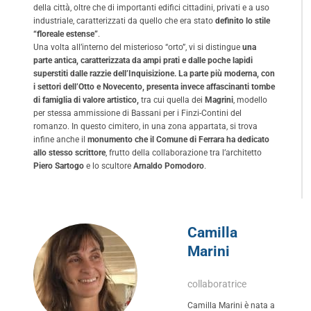
della città, oltre che di importanti edifici cittadini, privati e a uso
industriale, caratterizzati da quello che era stato
definito lo stile
“floreale estense”
.
Una volta all’interno del misterioso “orto”, vi si distingue
una
parte antica, caratterizzata da ampi prati e dalle poche lapidi
superstiti dalle razzie dell’Inquisizione. La parte più moderna, con
i settori dell’Otto e Novecento, presenta invece affascinanti tombe
di famiglia di valore artistico,
tra cui quella dei
Magrini
, modello
per stessa ammissione di Bassani per i Finzi-Contini del
romanzo. In questo cimitero, in una zona appartata, si trova
infine anche il
monumento che il Comune di Ferrara ha dedicato
allo stesso scrittore
, frutto della collaborazione tra l’architetto
Piero Sartogo
e lo scultore
Arnaldo Pomodoro
.
Camilla
Marini
collaboratrice
Camilla Marini è nata a