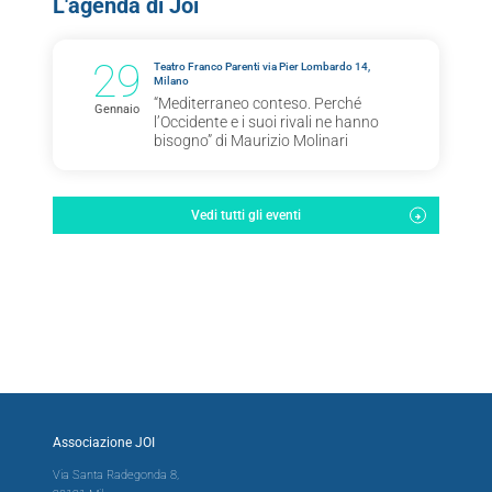
L'agenda di Joi
29
Teatro Franco Parenti via Pier Lombardo 14,
Milano
“Mediterraneo conteso. Perché
Gennaio
l’Occidente e i suoi rivali ne hanno
bisogno” di Maurizio Molinari
Vedi tutti gli eventi
Associazione JOI
Via Santa Radegonda 8,