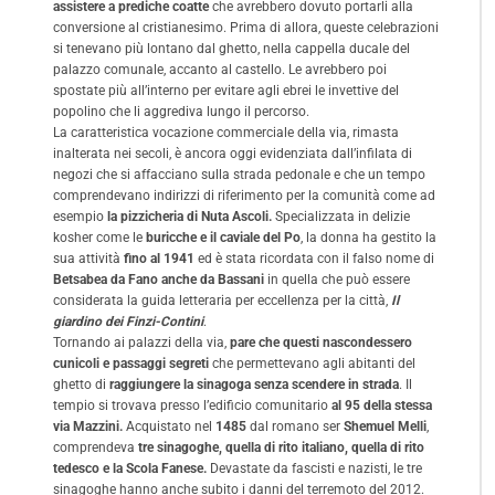
assistere a prediche coatte
che avrebbero dovuto portarli alla
conversione al cristianesimo. Prima di allora, queste celebrazioni
si tenevano più lontano dal ghetto, nella cappella ducale del
palazzo comunale, accanto al castello. Le avrebbero poi
spostate più all’interno per evitare agli ebrei le invettive del
popolino che li aggrediva lungo il percorso.
La caratteristica vocazione commerciale della via, rimasta
inalterata nei secoli, è ancora oggi evidenziata dall’infilata di
negozi che si affacciano sulla strada pedonale e che un tempo
comprendevano indirizzi di riferimento per la comunità come ad
esempio
la pizzicheria di Nuta Ascoli.
Specializzata in delizie
kosher come le
buricche e il caviale del Po
, la donna ha gestito la
sua attività
fino al 1941
ed è stata ricordata con il falso nome di
Betsabea da Fano anche da Bassani
in quella che può essere
considerata la guida letteraria per eccellenza per la città,
Il
giardino dei Finzi-Contini
.
Tornando ai palazzi della via,
pare che questi nascondessero
cunicoli e passaggi segreti
che permettevano agli abitanti del
ghetto di
raggiungere la sinagoga senza scendere in strada
. Il
tempio si trovava presso l’edificio comunitario
al 95 della stessa
via Mazzini.
Acquistato nel
1485
dal romano ser
Shemuel Melli
,
comprendeva
tre sinagoghe, quella di rito italiano, quella di rito
tedesco e la Scola Fanese.
Devastate da fascisti e nazisti, le tre
sinagoghe hanno anche subito i danni del terremoto del 2012.