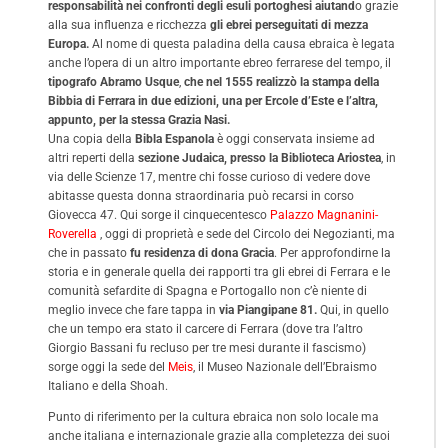
responsabilità nei confronti degli esuli portoghesi
aiutand
o grazie
alla sua influenza e ricchezza
gli ebrei perseguitati di mezza
Europa.
Al nome di questa paladina della causa ebraica è legata
anche l’opera di un altro importante ebreo ferrarese del tempo, il
tipografo Abramo Usque
,
che nel 1555 realizzò la stampa della
Bibbia di Ferrara in due edizioni, una per Ercole d’Este e l’altra,
appunto, per la stessa Grazia Nasi.
Una copia della
Bibla Espanola
è oggi conservata insieme ad
altri reperti della
sezione Judaica, presso la Biblioteca Ariostea
, in
via delle Scienze 17, mentre chi fosse curioso di vedere dove
abitasse questa donna straordinaria può recarsi in corso
Giovecca 47. Qui sorge il cinquecentesco
Palazzo Magnanini-
Roverella
, oggi di proprietà e sede del Circolo dei Negozianti, ma
che in passato
fu residenza di dona Gracia
. Per approfondirne la
storia e in generale quella dei rapporti tra gli ebrei di Ferrara e le
comunità sefardite di Spagna e Portogallo non c’è niente di
meglio invece che fare tappa in
via Piangipane 81.
Qui, in quello
che un tempo era stato il carcere di Ferrara (dove tra l’altro
Giorgio Bassani fu recluso per tre mesi durante il fascismo)
sorge oggi la sede del
Meis
, il Museo Nazionale dell’Ebraismo
Italiano e della Shoah.
Punto di riferimento per la cultura ebraica non solo locale ma
anche italiana e internazionale grazie alla completezza dei suoi