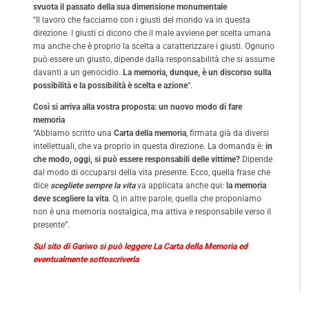
svuota il passato della sua dimensione monumentale
“Il lavoro che facciamo con i giusti del mondo va in questa
direzione. I giusti ci dicono che il male avviene per scelta umana
ma anche che è proprio la scelta a caratterizzare i giusti. Ognuno
può essere un giusto, dipende dalla responsabilità che si assume
davanti a un genocidio.
La memoria, dunque, è un discorso sulla
possibilità e la possibilità è scelta e azione
“.
Così si arriva alla vostra proposta: un nuovo modo di fare
memoria
“Abbiamo scritto una
Carta della memoria
, firmata già da diversi
intellettuali, che va proprio in questa direzione. La domanda è:
in
che modo, oggi, si può essere responsabili delle vittime?
Dipende
dal modo di occuparsi della vita presente. Ecco, quella frase che
dice
scegliete sempre la vita
va applicata anche qui:
la memoria
deve scegliere la vita
. O, in altre parole, quella che proponiamo
non è una memoria nostalgica, ma attiva e responsabile verso il
presente”.
Sul sito di Gariwo si può leggere La Carta della Memoria ed
eventualmente sottoscriverla