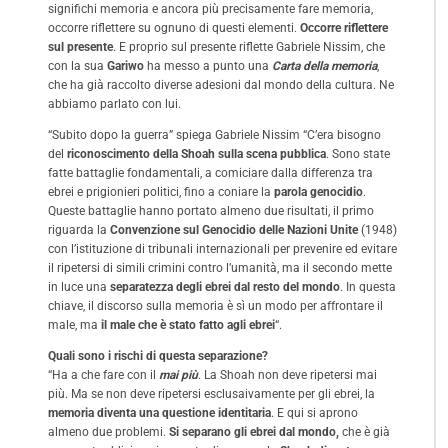
significhi memoria e ancora più precisamente fare memoria,
occorre riflettere su ognuno di questi elementi.
Occorre riflettere
sul presente
. E proprio sul presente riflette Gabriele Nissim, che
con la sua
Gariwo
ha messo a punto una
Carta della memoria
,
che ha già raccolto diverse adesioni dal mondo della cultura. Ne
abbiamo parlato con lui.
“Subito dopo la guerra” spiega Gabriele Nissim “C’era bisogno
del
riconoscimento della Shoah sulla scena pubblica
. Sono state
fatte battaglie fondamentali, a comiciare dalla differenza tra
ebrei e prigionieri politici, fino a coniare la
parola genocidio
.
Queste battaglie hanno portato almeno due risultati, il primo
riguarda la
Convenzione sul Genocidio delle Nazioni Unite
(1948)
con l’istituzione di tribunali internazionali per prevenire ed evitare
il ripetersi di simili crimini contro l’umanità, ma il secondo mette
in luce una
separatezza degli ebrei dal resto del mondo
. In questa
chiave, il discorso sulla memoria è sì un modo per affrontare il
male, ma
il male che è stato fatto agli ebrei
“.
Quali sono i rischi di questa separazione?
“Ha a che fare con il
mai più
. La Shoah non deve ripetersi mai
più. Ma se non deve ripetersi esclusaivamente per gli ebrei, la
memoria diventa una questione identitaria
. E qui si aprono
almeno due problemi.
Si separano gli ebrei dal mondo,
che è già