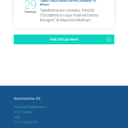
29
Teatro Franco Parenti via Pier Lombardo 14,
Milano
“Mediterraneo conteso. Perché
Gennaio
l’Occidente e i suoi rivali ne hanno
bisogno” di Maurizio Molinari
Vedi tutti gli eventi
Associazione JOI
Via Santa Radegonda 8,
20121 Milano
Italia
C.F. 97796910152