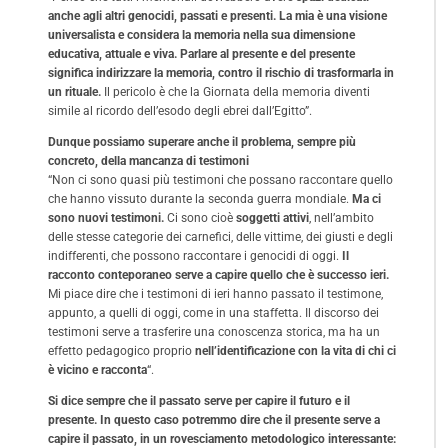
anche agli altri genocidi, passati e presenti. La mia è una visione
universalista e considera la memoria nella sua dimensione
educativa, attuale e viva. Parlare al presente e del presente
significa indirizzare la memoria, contro il rischio di trasformarla in
un rituale.
Il pericolo è che la Giornata della memoria diventi
simile al ricordo dell’esodo degli ebrei dall’Egitto”.
Dunque possiamo superare anche il problema, sempre più
concreto, della mancanza di testimoni
“Non ci sono quasi più testimoni che possano raccontare quello
che hanno vissuto durante la seconda guerra mondiale.
Ma ci
sono nuovi testimoni.
Ci sono cioè
soggetti attivi
, nell’ambito
delle stesse categorie dei carnefici, delle vittime, dei giusti e degli
indifferenti, che possono raccontare i genocidi di oggi.
Il
racconto conteporaneo serve a capire quello che è successo ieri.
Mi piace dire che i testimoni di ieri hanno passato il testimone,
appunto, a quelli di oggi, come in una staffetta. Il discorso dei
testimoni serve a trasferire una conoscenza storica, ma ha un
effetto pedagogico proprio
nell’identificazione con la vita di chi ci
è vicino e racconta
“.
Si dice sempre che il passato serve per capire il futuro e il
presente. In questo caso potremmo dire che il presente serve a
capire il passato, in un rovesciamento metodologico interessante: