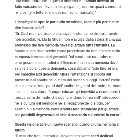
una contraddizione in questo discorso e la
Shoah diventa un
fatto extrastorico
. Diventa l’inspiegabile, assume quasi connotati
religiosi (e le letture religiose non sono mancate)”.
L’inspiegabile apre le porte alla metafisica, forse è più pertinente
dire inaccettabile?
“Sì. Quel male purtroppo è spiegabile storicamente, certamente
non accettabile. Ma la Shoah non è avulsa dalla storia.
Il
mai più
promesso dal fare memoria deve riguardare tutta l’umanità
. La
Shoah allora deve servire come precedente da non ripetere, nella
comparazione con altri genocidi.
Dal confronto naturalmente
emergeranno similitudini e differenze, ma la sua
memoria
deve
servire a porsi questa
domanda: cosa abbiamo fatto fino ad ora
per impedire altri genocidi?
Allora l’attenzione si sposta
sul
presente
, nell’analisi dello stato del mondo di oggi. Perché credo
che la prevenzione passi dall’analisi dei germi del male, che sono
insiti in una cultura. Dunque educare gli individui a riconoscere i
meccanismi del male, che oggi prendono forma nell’hate speech,
nella cultura del nemico e nella negazione del dialogo, per
esempio.
La memoria allora diventa uno strumento per guardare
alle possibili degenerazioni della democrazia e ai crimini in corso
“.
Questa visione apre un nuovo scenario, quello di una memoria al
futuro
“Penso che tutti i memoriali dovrebbero avere
spazi dedicati